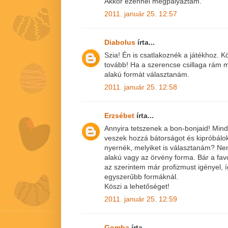
Akkor ezennel megpályáztam.
2011. január 25. 12:57
Diabolus
írta...
Szia! Én is csatlakoznék a játékhoz. K
tovább! Ha a szerencse csillaga rám 
alakú formát választanám.
2011. január 25. 12:58
Erzsébet
írta...
Annyira tetszenek a bon-bonjaid! Min
veszek hozzá bátorságot és kipróbálok
nyernék, melyiket is választanám? Nem 
alakú vagy az örvény forma. Bár a fa
az szerintem már profizmust igényel, 
egyszerűbb formáknál.
Köszi a lehetőséget!
2011. január 25. 12:59
Gomba
írta...