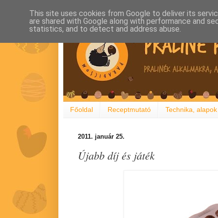
This site uses cookies from Google to deliver its servi
are shared with Google along with performance and secu
statistics, and to detect and address abuse.
Főoldal
Receptmutató
Technika, alapok
2011. január 25.
Újabb díj és játék