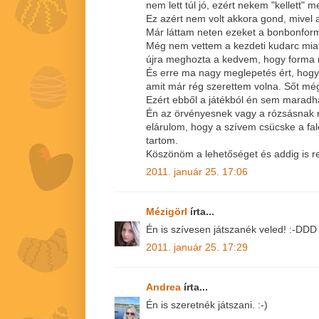
nem lett túl jó, ezért nekem "kellett" m
Ez azért nem volt akkora gond, mivel
Már láttam neten ezeket a bonbonform
Még nem vettem a kezdeti kudarc miat
újra meghozta a kedvem, hogy forma nél
És erre ma nagy meglepetés ért, hogy
amit már rég szerettem volna. Sőt még 
Ezért ebből a játékból én sem maradha
Én az örvényesnek vagy a rózsásnak 
elárulom, hogy a szívem csücske a fal
tartom.
Köszönöm a lehetőséget és addig is 
2011. január 25. 17:06
Mézigörl
írta...
Én is szívesen játszanék veled! :-DDD
2011. január 25. 17:29
Andrea
írta...
Én is szeretnék játszani. :-)