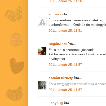
2011. január 25. 11:50
autumn
írta...
Én is szeretnék benevezni a játékra, 
bonbonformám. Örülnék én mindegyik
2011. január 25. 11:51
BirgánAndi
írta...
Én is, én is szeretnék játszani!
Azt hiszem a szívecskés formát szer
örvényeset.
2011. január 25. 11:57
családi tűzhely
írta...
Ezt a megjegyzést eltávolította a szerz
2011. január 25. 11:57
Ladybug
írta...