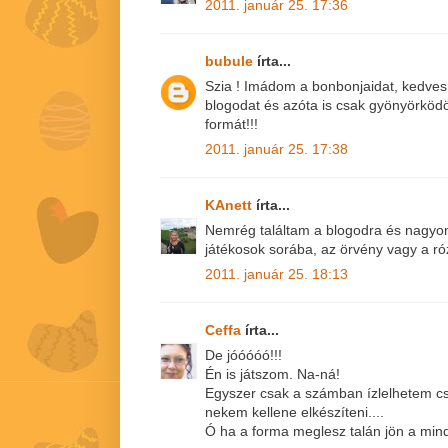
2011. január 25. 17:36
bubule
írta...
Szia ! Imádom a bonbonjaidat, kedves
blogodat és azóta is csak gyönyörkö
formát!!!
2011. január 25. 17:38
KAnett
írta...
Nemrég találtam a blogodra és nagyon 
játékosok sorába, az örvény vagy a r
2011. január 25. 18:13
Ceffa
írta...
De jóóóóó!!!
Én is játszom. Na-ná!
Egyszer csak a számban ízlelhetem cs
nekem kellene elkészíteni....
Ó ha a forma meglesz talán jön a mind