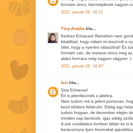
formám sincs, bármelyiknek nagyon-n
2011. január 25. 16:11
Túry Amália
írta...
Kedves Erinacea! Remélem nem gond
kitaláltad, hogy nálam mi lesz/volt a
ötlet, hogy a nyertes választhat! És s
formám van, de messze nincs meg az ö
alakú formára még nagyon vágyom :)
2011. január 25. 16:47
lexi
írta...
Szia Erinacea!
Én is jelentkeznék a játékra.
Nem tudom mit is jelent pontosan, hog
kezd előttem feltárulni. Eddig egy he
tudom hogyan, de december elején id
minden nap benézek, igaz eddig szótla
A sok csodálatos bonbon láttán és is 
karácsonyra ilyen finomakat ajándékoz