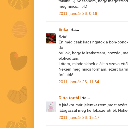
találni! :-) Köszönöm, hogy megoszto
még nincs... :-D
2011. január 26. 0:16
Erika
írta...
Szia!
Én még csak kacsingatok a bon-bonok 
de
örülök, hogy feliratkoztam, hozzád, me
elolvadtam.
Látom, mindenkinek elállt a szava ettő
Nekem még nincs formám, ezért bármely
örülnék!
2011. január 26. 11:34
Ditta tortái
írta...
A játékra már jelentkeztem,most azért
látogassál meg kérlek,szeretnék Neked
2011. január 26. 15:17