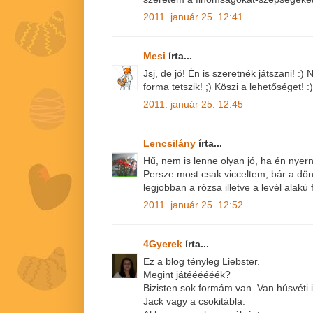
2011. január 25. 12:41
Mesi
írta...
Jsj, de jó! Én is szeretnék játszani! :
forma tetszik! ;) Köszi a lehetőséget! :)
2011. január 25. 12:45
Lencsilány
írta...
Hű, nem is lenne olyan jó, ha én nyer
Persze most csak vicceltem, bár a dön
legjobban a rózsa illetve a levél alakú
2011. január 25. 12:52
4Gyerek
írta...
Ez a blog tényleg Liebster.
Megint játéééééék?
Bizisten sok formám van. Van húsvéti i
Jack vagy a csokitábla.