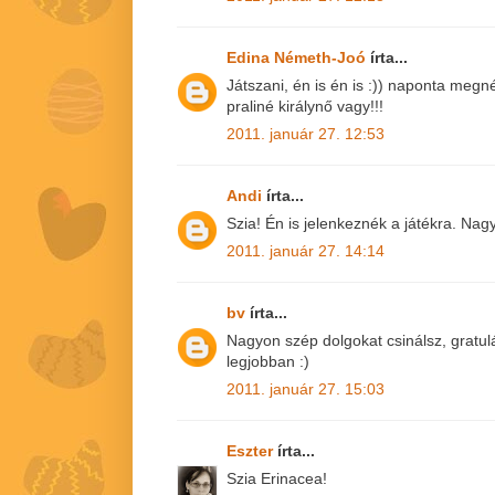
Edina Németh-Joó
írta...
Játszani, én is én is :)) naponta megn
praliné királynő vagy!!!
2011. január 27. 12:53
Andi
írta...
Szia! Én is jelenkeznék a játékra. Nag
2011. január 27. 14:14
bv
írta...
Nagyon szép dolgokat csinálsz, gratulá
legjobban :)
2011. január 27. 15:03
Eszter
írta...
Szia Erinacea!