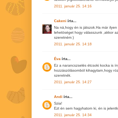
2011. január 25. 14:16
Cakeni
írta...
Na ná,hogy én is játszok.Ha már ilye
lehetöséget hogy válasszunk ,akkor a
szeretném:)
2011. január 25. 14:18
Éva
írta...
Ez a narancszselés étcsoki kocka is ín
hozzászólásomból kihagytam,hogy róz
szeretnék.
2011. január 25. 14:27
Andi
írta...
Szia!
Ezt én sem hagyhatom ki, én is jelentk
2011. január 25. 14:34