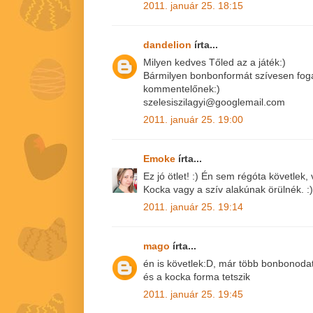
2011. január 25. 18:15
dandelion
írta...
Milyen kedves Tőled az a játék:)
Bármilyen bonbonformát szívesen fog
kommentelőnek:)
szelesiszilagyi@googlemail.com
2011. január 25. 19:00
Emoke
írta...
Ez jó ötlet! :) Én sem régóta követlek
Kocka vagy a szív alakúnak örülnék. :)
2011. január 25. 19:14
mago
írta...
én is követlek:D, már több bonbonoda
és a kocka forma tetszik
2011. január 25. 19:45