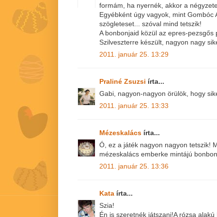
formám, ha nyernék, akkor a négyzete
Egyébként úgy vagyok, mint Gombóc Ar
szögleteset... szóval mind tetszik!
A bonbonjaid közül az epres-pezsgős p
Szilveszterre készült, nagyon nagy sike
2011. január 25. 13:29
Praliné Zsuzsi
írta...
Gabi, nagyon-nagyon örülök, hogy sike
2011. január 25. 13:33
Mézeskalács
írta...
Ó, ez a játék nagyon nagyon tetszik! 
mézeskalács emberke mintájú bonbon 
2011. január 25. 13:36
Kata
írta...
Szia!
Én is szeretnék játszani!A rózsa alakú