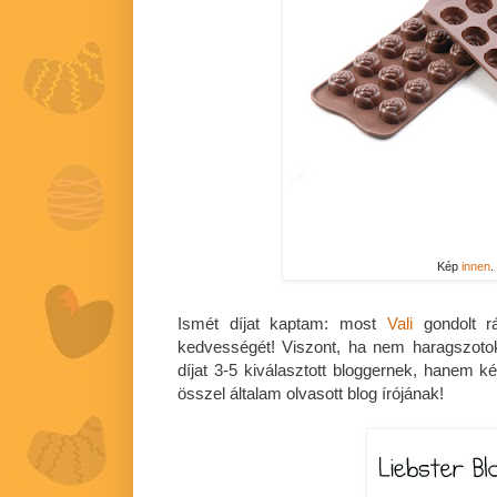
Kép
innen
.
Ismét díjat kaptam: most
Vali
gondolt r
kedvességét! Viszont, ha nem haragszot
díjat 3-5 kiválasztott bloggernek, hanem k
összel általam olvasott blog írójának!