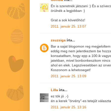
Én is szeretnék játszani :) És a szív
örülnék a legjobban :)
Grat a sok követőhöz!
2011. január 25. 13:07
zsuzsiga
írta...
Bar a sajat blogomon reg megjeloltem 
eddig meg nem jelentkeztem be hozza
konsatatltam, hogy epp a 100.ik vagyo
jatekban, mivel bonbonkeszitom nincs
ahol en elek. Legszivesebben az orve
Koszonom a lehetoseget!
2011. január 25. 13:09
Lilla
írta...
ez tök jó .-)
én a kerek "örvény"-es tetejűt válasz
2011. január 25. 13:16