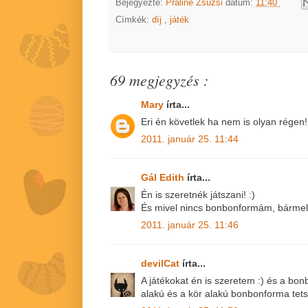
Bejegyezte:
Praliné Zsuzsi
dátum:
11:40
Címkék:
díj
,
játék
69 megjegyzés :
Mary
írta...
Eri én követlek ha nem is olyan régen!:
2011. január 25. 11:44
Gál Edith
írta...
Én is szeretnék játszani! :)
És mivel nincs bonbonformám, bármely
2011. január 25. 11:46
devilCat
írta...
A játékokat én is szeretem :) és a bon
alakú és a kör alakú bonbonforma tetsz