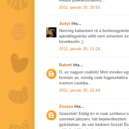
inkább polikarbonátból)...
2011. január 25. 20:53
Judyt
írta...
Nemrég kattantam rá a bonbongyártásr
ajándékgyártás előtt nem ismertem ezt 
következőn ;)
2011. január 25. 21:24
Babett
írta...
Ó, ez nagyon csábító! Mint minden eg
formám se, mindig csak fogpiszkálóra
mártom csokiba...
2011. január 25. 22:44
Zsuzsa
írta...
Sziasztok! Eddig én is csak szótlanul
szeretek játszani, hát bejelentkeztem
gyártásban, de van kedvem hozzá! És i