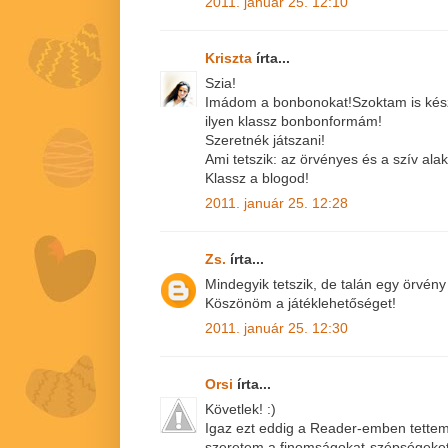
2011. január 25. 12:10
Kriszta
írta...
Szia!
Imádom a bonbonokat!Szoktam is készí
ilyen klassz bonbonformám!
Szeretnék játszani!
Ami tetszik: az örvényes és a szív alak
Klassz a blogod!
2011. január 25. 12:28
Zs.
írta...
Mindegyik tetszik, de talán egy örvén
Köszönöm a játéklehetőséget!
2011. január 25. 12:30
Orsi
írta...
Követlek! :)
Igaz ezt eddig a Reader-emben tettem,
szeretem a finomságokat-szépségeket,