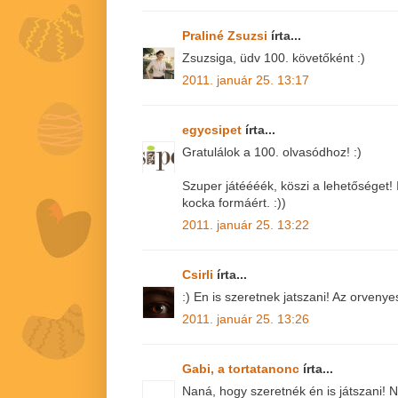
Praliné Zsuzsi
írta...
Zsuzsiga, üdv 100. követőként :)
2011. január 25. 13:17
egycsipet
írta...
Gratulálok a 100. olvasódhoz! :)
Szuper játéééék, köszi a lehetőséget!
kocka formáért. :))
2011. január 25. 13:22
Csirli
írta...
:) En is szeretnek jatszani! Az orvenye
2011. január 25. 13:26
Gabi, a tortatanonc
írta...
Naná, hogy szeretnék én is játszani!