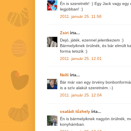
Én is szeretnék! :) Egy Jack vagy egy 
legjobban! :)
2011. január 25. 11:58
Zsiri
írta...
Dejó, játék, ezennel jelentkezem :)
Bármelyiknek örülnék, és bár elmúlt k
forma tetszik :)
2011. január 25. 12:01
Nelli
írta...
Bár már van egy örvény bonbonformám,
is a szív alakút szeretném.:-)
2011. január 25. 12:04
családi tűzhely
írta...
Én is bármelyiknek nagyön örülnék, me
konyhámban.