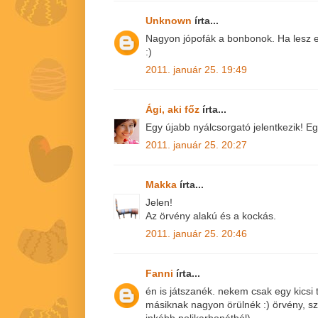
Unknown
írta...
Nagyon jópofák a bonbonok. Ha lesz e
:)
2011. január 25. 19:49
Ági, aki főz
írta...
Egy újabb nyálcsorgató jelentkezik! E
2011. január 25. 20:27
Makka
írta...
Jelen!
Az örvény alakú és a kockás.
2011. január 25. 20:46
Fanni
írta...
én is játszanék. nekem csak egy kicsi 
másiknak nagyon örülnék :) örvény, sz