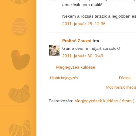
ami késik nem múlik!
Nekem a rózsás tetszik a legjobban é
2011. január 29. 12:36
Praliné Zsuzsi
írta...
Game over, mindjárt sorsolok!
2011. január 30. 0:49
Megjegyzés küldése
Újabb bejegyzés
Főoldal
Mobilverzió megt
Feliratkozás:
Megjegyzések küldése ( Atom )