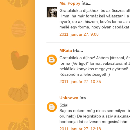
Ms. Poppy
írta...
Gratulálok a díjakhoz, és az összes a
Hmm, ha már formát kell választani, a 
nyerő, de azt hiszem, kevés lenne az
mellé egy forma, hogy olyan csodákat 
2011. január 27. 9:08
MKata
írta...
Gratulálok a díjhoz! Jöttem játszani, 
forma (Vertigo)" formát választanám! J
nekiállok konyakos meggyet gyártani! 
Köszönöm a lehetőséget! :)
2011. január 27. 10:35
Unknown
írta...
Szia!
Sajnos nekem még nincs semmilyen b
örülnék:) De leginkább a szív alakúna
bonbonjaidat szívesen megcsinálnám 
2011. január 27. 12:18