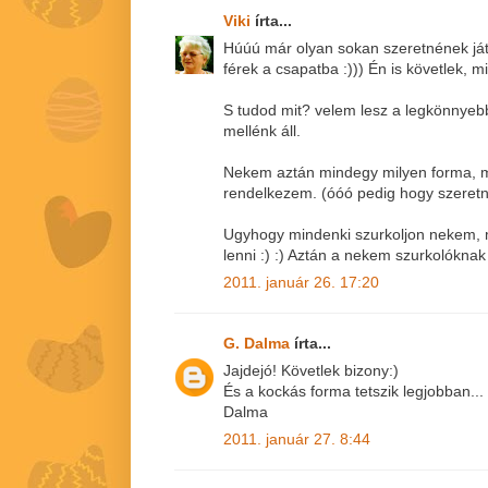
Viki
írta...
Húúú már olyan sokan szeretnének já
férek a csapatba :))) Én is követlek, m
S tudod mit? velem lesz a legkönnyebb
mellénk áll.
Nekem aztán mindegy milyen forma, 
rendelkezem. (óóó pedig hogy szeretné
Ugyhogy mindenki szurkoljon nekem, 
lenni :) :) Aztán a nekem szurkolóknak
2011. január 26. 17:20
G. Dalma
írta...
Jajdejó! Követlek bizony:)
És a kockás forma tetszik legjobban...
Dalma
2011. január 27. 8:44