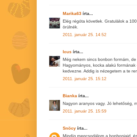
Marika63
írta...
Elég régóta követlek. Gratulálok a 10
örülnék.
2011. január 25. 14:52
Icus
írta...
Még nekem sincs bonbon formám, de 
Hagyományos, kocka alakú formának 
kedvezne. Addig is nézegetem a te re
2011. január 25. 15:12
Bianka
írta...
Nagyon aranyos vagy. Jó lehetőség, m
2011. január 25. 15:59
Snöcy
írta...
Mindíg megcsodálom a bonbonjaid, é