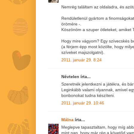
Nemrég találtam az oldaladra, és azót
Rendületlenül gyártom a finomságoka
örömére -.
Köszönöm a szuper ötleteket, amiket 
Hogy mire vágyom? Egy szívecskés b
(a férjem épp most közölte, hogy milye
szíveket majszolgatni).
2011. január 29. 8:24
Névtelen írta...
Szeretnék jelentkezni a játékra, és b
Leginkább valami olyannak, amivel egy
bonbonokat tudna készíteni.
2011. január 29. 10:46
Málna
írta...
Meglepve tapasztaltam, hogy míg abba
mint nap, hogy már rég a követőd vagy