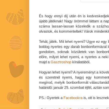
És hogy ennyi díj után én is kedveskedjek 
újabb játéknak! Nagy örömmel láttam a napo
száma lassan-lassan közeledik a százho
olvastok, és kommenteltek! Várok mindenkit 
Tehát, játék. Mit lehet nyerni? Ugye ez egy
boldog nyertes egy darab bonbonformával 
gondolom, soknak közületek van bonbon
előre, milyet lehet nyerni, a nyertes a nek
majd a
Gasztroshop
kínálatából.
Hogyan lehet nyerni? A nyereményt a követő
és szeretnél nyerni, hagyj egy komment
megírod, melyik bonbonformát választaná
határidő: január 29. szombat éjfél, aztán sor
PS.: Gyertek a
Facebookra
is, ott is lesznek