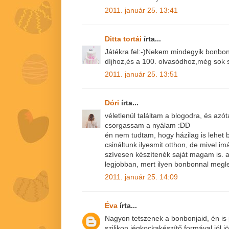
2011. január 25. 13:41
Ditta tortái
írta...
Játékra fel:-)Nekem mindegyik bonbon 
díjhoz,és a 100. olvasódhoz,még sok s
2011. január 25. 13:51
Dóri
írta...
véletlenül találtam a blogodra, és azót
csorgassam a nyálam :DD
én nem tudtam, hogy házilag is lehet 
csináltunk ilyesmit otthon, de mivel i
szívesen készítenék saját magam is. 
legjobban, mert ilyen bonbonnal meg
2011. január 25. 14:09
Éva
írta...
Nagyon tetszenek a bonbonjaid, én is
szilikon jégkockakészítő formával,jól jö