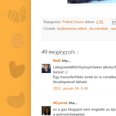
Bejegyezte:
Praliné Zsuzsi
dátum:
2:33
Címkék:
bonbonforma nélkül
,
étcsokoládé
,
na
40 megjegyzés :
Nelli
írta...
Lélegzetelállító!Gyönyörűeket alkotsz!
biztos!:-)
Egy transzferfóliás tortát én is csinál
fényképeknél látható.
2011. január 24. 5:45
4Gyerek
írta...
ez a gaz blogspot nem engedte az éj
a gyönyörűségeket.