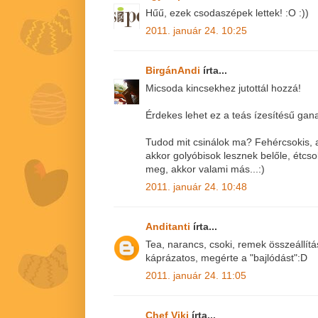
Hűű, ezek csodaszépek lettek! :O :))
2011. január 24. 10:25
BirgánAndi
írta...
Micsoda kincsekhez jutottál hozzá!
Érdekes lehet ez a teás ízesítésű gan
Tudod mit csinálok ma? Fehércsokis, as
akkor golyóbisok lesznek belőle, étcs
meg, akkor valami más...:)
2011. január 24. 10:48
Anditanti
írta...
Tea, narancs, csoki, remek összeállítá
káprázatos, megérte a "bajlódást":D
2011. január 24. 11:05
Chef Viki
írta...