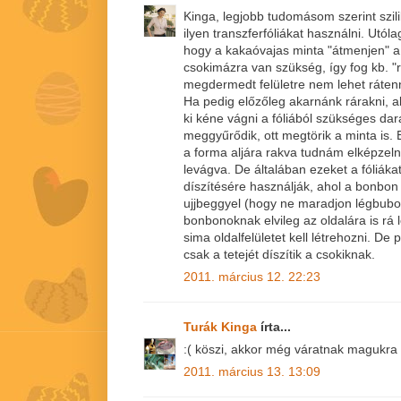
Kinga, legjobb tudomásom szerint szi
ilyen transzferfóliákat használni. Utól
hogy a kakaóvajas minta "átmenjen" a
csokimázra van szükség, így fog kb. "r
megdermedt felületre nem lehet rátenn
Ha pedig előzőleg akarnánk rárakni, 
ki kéne vágni a fóliából szükséges dar
meggyűrődik, ott megtörik a minta is. 
a forma aljára rakva tudnám elképzelni
levágva. De általában ezeket a fóliák
díszítésére használják, ahol a bonbon 
ujjbeggyel (hogy ne maradjon légbubo
bonbonoknak elvileg az oldalára is rá
sima oldalfelületet kell létrehozni. De 
csak a tetejét díszítik a csokiknak.
2011. március 12. 22:23
Turák Kinga
írta...
:( köszi, akkor még váratnak magukra a
2011. március 13. 13:09