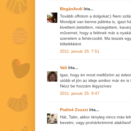
BirgánAndi
írta...
Tovább offolom a dolgokat:) Nem szil
Mondjuk van benne pálinka is, igazi h
kivettem,betettem, nézegettem, kavarg
művemet, hogy a felének már a nyaká
szeretem a fehércsokit. Ma teszek eg
töltelékként.
2011. január 25. 7:51
Vali
írta...
Igaz, hogy én most mellőzöm az édess
utóbb el jön az ideje amikor már én is 
Nézz be hozzám légyszíves
2011. január 25. 9:47
Praliné Zsuzsi
írta...
Hát, Tatin, akkor tényleg nincs más l
bevetni, vagy prohárkrémmé alakítani!