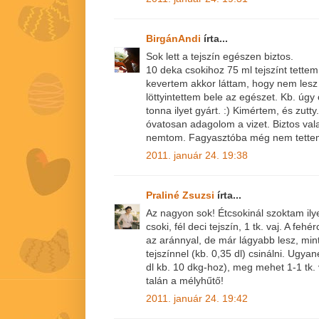
BirgánAndi
írta...
Sok lett a tejszín egészen biztos.
10 deka csokihoz 75 ml tejszínt tette
kevertem akkor láttam, hogy nem les
löttyintettem bele az egészet. Kb. úgy
tonna ilyet gyárt. :) Kimértem, és zut
óvatosan adagolom a vizet. Biztos vala
nemtom. Fagyasztóba még nem tettem
2011. január 24. 19:38
Praliné Zsuzsi
írta...
Az nagyon sok! Étcsokinál szoktam ily
csoki, fél deci tejszín, 1 tk. vaj. A f
az aránnyal, de már lágyabb lesz, min
tejszínnel (kb. 0,35 dl) csinálni. Ugyan
dl kb. 10 dkg-hoz), meg mehet 1-1 tk. 
talán a mélyhűtő!
2011. január 24. 19:42