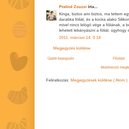
Praliné Zsuzsi
írta...
Kinga, biztos ami biztos, ma tettem e
darabka fóliát, és a kocka alakú Silik
mivel nincs lelógó vége a fóliának, a
lehetett lebányászni a fóliát, úgyhogy
2011. március 14. 0:14
Megjegyzés küldése
Újabb bejegyzés
Főoldal
Mobilverzió megt
Feliratkozás:
Megjegyzések küldése ( Atom )