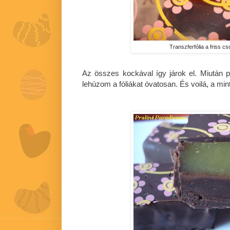
Transzferfólia a friss c
Az összes kockával így járok el. Miután p
lehúzom a fóliákat óvatosan. És voilá, a mint