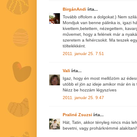
BirgánAndi
írta...
Tovább offolom a dolgokat:) Nem szil
Mondjuk van benne pálinka is, igazi h
kivettem,betettem, nézegettem, kavarg
művemet, hogy a felének már a nyaká
szeretem a fehércsokit. Ma teszek eg
töltelékként.
2011. január 25. 7:51
Vali
írta...
Igaz, hogy én most mellőzöm az édess
utóbb el jön az ideje amikor már én is 
Nézz be hozzám légyszíves
2011. január 25. 9:47
Praliné Zsuzsi
írta...
Hát, Tatin, akkor tényleg nincs más l
bevetni, vagy prohárkrémmé alakítani!