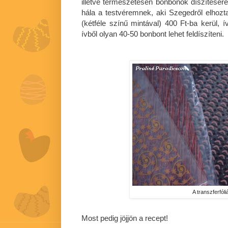
illetve természetesen bonbonok díszítésér
hála a testvéremnek, aki Szegedről elhoz
(kétféle színű mintával) 400 Ft-ba kerül, 
ívből olyan 40-50 bonbont lehet feldíszíteni.
A transzferfóli
Most pedig jöjjön a recept!