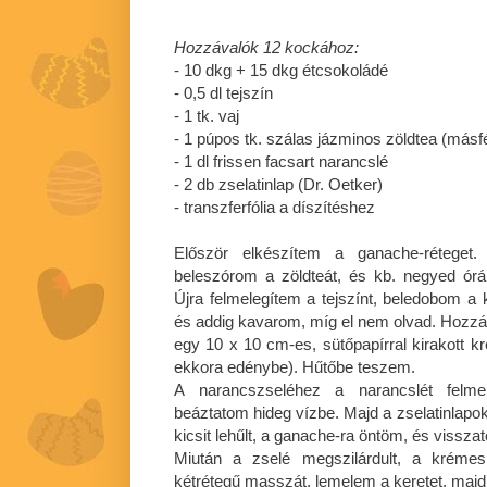
Hozzávalók 12 kockához:
- 10 dkg + 15 dkg étcsokoládé
-
0,5 dl
tejszín
- 1 tk. vaj
- 1 púpos tk. szálas jázminos zöldtea (másfél
-
1 dl
frissen facsart narancslé
- 2 db zselatinlap (Dr. Oetker)
- transzferfólia a díszítéshez
Először elkészítem a ganache-réteget.
beleszórom a zöldteát, és kb. negyed ór
Újra felmelegítem a tejszínt, beledobom a k
és addig kavarom, míg el nem olvad. Hozz
egy 10 x 10 cm-es, sütőpapírral kirakott
ekkora edénybe). Hűtőbe teszem.
A narancszseléhez a narancslét felmel
beáztatom hideg vízbe. Majd a zselatinlapo
kicsit lehűlt, a ganache-ra öntöm, és vissz
Miután a zselé megszilárdult, a kréme
kétrétegű masszát, lemelem a keretet, majd