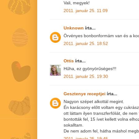
Vali, megyek!
2011. január 25. 11:09
Unknown
írta...
Örvényes bonbonformám van és a koc
2011. január 25. 18:52
Ottis
írta...
Hűha, ez gyönyörűséges!!!
2011. január 25. 19:30
Gesztenye receptjei
írta...
Nagyon szépet alkottál megint.
Én karácsony előtt voltam egy cukrász
ott láttam ilyen transzferfóliát, de ne
bontották fel, 15 ívet kellett volna elh
sokalltam.
De nem adom fel, hátha máshol megbo
2011. január 25. 19:45