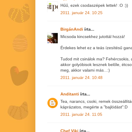
Hűű, ezek csodaszépek lettek! :O :))
2011. január 24. 10:25
BirgánAndi
írta...
Micsoda kincsekhez jutottál hozzá!
Érdekes lehet ez a teás ízesítésű gan
Tudod mit csinálok ma? Fehércsokis, as
akkor golyóbisok lesznek belőle, étcs
meg, akkor valami más...:)
2011. január 24. 10:48
Anditanti
írta...
Tea, narancs, csoki, remek összeállítá
káprázatos, megérte a "bajlódást":D
2011. január 24. 11:05
Chef Viki
írta...