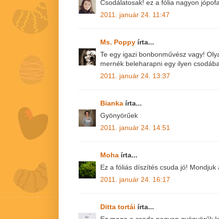
Csodálatosak! ez a fólia nagyon jópofa
2011. január 24. 11:47
Ms. Poppy
írta...
Te egy igazi bonbonművész vagy! Olya
mernék beleharapni egy ilyen csodába
2011. január 24. 13:37
Bianka
írta...
Gyönyörűek
2011. január 24. 14:51
Moha
írta...
Ez a fóliás díszítés csuda jó! Mondjuk
2011. január 24. 16:17
Ditta tortái
írta...