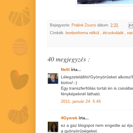
Bejegyezte:
Praliné Zsuzsi
dátum:
2:33
Címkék:
bonbonforma nélkül
,
étcsokoládé
,
na
40 megjegyzés :
Nelli
írta...
Lélegzetelállító!Gyönyörűeket alkotsz!
biztos!:-)
Egy transzferfóliás tortát én is csinál
fényképeknél látható.
2011. január 24. 5:45
4Gyerek
írta...
ez a gaz blogspot nem engedte az éj
a gyönyörűségeket.