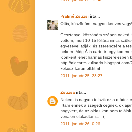
Praliné Zsuzsi
írta...
Ottis, köszönöm, nagyon kedves vagy
Gesztenye, köszönöm szépen neked is!
vettem, mert 10-15 fóliára nincs szü
egyesével adják, és szerencsére a tes
nekem. Még Á la carte írt egy komment
időnként lehet hármas kiszerelésben kap
http://alacarte-kulinaria.blogspot.co
kokusz-karamell.html
2011. január 25. 23:27
Zsuzsa
írta...
Nekem is nagyon tetszik ez a módszer
Írtam ennek a szegedi cégnek, ők aján
nagykert, de az oldalukon nem találok
vonalon elakadtam... :-(
2011. január 26. 0:26