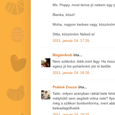
Ms. Poppy, most lenne jó nekem egy pi
Bianka, köszi!
Moha, nagyon kedves vagy, köszönöm 
Ditta, köszönöm Neked is!
2011. január 24. 17:25
BirgánAndi
írta...
Nem szilárdul, több,mint lágy. Ha ös
egész jó kis pohárkrém jön ki belőle.
2011. január 24. 18:26
Praliné Zsuzsi
írta...
Tatin, milyen arányban raktál bele feh
mélyhűtő sem segített volna neki? Ilye
még a szilikon bonbonforma, mert ab
beleadagolhatók.
2011. január 24. 19:31