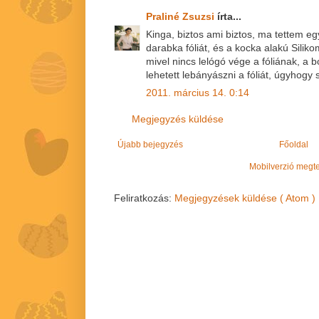
Praliné Zsuzsi
írta...
Kinga, biztos ami biztos, ma tettem e
darabka fóliát, és a kocka alakú Silik
mivel nincs lelógó vége a fóliának, a
lehetett lebányászni a fóliát, úgyhogy
2011. március 14. 0:14
Megjegyzés küldése
Újabb bejegyzés
Főoldal
Mobilverzió megt
Feliratkozás:
Megjegyzések küldése ( Atom )