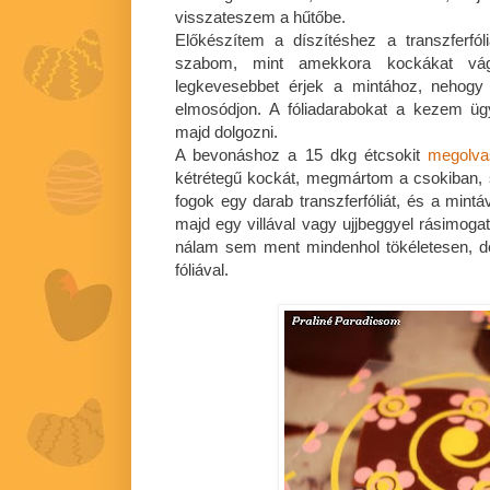
visszateszem a hűtőbe.
Előkészítem a díszítéshez a transzferfól
szabom, mint amekkora kockákat vág
legkevesebbet érjek a mintához, nehogy
elmosódjon. A fóliadarabokat a kezem üg
majd dolgozni.
A bevonáshoz a 15 dkg étcsokit
megolva
kétrétegű kockát, megmártom a csokiban, 
fogok egy darab transzferfóliát, és a mintá
majd egy villával vagy ujjbeggyel rásimog
nálam sem ment mindenhol tökéletesen, d
fóliával.