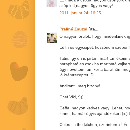
Ez maga a csoda nagyon gyönyörűk let
szép lett,nagyon ügyes vagy!
2011. január 24. 16:25
Praliné Zsuzsi
írta...
Ó nagyon örülök, hogy mindenkinek így 
Edith és egycsipet, köszönöm szépen!
Tatin, így én is jártam már! Emlékeim 
harapható és csokiba mártható vajkaram
úgy nevettem, amikor a barátnőm megk
jó krémreceptet :D
Anditanti, meg bizony!
Chef Viki, :)))
Ceffa, nagyon kedves vagy! Lehet, hogy
lenne, ha már úgyis ajándékokért (is) 
Colors in the kitchen, szerintem is! É