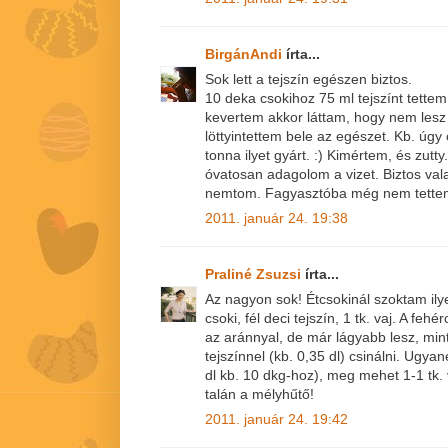
BirgánAndi
írta...
Sok lett a tejszín egészen biztos.
10 deka csokihoz 75 ml tejszínt tette
kevertem akkor láttam, hogy nem les
löttyintettem bele az egészet. Kb. úgy
tonna ilyet gyárt. :) Kimértem, és zut
óvatosan adagolom a vizet. Biztos vala
nemtom. Fagyasztóba még nem tettem
2011. január 24. 19:38
Praliné Zsuzsi
írta...
Az nagyon sok! Étcsokinál szoktam ily
csoki, fél deci tejszín, 1 tk. vaj. A f
az aránnyal, de már lágyabb lesz, min
tejszínnel (kb. 0,35 dl) csinálni. Ugyan
dl kb. 10 dkg-hoz), meg mehet 1-1 tk. 
talán a mélyhűtő!
2011. január 24. 19:42