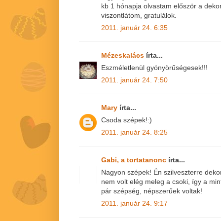
kb 1 hónapja olvastam először a dekorfó
viszontlátom, gratulálok.
2011. január 24. 6:35
Mézeskalács
írta...
Eszméletlenül gyönyörűségesek!!!
2011. január 24. 7:50
Mary
írta...
Csoda szépek!:)
2011. január 24. 8:25
Gabi, a tortatanonc
írta...
Nagyon szépek! Én szilveszterre deko
nem volt elég meleg a csoki, így a mint
pár szépség, népszerűek voltak!
2011. január 24. 9:17