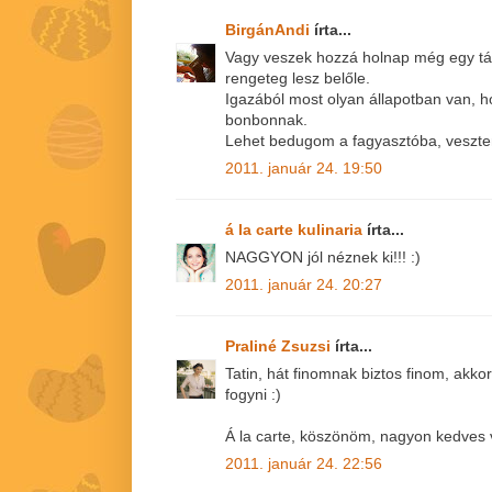
BirgánAndi
írta...
Vagy veszek hozzá holnap még egy tá
rengeteg lesz belőle.
Igazából most olyan állapotban van, h
bonbonnak.
Lehet bedugom a fagyasztóba, veszte
2011. január 24. 19:50
á la carte kulinaria
írta...
NAGGYON jól néznek ki!!! :)
2011. január 24. 20:27
Praliné Zsuzsi
írta...
Tatin, hát finomnak biztos finom, akkor
fogyni :)
Á la carte, köszönöm, nagyon kedves 
2011. január 24. 22:56