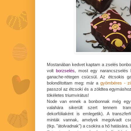
Mostanában kedvet kaptam a zselés bonbo
volt
borzselés
, most egy narancszselés k
ganache-rétegen csücsül. Az étcsokis ga
bolondítottam meg: már a
gyömbéres - zö
passzol az étcsoki és a zöldtea egymáshoz
tökéletes triumvirátus!
Node van ennek a bonbonnak még egy é
valahára sikerült szert tennem transz
dekorfóliaként is emlegetik). A transzferf
minták vannak, amelyek megolvadt csok
(tkp. "átolvadnak") a csokira a hő hatására.