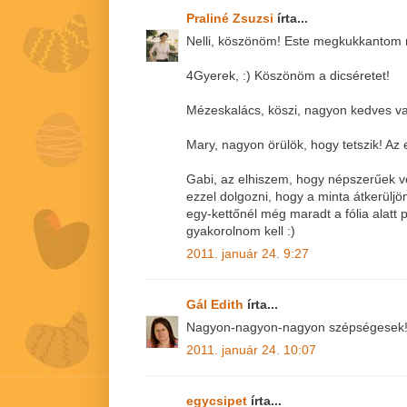
Praliné Zsuzsi
írta...
Nelli, köszönöm! Este megkukkantom m
4Gyerek, :) Köszönöm a dicséretet!
Mézeskalács, köszi, nagyon kedves v
Mary, nagyon örülök, hogy tetszik! Az 
Gabi, az elhiszem, hogy népszerűek vol
ezzel dolgozni, hogy a minta átkerülj
egy-kettőnél még maradt a fólia alatt 
gyakorolnom kell :)
2011. január 24. 9:27
Gál Edith
írta...
Nagyon-nagyon-nagyon szépségesek!!
2011. január 24. 10:07
egycsipet
írta...