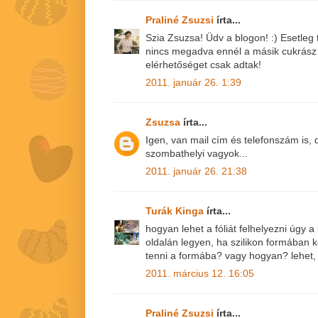
Praliné Zsuzsi
írta...
Szia Zsuzsa! Üdv a blogon! :) Esetleg
nincs megadva ennél a másik cukrász
elérhetőséget csak adtak!
2011. január 26. 1:39
Zsuzsa
írta...
Igen, van mail cím és telefonszám is,
szombathelyi vagyok...
2011. január 26. 21:38
Turák Kinga
írta...
hogyan lehet a fóliát felhelyezni úgy a 
oldalán legyen, ha szilikon formában ké
tenni a formába? vagy hogyan? lehet, 
2011. március 12. 16:05
Praliné Zsuzsi
írta...