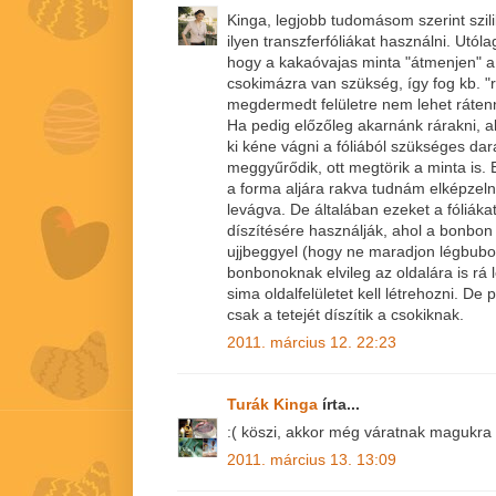
Kinga, legjobb tudomásom szerint szi
ilyen transzferfóliákat használni. Utól
hogy a kakaóvajas minta "átmenjen" a
csokimázra van szükség, így fog kb. "r
megdermedt felületre nem lehet rátenn
Ha pedig előzőleg akarnánk rárakni, 
ki kéne vágni a fóliából szükséges dar
meggyűrődik, ott megtörik a minta is. 
a forma aljára rakva tudnám elképzelni
levágva. De általában ezeket a fóliák
díszítésére használják, ahol a bonbon 
ujjbeggyel (hogy ne maradjon légbubo
bonbonoknak elvileg az oldalára is rá
sima oldalfelületet kell létrehozni. De 
csak a tetejét díszítik a csokiknak.
2011. március 12. 22:23
Turák Kinga
írta...
:( köszi, akkor még váratnak magukra a
2011. március 13. 13:09