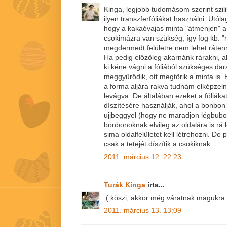
Kinga, legjobb tudomásom szerint szi
ilyen transzferfóliákat használni. Utól
hogy a kakaóvajas minta "átmenjen" a
csokimázra van szükség, így fog kb. "r
megdermedt felületre nem lehet rátenn
Ha pedig előzőleg akarnánk rárakni, 
ki kéne vágni a fóliából szükséges dar
meggyűrődik, ott megtörik a minta is. 
a forma aljára rakva tudnám elképzelni
levágva. De általában ezeket a fóliák
díszítésére használják, ahol a bonbon 
ujjbeggyel (hogy ne maradjon légbubo
bonbonoknak elvileg az oldalára is rá
sima oldalfelületet kell létrehozni. De 
csak a tetejét díszítik a csokiknak.
2011. március 12. 22:23
Turák Kinga
írta...
:( köszi, akkor még váratnak magukra a
2011. március 13. 13:09