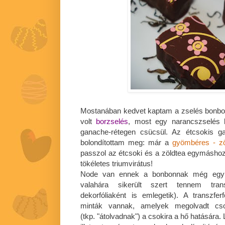
Mostanában kedvet kaptam a zselés bonbo
volt
borzselés
, most egy narancszselés k
ganache-rétegen csücsül. Az étcsokis ga
bolondítottam meg: már a
gyömbéres - zö
passzol az étcsoki és a zöldtea egymáshoz
tökéletes triumvirátus!
Node van ennek a bonbonnak még egy é
valahára sikerült szert tennem transz
dekorfóliaként is emlegetik). A transzferf
minták vannak, amelyek megolvadt csok
(tkp. "átolvadnak") a csokira a hő hatására.