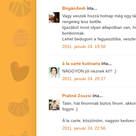
BirgánAndi
írta...
Vagy veszek hozzá holnap még egy tá
rengeteg lesz belőle.
Igazából most olyan állapotban van, h
bonbonnak.
Lehet bedugom a fagyasztóba, veszte
2011. január 24. 19:50
á la carte kulinaria
írta...
NAGGYON jól néznek ki!!! :)
2011. január 24. 20:27
Praliné Zsuzsi
írta...
Tatin, hát finomnak biztos finom, akkor
fogyni :)
Á la carte, köszönöm, nagyon kedves 
2011. január 24. 22:56