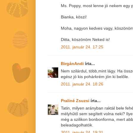
Ms. Poppy, most lenne jó nekem egy pi
Bianka, köszi!
Moha, nagyon kedves vagy, köszönöm 
Ditta, köszönöm Neked is!
2011. január 24. 17:25
BirgánAndi
írta...
Nem szilárdul, több,mint lágy. Ha ös
egész jó kis pohárkrém jön ki belőle.
2011. január 24. 18:26
Praliné Zsuzsi
írta...
Tatin, milyen arányban raktál bele feh
mélyhűtő sem segített volna neki? Ilye
még a szilikon bonbonforma, mert ab
beleadagolhatók.
2011. január 24. 19:31