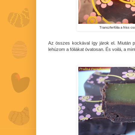
Transzferfólia a friss c
Az összes kockával így járok el. Miután p
lehúzom a fóliákat óvatosan. És voilá, a mint