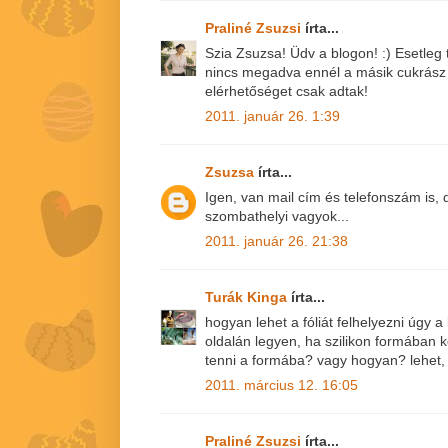
Praliné Zsuzsi
írta...
Szia Zsuzsa! Üdv a blogon! :) Esetleg
nincs megadva ennél a másik cukrász
elérhetőséget csak adtak!
2011. január 26. 1:39
Zsuzsa
írta...
Igen, van mail cím és telefonszám is,
szombathelyi vagyok...
2011. január 26. 21:38
Turák Kinga
írta...
hogyan lehet a fóliát felhelyezni úgy a 
oldalán legyen, ha szilikon formában ké
tenni a formába? vagy hogyan? lehet, 
2011. március 12. 16:05
Praliné Zsuzsi
írta...