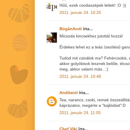
Hűű, ezek csodaszépek lettek! :O :))
2011. január 24. 10:25
BirgánAndi
írta...
Micsoda kincsekhez jutottál hozzá!
Érdekes lehet ez a teás ízesítésű gan
Tudod mit csinálok ma? Fehércsokis, as
akkor golyóbisok lesznek belőle, étcs
meg, akkor valami más...:)
2011. január 24. 10:48
Anditanti
írta...
Tea, narancs, csoki, remek összeállítá
káprázatos, megérte a "bajlódást":D
2011. január 24. 11:05
Chef Viki
írta...