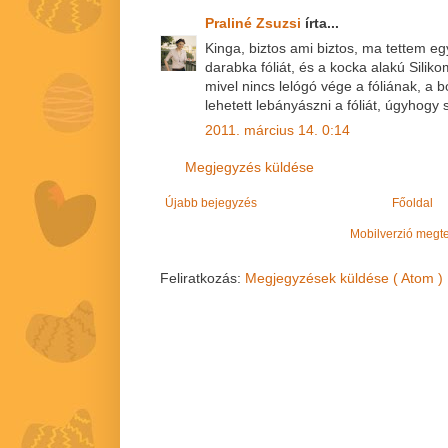
Praliné Zsuzsi
írta...
Kinga, biztos ami biztos, ma tettem e
darabka fóliát, és a kocka alakú Silik
mivel nincs lelógó vége a fóliának, a
lehetett lebányászni a fóliát, úgyhogy
2011. március 14. 0:14
Megjegyzés küldése
Újabb bejegyzés
Főoldal
Mobilverzió megt
Feliratkozás:
Megjegyzések küldése ( Atom )