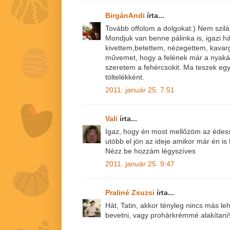
BirgánAndi
írta...
Tovább offolom a dolgokat:) Nem szil
Mondjuk van benne pálinka is, igazi h
kivettem,betettem, nézegettem, kavarg
művemet, hogy a felének már a nyaká
szeretem a fehércsokit. Ma teszek eg
töltelékként.
2011. január 25. 7:51
Vali
írta...
Igaz, hogy én most mellőzöm az édess
utóbb el jön az ideje amikor már én is 
Nézz be hozzám légyszíves
2011. január 25. 9:47
Praliné Zsuzsi
írta...
Hát, Tatin, akkor tényleg nincs más l
bevetni, vagy prohárkrémmé alakítani!