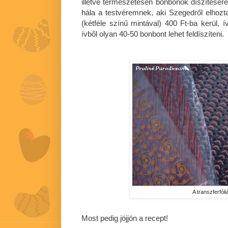
illetve természetesen bonbonok díszítésér
hála a testvéremnek, aki Szegedről elhoz
(kétféle színű mintával) 400 Ft-ba kerül, 
ívből olyan 40-50 bonbont lehet feldíszíteni.
A transzferfóli
Most pedig jöjjön a recept!