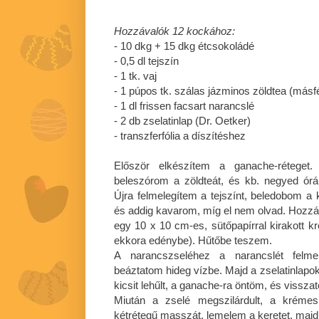
Hozzávalók 12 kockához:
- 10 dkg + 15 dkg étcsokoládé
-
0,5 dl
tejszín
- 1 tk. vaj
- 1 púpos tk. szálas jázminos zöldtea (másfél
-
1 dl
frissen facsart narancslé
- 2 db zselatinlap (Dr. Oetker)
- transzferfólia a díszítéshez
Először elkészítem a ganache-réteget.
beleszórom a zöldteát, és kb. negyed ór
Újra felmelegítem a tejszínt, beledobom a k
és addig kavarom, míg el nem olvad. Hozz
egy 10 x 10 cm-es, sütőpapírral kirakott
ekkora edénybe). Hűtőbe teszem.
A narancszseléhez a narancslét felmel
beáztatom hideg vízbe. Majd a zselatinlapo
kicsit lehűlt, a ganache-ra öntöm, és vissz
Miután a zselé megszilárdult, a kréme
kétrétegű masszát, lemelem a keretet, majd