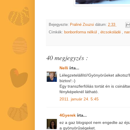
Bejegyezte:
Praliné Zsuzsi
dátum:
2:33
Címkék:
bonbonforma nélkül
,
étcsokoládé
,
na
40 megjegyzés :
Nelli
írta...
Lélegzetelállító!Gyönyörűeket alkotsz!
biztos!:-)
Egy transzferfóliás tortát én is csinál
fényképeknél látható.
2011. január 24. 5:45
4Gyerek
írta...
ez a gaz blogspot nem engedte az éj
a gyönyörűségeket.