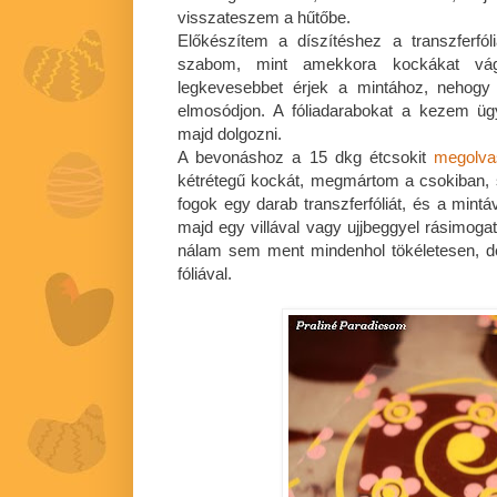
visszateszem a hűtőbe.
Előkészítem a díszítéshez a transzferfól
szabom, mint amekkora kockákat vág
legkevesebbet érjek a mintához, nehogy
elmosódjon. A fóliadarabokat a kezem üg
majd dolgozni.
A bevonáshoz a 15 dkg étcsokit
megolva
kétrétegű kockát, megmártom a csokiban, 
fogok egy darab transzferfóliát, és a mintá
majd egy villával vagy ujjbeggyel rásimog
nálam sem ment mindenhol tökéletesen, d
fóliával.