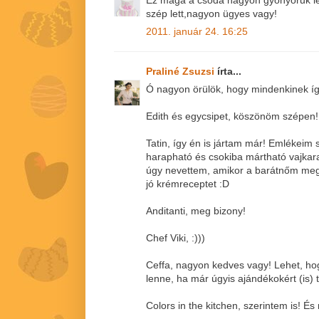
Ez maga a csoda nagyon gyönyörűk let
szép lett,nagyon ügyes vagy!
2011. január 24. 16:25
Praliné Zsuzsi
írta...
Ó nagyon örülök, hogy mindenkinek így 
Edith és egycsipet, köszönöm szépen!
Tatin, így én is jártam már! Emlékeim 
harapható és csokiba mártható vajkaram
úgy nevettem, amikor a barátnőm megk
jó krémreceptet :D
Anditanti, meg bizony!
Chef Viki, :)))
Ceffa, nagyon kedves vagy! Lehet, hogy
lenne, ha már úgyis ajándékokért (is) 
Colors in the kitchen, szerintem is! É