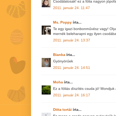
Csodálatosak! ez a fólia nagyon jópofa
2011. január 24. 11:47
Ms. Poppy
írta...
Te egy igazi bonbonművész vagy! Olya
mernék beleharapni egy ilyen csodába
2011. január 24. 13:37
Bianka
írta...
Gyönyörűek
2011. január 24. 14:51
Moha
írta...
Ez a fóliás díszítés csuda jó! Mondjuk
2011. január 24. 16:17
Ditta tortái
írta...