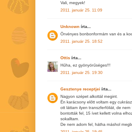
Vali, megyek!
2011. január 25. 11:09
Unknown
írta...
Örvényes bonbonformám van és a koc
2011. január 25. 18:52
Ottis
írta...
Hűha, ez gyönyörűséges!!!
2011. január 25. 19:30
Gesztenye receptjei
írta...
Nagyon szépet alkottál megint.
Én karácsony előtt voltam egy cukrász
ott láttam ilyen transzferfóliát, de ne
bontották fel, 15 ívet kellett volna elh
sokalltam.
De nem adom fel, hátha máshol megbo
2011. január 25. 19:45