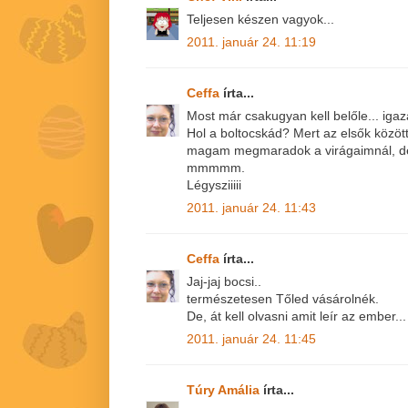
Teljesen készen vagyok...
2011. január 24. 11:19
Ceffa
írta...
Most már csakugyan kell belőle... igaza
Hol a boltocskád? Mert az elsők közöt
magam megmaradok a virágaimnál, de
mmmmm.
Légysziiiii
2011. január 24. 11:43
Ceffa
írta...
Jaj-jaj bocsi..
természetesen Tőled vásárolnék.
De, át kell olvasni amit leír az ember...
2011. január 24. 11:45
Túry Amália
írta...