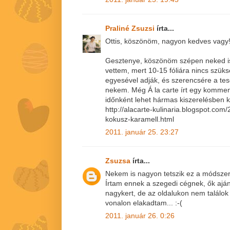
Praliné Zsuzsi
írta...
Ottis, köszönöm, nagyon kedves vagy
Gesztenye, köszönöm szépen neked is!
vettem, mert 10-15 fóliára nincs szü
egyesével adják, és szerencsére a tes
nekem. Még Á la carte írt egy komment
időnként lehet hármas kiszerelésben kap
http://alacarte-kulinaria.blogspot.co
kokusz-karamell.html
2011. január 25. 23:27
Zsuzsa
írta...
Nekem is nagyon tetszik ez a módszer
Írtam ennek a szegedi cégnek, ők aján
nagykert, de az oldalukon nem találok
vonalon elakadtam... :-(
2011. január 26. 0:26