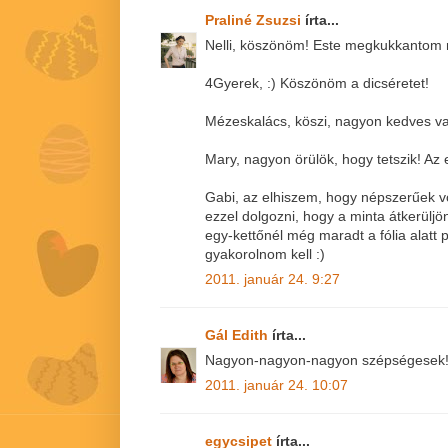
Praliné Zsuzsi
írta...
Nelli, köszönöm! Este megkukkantom m
4Gyerek, :) Köszönöm a dicséretet!
Mézeskalács, köszi, nagyon kedves v
Mary, nagyon örülök, hogy tetszik! Az 
Gabi, az elhiszem, hogy népszerűek vol
ezzel dolgozni, hogy a minta átkerülj
egy-kettőnél még maradt a fólia alatt 
gyakorolnom kell :)
2011. január 24. 9:27
Gál Edith
írta...
Nagyon-nagyon-nagyon szépségesek!!
2011. január 24. 10:07
egycsipet
írta...