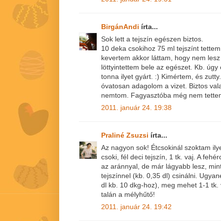
BirgánAndi
írta...
Sok lett a tejszín egészen biztos.
10 deka csokihoz 75 ml tejszínt tette
kevertem akkor láttam, hogy nem les
löttyintettem bele az egészet. Kb. úgy
tonna ilyet gyárt. :) Kimértem, és zut
óvatosan adagolom a vizet. Biztos vala
nemtom. Fagyasztóba még nem tettem
2011. január 24. 19:38
Praliné Zsuzsi
írta...
Az nagyon sok! Étcsokinál szoktam ily
csoki, fél deci tejszín, 1 tk. vaj. A f
az aránnyal, de már lágyabb lesz, min
tejszínnel (kb. 0,35 dl) csinálni. Ugyan
dl kb. 10 dkg-hoz), meg mehet 1-1 tk. 
talán a mélyhűtő!
2011. január 24. 19:42