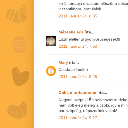
kb 1 hónapja olvastam először a dekorfó
viszontlátom, gratulálok.
2011. január 24. 6:35
Mézeskalács
írta...
Eszméletlenül gyönyörűségesek!!!
2011. január 24. 7:50
Mary
írta...
Csoda szépek!:)
2011. január 24. 8:25
Gabi, a tortatanonc
írta...
Nagyon szépek! Én szilveszterre deko
nem volt elég meleg a csoki, így a mint
pár szépség, népszerűek voltak!
2011. január 24. 9:17