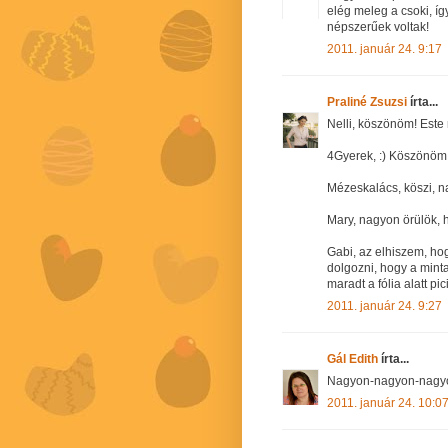
elég meleg a csoki, így
népszerűek voltak!
2011. január 24. 9:17
Praliné Zsuzsi
írta...
Nelli, köszönöm! Este
4Gyerek, :) Köszönöm 
Mézeskalács, köszi, 
Mary, nagyon örülök, h
Gabi, az elhiszem, hog
dolgozni, hogy a mint
maradt a fólia alatt p
2011. január 24. 9:27
Gál Edith
írta...
Nagyon-nagyon-nagyon
2011. január 24. 10:0