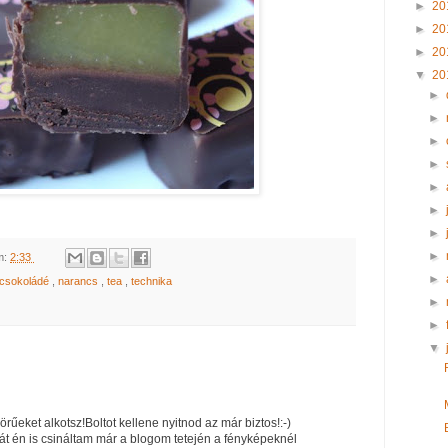
►
20
►
20
►
20
▼
20
►
►
►
►
►
►
►
►
m:
2:33
►
tcsokoládé
,
narancs
,
tea
,
technika
►
►
▼
örűeket alkotsz!Boltot kellene nyitnod az már biztos!:-)
rtát én is csináltam már a blogom tetején a fényképeknél