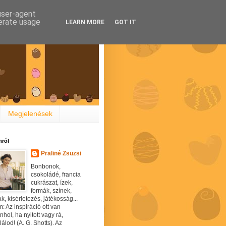
 user-agent
nerate usage
LEARN MORE
GOT IT
Megjelenések
ról
Praliné Zsuzsi
Bonbonok,
csokoládé, francia
cukrászat, ízek,
formák, színek,
ák, kísérletezés, játékosság...
: Az inspiráció ott van
hol, ha nyitott vagy rá,
álod! (A. G. Shotts). Az