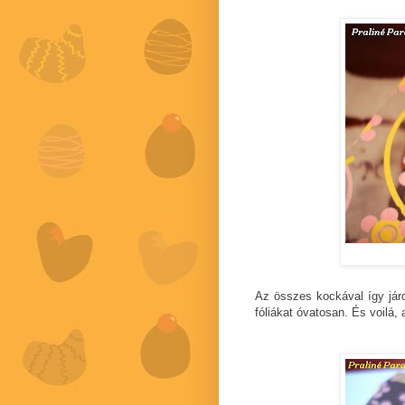
Az összes kockával így járo
fóliákat óvatosan. És voilá, 