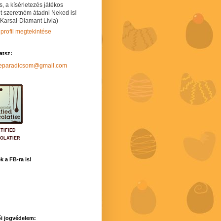
s, a kísérletezés játékos
t szeretném átadni Neked is!
 Karsai-Diamant Lívia)
 profil megtekintése
hatsz:
neparadicsom@gmail.com
TIFIED
OLATIER
k a FB-ra is!
i jogvédelem: