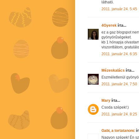
látható.
2011. január 24. 5:45
4Gyerek
írta...
ez a gaz blogspot ne
gyönyörűségeket.
kb 1 hónapja olvastam e
viszontlátom, gratulálo
2011. január 24. 6:35
Mézeskalács
írta...
Eszméletlenül gyönyö
2011. január 24. 7:50
Mary
írta...
Csoda szépek!:)
2011. január 24. 8:25
Gabi, a tortatanonc
ír
Nagyon szépek! Én szi