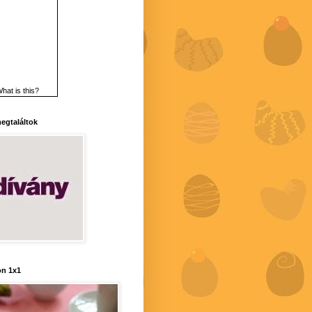
hat is this?
 megtaláltok
n 1x1