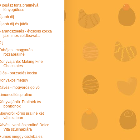
A jogász torta pralinévá
lényegülése
Újabb díj
Újabb díj és játék
Narancszselés - étcsokis kocka
jázminos zöldteával...
Díj
Fahéjas - mogyorós
rózsapraliné
Könyvajánló: Making Fine
Chocolates
Diós - borzselés kocka
Konyakos meggy
Kávés - mogyorós golyó
Limoncellós praliné
Könyvajánló: Pralinék és
bonbonok
Mogyorólikőrös praliné két
változatban
Kávés - vaníliás praliné Dolce
Vita szülinapjára
Rumos meggy csokiba és