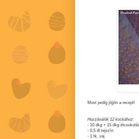
Most pedig jöjjön a recept!
Hozzávalók 12 kockához:
- 10 dkg + 15 dkg étcsokolá
-
0,5 dl
tejszín
- 1 tk. vaj