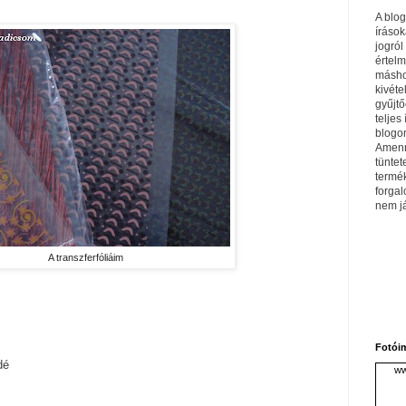
A blo
írások
jogról
értel
máshol
kivéte
gyűjtő
teljes 
blogom
Amenn
tüntet
termé
forga
nem j
A transzferfóliáim
Fotói
dé
ww