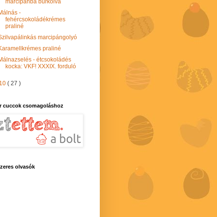
marcipánba burkolva
Málnás -
fehércsokoládékrémes
praliné
Szilvapálinkás marcipángolyó
Karamellkrémes praliné
Málnazselés - étcsokoládés
kocka: VKF! XXXIX. forduló
10
( 27 )
r cuccok csomagoláshoz
zeres olvasók