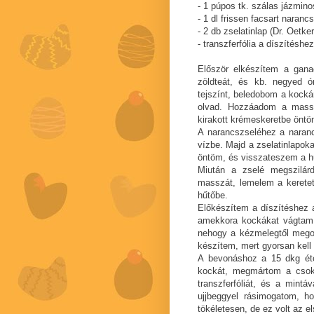
- 1 púpos tk. szálas jázmino
-
1 dl
frissen facsart narancs
- 2 db zselatinlap (Dr. Oetker
- transzferfólia a díszítéshez
Először elkészítem a gana
zöldteát, és kb. negyed ó
tejszínt, beledobom a kocká
olvad. Hozzáadom a massz
kirakott krémeskeretbe önt
A narancszseléhez a naranc
vízbe. Majd a zselatinlapoka
öntöm, és visszateszem a h
Miután a zselé megszilár
masszát, lemelem a kerete
hűtőbe.
Előkészítem a díszítéshez a
amekkora kockákat vágtam,
nehogy a kézmelegtől mego
készítem, mert gyorsan kell
A bevonáshoz a 15 dkg ét
kockát, megmártom a csoki
transzferfóliát, és a mintá
ujjbeggyel rásimogatom, 
tökéletesen, de ez volt az e