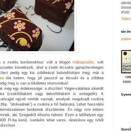
alkotá
örömé
(Fotó:
Teljes
Ide ír
prali
 a zselés bonbonokhoz: volt a blogon
málnazselés
, volt
szselés következik, ahol a zselé étcsokis ganache-rétegen
che-t pedig egy kis zöldteával bolondítottam meg: már a
CER
né
óta tudom, hogy jól passzol az étcsoki és a zöldtea
CHOC
dig meg is van a tökéletes triumvirátus!
 még egy érdekessége: a díszítés! Végre-valahára sikerült
ára (csokifóliaként vagy dekorfóliaként is emlegetik). A
Gyerte
akaóvajjal rajzolt minták vannak, amelyek megolvadt csokira
(tkp. "átolvadnak") a csokira a hő hatására. Lehet használni
ve természetesen bonbonok díszítésére. Én négy ívre tettem
remnek, aki Szegedről elhozta nekem. Ezen a lelőhelyen egy
 400 Ft-ba kerül, ívenként lehet venni, ránézésre egy ívből
díszíteni.
Szerző