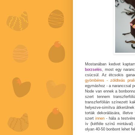
Mostanában kedvet kaptam
borzselés
, most egy naranc
csücsül. Az étcsokis gana
gyömbéres - zöldteás prali
egymáshoz - a naranccsal pe
Node van ennek a bonbonnak
szert tennem transzferfóli
transzferfólián színezett k
helyezve-simítva átkerülnek 
torták dekorálására, illet
szert
innen
- hála a testvé
ív (kétféle színű mintával)
olyan 40-50 bonbont lehet fel