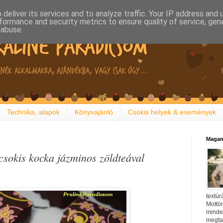
deliver its services and to analyze traffic. Your IP address and
formance and security metrics to ensure quality of service, ge
 abuse.
Technika, alapok
Könyvajánló
Csokis helyek & események
Magam
csokis kocka jázminos zöldteával
textúr
Mottóm
minden
megtal