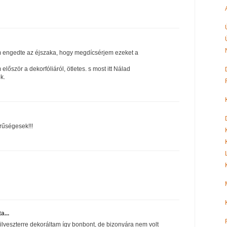
m engedte az éjszaka, hogy megdícsérjem ezeket a
lőször a dekorfóliáról, ötletes. s most itt Nálad
k.
rűségesek!!!
ta...
lveszterre dekoráltam így bonbont, de bizonyára nem volt