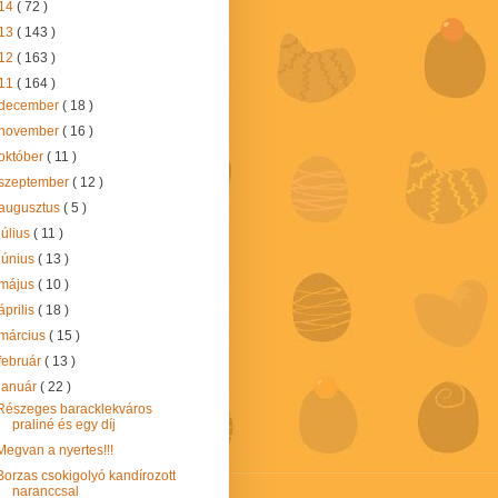
14
( 72 )
13
( 143 )
12
( 163 )
11
( 164 )
december
( 18 )
november
( 16 )
október
( 11 )
szeptember
( 12 )
augusztus
( 5 )
július
( 11 )
június
( 13 )
május
( 10 )
április
( 18 )
március
( 15 )
február
( 13 )
január
( 22 )
Részeges baracklekváros
praliné és egy díj
Megvan a nyertes!!!
Borzas csokigolyó kandírozott
naranccsal