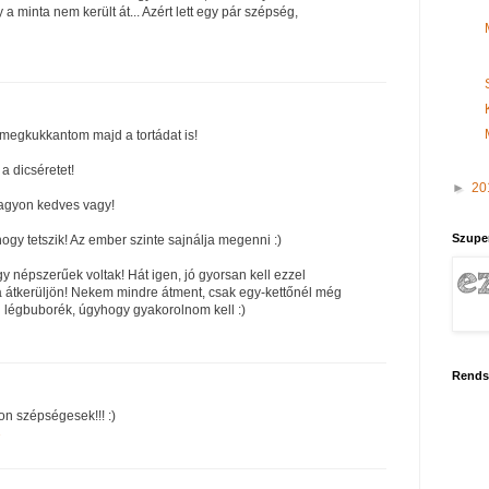
 a minta nem került át... Azért lett egy pár szépség,
 megkukkantom majd a tortádat is!
a dicséretet!
►
20
nagyon kedves vagy!
Szupe
ogy tetszik! Az ember szinte sajnálja megenni :)
y népszerűek voltak! Hát igen, jó gyorsan kell ezzel
a átkerüljön! Nekem mindre átment, csak egy-kettőnél még
ici légbuborék, úgyhogy gyakorolnom kell :)
Rends
 szépségesek!!! :)
7