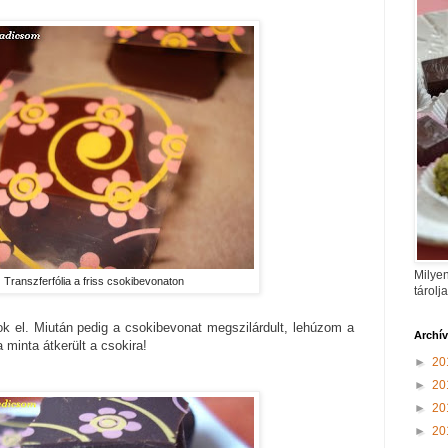
Milyen
Transzferfólia a friss csokibevonaton
tárolj
k el. Miután pedig a csokibevonat megszilárdult, lehúzom a
Archí
a minta átkerült a csokira!
►
20
►
20
►
20
►
20