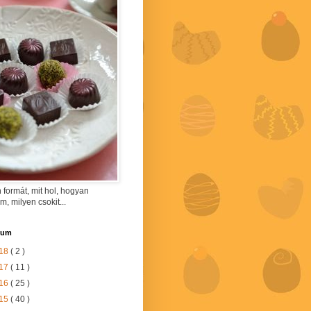
 formát, mit hol, hogyan
am, milyen csokit...
vum
18
( 2 )
17
( 11 )
16
( 25 )
15
( 40 )