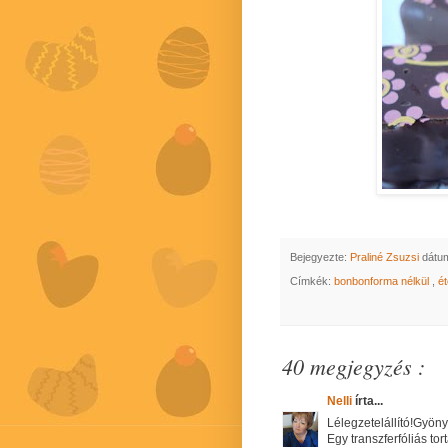
Bejegyezte:
Praliné Zsuzsi
dátu
Címkék:
bonbonforma nélkül
,
é
40 megjegyzés :
Nelli
írta...
Lélegzetelállító!Gyöny
Egy transzferfóliás to