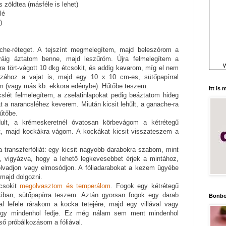
s zöldtea (másféle is lehet)
lé
)
che-réteget. A tejszínt megmelegítem, majd beleszórom a
ráig áztatom benne, majd leszűröm. Újra felmelegítem a
W
ra tört-vágott 10 dkg étcsokit, és addig kavarom, míg el nem
ához a vajat is, majd egy 10 x 10 cm-es, sütőpapírral
öm (vagy más kb. ekkora edénybe). Hűtőbe teszem.
Itt is
slét felmelegítem, a zselatinlapokat pedig beáztatom hideg
t a narancsléhez keverem. Miután kicsit lehűlt, a ganache-ra
űtőbe.
dult, a krémeskeretnél óvatosan körbevágom a kétrétegű
t, majd kockákra vágom. A kockákat kicsit visszateszem a
 transzferfóliát: egy kicsit nagyobb darabokra szabom, mint
 vigyázva, hogy a lehető legkevesebbet érjek a mintához,
lvadjon vagy elmosódjon. A fóliadarabokat a kezem ügyébe
 majd dolgozni.
csokit
megolvasztom és temperálom
. Fogok egy kétrétegű
ban, sütőpapírra teszem. Aztán gyorsan fogok egy darab
Bonbo
val lefele rárakom a kocka tetejére, majd egy villával vagy
hogy mindenhol fedje. Ez még nálam sem ment mindenhol
lső próbálkozásom a fóliával.