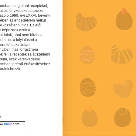
gomban megjelent recepteket,
at és fényképeket a szerzői
 szóló 1999. évi LXXVI. törvény
mében az engedélyem nélkül
 közzétenni tilos. Ez alól
lt képeznek azok a
oldalak, ahol nem közlik a
írást, és a folytatásért a
ra lehet kattintani.
yiben más forrást nem
ek fel, a receptek saját szellemi
keim, ezek kereskedelmi
lomban történő értékesítéséhez
árulok hozzá.
m
w.
flick
r
.com