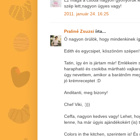
Ez maga a csoda nagyon gyönyörűk let
szép lett,nagyon ügyes vagy!
2011. január 24. 16:25
Praliné Zsuzsi
írta...
Ó nagyon örülök, hogy mindenkinek így 
Edith és egycsipet, köszönöm szépen!
Tatin, így én is jártam már! Emlékeim 
harapható és csokiba mártható vajkaram
úgy nevettem, amikor a barátnőm megk
jó krémreceptet :D
Anditanti, meg bizony!
Chef Viki, :)))
Ceffa, nagyon kedves vagy! Lehet, hogy
lenne, ha már úgyis ajándékokért (is) 
Colors in the kitchen, szerintem is! É