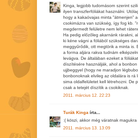
Kinga, legjobb tudomásom szerint szi
ilyen transzferfóliákat használni. Utól
hogy a kakaóvajas minta "átmenjen" a
csokimázra van szükség, így fog kb. "r
megdermedt felületre nem lehet rátenn
Ha pedig előzőleg akarnánk rárakni, 
ki kéne vágni a fóliából szükséges dar
meggyűrődik, ott megtörik a minta is. 
a forma aljára rakva tudnám elképzelni
levágva. De általában ezeket a fóliák
díszítésére használják, ahol a bonbon 
ujjbeggyel (hogy ne maradjon légbubo
bonbonoknak elvileg az oldalára is rá
sima oldalfelületet kell létrehozni. De 
csak a tetejét díszítik a csokiknak.
2011. március 12. 22:23
Turák Kinga
írta...
:( köszi, akkor még váratnak magukra a
2011. március 13. 13:09