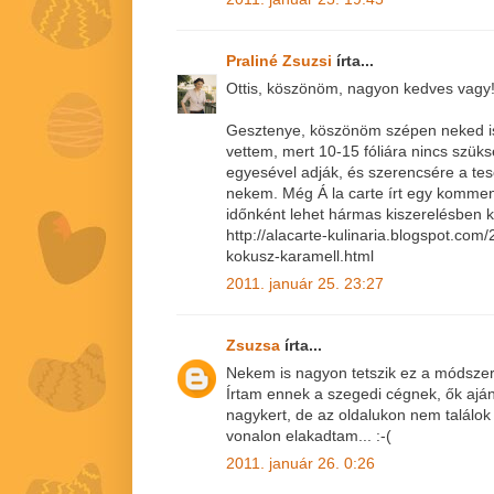
Praliné Zsuzsi
írta...
Ottis, köszönöm, nagyon kedves vagy
Gesztenye, köszönöm szépen neked is!
vettem, mert 10-15 fóliára nincs szü
egyesével adják, és szerencsére a tes
nekem. Még Á la carte írt egy komment
időnként lehet hármas kiszerelésben kap
http://alacarte-kulinaria.blogspot.co
kokusz-karamell.html
2011. január 25. 23:27
Zsuzsa
írta...
Nekem is nagyon tetszik ez a módszer
Írtam ennek a szegedi cégnek, ők aján
nagykert, de az oldalukon nem találok
vonalon elakadtam... :-(
2011. január 26. 0:26