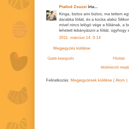
Praliné Zsuzsi
írta...
Kinga, biztos ami biztos, ma tettem e
darabka fóliát, és a kocka alakú Silik
mivel nincs lelógó vége a fóliának, a
lehetett lebányászni a fóliát, úgyhogy
2011. március 14. 0:14
Megjegyzés küldése
Újabb bejegyzés
Főoldal
Mobilverzió megt
Feliratkozás:
Megjegyzések küldése ( Atom )