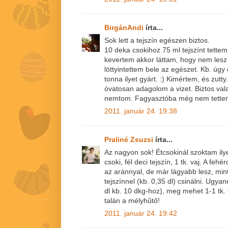
BirgánAndi
írta...
Sok lett a tejszín egészen biztos.
10 deka csokihoz 75 ml tejszínt tette
kevertem akkor láttam, hogy nem les
löttyintettem bele az egészet. Kb. úgy
tonna ilyet gyárt. :) Kimértem, és zut
óvatosan adagolom a vizet. Biztos vala
nemtom. Fagyasztóba még nem tettem
2011. január 24. 19:38
Praliné Zsuzsi
írta...
Az nagyon sok! Étcsokinál szoktam ily
csoki, fél deci tejszín, 1 tk. vaj. A f
az aránnyal, de már lágyabb lesz, min
tejszínnel (kb. 0,35 dl) csinálni. Ugyan
dl kb. 10 dkg-hoz), meg mehet 1-1 tk. 
talán a mélyhűtő!
2011. január 24. 19:42