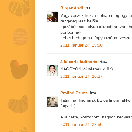
BirgánAndi
írta...
Vagy veszek hozzá holnap még egy tá
rengeteg lesz belőle.
Igazából most olyan állapotban van, h
bonbonnak.
Lehet bedugom a fagyasztóba, veszte
2011. január 24. 19:50
á la carte kulinaria
írta...
NAGGYON jól néznek ki!!! :)
2011. január 24. 20:27
Praliné Zsuzsi
írta...
Tatin, hát finomnak biztos finom, akkor
fogyni :)
Á la carte, köszönöm, nagyon kedves 
2011. január 24. 22:56