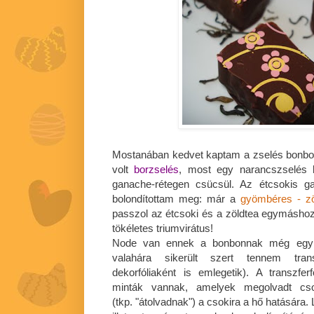
Mostanában kedvet kaptam a zselés bonbo
volt
borzselés
, most egy narancszselés k
ganache-rétegen csücsül. Az étcsokis ga
bolondítottam meg: már a
gyömbéres - zö
passzol az étcsoki és a zöldtea egymáshoz
tökéletes triumvirátus!
Node van ennek a bonbonnak még egy é
valahára sikerült szert tennem transz
dekorfóliaként is emlegetik). A transzferf
minták vannak, amelyek megolvadt csok
(tkp. "átolvadnak") a csokira a hő hatására.