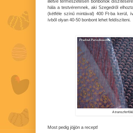
illetve természetesen bonbonok díszítésér
hála a testvéremnek, aki Szegedről elhoz
(kétféle színű mintával) 400 Ft-ba kerül, 
ívből olyan 40-50 bonbont lehet feldíszíteni.
A transzferfóli
Most pedig jöjjön a recept!