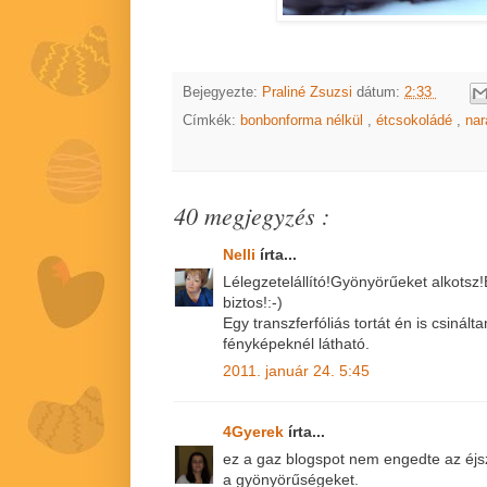
Bejegyezte:
Praliné Zsuzsi
dátum:
2:33
Címkék:
bonbonforma nélkül
,
étcsokoládé
,
na
40 megjegyzés :
Nelli
írta...
Lélegzetelállító!Gyönyörűeket alkotsz!
biztos!:-)
Egy transzferfóliás tortát én is csinál
fényképeknél látható.
2011. január 24. 5:45
4Gyerek
írta...
ez a gaz blogspot nem engedte az éj
a gyönyörűségeket.