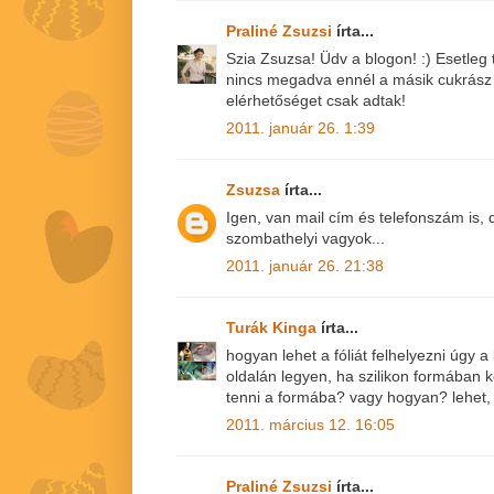
Praliné Zsuzsi
írta...
Szia Zsuzsa! Üdv a blogon! :) Esetleg
nincs megadva ennél a másik cukrász
elérhetőséget csak adtak!
2011. január 26. 1:39
Zsuzsa
írta...
Igen, van mail cím és telefonszám is,
szombathelyi vagyok...
2011. január 26. 21:38
Turák Kinga
írta...
hogyan lehet a fóliát felhelyezni úgy a 
oldalán legyen, ha szilikon formában ké
tenni a formába? vagy hogyan? lehet, 
2011. március 12. 16:05
Praliné Zsuzsi
írta...