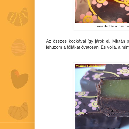
Transzferfólia a friss c
Az összes kockával így járok el. Miután p
lehúzom a fóliákat óvatosan. És voilá, a mint