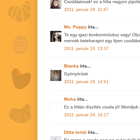
Csodálatosak! ez a fólia nagyon jópofa
2011. január 24. 11:47
Ms. Poppy
írta...
Te egy igazi bonbonművész vagy! Olya
mernék beleharapni egy ilyen csodába
2011. január 24. 13:37
Bianka
írta...
Gyönyörűek
2011. január 24. 14:51
Moha
írta...
Ez a fóliás díszítés csuda jó! Mondjuk
2011. január 24. 16:17
Ditta tortái
írta...