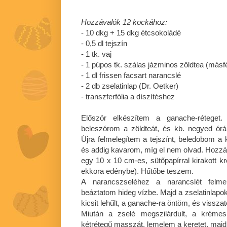
Hozzávalók 12 kockához:
- 10 dkg + 15 dkg étcsokoládé
-
0,5 dl
tejszín
- 1 tk. vaj
- 1 púpos tk. szálas jázminos zöldtea (másfél
-
1 dl
frissen facsart narancslé
- 2 db zselatinlap (Dr. Oetker)
- transzferfólia a díszítéshez
Először elkészítem a ganache-réteget.
beleszórom a zöldteát, és kb. negyed ór
Újra felmelegítem a tejszínt, beledobom a k
és addig kavarom, míg el nem olvad. Hozz
egy 10 x 10 cm-es, sütőpapírral kirakott
ekkora edénybe). Hűtőbe teszem.
A narancszseléhez a narancslét felmel
beáztatom hideg vízbe. Majd a zselatinlapo
kicsit lehűlt, a ganache-ra öntöm, és vissz
Miután a zselé megszilárdult, a kréme
kétrétegű masszát, lemelem a keretet, majd