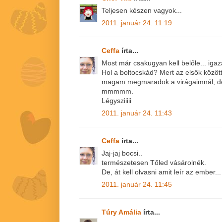
Teljesen készen vagyok...
2011. január 24. 11:19
Ceffa
írta...
Most már csakugyan kell belőle... igaza
Hol a boltocskád? Mert az elsők közöt
magam megmaradok a virágaimnál, de
mmmmm.
Légysziiiii
2011. január 24. 11:43
Ceffa
írta...
Jaj-jaj bocsi..
természetesen Tőled vásárolnék.
De, át kell olvasni amit leír az ember...
2011. január 24. 11:45
Túry Amália
írta...