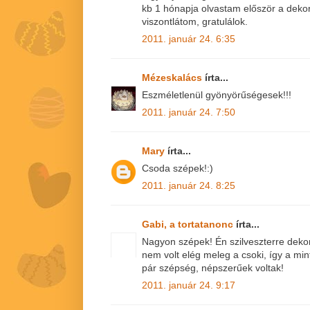
kb 1 hónapja olvastam először a dekorfó
viszontlátom, gratulálok.
2011. január 24. 6:35
Mézeskalács
írta...
Eszméletlenül gyönyörűségesek!!!
2011. január 24. 7:50
Mary
írta...
Csoda szépek!:)
2011. január 24. 8:25
Gabi, a tortatanonc
írta...
Nagyon szépek! Én szilveszterre deko
nem volt elég meleg a csoki, így a mint
pár szépség, népszerűek voltak!
2011. január 24. 9:17