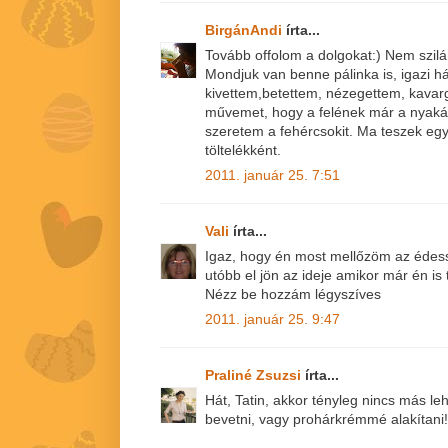
BirgánAndi
írta...
Tovább offolom a dolgokat:) Nem szil
Mondjuk van benne pálinka is, igazi h
kivettem,betettem, nézegettem, kavarg
művemet, hogy a felének már a nyaká
szeretem a fehércsokit. Ma teszek eg
töltelékként.
2011. január 25. 7:51
Vali
írta...
Igaz, hogy én most mellőzöm az édess
utóbb el jön az ideje amikor már én is 
Nézz be hozzám légyszíves
2011. január 25. 9:47
Praliné Zsuzsi
írta...
Hát, Tatin, akkor tényleg nincs más l
bevetni, vagy prohárkrémmé alakítani!