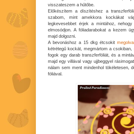
visszateszem a hűtőbe.
Előkészítem a díszítéshez a transzferfól
szabom, mint amekkora kockákat vág
legkevesebbet érjek a mintához, nehogy
elmosódjon. A fóliadarabokat a kezem üg
majd dolgozni.
A bevonáshoz a 15 dkg étcsokit
megolva
kétrétegű kockát, megmártom a csokiban, 
fogok egy darab transzferfóliát, és a mintá
majd egy villával vagy ujjbeggyel rásimog
nálam sem ment mindenhol tökéletesen, d
fóliával.