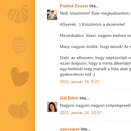
Praliné Zsuzsi
írta...
Nelli, köszönöm! Este megkukkantom m
4Gyerek, :) Köszönöm a dicséretet!
Mézeskalács, köszi, nagyon kedves v
Mary, nagyon örülök, hogy tetszik! Az 
Gabi, az elhiszem, hogy népszerűek vol
ezzel dolgozni, hogy a minta átkerülj
egy-kettőnél még maradt a fólia alatt 
gyakorolnom kell :)
2011. január 24. 9:27
Gál Edith
írta...
Nagyon-nagyon-nagyon szépségesek!!
2011. január 24. 10:07
egycsipet
írta...