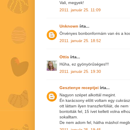
Vali, megyek!
2011. január 25. 11:09
Unknown
írta...
Örvényes bonbonformám van és a koc
2011. január 25. 18:52
Ottis
írta...
Hűha, ez gyönyörűséges!!!
2011. január 25. 19:30
Gesztenye receptjei
írta...
Nagyon szépet alkottál megint.
Én karácsony előtt voltam egy cukrász
ott láttam ilyen transzferfóliát, de ne
bontották fel, 15 ívet kellett volna elh
sokalltam.
De nem adom fel, hátha máshol megbo
2011. január 25. 19:45