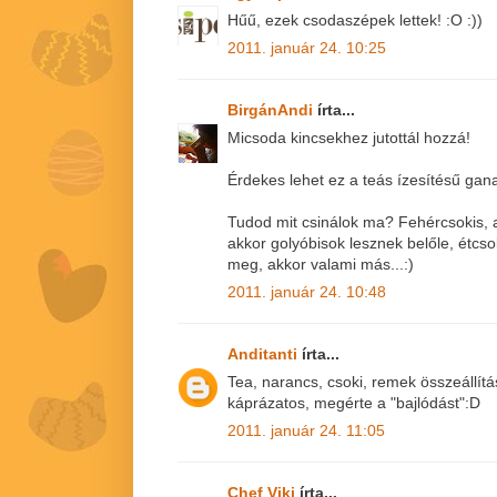
Hűű, ezek csodaszépek lettek! :O :))
2011. január 24. 10:25
BirgánAndi
írta...
Micsoda kincsekhez jutottál hozzá!
Érdekes lehet ez a teás ízesítésű gan
Tudod mit csinálok ma? Fehércsokis, as
akkor golyóbisok lesznek belőle, étcs
meg, akkor valami más...:)
2011. január 24. 10:48
Anditanti
írta...
Tea, narancs, csoki, remek összeállítá
káprázatos, megérte a "bajlódást":D
2011. január 24. 11:05
Chef Viki
írta...