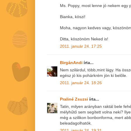
Ms. Poppy, most lenne jó nekem egy pi
Bianka, köszi!
Moha, nagyon kedves vagy, köszönöm 
Ditta, köszönöm Neked is!
2011. január 24. 17:25
BirgánAndi
írta...
Nem szilárdul, több,mint lágy. Ha ös
egész jó kis pohárkrém jön ki belőle.
2011. január 24. 18:26
Praliné Zsuzsi
írta...
Tatin, milyen arányban raktál bele feh
mélyhűtő sem segített volna neki? Ilye
még a szilikon bonbonforma, mert ab
beleadagolhatók.
2011. január 24. 19:31