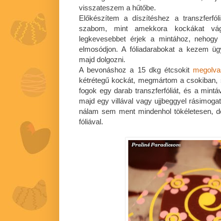
visszateszem a hűtőbe.
Előkészítem a díszítéshez a transzferfól
szabom, mint amekkora kockákat vág
legkevesebbet érjek a mintához, nehogy
elmosódjon. A fóliadarabokat a kezem üg
majd dolgozni.
A bevonáshoz a 15 dkg étcsokit
megolva
kétrétegű kockát, megmártom a csokiban, 
fogok egy darab transzferfóliát, és a mintá
majd egy villával vagy ujjbeggyel rásimog
nálam sem ment mindenhol tökéletesen, d
fóliával.