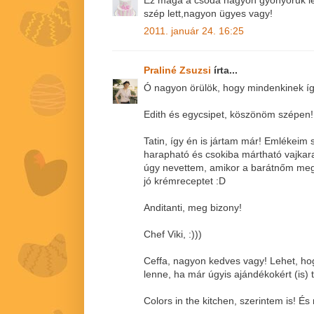
Ez maga a csoda nagyon gyönyörűk let
szép lett,nagyon ügyes vagy!
2011. január 24. 16:25
Praliné Zsuzsi
írta...
Ó nagyon örülök, hogy mindenkinek így 
Edith és egycsipet, köszönöm szépen!
Tatin, így én is jártam már! Emlékeim 
harapható és csokiba mártható vajkaram
úgy nevettem, amikor a barátnőm megk
jó krémreceptet :D
Anditanti, meg bizony!
Chef Viki, :)))
Ceffa, nagyon kedves vagy! Lehet, hogy
lenne, ha már úgyis ajándékokért (is) 
Colors in the kitchen, szerintem is! É