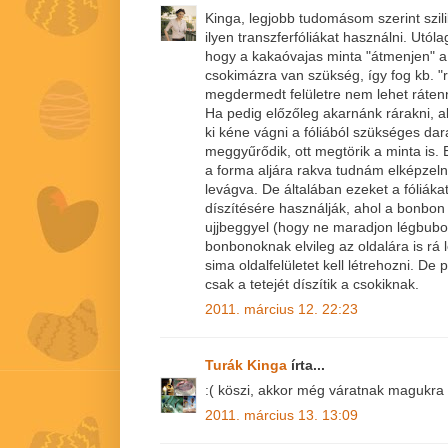
Kinga, legjobb tudomásom szerint szi
ilyen transzferfóliákat használni. Utól
hogy a kakaóvajas minta "átmenjen" a
csokimázra van szükség, így fog kb. "r
megdermedt felületre nem lehet rátenn
Ha pedig előzőleg akarnánk rárakni, 
ki kéne vágni a fóliából szükséges dar
meggyűrődik, ott megtörik a minta is. 
a forma aljára rakva tudnám elképzelni
levágva. De általában ezeket a fóliák
díszítésére használják, ahol a bonbon 
ujjbeggyel (hogy ne maradjon légbubo
bonbonoknak elvileg az oldalára is rá
sima oldalfelületet kell létrehozni. De 
csak a tetejét díszítik a csokiknak.
2011. március 12. 22:23
Turák Kinga
írta...
:( köszi, akkor még váratnak magukra a
2011. március 13. 13:09