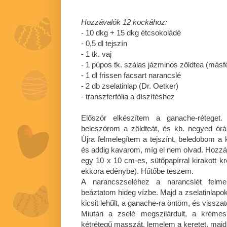
Hozzávalók 12 kockához:
- 10 dkg + 15 dkg étcsokoládé
-
0,5 dl
tejszín
- 1 tk. vaj
- 1 púpos tk. szálas jázminos zöldtea (másfél
-
1 dl
frissen facsart narancslé
- 2 db zselatinlap (Dr. Oetker)
- transzferfólia a díszítéshez
Először elkészítem a ganache-réteget.
beleszórom a zöldteát, és kb. negyed ór
Újra felmelegítem a tejszínt, beledobom a k
és addig kavarom, míg el nem olvad. Hozz
egy 10 x 10 cm-es, sütőpapírral kirakott
ekkora edénybe). Hűtőbe teszem.
A narancszseléhez a narancslét felmel
beáztatom hideg vízbe. Majd a zselatinlapo
kicsit lehűlt, a ganache-ra öntöm, és vissz
Miután a zselé megszilárdult, a kréme
kétrétegű masszát, lemelem a keretet, majd