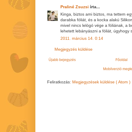
Praliné Zsuzsi
írta...
Kinga, biztos ami biztos, ma tettem e
darabka fóliát, és a kocka alakú Silik
mivel nincs lelógó vége a fóliának, a
lehetett lebányászni a fóliát, úgyhogy
2011. március 14. 0:14
Megjegyzés küldése
Újabb bejegyzés
Főoldal
Mobilverzió megt
Feliratkozás:
Megjegyzések küldése ( Atom )