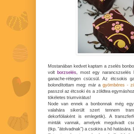
Mostanában kedvet kaptam a zselés bonbo
volt
borzselés
, most egy narancszselés k
ganache-rétegen csücsül. Az étcsokis ga
bolondítottam meg: már a
gyömbéres - zö
passzol az étcsoki és a zöldtea egymáshoz
tökéletes triumvirátus!
Node van ennek a bonbonnak még egy é
valahára sikerült szert tennem transz
dekorfóliaként is emlegetik). A transzferf
minták vannak, amelyek megolvadt csok
(tkp. "átolvadnak") a csokira a hő hatására.