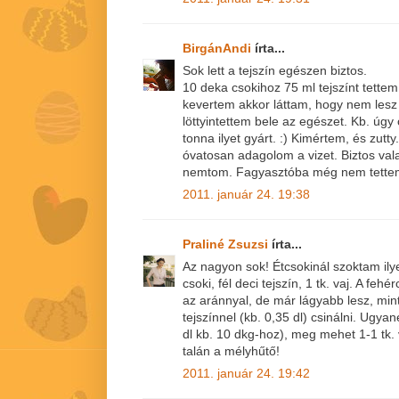
BirgánAndi
írta...
Sok lett a tejszín egészen biztos.
10 deka csokihoz 75 ml tejszínt tette
kevertem akkor láttam, hogy nem les
löttyintettem bele az egészet. Kb. úgy
tonna ilyet gyárt. :) Kimértem, és zut
óvatosan adagolom a vizet. Biztos vala
nemtom. Fagyasztóba még nem tettem
2011. január 24. 19:38
Praliné Zsuzsi
írta...
Az nagyon sok! Étcsokinál szoktam ily
csoki, fél deci tejszín, 1 tk. vaj. A f
az aránnyal, de már lágyabb lesz, min
tejszínnel (kb. 0,35 dl) csinálni. Ugyan
dl kb. 10 dkg-hoz), meg mehet 1-1 tk. 
talán a mélyhűtő!
2011. január 24. 19:42