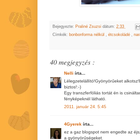
Bejegyezte:
Praliné Zsuzsi
dátum:
2:33
Címkék:
bonbonforma nélkül
,
étcsokoládé
,
na
40 megjegyzés :
Nelli
írta...
Lélegzetelállító!Gyönyörűeket alkotsz!
biztos!:-)
Egy transzferfóliás tortát én is csinál
fényképeknél látható.
2011. január 24. 5:45
4Gyerek
írta...
ez a gaz blogspot nem engedte az éj
a gyönyörűségeket.