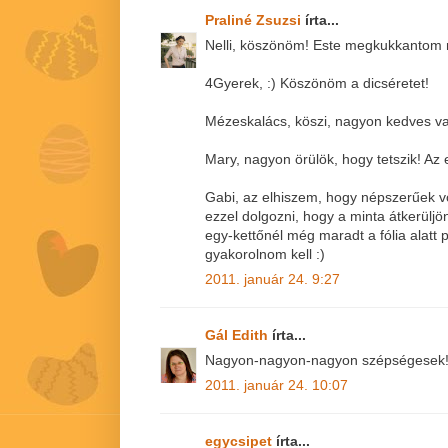
Praliné Zsuzsi
írta...
Nelli, köszönöm! Este megkukkantom m
4Gyerek, :) Köszönöm a dicséretet!
Mézeskalács, köszi, nagyon kedves v
Mary, nagyon örülök, hogy tetszik! Az 
Gabi, az elhiszem, hogy népszerűek vol
ezzel dolgozni, hogy a minta átkerülj
egy-kettőnél még maradt a fólia alatt 
gyakorolnom kell :)
2011. január 24. 9:27
Gál Edith
írta...
Nagyon-nagyon-nagyon szépségesek!!
2011. január 24. 10:07
egycsipet
írta...