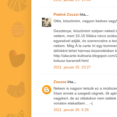
Praliné Zsuzsi
írta...
Ottis, köszönöm, nagyon kedves vagy
Gesztenye, köszönöm szépen neked is!
vettem, mert 10-15 fóliára nincs szü
egyesével adják, és szerencsére a tes
nekem. Még Á la carte írt egy komment
időnként lehet hármas kiszerelésben kap
http://alacarte-kulinaria.blogspot.co
kokusz-karamell.html
2011. január 25. 23:27
Zsuzsa
írta...
Nekem is nagyon tetszik ez a módszer
Írtam ennek a szegedi cégnek, ők aján
nagykert, de az oldalukon nem találok
vonalon elakadtam... :-(
2011. január 26. 0:26