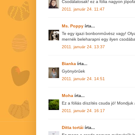
Csodálatosak! ez a fólia nagyon jópofa
2011. január 24. 11:47
Ms. Poppy
írta...
Te egy igazi bonbonművész vagy! Olya
mernék beleharapni egy ilyen csodába
2011. január 24. 13:37
Bianka
írta...
Gyönyörűek
2011. január 24. 14:51
Moha
írta...
Ez a fóliás díszítés csuda jó! Mondjuk
2011. január 24. 16:17
Ditta tortái
írta...