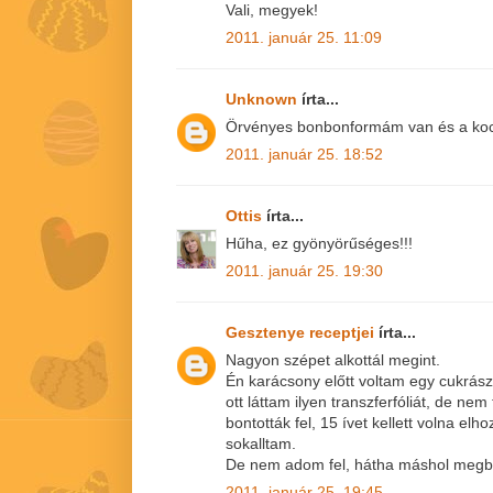
Vali, megyek!
2011. január 25. 11:09
Unknown
írta...
Örvényes bonbonformám van és a koc
2011. január 25. 18:52
Ottis
írta...
Hűha, ez gyönyörűséges!!!
2011. január 25. 19:30
Gesztenye receptjei
írta...
Nagyon szépet alkottál megint.
Én karácsony előtt voltam egy cukrász
ott láttam ilyen transzferfóliát, de ne
bontották fel, 15 ívet kellett volna elh
sokalltam.
De nem adom fel, hátha máshol megbo
2011. január 25. 19:45