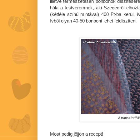
illetve természetesen bonbonok díszítésér
hála a testvéremnek, aki Szegedről elhoz
(kétféle színű mintával) 400 Ft-ba kerül, 
ívből olyan 40-50 bonbont lehet feldíszíteni.
A transzferfóli
Most pedig jöjjön a recept!