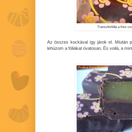
Transzferfólia a friss c
Az összes kockával így járok el. Miután p
lehúzom a fóliákat óvatosan. És voilá, a mint