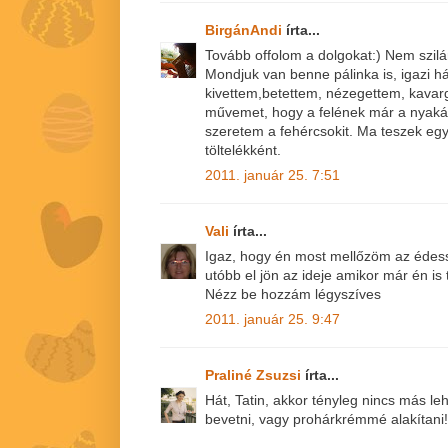
BirgánAndi
írta...
Tovább offolom a dolgokat:) Nem szil
Mondjuk van benne pálinka is, igazi h
kivettem,betettem, nézegettem, kavarg
művemet, hogy a felének már a nyaká
szeretem a fehércsokit. Ma teszek eg
töltelékként.
2011. január 25. 7:51
Vali
írta...
Igaz, hogy én most mellőzöm az édess
utóbb el jön az ideje amikor már én is 
Nézz be hozzám légyszíves
2011. január 25. 9:47
Praliné Zsuzsi
írta...
Hát, Tatin, akkor tényleg nincs más l
bevetni, vagy prohárkrémmé alakítani!