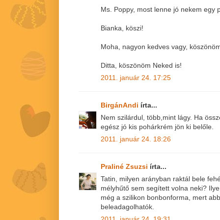
Ms. Poppy, most lenne jó nekem egy pi
Bianka, köszi!
Moha, nagyon kedves vagy, köszönöm 
Ditta, köszönöm Neked is!
2011. január 24. 17:25
BirgánAndi
írta...
Nem szilárdul, több,mint lágy. Ha ös
egész jó kis pohárkrém jön ki belőle.
2011. január 24. 18:26
Praliné Zsuzsi
írta...
Tatin, milyen arányban raktál bele feh
mélyhűtő sem segített volna neki? Ilye
még a szilikon bonbonforma, mert ab
beleadagolhatók.
2011. január 24. 19:31