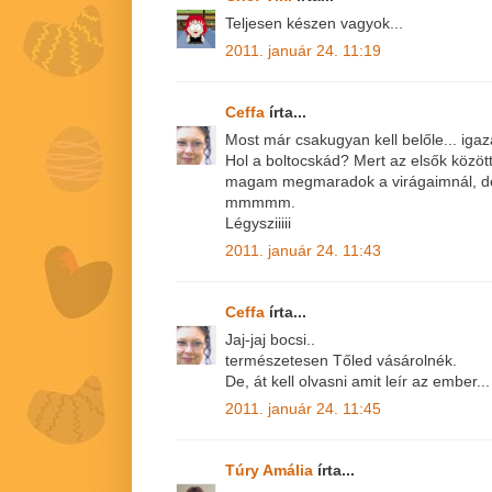
Teljesen készen vagyok...
2011. január 24. 11:19
Ceffa
írta...
Most már csakugyan kell belőle... igaza
Hol a boltocskád? Mert az elsők közöt
magam megmaradok a virágaimnál, de
mmmmm.
Légysziiiii
2011. január 24. 11:43
Ceffa
írta...
Jaj-jaj bocsi..
természetesen Tőled vásárolnék.
De, át kell olvasni amit leír az ember...
2011. január 24. 11:45
Túry Amália
írta...