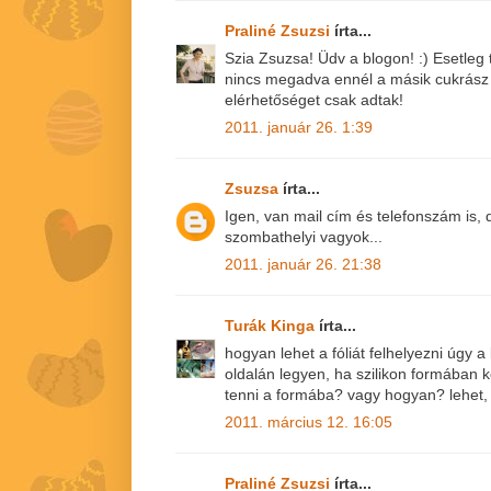
Praliné Zsuzsi
írta...
Szia Zsuzsa! Üdv a blogon! :) Esetleg
nincs megadva ennél a másik cukrász
elérhetőséget csak adtak!
2011. január 26. 1:39
Zsuzsa
írta...
Igen, van mail cím és telefonszám is,
szombathelyi vagyok...
2011. január 26. 21:38
Turák Kinga
írta...
hogyan lehet a fóliát felhelyezni úgy a 
oldalán legyen, ha szilikon formában ké
tenni a formába? vagy hogyan? lehet, 
2011. március 12. 16:05
Praliné Zsuzsi
írta...