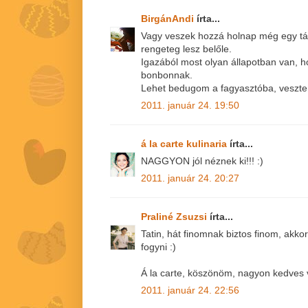
BirgánAndi
írta...
Vagy veszek hozzá holnap még egy tá
rengeteg lesz belőle.
Igazából most olyan állapotban van, h
bonbonnak.
Lehet bedugom a fagyasztóba, veszte
2011. január 24. 19:50
á la carte kulinaria
írta...
NAGGYON jól néznek ki!!! :)
2011. január 24. 20:27
Praliné Zsuzsi
írta...
Tatin, hát finomnak biztos finom, akkor
fogyni :)
Á la carte, köszönöm, nagyon kedves 
2011. január 24. 22:56