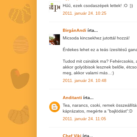
Hűű, ezek csodaszépek lettek! :O :))
2011. január 24. 10:25
BirgánAndi
írta...
Micsoda kincsekhez jutottál hozzá!
Érdekes lehet ez a teás ízesítésű gan
Tudod mit csinálok ma? Fehércsokis, as
akkor golyóbisok lesznek belőle, étcs
meg, akkor valami más...:)
2011. január 24. 10:48
Anditanti
írta...
Tea, narancs, csoki, remek összeállítá
káprázatos, megérte a "bajlódást":D
2011. január 24. 11:05
Chef Viki
írta...