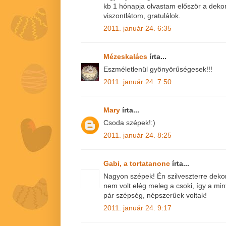
kb 1 hónapja olvastam először a dekorfó
viszontlátom, gratulálok.
2011. január 24. 6:35
Mézeskalács
írta...
Eszméletlenül gyönyörűségesek!!!
2011. január 24. 7:50
Mary
írta...
Csoda szépek!:)
2011. január 24. 8:25
Gabi, a tortatanonc
írta...
Nagyon szépek! Én szilveszterre deko
nem volt elég meleg a csoki, így a mint
pár szépség, népszerűek voltak!
2011. január 24. 9:17