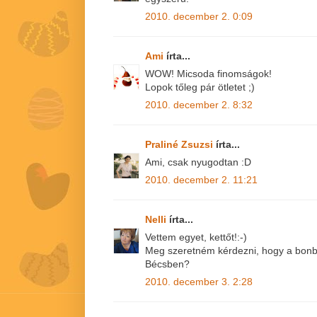
2010. december 2. 0:09
Ami
írta...
WOW! Micsoda finomságok!
Lopok tőleg pár ötletet ;)
2010. december 2. 8:32
Praliné Zsuzsi
írta...
Ami, csak nyugodtan :D
2010. december 2. 11:21
Nelli
írta...
Vettem egyet, kettőt!:-)
Meg szeretném kérdezni, hogy a bonbo
Bécsben?
2010. december 3. 2:28