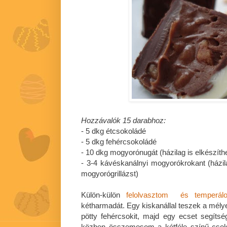
Hozzávalók 15 darabhoz:
- 5 dkg étcsokoládé
- 5 dkg fehércsokoládé
- 10 dkg mogyorónugát (házilag is elkészíthe
- 3-4 kávéskanálnyi mogyorókrokant (házilag
mogyorógrillázst)
Külön-külön
felolvasztom és temperál
kétharmadát. Egy kiskanállal teszek a mély
pötty fehércsokit, majd egy ecset segíts
közben összemosom a kétféle színű csoki