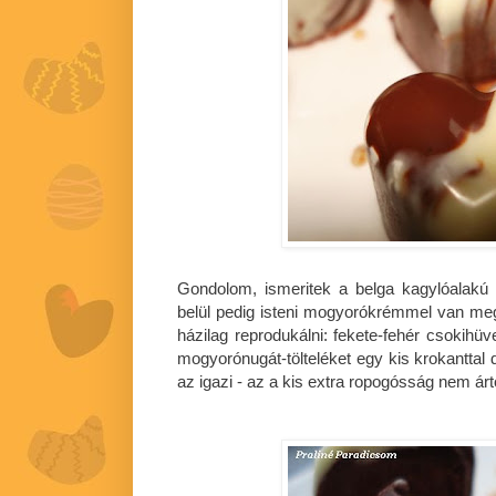
Gondolom, ismeritek a belga kagylóalakú c
belül pedig isteni mogyorókrémmel van meg
házilag reprodukálni: fekete-fehér csokihü
mogyorónugát-tölteléket egy kis krokanttal d
az igazi - az a kis extra ropogósság nem árto