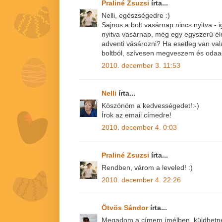
Praliné Zsuzsi
írta...
Nelli, egészségedre :)
Sajnos a bolt vasárnap nincs nyitva - 
nyitva vasárnap, még egy egyszerű él
adventi vásározni? Ha esetleg van val
boltból, szívesen megveszem és odaa
2010. december 3. 11:53
Nelli
írta...
Köszönöm a kedvességedet!:-)
Írok az email címedre!
2010. december 4. 0:03
Praliné Zsuzsi
írta...
Rendben, várom a leveled! :)
2010. december 4. 22:26
Ötvös Sándor
írta...
Megadom a címem ímélben, küldhetnél 