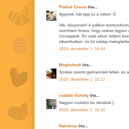
Praliné Zsuzsi
írta...
4gyerek, hát épp ez a célom :D
Viki, köszönöm! A szilikon bonbonfor
szerintem fontos, hogy száraz legyen 
vízcseppek. Én csak akkor vettem észr
elbambultam, és túl sokáig melegítette
2010. december 1. 14:54
BirgánAndi
írta...
Szokás szerint gyönyörűek lettek, és a 
2010. december 1. 15:12
családi tűzhely
írta...
Nagyon mutatós kis darabok:)
2010. december 1. 15:16
Raindrop
írta...