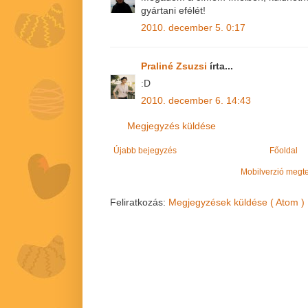
gyártani efélét!
2010. december 5. 0:17
Praliné Zsuzsi
írta...
:D
2010. december 6. 14:43
Megjegyzés küldése
Újabb bejegyzés
Főoldal
Mobilverzió megt
Feliratkozás:
Megjegyzések küldése ( Atom )