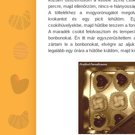
percre, majd ellenőrzöm, nincs-e hiányossá
A töltelékhez a mogyorónugátot mego
krokantot és egy picit lehűtöm. Eg
csokihüvelyekbe, majd hűtőbe teszem a form
A maradék csokit felolvasztom és temper
bonbonokat. Én itt már egyszerűsítettem 
zártam le a bonbonokat, elvégre az alju
legalább egy órára a hűtőbe küldöm, majd kif