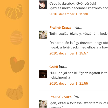
Csodás darabok! Gyönyörűek!
Igazi és méltó december köszöntő fin
2010. december 1. 15:30
Praliné Zsuzsi
írta...
Tatin, családi tűzhely, köszönöm, ked
Raindrop, én is úgy éreztem, hogy eb
nugát, a fehércsoki meg elhozta a hava
2010. december 1. 15:57
Csirli
írta...
Huuu de jol nez ki! Egesz izgatott let
nekiallnom! :)
2010. december 1. 21:55
Praliné Zsuzsi
írta...
Igen, ezzel a foltossal szerintem is jót l
egyszerű!