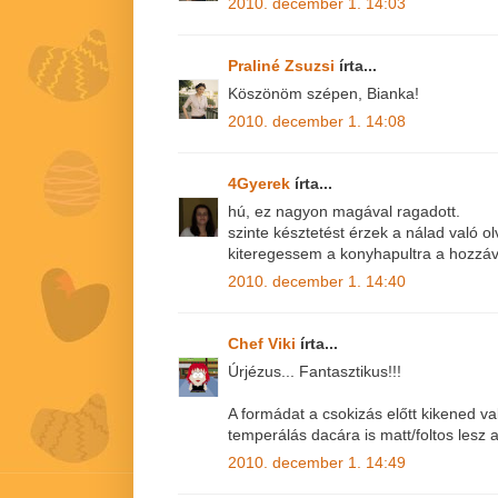
2010. december 1. 14:03
Praliné Zsuzsi
írta...
Köszönöm szépen, Bianka!
2010. december 1. 14:08
4Gyerek
írta...
hú, ez nagyon magával ragadott.
szinte késztetést érzek a nálad való o
kiteregessem a konyhapultra a hozzáv
2010. december 1. 14:40
Chef Viki
írta...
Úrjézus... Fantasztikus!!!
A formádat a csokizás előtt kikened 
temperálás dacára is matt/foltos lesz 
2010. december 1. 14:49