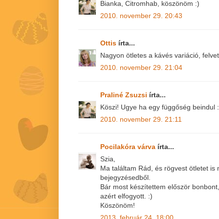
Bianka, Citromhab, köszönöm :)
2010. november 29. 20:43
Ottis
írta...
Nagyon ötletes a kávés variáció, felvet
2010. november 29. 21:04
Praliné Zsuzsi
írta...
Köszi! Ugye ha egy függőség beindul 
2010. november 29. 21:11
Pocilakóra várva
írta...
Szia,
Ma találtam Rád, és rögvest ötletet is
bejegyzésedből.
Bár most készítettem először bonbont,
azért elfogyott. :)
Köszönöm!
2013. február 24. 18:00