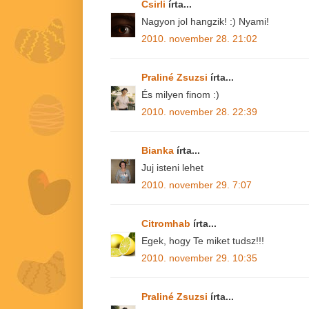
Csirli
írta...
Nagyon jol hangzik! :) Nyami!
2010. november 28. 21:02
Praliné Zsuzsi
írta...
És milyen finom :)
2010. november 28. 22:39
Bianka
írta...
Juj isteni lehet
2010. november 29. 7:07
Citromhab
írta...
Egek, hogy Te miket tudsz!!!
2010. november 29. 10:35
Praliné Zsuzsi
írta...