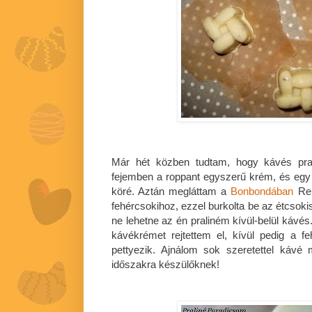
Már hét közben tudtam, hogy kávés prali
fejemben a roppant egyszerű krém, és egy
köré. Aztán megláttam a
Bonbondában
Reb
fehércsokihoz, ezzel burkolta be az étcsokis 
ne lehetne az én praliném kívül-belül kávé
kávékrémet rejtettem el, kívül pedig a 
pettyezik. Ajnálom sok szeretettel kávé 
időszakra készülőknek!