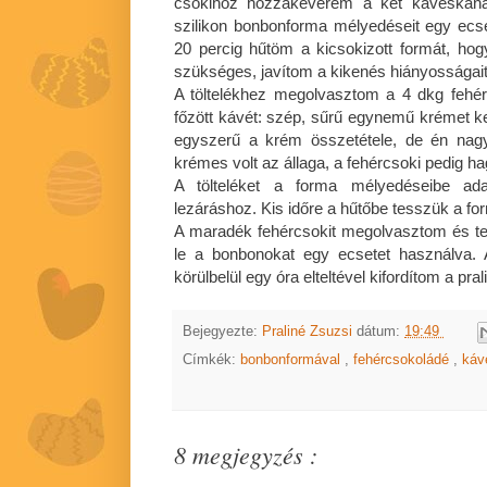
csokihoz hozzákeverem a két kávéskaná
szilikon bonbonforma mélyedéseit egy ecse
20 percig hűtöm a kicsokizott formát, hog
szükséges, javítom a kikenés hiányosságait
A töltelékhez megolvasztom a 4 dkg fehé
főzött kávét: szép, sűrű egynemű krémet ke
egyszerű a krém összetétele, de én nag
krémes volt az állaga, a fehércsoki pedig h
A tölteléket a forma mélyedéseibe ada
lezáráshoz. Kis időre a hűtőbe tesszük a form
A maradék fehércsokit megolvasztom és t
le a bonbonokat egy ecsetet használva. 
körülbelül egy óra elteltével kifordítom a pra
Bejegyezte:
Praliné Zsuzsi
dátum:
19:49
Címkék:
bonbonformával
,
fehércsokoládé
,
káv
8 megjegyzés :