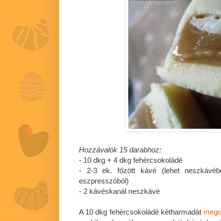
Hozzávalók 15 darabhoz:
- 10 dkg + 4 dkg fehércsokoládé
- 2-3 ek. főzött kávé (lehet neszkávéb
eszpresszóból)
- 2 kávéskanál neszkávé
A 10 dkg fehércsokoládé kétharmadát
mego