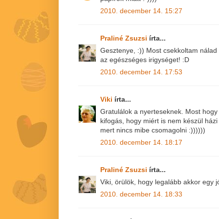
2010. december 14. 15:27
Praliné Zsuzsi
írta...
Gesztenye, :)) Most csekkoltam nálad 
az egészséges irigységet! :D
2010. december 14. 17:53
Viki
írta...
Gratulálok a nyerteseknek. Most hogy 
kifogás, hogy miért is nem készül házi 
mert nincs mibe csomagolni :))))))
2010. december 14. 18:17
Praliné Zsuzsi
írta...
Viki, örülök, hogy legalább akkor egy 
2010. december 14. 18:33