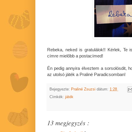
Rebeka, neked is gratulálok!! Kérlek, Te 
címre mielőbb a postacímed!
Én pedig annyira élveztem a sorsolósdit, h
az utolsó játék a Praliné Paradicsomban!
Bejegyezte:
Praliné Zsuzsi
dátum:
1:28
Címkék:
játék
13 megjegyzés :