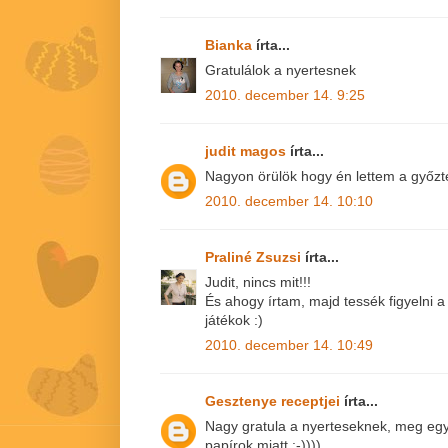
Bianka
írta...
Gratulálok a nyertesnek
2010. december 14. 9:25
judit magos
írta...
Nagyon örülök hogy én lettem a győzt
2010. december 14. 10:10
Praliné Zsuzsi
írta...
Judit, nincs mit!!!
És ahogy írtam, majd tessék figyelni a
játékok :)
2010. december 14. 10:49
Gesztenye receptjei
írta...
Nagy gratula a nyerteseknek, meg egy
papírok miatt :-))))