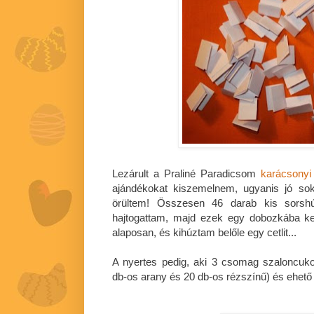
Lezárult a Praliné Paradicsom
karácsonyi
ajándékokat kiszemelnem, ugyanis jó sok
örültem! Összesen 46 darab kis sorshúz
hajtogattam, majd ezek egy dobozkába ke
alaposan, és kihúztam belőle egy cetlit...
A nyertes pedig, aki 3 csomag szaloncuko
db-os arany és 20 db-os rézszínű) és ehető 