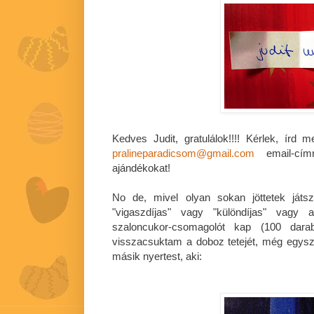
Kedves Judit, gratulálok!!!! Kérlek, írd
pralineparadicsom@gmail.com
email-cím
ajándékokat!
No de, mivel olyan sokan jöttetek játs
"vigaszdíjas" vagy "különdíjas" vagy
szaloncukor-csomagolót kap (100 dara
visszacsuktam a doboz tetejét, még egys
másik nyertest, aki: