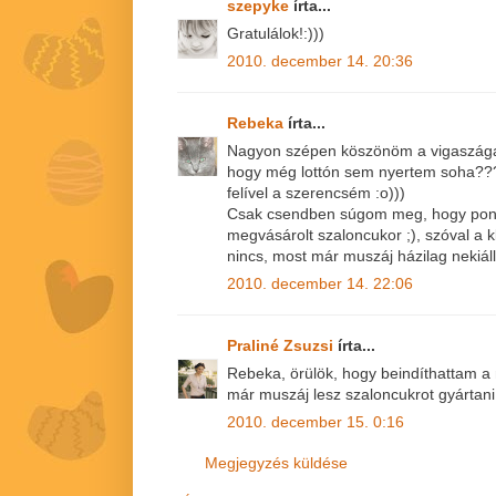
szepyke
írta...
Gratulálok!:)))
2010. december 14. 20:36
Rebeka
írta...
Nagyon szépen köszönöm a vigaszágas
hogy még lottón sem nyertem soha??
felível a szerencsém :o)))
Csak csendben súgom meg, hogy pont 
megvásárolt szaloncukor ;), szóval 
nincs, most már muszáj házilag nekiál
2010. december 14. 22:06
Praliné Zsuzsi
írta...
Rebeka, örülök, hogy beindíthattam a 
már muszáj lesz szaloncukrot gyártani!
2010. december 15. 0:16
Megjegyzés küldése