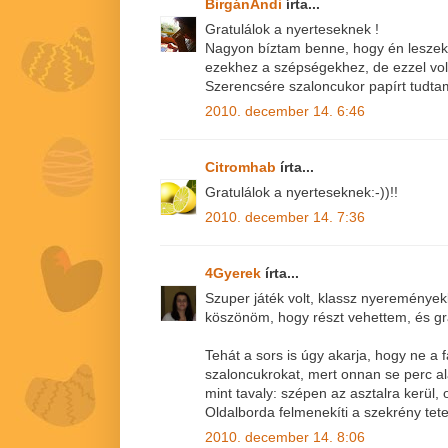
BirgánAndi
írta...
Gratulálok a nyerteseknek !
Nagyon bíztam benne, hogy én leszek 
ezekhez a szépségekhez, de ezzel volt
Szerencsére szaloncukor papírt tudta
2010. december 14. 6:46
Citromhab
írta...
Gratulálok a nyerteseknek:-))!!
2010. december 14. 7:36
4Gyerek
írta...
Szuper játék volt, klassz nyeremények
köszönöm, hogy részt vehettem, és gr
Tehát a sors is úgy akarja, hogy ne a 
szaloncukrokat, mert onnan se perc al
mint tavaly: szépen az asztalra kerül,
Oldalborda felmenekíti a szekrény tete
2010. december 14. 8:06