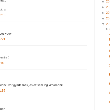
rta...
►
20
►
20
!:-))
►
20
0:18
►
20
▼
20
▼
ves vagy!
0:21
esés :)
:46
zaloncukor gyártásnak, és ez sem fog kimaradni!
1:15
épen!