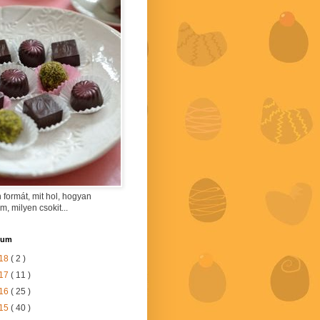
 formát, mit hol, hogyan
am, milyen csokit...
vum
18
( 2 )
17
( 11 )
16
( 25 )
15
( 40 )