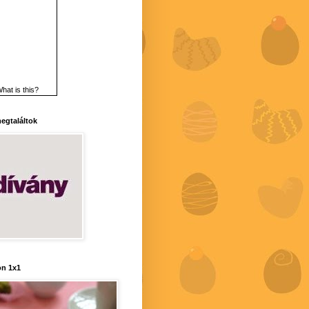
hat is this?
 megtaláltok
n 1x1