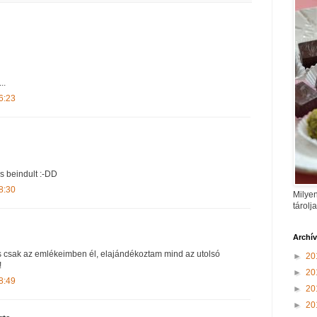
..
6:23
s beindult :-DD
8:30
Milyen
tárolj
Archí
 csak az emlékeimben él, elajándékoztam mind az utolsó
►
20
!
►
20
8:49
►
20
►
20