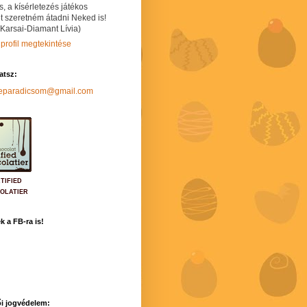
s, a kísérletezés játékos
t szeretném átadni Neked is!
 Karsai-Diamant Lívia)
 profil megtekintése
hatsz:
neparadicsom@gmail.com
TIFIED
OLATIER
k a FB-ra is!
i jogvédelem: