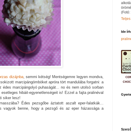
alkotá
örömé
(Fotó:
Teljes
Ide ír
prali
orzas dizájnba
, semmi kétség! Mentségemre legyen mondva,
CER
sokizott marcipángömböket apróra tört mandulába forgatni: a
CHOC
az édes marcipángolyó puhaságát... no és nem utolsó sorban
esetleges hibáit-egyenetlenségeit is! Ezzel a fajta pralinéval
Gyerte
i siker lesz!
masszába? Édes pezsgőbe áztatott aszalt eper-falatkák...
tos vagyok benne, hogy a pezsgő és az eper házassága a
Szerző