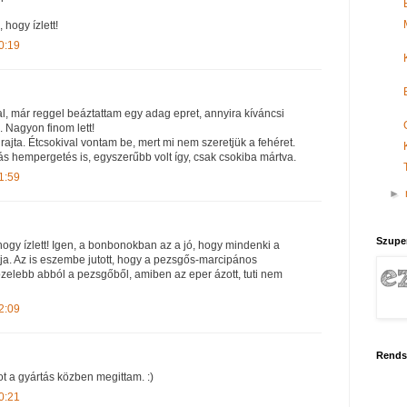
 hogy ízlett!
0:19
 már reggel beáztattam egy adag epret, annyira kíváncsi
 Nagyon finom lett!
 rajta. Étcsokival vontam be, mert mi nem szeretjük a fehéret.
s hempergetés is, egyszerűbb volt így, csak csokiba mártva.
1:59
►
Szupe
, hogy ízlett! Igen, a bonbonokban az a jó, hogy mindenki a
atja. Az is eszembe jutott, hogy a pezsgős-marcipános
zelebb abból a pezsgőből, amiben az eper ázott, tuti nem
2:09
Rends
t a gyártás közben megittam. :)
0:21