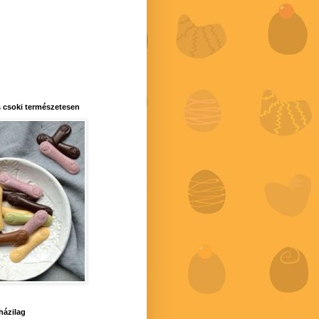
 csoki természetesen
 házilag