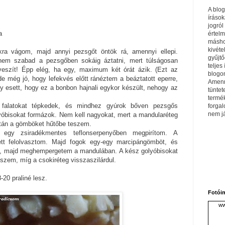
A blo
írások
jogról
a
értel
máshol
kivéte
okra vágom, majd annyi pezsgőt öntök rá, amennyi ellepi.
gyűjtő
 nem szabad a pezsgőben sokáig áztatni, mert túlságosan
teljes 
 veszít! Épp elég, ha egy, maximum két órát ázik. (Ezt az
blogom
 még jó, hogy lefekvés előtt ránéztem a beáztatott eperre,
Amenn
gy esett, hogy ez a bonbon hajnali egykor készült, nehogy az
tüntet
termé
 falatokat tépkedek, és mindhez gyúrok bőven pezsgős
forga
nem j
yóbisokat formázok. Nem kell nagyokat, mert a mandularéteg
tán a gömböket hűtőbe teszem.
 egy zsiradékmentes teflonserpenyőben megpirítom. A
lett felolvasztom. Majd fogok egy-egy marcipángömböt, és
, majd meghempergetem a mandulában. A kész golyóbisokat
eszem, míg a csokiréteg visszaszilárdul.
20 praliné lesz.
Fotói
ww