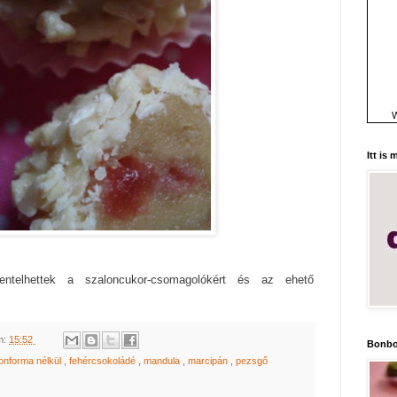
W
Itt is
ntelhettek a szaloncukor-csomagolókért és az ehető
m:
15:52
Bonbo
onforma nélkül
,
fehércsokoládé
,
mandula
,
marcipán
,
pezsgő