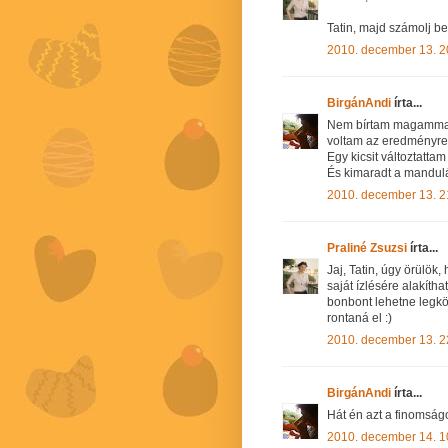
Tatin, majd számolj be,
2010. december 13. 2
BirgánAndi
írta...
Nem bírtam magammal,
voltam az eredményre.
Egy kicsit változtattam
És kimaradt a mandulá
2010. december 13. 2
Praliné Zsuzsi
írta...
Jaj, Tatin, úgy örülök
saját ízlésére alakíth
bonbont lehetne legkö
rontaná el :)
2010. december 13. 2
BirgánAndi
írta...
Hát én azt a finomságo
2010. december 14. 1