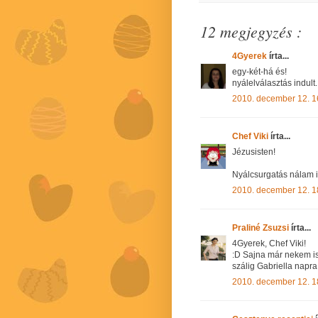
12 megjegyzés :
4Gyerek
írta...
egy-két-há és!
nyálelválasztás indult..
2010. december 12. 1
Chef Viki
írta...
Jézusisten!
Nyálcsurgatás nálam i
2010. december 12. 1
Praliné Zsuzsi
írta...
4Gyerek, Chef Viki!
:D Sajna már nekem is
szálig Gabriella napra
2010. december 12. 1