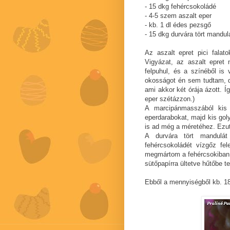
- 15 dkg fehércsokoládé
- 4-5 szem aszalt eper
- kb. 1 dl édes pezsgő
- 15 dkg durvára tört mandul
Az aszalt epret pici falat
Vigyázat, az aszalt epret
felpuhul, és a színéből is
okosságot én sem tudtam, de
ami akkor két órája ázott. Í
eper szétázzon.)
A marcipánmasszából kis
eperdarabokat, majd kis gol
is ad még a méretéhez. Ezu
A durvára tört mandulát
fehércsokoládét vízgőz fe
megmártom a fehércsokiban
sütőpapírra ültetve hűtőbe t
Ebből a mennyiségből kb. 18-