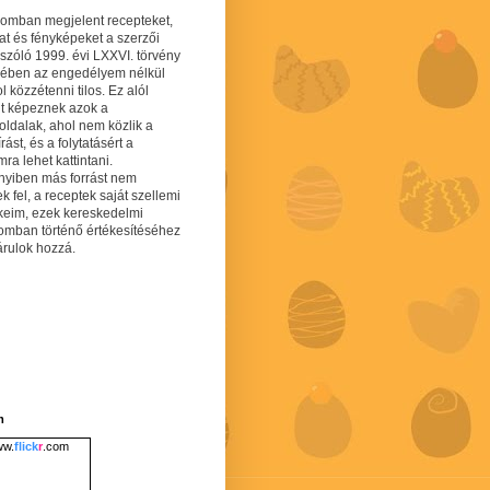
gomban megjelent recepteket,
at és fényképeket a szerzői
 szóló 1999. évi LXXVI. törvény
mében az engedélyem nélkül
 közzétenni tilos. Ez alól
lt képeznek azok a
oldalak, ahol nem közlik a
írást, és a folytatásért a
ra lehet kattintani.
yiben más forrást nem
ek fel, a receptek saját szellemi
keim, ezek kereskedelmi
lomban történő értékesítéséhez
árulok hozzá.
m
w.
flick
r
.com