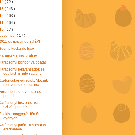
14
( 72 )
13
( 143 )
12
( 163 )
11
( 164 )
10
( 27 )
december
( 17 )
2011-es naptár és BUÉK!
Bounty-kocka de luxe
Narancskrémes praliné
Karácsonyi bonbonválogatás
Karácsonyi jókívánságok és
egy last minute szalonc...
Szaloncukorvariációk: Mozart,
mogyorós, diós és ma...
Forralt boros - gyömbéres
praliné
Karácsonyi fűszeres aszalt
szilvás praliné
Csokis - mogyorós tömör
gyönyör
Karácsonyi játék - a sorsolás
eredménye