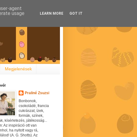
 user-agent
nerate usage
LEARN MORE
GOT IT
Megjelenések
ról
Praliné Zsuzsi
Bonbonok,
csokoládé, francia
cukrászat, ízek,
formák, színek,
ák, kísérletezés, játékosság...
: Az inspiráció ott van
hol, ha nyitott vagy rá,
álod! (A. G. Shotts). Az