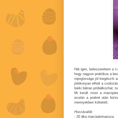
Hát igen, beleszerettem a
b
hogy nagyon praktikus a bec
ropogóssága jól kiegészíti 
jótékonyan elfedi a csokizás 
bárki bátran próbálkozhat, tut
Mi került most a marcipán
ezután a praliné után biz
mennyekben köttetett.
Hozzávalók:
- 20 dkg marcipánmassza