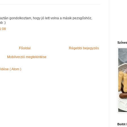
k aztán gondolkoztam, hogy jó lett volna a másik pezsgőshöz,
b :)
1:08
Színes
Főoldal
Régebbi bejegyzés
Mobilverzió megtekintése
dése ( Atom )
Boltit