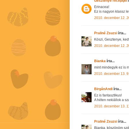
Gesztenye receptjei
í
Erinacea!
Ez is nagyon klassz lett
2010. december 12. 2
Praliné Zsuzsi
írta...
Köszi, Gesztenye, ked
2010. december 12. 2
Bianka
írta...
mint mindegyik ez is m
2010. december 13. 9
BirgánAndi
írta...
Ez is fantasztikus!
A héten nekiállok a s
2010. december 13. 1
Praliné Zsuzsi
írta...
Bianka, köszönöm sz