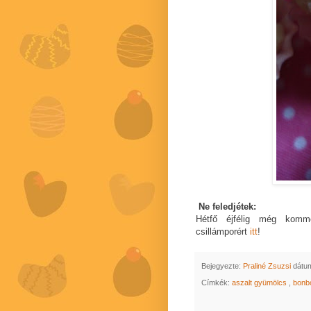
Ne feledjétek:
Hétfő éjfélig még komme
csillámporért
itt
!
Bejegyezte:
Praliné Zsuzsi
dátu
Címkék:
aszalt gyümölcs
,
bonb