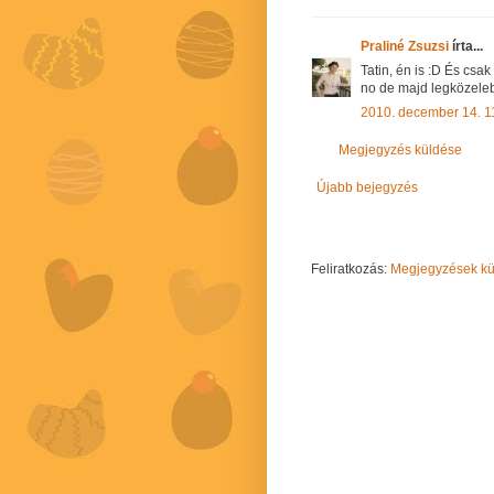
Praliné Zsuzsi
írta...
Tatin, én is :D És csa
no de majd legközeleb
2010. december 14. 1
Megjegyzés küldése
Újabb bejegyzés
Feliratkozás:
Megjegyzések kül