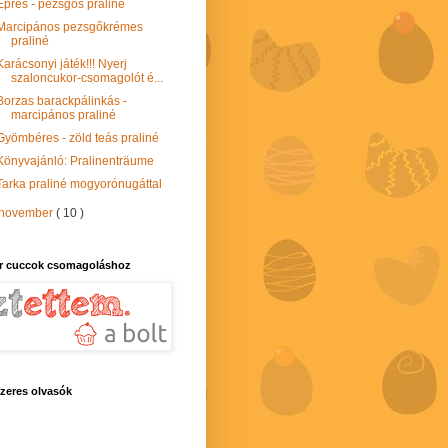
Epres - pezsgős praliné
Marcipános pezsgőkrémes
praliné
Karácsonyi játék!!! Nyerj
szaloncukor-csomagolót é...
Borzas barackpálinkás -
marcipános praliné
Gyömbéres - zöld teás praliné
Könyvajánló: Pralinenträume
Tarka praliné mogyorónugáttal
november
( 10 )
r cuccok csomagoláshoz
zeres olvasók