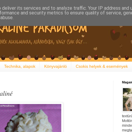
deliver its services and to analyze traffic. Your IP address and
formance and security metrics to ensure quality of service, ge
 abuse.
Technika, alapok
Könyvajánló
Csokis helyek & események
Magam
aliné
textúr
Mottóm
minden
megtal