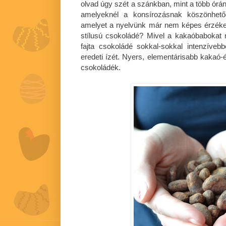
olvad úgy szét a szánkban, mint a több órán
amelyeknél a konsírozásnak köszönhető
amelyet a nyelvünk már nem képes érzékel
stílusú csokoládé? Mivel a kakaóbabokat mi
fajta csokoládé sokkal-sokkal intenzíve
eredeti ízét. Nyers, elementárisabb kakaó-é
csokoládék.