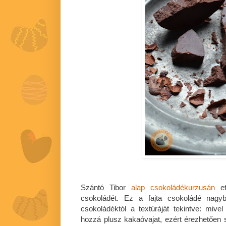
Szántó Tibor
alap csokoládékurzusán
et
csokoládét. Ez a fajta csokoládé nagyb
csokoládéktól a textúráját tekintve: mi
hozzá plusz kakaóvajat, ezért érezhetően