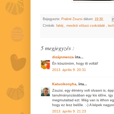
Bejegyezte:
Praliné Zsuzsi
dátum:
19:30
Címkék:
fahéj
,
mexikói stílusú csokoládé
,
tec
5 megjegyzés :
dizájnmenza
írta...
Én köszönöm, hogy itt voltál!
2013. április 9. 20:31
Katucikonyha,
írta...
Zsuzsi, egy élmény volt olvasni is, é
tanulmányozásában egy kis időre, így
megmutattad ezt. Még van is itthon eg
hogy ez lesz belőle. :-) A képek nagyo
2013. április 9. 21:23