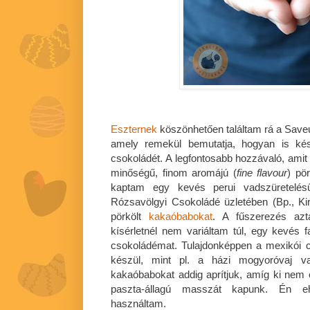
Eszternek
köszönhetően találtam rá a Save
amely remekül bemutatja, hogyan is kész
csokoládét. A legfontosabb hozzávaló, amit
minőségű, finom aromájú (
fine flavour
) pö
kaptam egy kevés perui vadszüretelés
Rózsavölgyi Csokoládé üzletében (Bp., Kirá
pörkölt
kakaóbabokat
. A fűszerezés azt
kísérletnél nem variáltam túl, egy kevés f
csokoládémat. Tulajdonképpen a mexikói 
készül, mint pl. a házi mogyoróvaj va
kakaóbabokat addig aprítjuk, amíg ki nem e
paszta-állagú masszát kapunk. Én e
használtam.