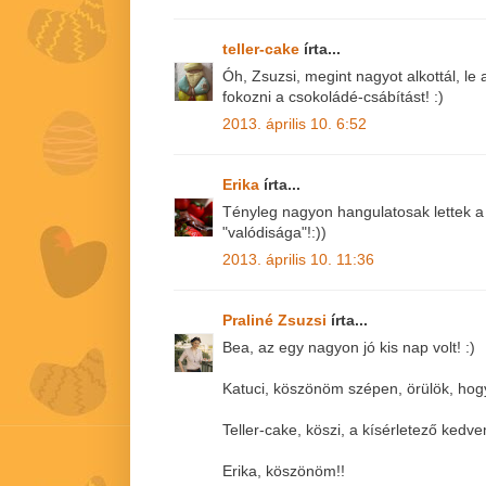
teller-cake
írta...
Óh, Zsuzsi, megint nagyot alkottál, l
fokozni a csokoládé-csábítást! :)
2013. április 10. 6:52
Erika
írta...
Tényleg nagyon hangulatosak lettek a 
"valódisága"!:))
2013. április 10. 11:36
Praliné Zsuzsi
írta...
Bea, az egy nagyon jó kis nap volt! :)
Katuci, köszönöm szépen, örülök, hogy 
Teller-cake, köszi, a kísérletező kedve
Erika, köszönöm!!