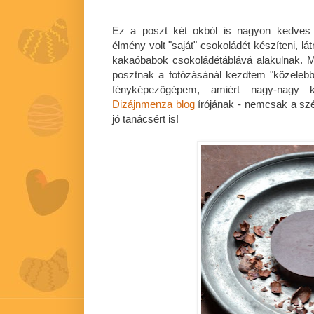
Ez a poszt két okból is nagyon kedves 
élmény volt "saját" csokoládét készíteni, lá
kakaóbabok csokoládétáblává alakulnak. 
posztnak a fotózásánál kezdtem "közelebb
fényképezőgépem, amiért nagy-nagy k
Dizájnmenza blog
írójának - nemcsak a szé
jó tanácsért is!