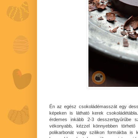
Én az egész csokoládémasszát egy dessze
képeken is látható kerek csokoládétábl
érdemes inkább 2-3 desszertgyűrűbe s
vékonyabb, kézzel könnyebben törhető 
polikarbonát vagy szilikon formákba is 