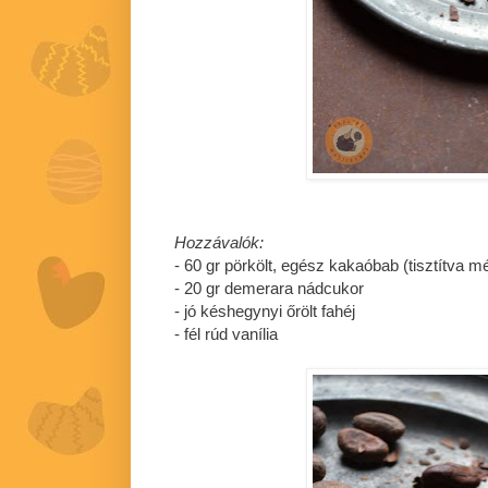
Hozzávalók:
- 60 gr pörkölt, egész kakaóbab (tisztítva m
- 20 gr demerara nádcukor
- jó késhegynyi őrölt fahéj
- fél rúd vanília