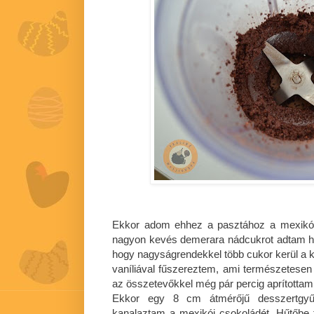
Ekkor adom ehhez a pasztához a mexikói 
nagyon kevés demerara nádcukrot adtam h
hogy nagyságrendekkel több cukor kerül a ka
vaníliával fűszereztem, ami természetesen 
az összetevőkkel még pár percig aprította
Ekkor egy 8 cm átmérőjű desszertgyűr
kanalaztam a mexikói csokoládét. Hűtőbe t