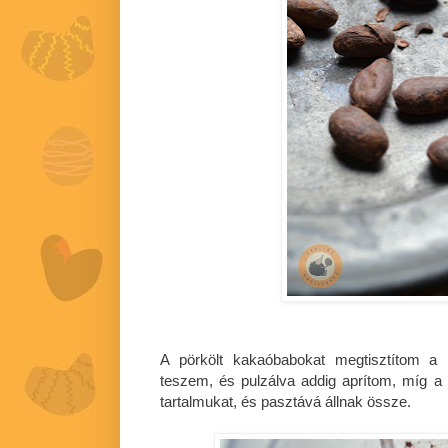
A pörkölt kakaóbabokat megtisztítom a p
teszem, és pulzálva addig aprítom, míg a
tartalmukat, és pasztává állnak össze.