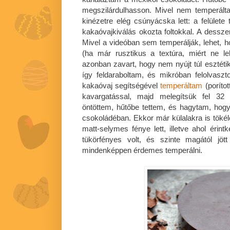
megszilárdulhasson. Mivel nem temperált
kinézetre elég csúnyácska lett: a felülete 
kakaóvajkiválás okozta foltokkal. A desszert
Mivel a videóban sem temperálják, lehet,
(ha már rusztikus a textúra, miért ne l
azonban zavart, hogy nem nyújt túl esztéti
így feldaraboltam, és mikróban felolvasz
kakaóvaj segítségével
temperáltam
(porítot
kavargatással, majd melegítsük fel 32 
öntöttem, hűtőbe tettem, és hagytam, hogy
csokoládéban. Ekkor már külalakra is tökél
matt-selymes fénye lett, illetve ahol érintk
tükörfényes volt, és szinte magától jöt
mindenképpen érdemes temperálni.