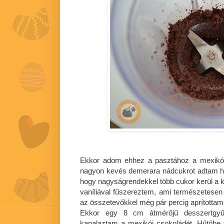
Ekkor adom ehhez a pasztához a mexikói 
nagyon kevés demerara nádcukrot adtam h
hogy nagyságrendekkel több cukor kerül a ka
vaníliával fűszereztem, ami természetesen 
az összetevőkkel még pár percig aprította
Ekkor egy 8 cm átmérőjű desszertgyűr
kanalaztam a mexikói csokoládét. Hűtőbe t