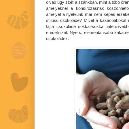
olvad úgy szét a szánkban, mint a több órán
amelyeknél a konsírozásnak köszönhető
amelyet a nyelvünk már nem képes érzékel
stílusú csokoládé? Mivel a kakaóbabokat mi
fajta csokoládé sokkal-sokkal intenzíve
eredeti ízét. Nyers, elementárisabb kakaó-é
csokoládék.