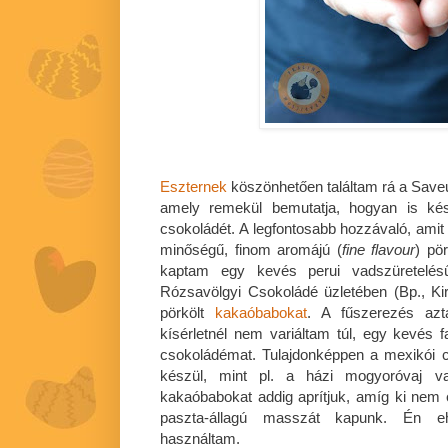
Eszternek
köszönhetően találtam rá a Save
amely remekül bemutatja, hogyan is kész
csokoládét. A legfontosabb hozzávaló, amit
minőségű, finom aromájú (
fine flavour
) pö
kaptam egy kevés perui vadszüretelés
Rózsavölgyi Csokoládé üzletében (Bp., Kirá
pörkölt
kakaóbabokat
. A fűszerezés azt
kísérletnél nem variáltam túl, egy kevés f
csokoládémat. Tulajdonképpen a mexikói 
készül, mint pl. a házi mogyoróvaj va
kakaóbabokat addig aprítjuk, amíg ki nem e
paszta-állagú masszát kapunk. Én e
használtam.