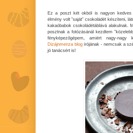
Ez a poszt két okból is nagyon kedves 
élmény volt "saját" csokoládét készíteni, lá
kakaóbabok csokoládétáblává alakulnak. 
posztnak a fotózásánál kezdtem "közelebb
fényképezőgépem, amiért nagy-nagy k
Dizájnmenza blog
írójának - nemcsak a szé
jó tanácsért is!