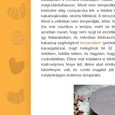
megszilárdulhasson. Mivel nem temperált
kinézetre elég csúnyácska lett: a felülete 
kakaóvajkiválás okozta foltokkal. A desszert
Mivel a videóban sem temperálják, lehet,
(ha már rusztikus a textúra, miért ne l
azonban zavart, hogy nem nyújt túl esztéti
így feldaraboltam, és mikróban felolvasz
kakaóvaj segítségével
temperáltam
(porítot
kavargatással, majd melegítsük fel 32 
öntöttem, hűtőbe tettem, és hagytam, hogy
csokoládéban. Ekkor már külalakra is tökél
matt-selymes fénye lett, illetve ahol érintk
tükörfényes volt, és szinte magától jöt
mindenképpen érdemes temperálni.