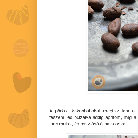
A pörkölt kakaóbabokat megtisztítom a p
teszem, és pulzálva addig aprítom, míg a
tartalmukat, és pasztává állnak össze.