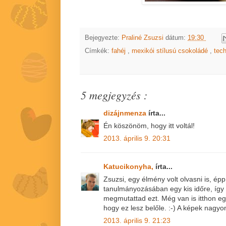
Bejegyezte:
Praliné Zsuzsi
dátum:
19:30
Címkék:
fahéj
,
mexikói stílusú csokoládé
,
tec
5 megjegyzés :
dizájnmenza
írta...
Én köszönöm, hogy itt voltál!
2013. április 9. 20:31
Katucikonyha,
írta...
Zsuzsi, egy élmény volt olvasni is, é
tanulmányozásában egy kis időre, így
megmutattad ezt. Még van is itthon eg
hogy ez lesz belőle. :-) A képek nagyo
2013. április 9. 21:23