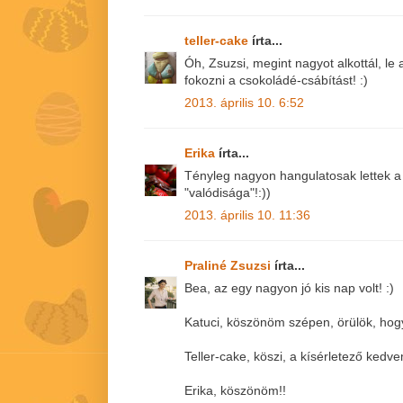
teller-cake
írta...
Óh, Zsuzsi, megint nagyot alkottál, l
fokozni a csokoládé-csábítást! :)
2013. április 10. 6:52
Erika
írta...
Tényleg nagyon hangulatosak lettek a 
"valódisága"!:))
2013. április 10. 11:36
Praliné Zsuzsi
írta...
Bea, az egy nagyon jó kis nap volt! :)
Katuci, köszönöm szépen, örülök, hogy 
Teller-cake, köszi, a kísérletező kedve
Erika, köszönöm!!