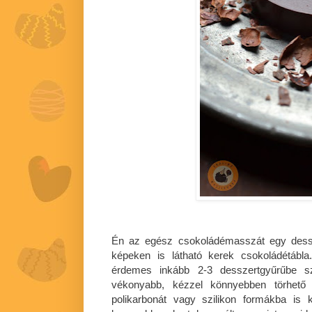
Én az egész csokoládémasszát egy dessze
képeken is látható kerek csokoládétábl
érdemes inkább 2-3 desszertgyűrűbe s
vékonyabb, kézzel könnyebben törhető 
polikarbonát vagy szilikon formákba is 