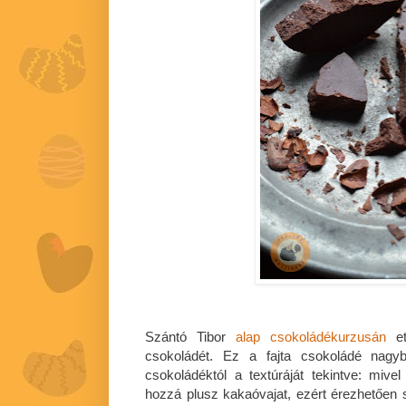
Szántó Tibor
alap csokoládékurzusán
et
csokoládét. Ez a fajta csokoládé nagyb
csokoládéktól a textúráját tekintve: mi
hozzá plusz kakaóvajat, ezért érezhetően