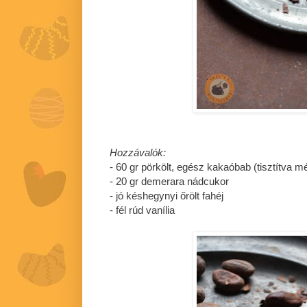
Hozzávalók:
- 60 gr pörkölt, egész kakaóbab (tisztítva m
- 20 gr demerara nádcukor
- jó késhegynyi őrölt fahéj
- fél rúd vanília