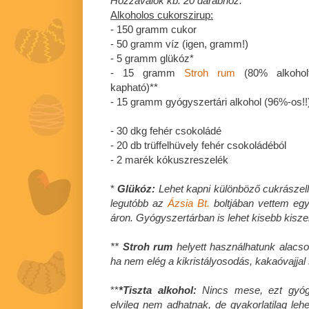
Hozzávalók kb. 20 darabhoz:
Alkoholos cukorszirup:
-
150 gramm cukor
- 50 gramm víz (igen, gramm!)
- 5 gramm glükóz*
- 15 gramm
Stroh rum
(80% alkoholt
kapható)**
- 15 gramm gyógyszertári alkohol (96%-os!!
- 30 dkg fehér csokoládé
- 20 db trüffelhüvely fehér csokoládéból
- 2 marék kókuszreszelék
*
Glükóz:
Lehet kapni különböző cukrászell
legutóbb az
Ázsia Bt.
boltjában vettem egy 
áron. Gyógyszertárban is lehet kisebb kiszer
**
Stroh rum
helyett használhatunk alacso
ha nem elég a kikristályosodás, kakaóvajjal s
**
*Tiszta alkohol:
Nincs mese, ezt gyógy
elvileg nem adhatnak, de gyakorlatilag lehe