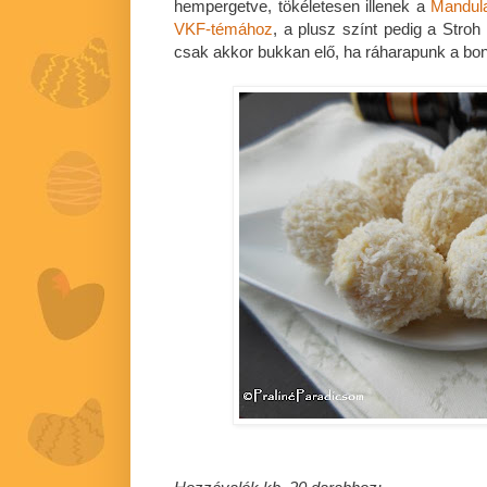
hempergetve, tökéletesen illenek a
Mandul
VKF-témához
, a plusz színt pedig a Stro
csak akkor bukkan elő, ha ráharapunk a bo