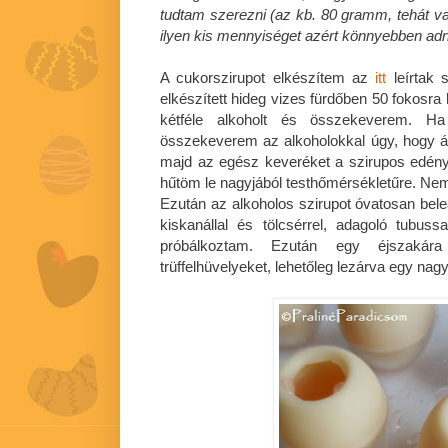
tudtam szerezni (az kb. 80 gramm, tehát va
ilyen kis mennyiséget azért könnyebben adnak,
A cukorszirupot elkészítem az
itt
leírtak s
elkészített hideg vizes fürdőben 50 fokosra
kétféle alkoholt és összekeverem. Ha
összekeverem az alkoholokkal úgy, hogy á
majd az egész keveréket a szirupos edény
hűtöm le nagyjából testhőmérsékletűre. Nem 
Ezután az alkoholos szirupot óvatosan bele
kiskanállal és tölcsérrel, adagoló tubus
próbálkoztam. Ezután egy éjszakár
trüffelhüvelyeket, lehetőleg lezárva egy n