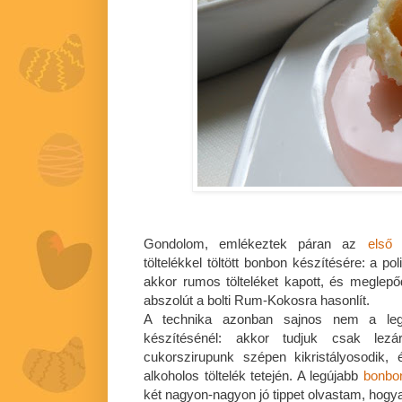
Gondolom, emlékeztek páran az
első 
töltelékkel töltött bonbon készítésére: a p
akkor rumos tölteléket kapott, és meglep
abszolút a bolti Rum-Kokosra hasonlít.
A technika azonban sajnos nem a lege
készítésénél: akkor tudjuk csak lezár
cukorszirupunk szépen kikristályosodik
alkoholos töltelék tetején. A legújabb
bonbo
két nagyon-nagyon jó tippet olvastam, hogya