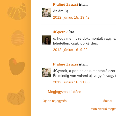
Praliné Zsuzsi
írta...
Az ám :))
2012. június 15. 19:42
4Gyerek
írta...
ó, hogy mennyire dokumentált vagy. 
lehetetlen. csak idő kérdés.
2012. június 16. 9:22
Praliné Zsuzsi
írta...
4Gyerek, a pontos dokumentáció szer
És mindig van valami új, vagy íz vagy t
2012. június 16. 21:06
Megjegyzés küldése
Újabb bejegyzés
Főoldal
Mobilverzió megt