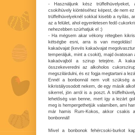
- Használjunk kész trüffelhüvelyeket,
csokihüvely kiöntéséhez képest, de nem ez 
trüffelhüvelyeknél sokkal kisebb a nyílás, a
az a felület, ahol egyenletesen fedő cukorkr
nehezebben szúrhatjuk el :)
- Ha mégsem akar vékony rétegben kikrist
kétségbe esni, arra is van megoldás! 
kakaóvajat (kevés kakaóvajat megolvasztunk,
temperáljuk, mint a csokit), majd óvatosan
kakaóvajból a szirup tetejére. A kak
összekeveredni az alkoholos cukorsziru
megszilárdulni, és ez fogja megtartani a le
Ennél a bonbonnál nem volt szükség a
kikristályosodott nekem, de egy másik alko
sikerrel, jön arról is a poszt. A trüffelhü
lehetőség van benne, mert így a lezárt go
meg is hempergethetjük valamiben, ami harm
már hamis Rum-Kokos, akkor csakis a 
bonbonnál!
Mivel a bonbonok fehércsoki-burkot ka