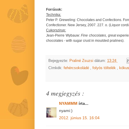
Források:
Technika:
Peter P. Greweling: Chocolates and Confections. Form
Confectioner. New Jersey, 2007. 227. o. (Liquor cordi
Cukorszirup:
Jean-Pierre Wybauw:
Fine chocolates, great experie
chocolates - with sugar crust in moulded pralines).
Bejegyezte:
Praliné Zsuzsi
dátum:
13:24
Címkék:
fehércsokoládé
,
folyós töltelék
,
kóku
4 megjegyzés :
NYAMMM
írta...
nyami:)
2012. június 15. 16:04