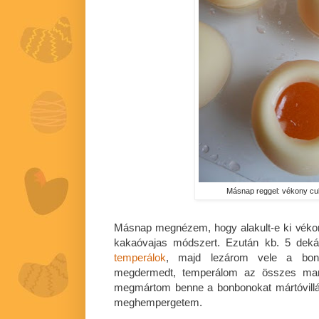
Másnap reggel: vékony cuk
Másnap megnézem, hogy alakult-e ki véko
kakaóvajas módszert. Ezután kb. 5 deká
temperálok
, majd lezárom vele a bon
megdermedt, temperálom az összes mara
megmártom benne a bonbonokat mártóvillá
meghempergetem.