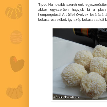
Tipp:
Ha tovább szeretnénk egyszerűsíteni
akkor egyszerűen hagyjuk ki a plus
hempergetést! A trüffelhüvelyek lezárásáná
kókuszreszeléket, így szép kókuszsapkát 