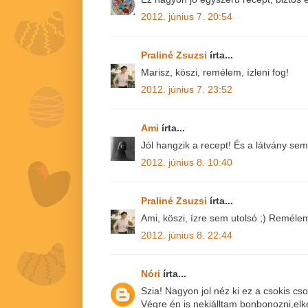
2012. június 7. 20:54
Praliné Zsuzsi
írta...
Marisz, köszi, remélem, ízleni fog!
2012. június 7. 23:52
Ami
írta...
Jól hangzik a recept! És a látvány sem 
2012. június 8. 10:40
Praliné Zsuzsi
írta...
Ami, köszi, ízre sem utolsó ;) Remélem
2012. június 8. 22:44
Nóri
írta...
Szia! Nagyon jol néz ki ez a csokis cs
Végre én is nekiálltam bonbonozni,elk