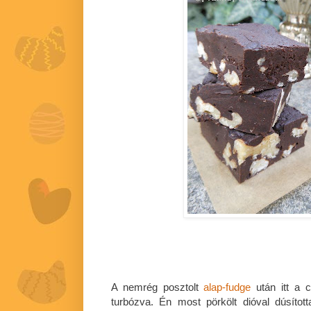
A nemrég posztolt
alap-fudge
után itt a c
turbózva. Én most pörkölt dióval dúsíto