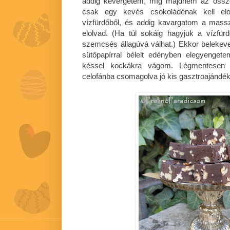
addig kevergetem, míg majdnem az össze
csak egy kevés csokoládénak kell elo
vízfürdőből, és addig kavargatom a mass
elolvad. (Ha túl sokáig hagyjuk a vízfür
szemcsés állagúvá válhat.) Ekkor belekever
sütőpapírral bélelt edényben elegyenget
késsel kockákra vágom. Légmentesen z
celofánba csomagolva jó kis gasztroajándék 