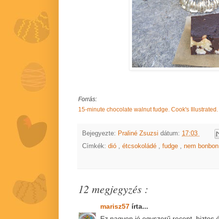
Forrás:
15-minute chocolate walnut fudge. Cook's Illustrated.
Bejegyezte:
Praliné Zsuzsi
dátum:
17:03
Címkék:
dió
,
étcsokoládé
,
fudge
,
nem bonbon
12 megjegyzés :
marisz57
írta...
Ez nagyon jó egyszerű recept, biztos 