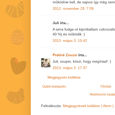
működnie kell, de sajnos így még nem
2012. november 29. 7:09
Juli írta...
A sima fudge-ot kipróbáltam cukrozatlan
40 %) és működik :)
2013. május 3. 15:42
Praliné Zsuzsi
írta...
Juli, szuper, köszi, hogy megírtad! :)
2013. május 3. 17:37
Megjegyzés küldése
Újabb bejegyzés
Főoldal
Mobilverzió megt
Feliratkozás:
Megjegyzések küldése ( Atom )