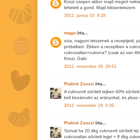
Koszi szepen akkor majd megint neki
lehetett a gond. Majd kikiserletezem.
2012. június 10. 9:28
mago
írta...
szia, nagyon tetszenek a receptjeid, pá
próbáltam. Ebben a receptben a cukrozot
cukrozatlan+cukorra? (csak az van itt
Köszi, Gabi
2012. november 28. 20:51
Praliné Zsuzsi
írta...
A cukrozott sűrített tejben 60% sűrítet
kell kiszámolni az arányokat, és plusz 
2012. november 29. 0:35
Praliné Zsuzsi
írta...
Szóval ha 20 dkg cukrozott sűrített tej
cukrozatlan sűrített tejjel + 8 dkg cukor