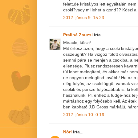
felett,de kristályos lett egyáltalán ne
csoki?vagy mi lehet a gond?? Köszi a
2012. június 9. 15:23
Praliné Zsuzsi
írta...
Miracle, köszi!
Mit értesz azon, hogy a csoki kristály
összeugrik? Ha vízgőz fölött olvasztas
semmi pára se menjen a csokiba, a n
ellensége. Plusz rendszeresen kavarni
túl lehet melegíteni, és akkor már nem
ne nagyon melegítsd tovább! Ha az a
elég folyós, az csokifüggő: vannak vi
csokik és persze folyósabbak is, ki kel
használunk. Pl. ehhez a fudge-hoz tel
mártáshoz egy folyósabb kell. Az étek k
ben kapható J.D Gross márkájú, háro
2012. június 10. 0:16
Nóri
írta...