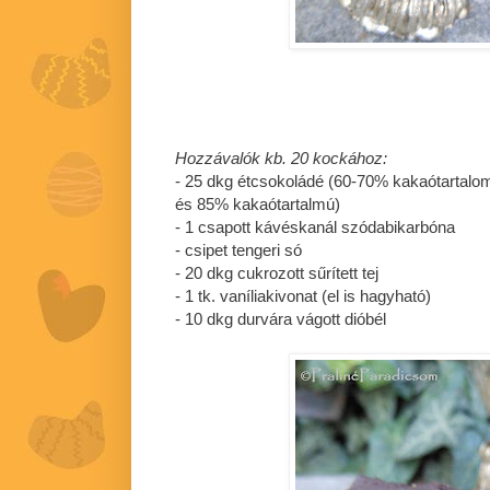
Hozzávalók kb. 20 kockához:
- 25 dkg étcsokoládé (60-70% kakaótartalo
és 85% kakaótartalmú)
- 1 csapott kávéskanál szódabikarbóna
- csipet tengeri só
- 20 dkg cukrozott sűrített tej
- 1 tk. vaníliakivonat (el is hagyható)
- 10 dkg durvára vágott dióbél