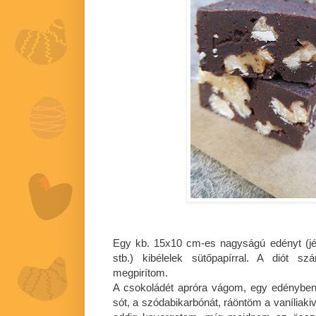
Egy kb. 15x10 cm-es nagyságú edényt (jé
stb.) kibélelek sütőpapírral. A diót s
megpirítom.
A csokoládét apróra vágom, egy edényben
sót, a szódabikarbónát, ráöntöm a vaníliakiv