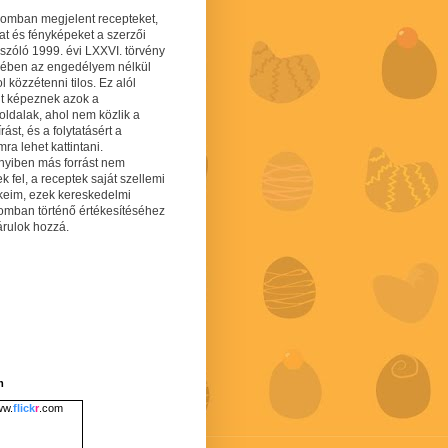
gomban megjelent recepteket,
at és fényképeket a szerzői
 szóló 1999. évi LXXVI. törvény
mében az engedélyem nélkül
 közzétenni tilos. Ez alól
lt képeznek azok a
oldalak, ahol nem közlik a
írást, és a folytatásért a
ra lehet kattintani.
yiben más forrást nem
ek fel, a receptek saját szellemi
keim, ezek kereskedelmi
lomban történő értékesítéséhez
árulok hozzá.
m
w.
flick
r
.com