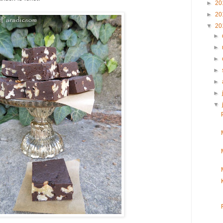
►
20
►
20
▼
20
►
►
►
►
►
►
▼