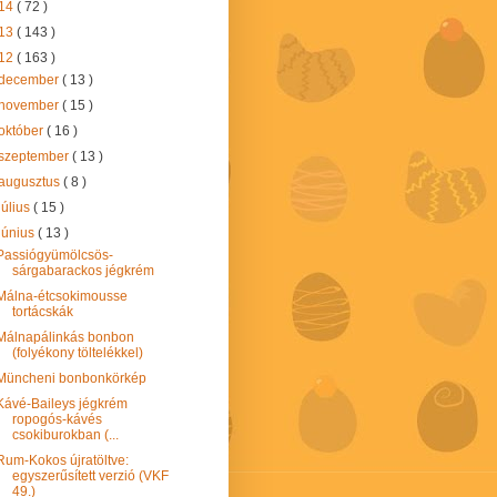
14
( 72 )
13
( 143 )
12
( 163 )
december
( 13 )
november
( 15 )
október
( 16 )
szeptember
( 13 )
augusztus
( 8 )
július
( 15 )
június
( 13 )
Passiógyümölcsös-
sárgabarackos jégkrém
Málna-étcsokimousse
tortácskák
Málnapálinkás bonbon
(folyékony töltelékkel)
Müncheni bonbonkörkép
Kávé-Baileys jégkrém
ropogós-kávés
csokiburokban (...
Rum-Kokos újratöltve:
egyszerűsített verzió (VKF
49.)