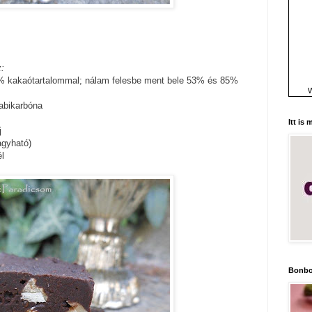
:
0% kakaótartalommal; nálam felesbe ment bele 53% és 85%
W
abikarbóna
Itt is
j
hagyható)
él
Bonbo