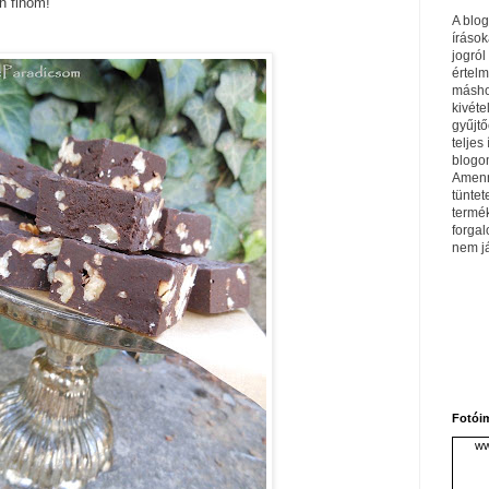
n finom!
A blo
írások
jogról
értel
máshol
kivéte
gyűjtő
teljes 
blogom
Amenn
tüntet
termé
forga
nem j
Fotói
ww