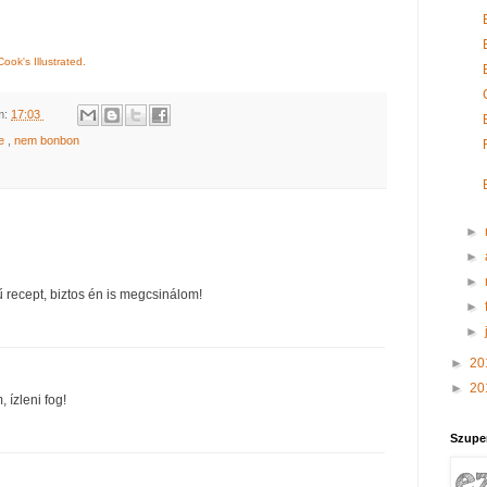
ook's Illustrated.
m:
17:03
ge
,
nem bonbon
►
►
►
 recept, biztos én is megcsinálom!
►
►
►
20
►
20
 ízleni fog!
Szupe