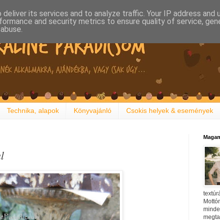
deliver its services and to analyze traffic. Your IP address and
formance and security metrics to ensure quality of service, ge
 abuse.
Technika, alapok
Könyvajánló
Csokis helyek & események
Magam
l
textúr
Mottóm
minden
megtal