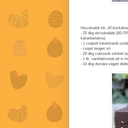
Hozzávalók kb. 20 kockához
- 25 dkg étcsokoládé (60-7
kakaótartalmú)
- 1 csapott kávéskanál szód
- csipet tengeri só
- 20 dkg cukrozott sűrített te
- 1 tk. vaníliakivonat (el is 
- 10 dkg durvára vágott diób