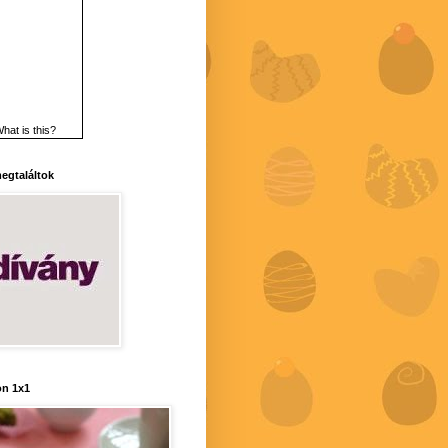
hat is this?
 megtaláltok
n 1x1