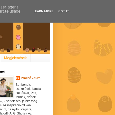
 user-agent
nerate usage
LEARN MORE
GOT IT
Megjelenések
ról
Praliné Zsuzsi
Bonbonok,
csokoládé, francia
cukrászat, ízek,
formák, színek,
ák, kísérletezés, játékosság...
: Az inspiráció ott van
hol, ha nyitott vagy rá,
álod! (A. G. Shotts). Az