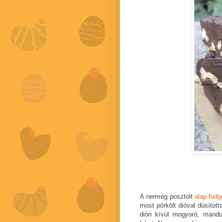
A nemrég posztolt
alap-fudg
most pörkölt dióval dúsítot
dión kívül mogyoró, mandu