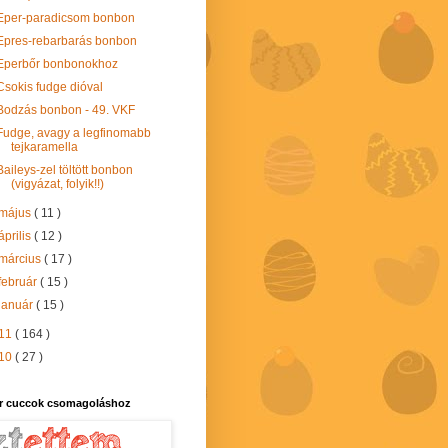
Eper-paradicsom bonbon
Epres-rebarbarás bonbon
Eperbőr bonbonokhoz
Csokis fudge dióval
Bodzás bonbon - 49. VKF
Fudge, avagy a legfinomabb
tejkaramella
Baileys-zel töltött bonbon
(vigyázat, folyik!!)
május
( 11 )
április
( 12 )
március
( 17 )
február
( 15 )
január
( 15 )
11
( 164 )
10
( 27 )
r cuccok csomagoláshoz