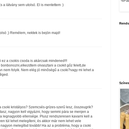
És a látvány sem utolsó. El is mentettem :)
Rends
tolsó ;) Remélem, nektek is bejön majd!
i ez a csokis csoda is akárcsak mindened!!!
 bonbonozni,elkezdtem olvasztani a csokit gőz felett,de
alán nem folyik. Nem elég jó minőségű a csoki?vagy mi lehet a
sêged.
Színes
a csoki kristályos? Szemcsés-grízes-szerű lesz, összeugrik?
sztasz, nagyon kell vigyázni, hogy semmi pára se menjen a
a legnagyobb ellensége. Plusz rendszeresen kavarni kell a
en túl lehet melegíteni, és akkor már nem lehet vele
e nagyon melegítsd tovább! Ha az a probléma, hogy a csoki