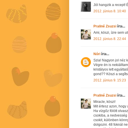
Jól hangzik a recept! 
2012. június 8. 10:40
Praliné Zsuzsi
írta...
Ami, köszi, ízre sem u
2012. június 8. 22:44
Nóri
írta...
Szia! Nagyon jol néz k
Végre én is nekiálltam
kristályos lett egyált
gond?? Köszi a segît
2012. június 9. 15:23
Praliné Zsuzsi
írta...
Miracle, köszi!
Mit értesz azon, hogy 
Ha vízgőz fölött olva
csokiba, a nedvesség 
csokit, különben könny
dolgozni. 48 foknál n