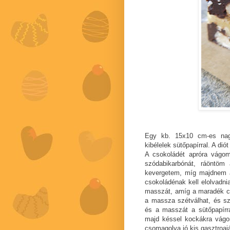
Egy kb. 15x10 cm-es nagy
kibélelek sütőpapírral. A di
A csokoládét apróra vágom
szódabikarbónát, ráöntöm 
kevergetem, míg majdnem 
csokoládénak kell elolvadni
masszát, amíg a maradék cso
a massza szétválhat, és sze
és a masszát a sütőpapírr
majd késsel kockákra vágo
csomagolva jó kis gasztroajá