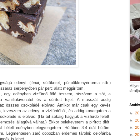
ságú edényt (jénai, sütőkeret, püspökkenyérforma stb.)
Milyen
ót száraz serpenyőben pár perc alatt megpirítom.
tárolj
, egy edényben vízfürdő fölé teszem, rászórom a sót, a
a vaníliakivonatot és a sűrített tejet. A masszát addig
Archí
az összes csokoládé elolvad. Amikor már csak egy kevés
a, kiveszem az edényt a vízfürdőből, és addig kavargatom a
►
20
koládé is elolvad. (Ha túl sokáig hagyjuk a vízfürdő felett,
►
20
mcsés állagúvá válhat.) Ekkor belekeverem a pirított diót,
►
20
al bélelt edényben elegyengetem. Hűtőben 3-4 órát hűtöm,
m. Légmentesen záró dobozban érdemes tárolni; celofánba
►
20
ndék is lehet.