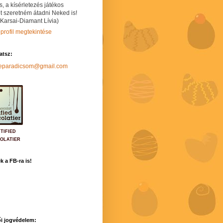
s, a kísérletezés játékos
t szeretném átadni Neked is!
 Karsai-Diamant Lívia)
 profil megtekintése
hatsz:
neparadicsom@gmail.com
TIFIED
OLATIER
k a FB-ra is!
i jogvédelem: