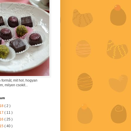
 formát, mit hol, hogyan
am, milyen csokit...
vum
18
( 2 )
17
( 11 )
16
( 25 )
15
( 40 )