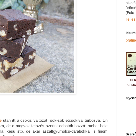
alkotá
örömé
(Fotó:
Teljes
Ide ír
prali
CER
CHOC
Gyerte
e
után itt a csokis változat, sok-sok étcsokival turbózva. Én
tam, de a magvak tetszés szerint adhatók hozzá: mehet bele
la, kesu stb. de akár aszaltgyümölcs-darabokkal is finom
Szerző