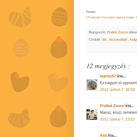
Forrás:
15-minute chocolate walnut fudge. C
Bejegyezte:
Praliné Zsuzsi
dátu
Címkék:
dió
,
étcsokoládé
,
fud
12 megjegyzés :
marisz57
írta...
Ez nagyon jó egyszerű
2012. június 7. 20:54
Praliné Zsuzsi
írta...
Marisz, köszi, remélem,
2012. június 7. 23:52
Ami
írta...