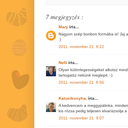
7 megjegyzés :
Mary
írta...
Nagyon szép bonbon formába is! Jaj a
:)
2011. november 21. 8:22
Nelli
írta...
Olyan különlegességeket alkotsz mindig
tartogatsz nekünk meglepit.:-)
2011. november 21. 8:56
Katucikonyha,
írta...
A kedvencem a meggypálinka, minden 
kis rózsa pedig teljesen elvarázsolja a 
2011. november 21. 9:07