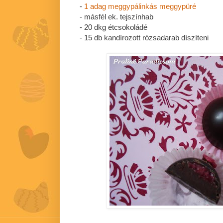
-
1 adag meggypálinkás meggypüré
- másfél ek. tejszínhab
- 20 dkg étcsokoládé
- 15 db kandírozott rózsadarab díszíteni