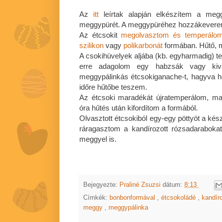
Az
itt
leírtak alapján elkészítem a megg
meggypürét. A meggypüréhez hozzákeverem
Az étcsokit
megolvasztom és temperálo
szilikon
vagy
polikarbonát
formában. Hűtő, m
A csokihüvelyek aljába (kb. egyharmadig) t
erre adagolom egy habzsák vagy kivág
meggypálinkás étcsokiganache-t, hagyva hel
időre hűtőbe teszem.
Az étcsoki maradékát újratemperálom, ma
óra hűtés után kifordítom a formából.
Olvasztott étcsokiból egy-egy pöttyöt a kés
ráragasztom a kandírozott rózsadarabokat. D
meggyel is.
Bejegyezte:
Praliné Zsuzsi
dátum:
8:13
Címkék:
bonbonformával
,
étcsokoládé
,
kandír
meggy
,
meggypálinka