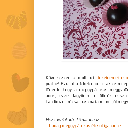
Következzen a múlt heti
feketeerdei cs
praliné! Ezúttal a feketeerdei csésze rece
történik, hogy a meggypálinkás meggypüré
adok, ezzel lágyítom a töltelék összha
kandírozott rózsát használtam, ami jól meg
Hozzávalók kb. 15 darabhoz:
-
1 adag meggypálinkás étcsokiganache