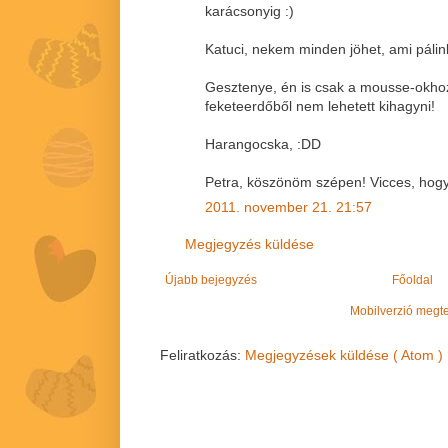
karácsonyig :)
Katuci, nekem minden jöhet, ami pálin
Gesztenye, én is csak a mousse-okho
feketeerdőből nem lehetett kihagyni!
Harangocska, :DD
Petra, köszönöm szépen! Vicces, hogy
2011. november 21. 21:57
Megjegyzés küldése
Újabb bejegyzés
Főoldal
Mobilverzió megt
Feliratkozás:
Megjegyzések küldése ( Atom )