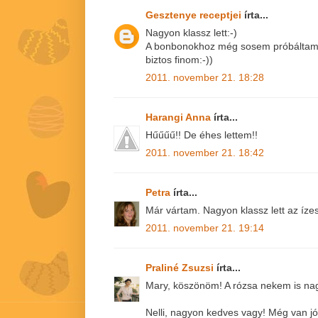
Gesztenye receptjei
írta...
Nagyon klassz lett:-)
A bonbonokhoz még sosem próbáltam fe
biztos finom:-))
2011. november 21. 18:28
Harangi Anna
írta...
Hűűűű!! De éhes lettem!!
2011. november 21. 18:42
Petra
írta...
Már vártam. Nagyon klassz lett az ízesí
2011. november 21. 19:14
Praliné Zsuzsi
írta...
Mary, köszönöm! A rózsa nekem is nag
Nelli, nagyon kedves vagy! Még van j