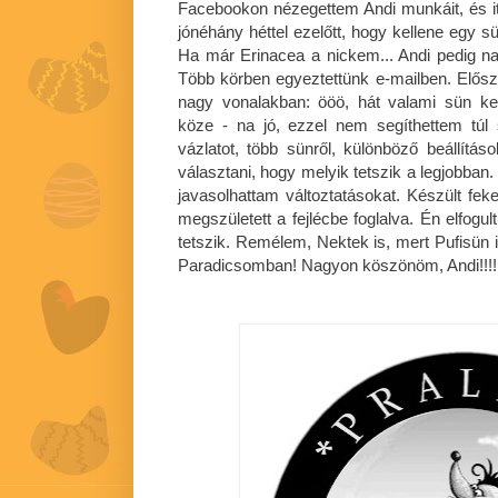
Facebookon nézegettem Andi munkáit, és itt
jónéhány héttel ezelőtt, hogy kellene egy 
Ha már Erinacea a nickem... Andi pedig nag
Több körben egyeztettünk e-mailben. Előszö
nagy vonalakban: ööö, hát valami sün k
köze - na jó, ezzel nem segíthettem túl 
vázlatot, több sünről, különböző beállítás
választani, hogy melyik tetszik a legjobban
javasolhattam változtatásokat. Készült feke
megszületett a fejlécbe foglalva. Én elfog
tetszik. Remélem, Nektek is, mert Pufisün i
Paradicsomban! Nagyon köszönöm, Andi!!!!