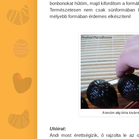
bonbonokat hűtöm, majd kifordítom a formáb
Természetesen nem csak sünformában k
mélyebb formában érdemes elkészíteni!
A tesóm alig bírta kivárni
Utóirat:
Andi most érettségizik, ő rajzolta le az o