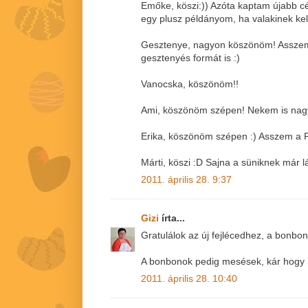
Emőke, köszi:)) Azóta kaptam újabb c
egy plusz példányom, ha valakinek kell
Gesztenye, nagyon köszönöm! Asszem 
gesztenyés formát is :)
Vanocska, köszönöm!!
Ami, köszönöm szépen! Nekem is nagyo
Erika, köszönöm szépen :) Asszem a Pu
Márti, köszi :D Sajna a süniknek már lá
2011. április 28. 9:37
Gizi
írta...
Gratulálok az új fejlécedhez, a bonbon
A bonbonok pedig mesések, kár hogy n
2011. április 28. 10:40