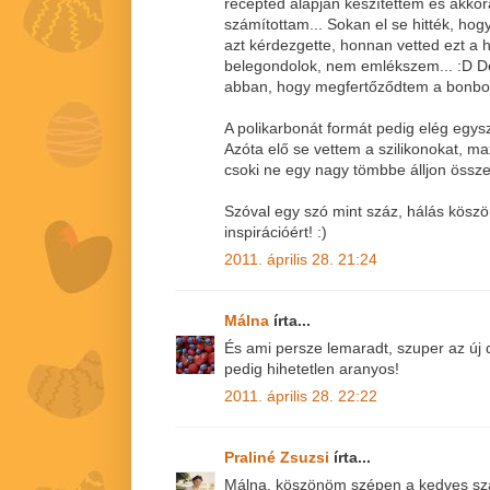
recepted alapján készítettem és akkor
számítottam... Sokan el se hitték, hog
azt kérdezgette, honnan vetted ezt a 
belegondolok, nem emlékszem... :D De 
abban, hogy megfertőződtem a bonbon
A polikarbonát formát pedig elég egys
Azóta elő se vettem a szilikonokat, 
csoki ne egy nagy tömbbe álljon össze
Szóval egy szó mint száz, hálás kösz
inspirációért! :)
2011. április 28. 21:24
Málna
írta...
És ami persze lemaradt, szuper az új d
pedig hihetetlen aranyos!
2011. április 28. 22:22
Praliné Zsuzsi
írta...
Málna, köszönöm szépen a kedves sza