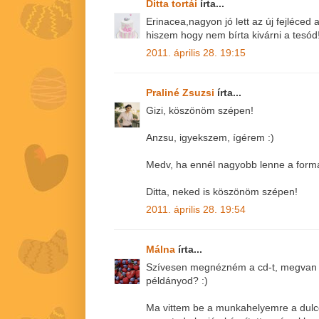
Ditta tortái
írta...
Erinacea,nagyon jó lett az új fejléced
hiszem hogy nem bírta kivárni a tesód!
2011. április 28. 19:15
Praliné Zsuzsi
írta...
Gizi, köszönöm szépen!
Anzsu, igyekszem, ígérem :)
Medv, ha ennél nagyobb lenne a form
Ditta, neked is köszönöm szépen!
2011. április 28. 19:54
Málna
írta...
Szívesen megnézném a cd-t, megvan e
példányod? :)
Ma vittem be a munkahelyemre a dulc