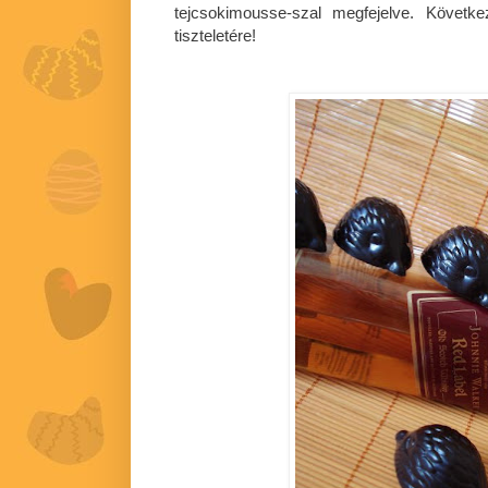
tejcsokimousse-szal megfejelve. Követk
tiszteletére!