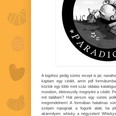
A logóhoz pedig sünös recept is jár, naná
kaptam egy cédét, amin pdf formátumba
köztük egy több mint száz oldalas katalógu
mondom, életveszély megnyitni a cédét. Pe
mit találtam? Hát persze egy sünös poli
megrendelnem! A formában hatalmas sünd
szépen ropognak a fogunk alatt, ha jól
akármilyen: whisky a négyzeten! Whisky