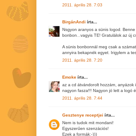
2011. április 28. 7:03
BirgánAndi
írta...
Nsgyon aranyos a sünis logod. Benne 
bonbon...vagyis TE! Gratulálok az új c
A sünis bonbonnál meg csak a számat t
annyira bekapnék egyet. Irigylem a te
2011. április 28. 7:20
Emoke
írta...
az a cd átvándorolt hozzám, anyázok i
nagyon fasza!!! Nagyon jó lett a logó és
2011. április 28. 7:44
Gesztenye receptjei
írta...
Nem is tudok mit mondani!
Egyszerűen szenzációs!
Ezek a formák:-)))