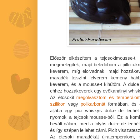
Először elkészítem a tejcsokimousse-t. 
megmelegítek, majd beledobom a pillecukro
keverem, míg elolvadnak, majd hozzákev
maradék tejszínt felverem kemény hab
keverem, és a mousse-t kihűtöm. A dulce
ehhez hozzákeverek egy evőkanálnyi whisk
Az étcsokit
megolvasztom és temperálo
szilikon
vagy
polikarbonát
formában, és d
aljába egy pici whiskys dulce de lechét
nyomok a tejcsokimousse-ból. Ez a komb
bevált nálam, mert a folyós dulce de lec
és így szépen le lehet zárni. Picit visszate
Az étcsoki maradékát újratemperálom, 