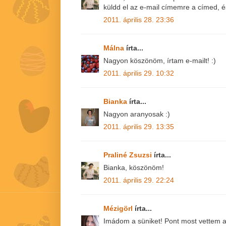
küldd el az e-mail címemre a címed, 
2011. április 28. 23:36
Málna
írta...
Nagyon köszönöm, írtam e-mailt! :)
2011. április 29. 10:32
Bianka
írta...
Nagyon aranyosak :)
2011. április 29. 13:35
Praliné Zsuzsi
írta...
Bianka, köszönöm!
2011. április 29. 22:24
Mézigörl
írta...
Imádom a süniket! Pont most vettem a