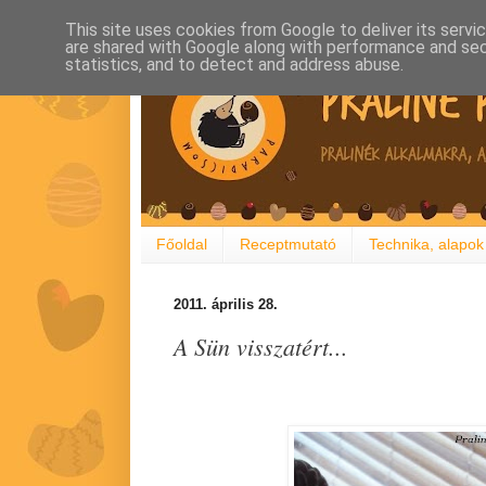
This site uses cookies from Google to deliver its servi
are shared with Google along with performance and secu
statistics, and to detect and address abuse.
Főoldal
Receptmutató
Technika, alapok
2011. április 28.
A Sün visszatért...