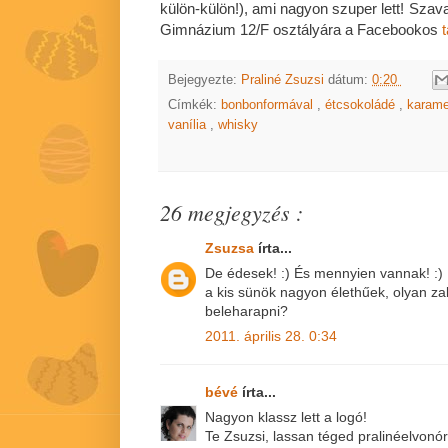
külön-külön!), ami nagyon szuper lett! Sza
Gimnázium 12/F osztályára a Facebookos
Bejegyezte:
Praliné Zsuzsi
dátum:
0:20
Címkék:
bonbonformával
,
étcsokoládé
,
karame
vanília
,
whisky
26 megjegyzés :
Zsuzsa
írta...
De édesek! :) És mennyien vannak! :) Kl
a kis sünök nagyon élethűek, olyan zab
beleharapni?
2011. április 28. 0:34
bévé
írta...
Nagyon klassz lett a logó!
Te Zsuzsi, lassan téged pralinéelvonóra 