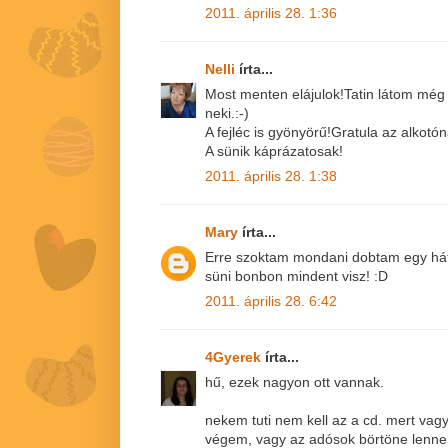
2011. április 28. 1:36
Nelli
írta...
Most menten elájulok!Tatin látom még 
neki.:-)
A fejléc is gyönyörű!Gratula az alkot
A sünik káprázatosak!
2011. április 28. 1:38
Mary
írta...
Erre szoktam mondani dobtam egy hát
süni bonbon mindent visz! :D
2011. április 28. 6:42
4Gyerek
írta...
hű, ezek nagyon ott vannak.
nekem tuti nem kell az a cd. mert vagy
végem, vagy az adósok börtöne lenne