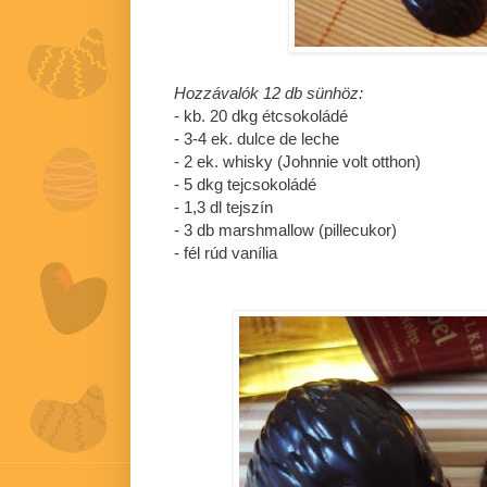
Hozzávalók 12 db sünhöz:
- kb. 20 dkg étcsokoládé
- 3-4 ek. dulce de leche
- 2 ek. whisky (Johnnie volt otthon)
- 5 dkg tejcsokoládé
- 1,3 dl tejszín
- 3 db marshmallow (pillecukor)
- fél rúd vanília