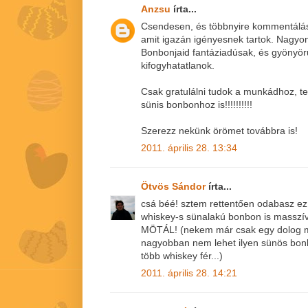
Anzsu
írta...
Csendesen, és többnyire kommentálás 
amit igazán igényesnek tartok. Nagyon
Bonbonjaid fantáziadúsak, és gyönyör
kifogyhatatlanok.
Csak gratulálni tudok a munkádhoz, t
sünis bonbonhoz is!!!!!!!!!!
Szerezz nekünk örömet továbbra is!
2011. április 28. 13:34
Ötvös Sándor
írta...
csá béé! sztem rettentően odabasz ez 
whiskey-s sünalakú bonbon is masszí
MÖTÁL! (nekem már csak egy dolog m
nagyobban nem lehet ilyen sünös bonb
több whiskey fér...)
2011. április 28. 14:21