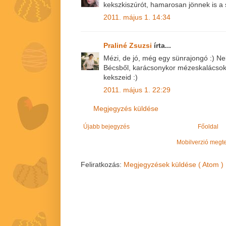
kekszkiszúrót, hamarosan jönnek is a s
2011. május 1. 14:34
Praliné Zsuzsi
írta...
Mézi, de jó, még egy sünrajongó :) N
Bécsből, karácsonykor mézeskalácsok 
kekszeid :)
2011. május 1. 22:29
Megjegyzés küldése
Újabb bejegyzés
Főoldal
Mobilverzió megt
Feliratkozás:
Megjegyzések küldése ( Atom )