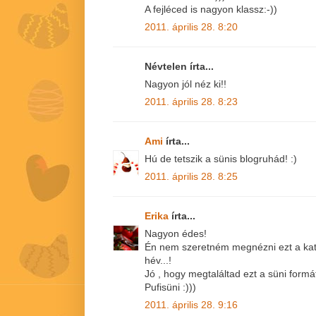
A fejléced is nagyon klassz:-))
2011. április 28. 8:20
Névtelen írta...
Nagyon jól néz ki!!
2011. április 28. 8:23
Ami
írta...
Hú de tetszik a sünis blogruhád! :)
2011. április 28. 8:25
Erika
írta...
Nagyon édes!
Én nem szeretném megnézni ezt a kata
hév...!
Jó , hogy megtaláltad ezt a süni formá
Pufisüni :)))
2011. április 28. 9:16