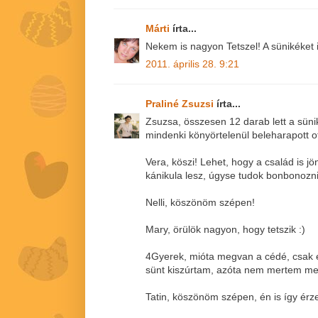
Márti
írta...
Nekem is nagyon Tetszel! A sünikéket
2011. április 28. 9:21
Praliné Zsuzsi
írta...
Zsuzsa, összesen 12 darab lett a sünik
mindenki könyörtelenül beleharapott ot
Vera, köszi! Lehet, hogy a család is j
kánikula lesz, úgyse tudok bonbonozn
Nelli, köszönöm szépen!
Mary, örülök nagyon, hogy tetszik :)
4Gyerek, mióta megvan a cédé, csak 
sünt kiszúrtam, azóta nem mertem meg
Tatin, köszönöm szépen, én is így érz