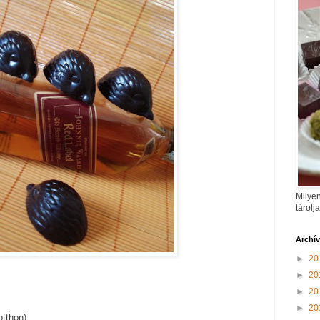
Milyen
tárolj
Archí
►
20
►
20
►
20
►
20
otthon)