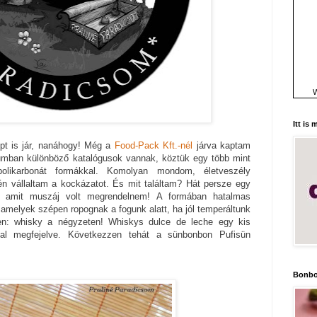
W
Itt is
pt is jár, nanáhogy! Még a
Food-Pack Kft.-nél
járva kaptam
umban különböző katalógusok vannak, köztük egy több mint
polikarbonát formákkal. Komolyan mondom, életveszély
én vállaltam a kockázatot. És mit találtam? Hát persze egy
t, amit muszáj volt megrendelnem! A formában hatalmas
 amelyek szépen ropognak a fogunk alatt, ha jól temperáltunk
yen: whisky a négyzeten! Whiskys dulce de leche egy kis
zal megfejelve. Következzen tehát a sünbonbon Pufisün
Bonbo