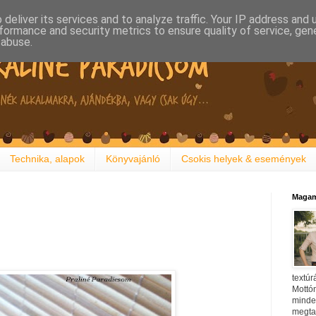
deliver its services and to analyze traffic. Your IP address and
formance and security metrics to ensure quality of service, ge
 abuse.
Technika, alapok
Könyvajánló
Csokis helyek & események
Magam
textúr
Mottóm
minden
megtal