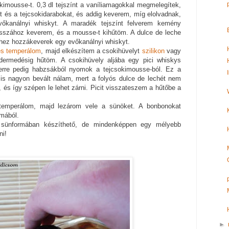
kimousse-t. 0,3 dl tejszínt a vaníliamagokkal megmelegítek,
t és a tejcsokidarabokat, és addig keverem, míg elolvadnak,
őkanálnyi whiskyt. A maradék tejszínt felverem kemény
sszához keverem, és a mousse-t kihűtöm. A dulce de leche
hez hozzákeverek egy evőkanálnyi whiskyt.
s temperálom
, majd elkészítem a csokihüvelyt
szilikon
vagy
ermedésig hűtöm. A csokihüvely aljába egy pici whiskys
 erre pedig habzsákból nyomok a tejcsokimousse-ból. Ez a
is nagyon bevált nálam, mert a folyós dulce de lechét nem
és így szépen le lehet zárni. Picit visszateszem a hűtőbe a
atemperálom, majd lezárom vele a sünöket. A bonbonokat
rmából.
sünformában készíthető, de mindenképpen egy mélyebb
ni!
►