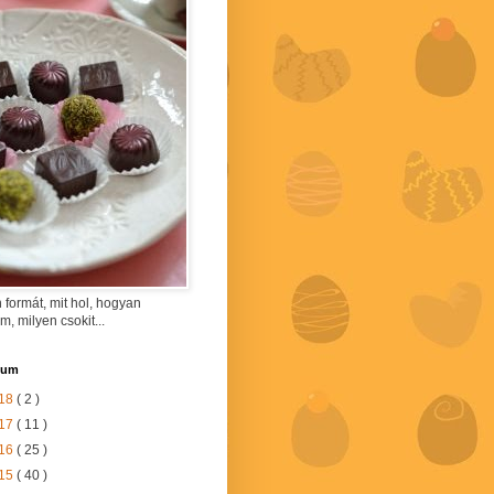
 formát, mit hol, hogyan
am, milyen csokit...
vum
18
( 2 )
17
( 11 )
16
( 25 )
15
( 40 )