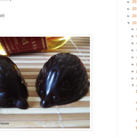
►
20
►
20
or)
►
20
▼
20
►
►
►
►
►
►
►
►
▼