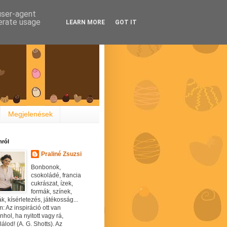
 user-agent
nerate usage
LEARN MORE
GOT IT
Megjelenések
ról
Praliné Zsuzsi
Bonbonok,
csokoládé, francia
cukrászat, ízek,
formák, színek,
ák, kísérletezés, játékosság...
: Az inspiráció ott van
hol, ha nyitott vagy rá,
álod! (A. G. Shotts). Az