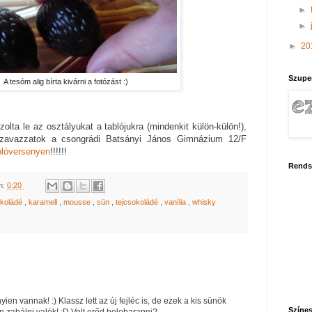
►
►
►
20
Szupe
A tesóm alig bírta kivárni a fotózást :)
zolta le az osztályukat a tablójukra (mindenkit külön-külön!),
Szavazzatok a csongrádi Batsányi János Gimnázium 12/F
blóversenyen
!!!!!!
Rends
m:
0:20
okoládé
,
karamell
,
mousse
,
sün
,
tejcsokoládé
,
vanília
,
whisky
en vannak! :) Klassz lett az új fejléc is, de ezek a kis sünök
Színes