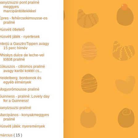
panyizsuzsi pont praliné
meggyes
marcipántöltelékkel
Epres - fehércsokimousse-os
praliné
Húsvéti ötletelő
Húsvéti játék - nyertesek
Interjú a GasztroTippen avagy
15 perc hírnév
Whiskys dulce de leche-vel
töltött praliné
Kókuszos - citromos praliné
avagy karibi koktél cs...
Heidelberg: bonbonok és
egyéb élmények
Mogyorómousse praliné
Guinness - praliné: Lovely day
for a Guinness!
panyizsuzsi praliné
Marcipános - konyakmeggyes
praliné
Húsvéti játék: nyeremények
március
( 15 )