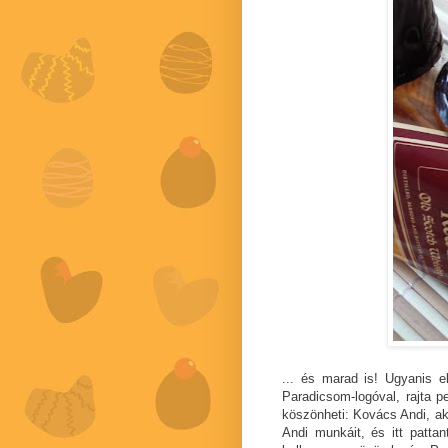
... és marad is! Ugyanis el
Paradicsom-logóval, rajta p
köszönheti: Kovács Andi, ak
Andi munkáit, és itt pattan