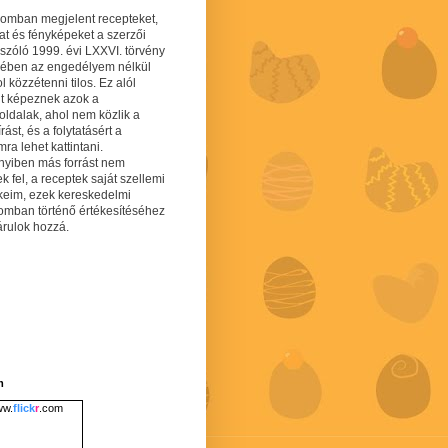
gomban megjelent recepteket,
at és fényképeket a szerzői
 szóló 1999. évi LXXVI. törvény
mében az engedélyem nélkül
 közzétenni tilos. Ez alól
lt képeznek azok a
oldalak, ahol nem közlik a
írást, és a folytatásért a
ra lehet kattintani.
yiben más forrást nem
ek fel, a receptek saját szellemi
keim, ezek kereskedelmi
lomban történő értékesítéséhez
árulok hozzá.
m
w.
flick
r
.com