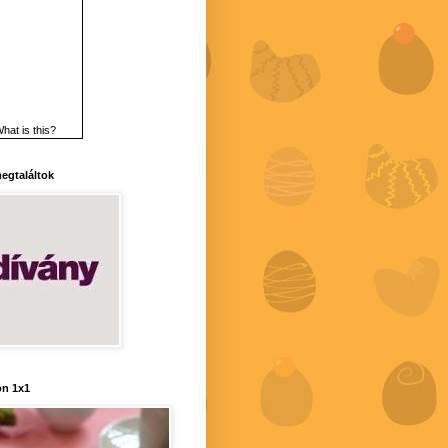
hat is this?
 megtaláltok
n 1x1