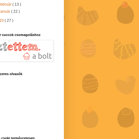
február
( 13 )
január
( 22 )
10
( 27 )
r cuccok csomagoláshoz
zeres olvasók
 csoki természetesen