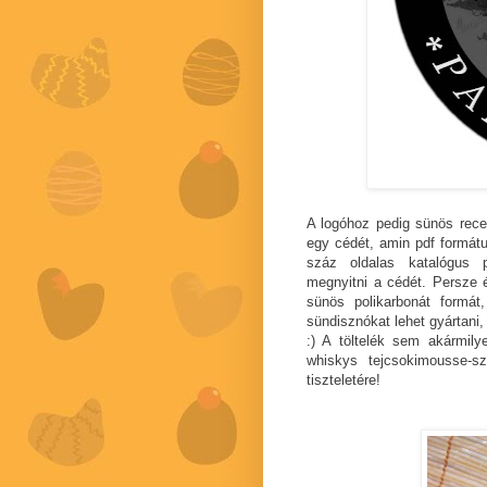
A logóhoz pedig sünös rece
egy cédét, amin pdf formát
száz oldalas katalógus 
megnyitni a cédét. Persze 
sünös polikarbonát formá
sündisznókat lehet gyártani,
:) A töltelék sem akármil
whiskys tejcsokimousse-s
tiszteletére!