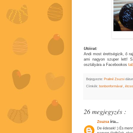
Utóirat:
Andi most érettségizik, ő raj
ami nagyon szuper lett! 
osztályára a Facebookos
ta
Bejegyezte:
Praliné Zsuzsi
dátu
Címkék:
bonbonformával
,
étcs
26 megjegyzés :
Zsuzsa
írta...
De édesek! :) És mennyi