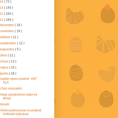
14
( 72 )
13
( 143 )
12
( 163 )
11
( 164 )
december
( 18 )
november
( 16 )
október
( 11 )
szeptember
( 12 )
augusztus
( 5 )
július
( 11 )
június
( 13 )
május
( 10 )
április
( 18 )
Duplán epres praliné: VKF
XLII.
A Sün visszatért...
Tokaji aszúkrémes tojás és
társai
Húsvét
Fehércsokimousse-os praliné
liofilizált málnával