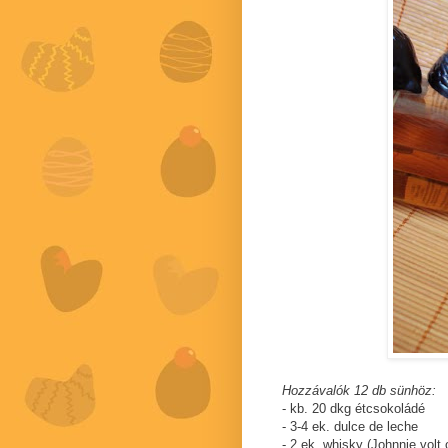
Hozzávalók 12 db sünhöz:
- kb. 20 dkg étcsokoládé
- 3-4 ek. dulce de leche
- 2 ek. whisky (Johnnie volt 