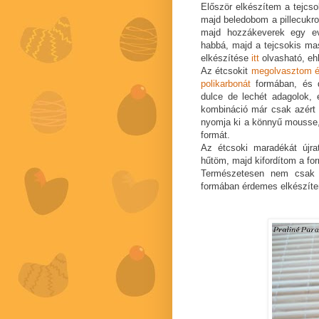
Először elkészítem a tejcso
majd beledobom a pillecukro
majd hozzákeverek egy ev
habbá, majd a tejcsokis ma
elkészítése
itt
olvasható, eh
Az étcsokit
megolvasztom é
polikarbonát
formában, és d
dulce de lechét adagolok,
kombináció már csak azért 
nyomja ki a könnyű mousse, 
formát.
Az étcsoki maradékát újr
hűtöm, majd kifordítom a fo
Természetesen nem csak 
formában érdemes elkészíte