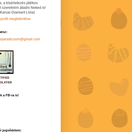
s, a kísérletezés játékos
t szeretném átadni Neked is!
 Karsai-Diamant Lívia)
 profil megtekintése
hatsz:
neparadicsom@gmail.com
TIFIED
OLATIER
k a FB-ra is!
i jogvédelem: