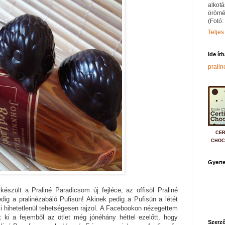
alkotá
örömé
(Fotó:
Teljes
Ide ír
prali
CER
CHOC
Gyerte
készült a Praliné Paradicsom új fejléce, az offisöl Praliné
edig a pralinézabáló Pufisün! Akinek pedig a Pufisün a létét
i hihetetlenül tehetségesen rajzol. A Facebookon nézegettem
t ki a fejemből az ötlet még jónéhány héttel ezelőtt, hogy
Szerző