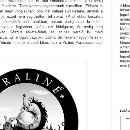
aliné Paradicsomnak. Ha már Erinacea a nickem... Andi pedig
A blo
 feladatot. Több körben egyeztettünk e-mailben. Először is
írások
eim nagy vonalakban: ööö, hát valami sün kellene, aminek a
jogról
ó, ezzel nem segíthettem túl sokat :) Andi ekkor készített
értel
l, különböző beállításokban, nekem pedig csak ki kellett
máshol
etszik a legjobban. Utána ezt kidolgozta, én pedig még
kivéte
sokat. Készült fekete-fehér, és színes verzió is, majd
gyűjtő
lalva. Én elfogult vagyok, tudom, de nekem nagyon tetszik.
teljes 
fisün innentől állandó lakos lesz a Praliné Paradicsomban!
blogom
Amenn
tüntet
termé
forga
nem j
Fotói
ww