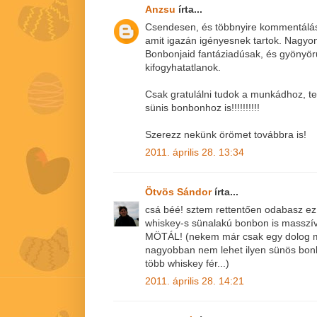
Anzsu
írta...
Csendesen, és többnyire kommentálás 
amit igazán igényesnek tartok. Nagyon
Bonbonjaid fantáziadúsak, és gyönyör
kifogyhatatlanok.
Csak gratulálni tudok a munkádhoz, t
sünis bonbonhoz is!!!!!!!!!!
Szerezz nekünk örömet továbbra is!
2011. április 28. 13:34
Ötvös Sándor
írta...
csá béé! sztem rettentően odabasz ez 
whiskey-s sünalakú bonbon is masszí
MÖTÁL! (nekem már csak egy dolog m
nagyobban nem lehet ilyen sünös bonb
több whiskey fér...)
2011. április 28. 14:21