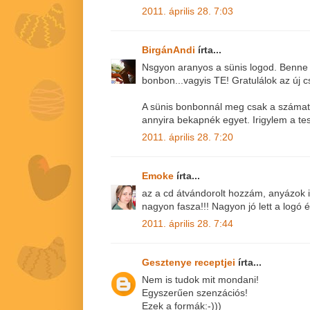
2011. április 28. 7:03
BirgánAndi
írta...
Nsgyon aranyos a sünis logod. Benne 
bonbon...vagyis TE! Gratulálok az új c
A sünis bonbonnál meg csak a számat t
annyira bekapnék egyet. Irigylem a te
2011. április 28. 7:20
Emoke
írta...
az a cd átvándorolt hozzám, anyázok i
nagyon fasza!!! Nagyon jó lett a logó és
2011. április 28. 7:44
Gesztenye receptjei
írta...
Nem is tudok mit mondani!
Egyszerűen szenzációs!
Ezek a formák:-)))