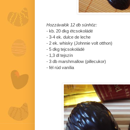
Hozzávalók 12 db sünhöz:
- kb. 20 dkg étcsokoládé
- 3-4 ek. dulce de leche
- 2 ek. whisky (Johnnie volt otthon)
- 5 dkg tejcsokoládé
- 1,3 dl tejszín
- 3 db marshmallow (pillecukor)
- fél rúd vanília