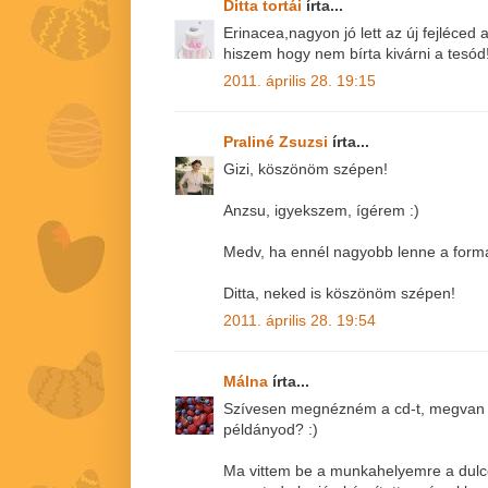
Ditta tortái
írta...
Erinacea,nagyon jó lett az új fejléced
hiszem hogy nem bírta kivárni a tesód!
2011. április 28. 19:15
Praliné Zsuzsi
írta...
Gizi, köszönöm szépen!
Anzsu, igyekszem, ígérem :)
Medv, ha ennél nagyobb lenne a form
Ditta, neked is köszönöm szépen!
2011. április 28. 19:54
Málna
írta...
Szívesen megnézném a cd-t, megvan e
példányod? :)
Ma vittem be a munkahelyemre a dulc