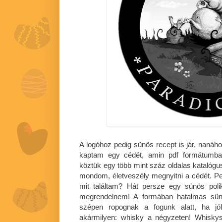
A logóhoz pedig sünös recept is jár, naná
kaptam egy cédét, amin pdf formátumba
köztük egy több mint száz oldalas katalógu
mondom, életveszély megnyitni a cédét. Pe
mit találtam? Hát persze egy sünös poli
megrendelnem! A formában hatalmas sünd
szépen ropognak a fogunk alatt, ha jól
akármilyen: whisky a négyzeten! Whisky