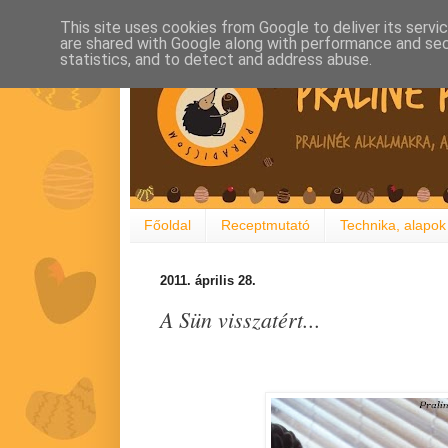
This site uses cookies from Google to deliver its servi
are shared with Google along with performance and secu
statistics, and to detect and address abuse.
Főoldal
Receptmutató
Technika, alapok
2011. április 28.
A Sün visszatért...