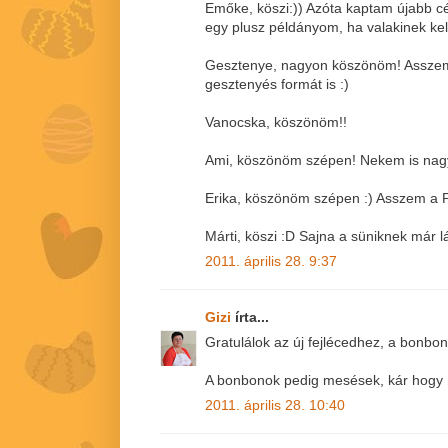
Emőke, köszi:)) Azóta kaptam újabb c
egy plusz példányom, ha valakinek kell
Gesztenye, nagyon köszönöm! Asszem 
gesztenyés formát is :)
Vanocska, köszönöm!!
Ami, köszönöm szépen! Nekem is nagyo
Erika, köszönöm szépen :) Asszem a Pu
Márti, köszi :D Sajna a süniknek már lá
2011. április 28. 9:37
Gizi
írta...
Gratulálok az új fejlécedhez, a bonbon
A bonbonok pedig mesések, kár hogy n
2011. április 28. 10:40