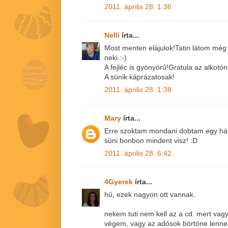
2011. április 28. 1:36
Nelli
írta...
Most menten elájulok!Tatin látom még 
neki.:-)
A fejléc is gyönyörű!Gratula az alkot
A sünik káprázatosak!
2011. április 28. 1:38
Mary
írta...
Erre szoktam mondani dobtam egy hát
süni bonbon mindent visz! :D
2011. április 28. 6:42
4Gyerek
írta...
hű, ezek nagyon ott vannak.
nekem tuti nem kell az a cd. mert vagy
végem, vagy az adósok börtöne lenne