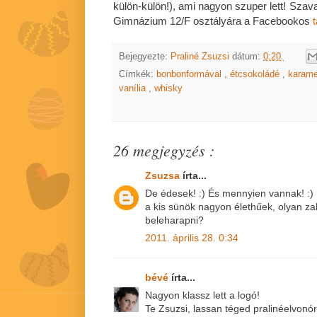
külön-külön!), ami nagyon szuper lett! Sza
Gimnázium 12/F osztályára a Facebookos
Bejegyezte:
Praliné Zsuzsi
dátum:
0:20
Címkék:
bonbonformával
,
étcsokoládé
,
karame
vanília
,
whisky
26 megjegyzés :
Zsuzsa
írta...
De édesek! :) És mennyien vannak! :) Kl
a kis sünök nagyon élethűek, olyan zab
beleharapni?
2011. április 28. 0:34
bévé
írta...
Nagyon klassz lett a logó!
Te Zsuzsi, lassan téged pralinéelvonóra 