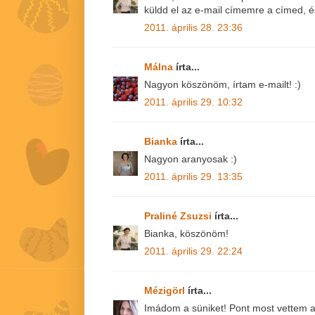
küldd el az e-mail címemre a címed, 
2011. április 28. 23:36
Málna
írta...
Nagyon köszönöm, írtam e-mailt! :)
2011. április 29. 10:32
Bianka
írta...
Nagyon aranyosak :)
2011. április 29. 13:35
Praliné Zsuzsi
írta...
Bianka, köszönöm!
2011. április 29. 22:24
Mézigörl
írta...
Imádom a süniket! Pont most vettem a