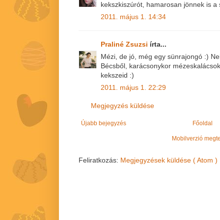
kekszkiszúrót, hamarosan jönnek is a s
2011. május 1. 14:34
Praliné Zsuzsi
írta...
Mézi, de jó, még egy sünrajongó :) N
Bécsből, karácsonykor mézeskalácsok 
kekszeid :)
2011. május 1. 22:29
Megjegyzés küldése
Újabb bejegyzés
Főoldal
Mobilverzió megt
Feliratkozás:
Megjegyzések küldése ( Atom )