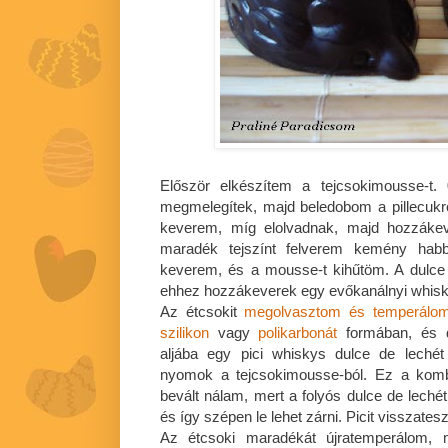
Először elkészítem a tejcsokimousse-t. 
megmelegítek, majd beledobom a pillecukro
keverem, míg elolvadnak, majd hozzákev
maradék tejszínt felverem kemény hab
keverem, és a mousse-t kihűtöm. A dulce
ehhez hozzákeverek egy evőkanálnyi whisk
Az étcsokit
megolvasztom és temperálo
szilikon
vagy
polikarbonát
formában, és d
aljába egy pici whiskys dulce de lechét
nyomok a tejcsokimousse-ból. Ez a komb
bevált nálam, mert a folyós dulce de lec
és így szépen le lehet zárni. Picit visszate
Az étcsoki maradékát újratemperálom, 