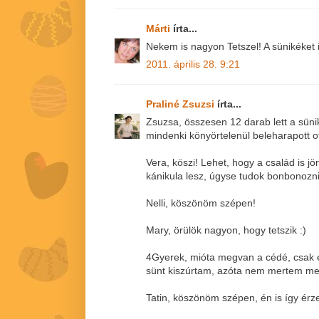
Márti
írta...
Nekem is nagyon Tetszel! A sünikéket
2011. április 28. 9:21
Praliné Zsuzsi
írta...
Zsuzsa, összesen 12 darab lett a sünik
mindenki könyörtelenül beleharapott ot
Vera, köszi! Lehet, hogy a család is j
kánikula lesz, úgyse tudok bonbonozn
Nelli, köszönöm szépen!
Mary, örülök nagyon, hogy tetszik :)
4Gyerek, mióta megvan a cédé, csak 
sünt kiszúrtam, azóta nem mertem meg
Tatin, köszönöm szépen, én is így érz