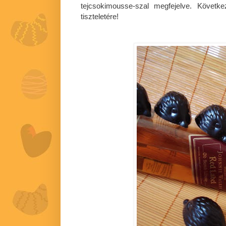
tejcsokimousse-szal megfejelve. Követk
tiszteletére!