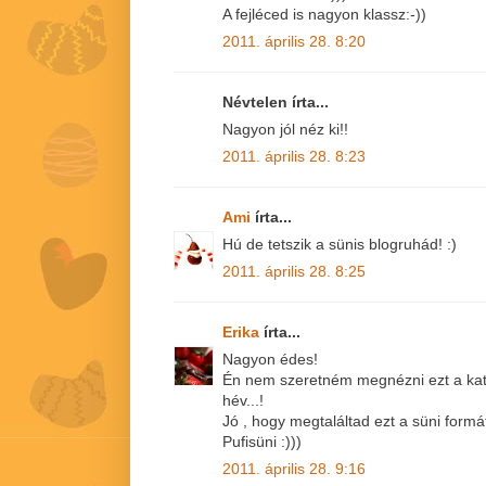
A fejléced is nagyon klassz:-))
2011. április 28. 8:20
Névtelen írta...
Nagyon jól néz ki!!
2011. április 28. 8:23
Ami
írta...
Hú de tetszik a sünis blogruhád! :)
2011. április 28. 8:25
Erika
írta...
Nagyon édes!
Én nem szeretném megnézni ezt a kata
hév...!
Jó , hogy megtaláltad ezt a süni formá
Pufisüni :)))
2011. április 28. 9:16