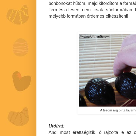
bonbonokat hűtöm, majd kifordítom a formáb
Természetesen nem csak sünformában k
mélyebb formában érdemes elkészíteni!
A tesóm alig bírta kivárni
Utóirat:
Andi most érettségizik, ő rajzolta le az o