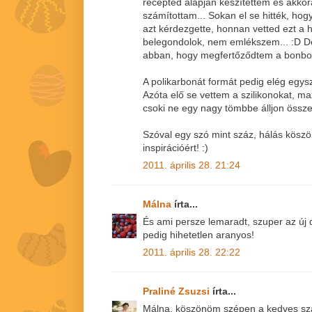
recepted alapján készítettem és akkor
számítottam... Sokan el se hitték, hog
azt kérdezgette, honnan vetted ezt a 
belegondolok, nem emlékszem... :D De 
abban, hogy megfertőződtem a bonbon
A polikarbonát formát pedig elég egys
Azóta elő se vettem a szilikonokat, 
csoki ne egy nagy tömbbe álljon össze
Szóval egy szó mint száz, hálás kösz
inspirációért! :)
2011. április 28. 21:24
Málna
írta...
És ami persze lemaradt, szuper az új d
pedig hihetetlen aranyos!
2011. április 28. 22:22
Praliné Zsuzsi
írta...
Málna, köszönöm szépen a kedves sza