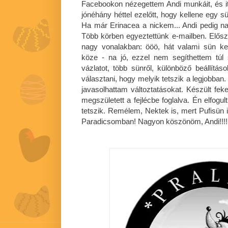
Facebookon nézegettem Andi munkáit, és itt
jónéhány héttel ezelőtt, hogy kellene egy 
Ha már Erinacea a nickem... Andi pedig nag
Több körben egyeztettünk e-mailben. Előszö
nagy vonalakban: ööö, hát valami sün k
köze - na jó, ezzel nem segíthettem túl 
vázlatot, több sünről, különböző beállítás
választani, hogy melyik tetszik a legjobban
javasolhattam változtatásokat. Készült feke
megszületett a fejlécbe foglalva. Én elfog
tetszik. Remélem, Nektek is, mert Pufisün i
Paradicsomban! Nagyon köszönöm, Andi!!!!