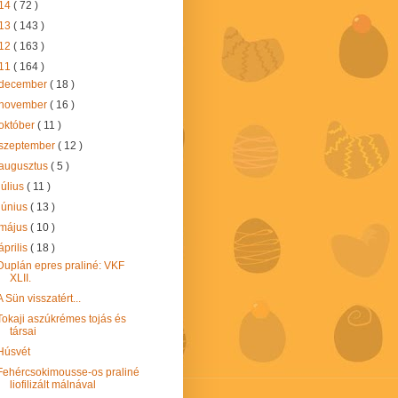
14
( 72 )
13
( 143 )
12
( 163 )
11
( 164 )
december
( 18 )
november
( 16 )
október
( 11 )
szeptember
( 12 )
augusztus
( 5 )
július
( 11 )
június
( 13 )
május
( 10 )
április
( 18 )
Duplán epres praliné: VKF
XLII.
A Sün visszatért...
Tokaji aszúkrémes tojás és
társai
Húsvét
Fehércsokimousse-os praliné
liofilizált málnával