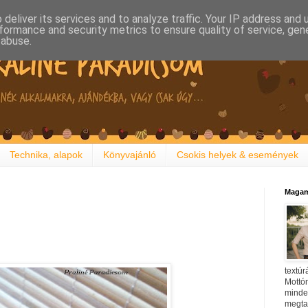
deliver its services and to analyze traffic. Your IP address and
formance and security metrics to ensure quality of service, ge
 abuse.
Technika, alapok
Könyvajánló
Csokis helyek & események
Magam
textúr
Mottóm
minden
megtal