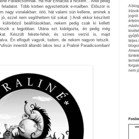
aliné Paradicsomnak. Ha már Erinacea a nickem... Andi pedig
A blo
 feladatot. Több körben egyeztettünk e-mailben. Először is
írások
eim nagy vonalakban: ööö, hát valami sün kellene, aminek a
jogról
ó, ezzel nem segíthettem túl sokat :) Andi ekkor készített
értel
l, különböző beállításokban, nekem pedig csak ki kellett
máshol
etszik a legjobban. Utána ezt kidolgozta, én pedig még
kivéte
sokat. Készült fekete-fehér, és színes verzió is, majd
gyűjtő
lalva. Én elfogult vagyok, tudom, de nekem nagyon tetszik.
teljes 
fisün innentől állandó lakos lesz a Praliné Paradicsomban!
blogom
Amenn
tüntet
termé
forga
nem j
Fotói
ww