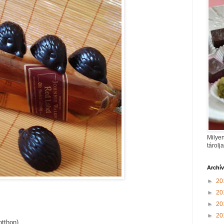
Milyen
tárolj
Archí
►
20
►
20
►
20
►
20
otthon)