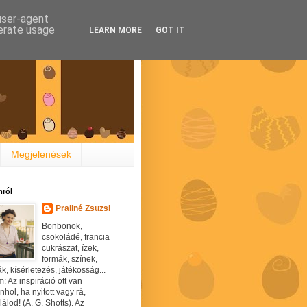
 user-agent
nerate usage
LEARN MORE
GOT IT
Megjelenések
ról
Praliné Zsuzsi
Bonbonok,
csokoládé, francia
cukrászat, ízek,
formák, színek,
ák, kísérletezés, játékosság...
: Az inspiráció ott van
hol, ha nyitott vagy rá,
álod! (A. G. Shotts). Az