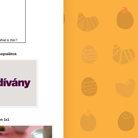
hat is this?
 megtaláltok
n 1x1