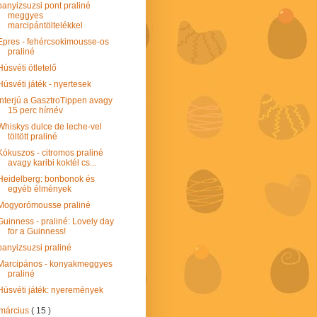
panyizsuzsi pont praliné
meggyes
marcipántöltelékkel
Epres - fehércsokimousse-os
praliné
Húsvéti ötletelő
Húsvéti játék - nyertesek
Interjú a GasztroTippen avagy
15 perc hírnév
Whiskys dulce de leche-vel
töltött praliné
Kókuszos - citromos praliné
avagy karibi koktél cs...
Heidelberg: bonbonok és
egyéb élmények
Mogyorómousse praliné
Guinness - praliné: Lovely day
for a Guinness!
panyizsuzsi praliné
Marcipános - konyakmeggyes
praliné
Húsvéti játék: nyeremények
március
( 15 )