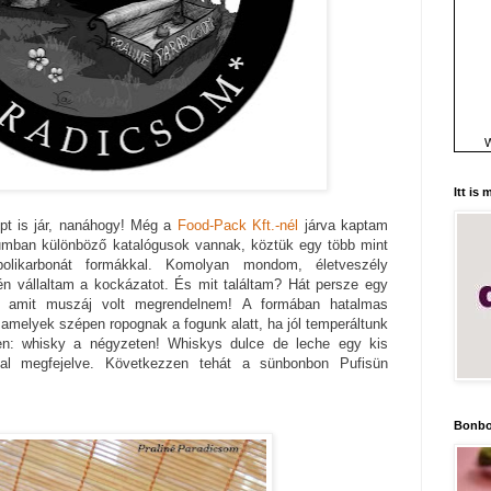
W
Itt is
pt is jár, nanáhogy! Még a
Food-Pack Kft.-nél
járva kaptam
umban különböző katalógusok vannak, köztük egy több mint
polikarbonát formákkal. Komolyan mondom, életveszély
én vállaltam a kockázatot. És mit találtam? Hát persze egy
t, amit muszáj volt megrendelnem! A formában hatalmas
 amelyek szépen ropognak a fogunk alatt, ha jól temperáltunk
yen: whisky a négyzeten! Whiskys dulce de leche egy kis
zal megfejelve. Következzen tehát a sünbonbon Pufisün
Bonbo