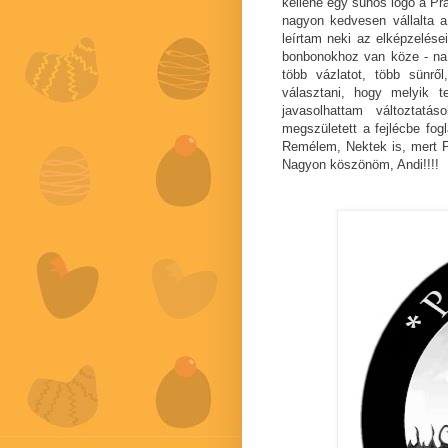
kellene egy sünös logó a Pr
nagyon kedvesen vállalta a
leírtam neki az elképzelés
bonbonokhoz van köze - na j
több vázlatot, több sünrő
választani, hogy melyik t
javasolhattam változtatá
megszületett a fejlécbe fog
Remélem, Nektek is, mert Pu
Nagyon köszönöm, Andi!!!!