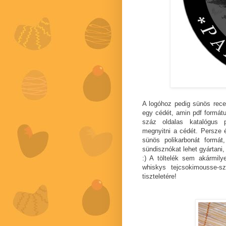
A logóhoz pedig sünös rece
egy cédét, amin pdf formát
száz oldalas katalógus 
megnyitni a cédét. Persze 
sünös polikarbonát formá
sündisznókat lehet gyártani,
:) A töltelék sem akármil
whiskys tejcsokimousse-s
tiszteletére!