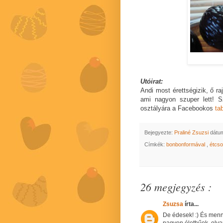
Utóirat:
Andi most érettségizik, ő raj
ami nagyon szuper lett! 
osztályára a Facebookos
ta
Bejegyezte:
Praliné Zsuzsi
dátu
Címkék:
bonbonformával
,
étcs
26 megjegyzés :
Zsuzsa
írta...
De édesek! :) És mennyi