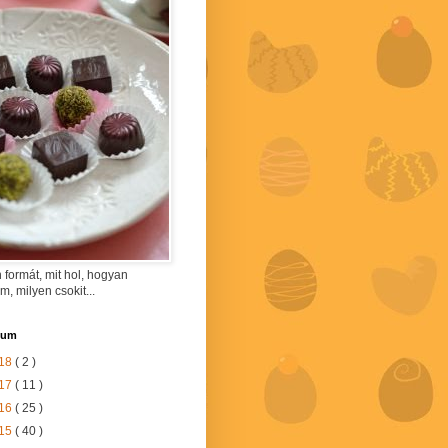
 formát, mit hol, hogyan
am, milyen csokit...
vum
18
( 2 )
17
( 11 )
16
( 25 )
15
( 40 )