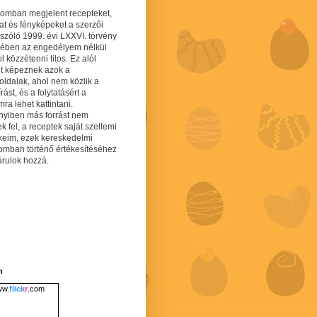
gomban megjelent recepteket,
at és fényképeket a szerzői
 szóló 1999. évi LXXVI. törvény
mében az engedélyem nélkül
 közzétenni tilos. Ez alól
lt képeznek azok a
oldalak, ahol nem közlik a
írást, és a folytatásért a
ra lehet kattintani.
yiben más forrást nem
ek fel, a receptek saját szellemi
keim, ezek kereskedelmi
lomban történő értékesítéséhez
árulok hozzá.
m
w.
flick
r
.com