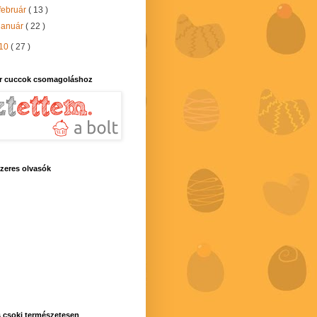
február
( 13 )
január
( 22 )
10
( 27 )
r cuccok csomagoláshoz
zeres olvasók
 csoki természetesen