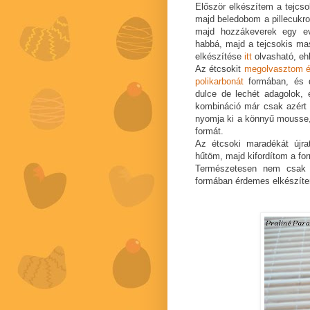
Először elkészítem a tejcso
majd beledobom a pillecukro
majd hozzákeverek egy ev
habbá, majd a tejcsokis ma
elkészítése
itt
olvasható, eh
Az étcsokit
megolvasztom é
polikarbonát
formában, és d
dulce de lechét adagolok,
kombináció már csak azért 
nyomja ki a könnyű mousse, 
formát.
Az étcsoki maradékát újr
hűtöm, majd kifordítom a fo
Természetesen nem csak 
formában érdemes elkészíte