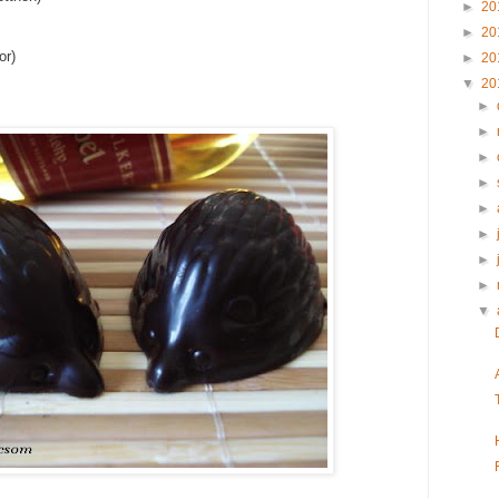
►
20
►
20
or)
►
20
▼
20
►
►
►
►
►
►
►
►
▼