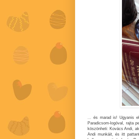
... és marad is! Ugyanis el
Paradicsom-logóval, rajta p
köszönheti: Kovács Andi, ak
Andi munkáit, és itt pattan