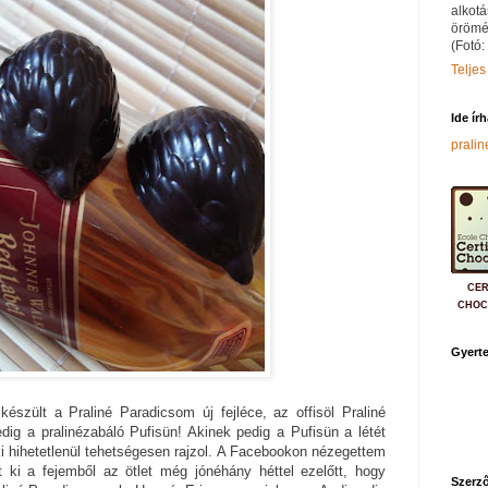
alkotá
örömé
(Fotó:
Teljes
Ide ír
prali
CER
CHOC
Gyerte
készült a Praliné Paradicsom új fejléce, az offisöl Praliné
edig a pralinézabáló Pufisün! Akinek pedig a Pufisün a létét
i hihetetlenül tehetségesen rajzol. A Facebookon nézegettem
t ki a fejemből az ötlet még jónéhány héttel ezelőtt, hogy
Szerző