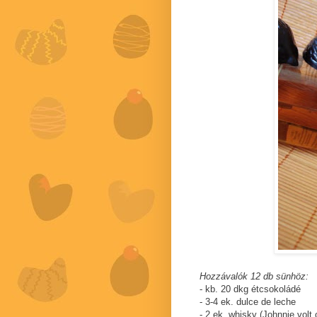
Hozzávalók 12 db sünhöz:
- kb. 20 dkg étcsokoládé
- 3-4 ek. dulce de leche
- 2 ek. whisky (Johnnie volt 