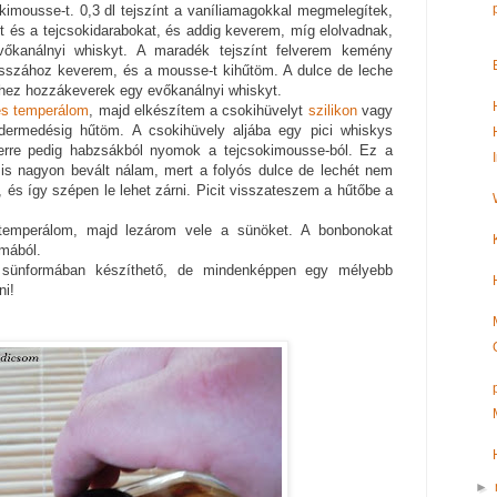
kimousse-t. 0,3 dl tejszínt a vaníliamagokkal megmelegítek,
t és a tejcsokidarabokat, és addig keverem, míg elolvadnak,
őkanálnyi whiskyt. A maradék tejszínt felverem kemény
sszához keverem, és a mousse-t kihűtöm. A dulce de leche
hez hozzákeverek egy evőkanálnyi whiskyt.
s temperálom
, majd elkészítem a csokihüvelyt
szilikon
vagy
ermedésig hűtöm. A csokihüvely aljába egy pici whiskys
 erre pedig habzsákból nyomok a tejcsokimousse-ból. Ez a
is nagyon bevált nálam, mert a folyós dulce de lechét nem
és így szépen le lehet zárni. Picit visszateszem a hűtőbe a
atemperálom, majd lezárom vele a sünöket. A bonbonokat
rmából.
sünformában készíthető, de mindenképpen egy mélyebb
ni!
►