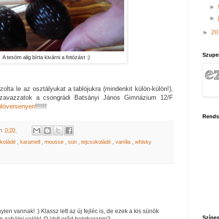
►
►
►
20
Szupe
A tesóm alig bírta kivárni a fotózást :)
zolta le az osztályukat a tablójukra (mindenkit külön-külön!),
Szavazzatok a csongrádi Batsányi János Gimnázium 12/F
blóversenyen
!!!!!!
Rends
m:
0:20
okoládé
,
karamell
,
mousse
,
sün
,
tejcsokoládé
,
vanília
,
whisky
en vannak! :) Klassz lett az új fejléc is, de ezek a kis sünök
Színes