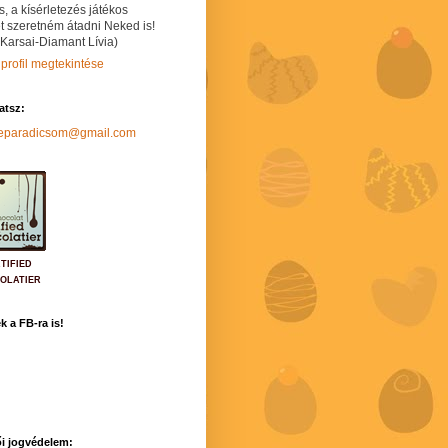
s, a kísérletezés játékos
t szeretném átadni Neked is!
 Karsai-Diamant Lívia)
 profil megtekintése
hatsz:
neparadicsom@gmail.com
TIFIED
OLATIER
k a FB-ra is!
i jogvédelem: