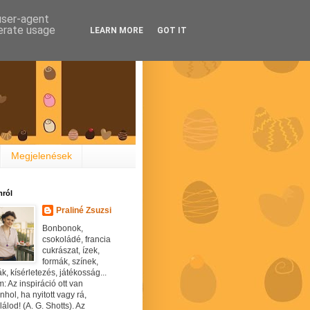
 user-agent
nerate usage
LEARN MORE
GOT IT
Megjelenések
ról
Praliné Zsuzsi
Bonbonok,
csokoládé, francia
cukrászat, ízek,
formák, színek,
ák, kísérletezés, játékosság...
: Az inspiráció ott van
hol, ha nyitott vagy rá,
álod! (A. G. Shotts). Az