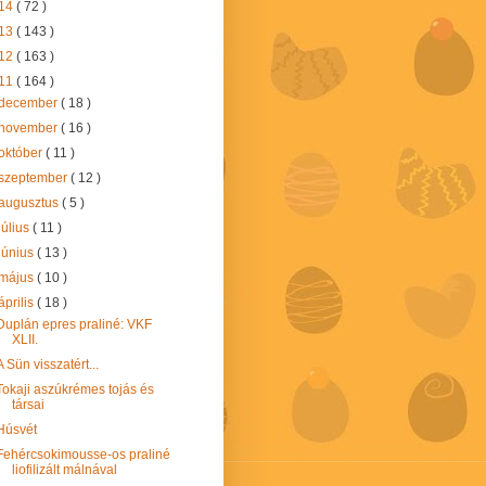
14
( 72 )
13
( 143 )
12
( 163 )
11
( 164 )
december
( 18 )
november
( 16 )
október
( 11 )
szeptember
( 12 )
augusztus
( 5 )
július
( 11 )
június
( 13 )
május
( 10 )
április
( 18 )
Duplán epres praliné: VKF
XLII.
A Sün visszatért...
Tokaji aszúkrémes tojás és
társai
Húsvét
Fehércsokimousse-os praliné
liofilizált málnával