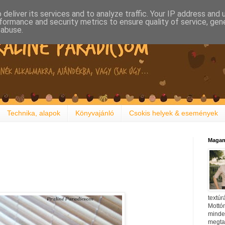
deliver its services and to analyze traffic. Your IP address and
formance and security metrics to ensure quality of service, ge
 abuse.
Technika, alapok
Könyvajánló
Csokis helyek & események
Magam
textúr
Mottóm
minden
megtal