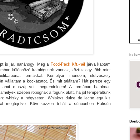
W
Itt is
pt is jár, nanáhogy! Még a
Food-Pack Kft.-nél
járva kaptam
umban különböző katalógusok vannak, köztük egy több mint
polikarbonát formákkal. Komolyan mondom, életveszély
én vállaltam a kockázatot. És mit találtam? Hát persze egy
t, amit muszáj volt megrendelnem! A formában hatalmas
 amelyek szépen ropognak a fogunk alatt, ha jól temperáltunk
yen: whisky a négyzeten! Whiskys dulce de leche egy kis
zal megfejelve. Következzen tehát a sünbonbon Pufisün
Bonbo