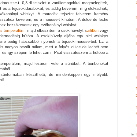
kimousse-t. 0,3 dl tejszínt a vaníliamagokkal megmelegítek,
t és a tejcsokidarabokat, és addig keverem, míg elolvadnak,
őkanálnyi whiskyt. A maradék tejszínt felverem kemény
sszához keverem, és a mousse-t kihűtöm. A dulce de leche
hez hozzákeverek egy evőkanálnyi whiskyt.
s temperálom
, majd elkészítem a csokihüvelyt
szilikon
vagy
ermedésig hűtöm. A csokihüvely aljába egy pici whiskys
 erre pedig habzsákból nyomok a tejcsokimousse-ból. Ez a
is nagyon bevált nálam, mert a folyós dulce de lechét nem
és így szépen le lehet zárni. Picit visszateszem a hűtőbe a
atemperálom, majd lezárom vele a sünöket. A bonbonokat
rmából.
sünformában készíthető, de mindenképpen egy mélyebb
ni!
►