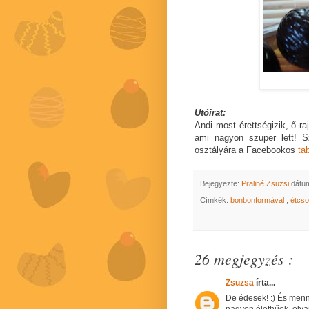
Utóirat:
Andi most érettségizik, ő raj
ami nagyon szuper lett! 
osztályára a Facebookos
ta
Bejegyezte:
Praliné Zsuzsi
dátu
Címkék:
bonbonformával
,
étcs
26 megjegyzés :
Zsuzsa
írta...
De édesek! :) És mennyi