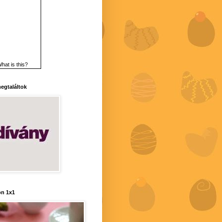
hat is this?
 megtaláltok
n 1x1