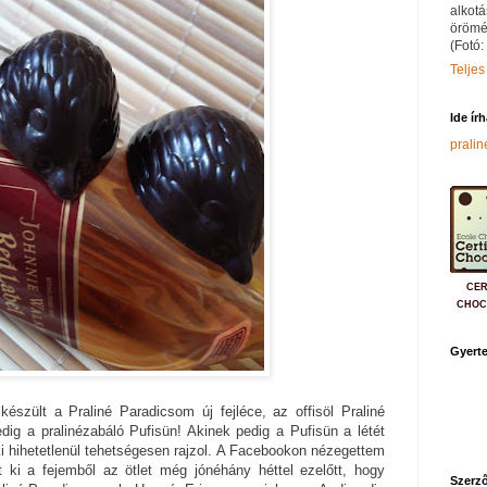
alkotá
örömé
(Fotó:
Teljes
Ide ír
prali
CER
CHOC
Gyerte
készült a Praliné Paradicsom új fejléce, az offisöl Praliné
edig a pralinézabáló Pufisün! Akinek pedig a Pufisün a létét
i hihetetlenül tehetségesen rajzol. A Facebookon nézegettem
t ki a fejemből az ötlet még jónéhány héttel ezelőtt, hogy
Szerző