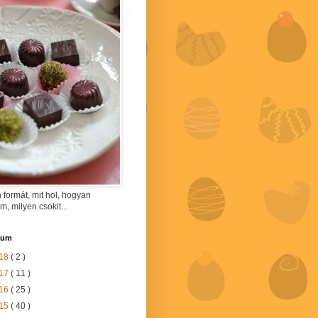
 formát, mit hol, hogyan
am, milyen csokit...
vum
18
( 2 )
17
( 11 )
16
( 25 )
15
( 40 )