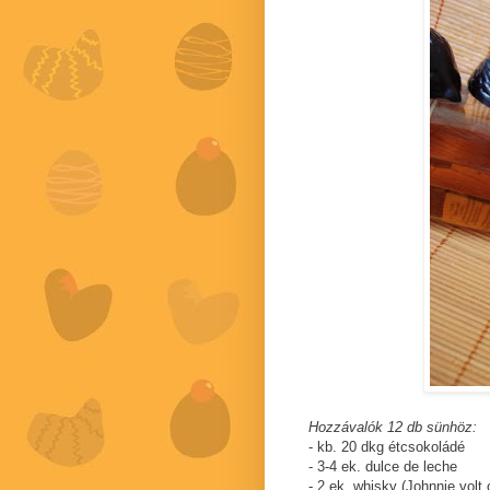
Hozzávalók 12 db sünhöz:
- kb. 20 dkg étcsokoládé
- 3-4 ek. dulce de leche
- 2 ek. whisky (Johnnie volt 