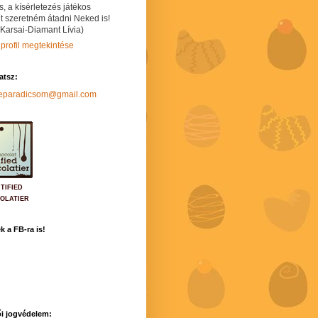
s, a kísérletezés játékos
t szeretném átadni Neked is!
 Karsai-Diamant Lívia)
 profil megtekintése
hatsz:
neparadicsom@gmail.com
TIFIED
OLATIER
k a FB-ra is!
i jogvédelem: