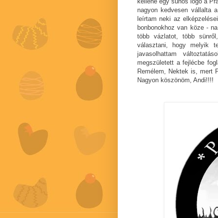
kellene egy sünös logó a Pr
nagyon kedvesen vállalta a
leírtam neki az elképzelés
bonbonokhoz van köze - na j
több vázlatot, több sünrő
választani, hogy melyik t
javasolhattam változtatá
megszületett a fejlécbe fog
Remélem, Nektek is, mert Pu
Nagyon köszönöm, Andi!!!!