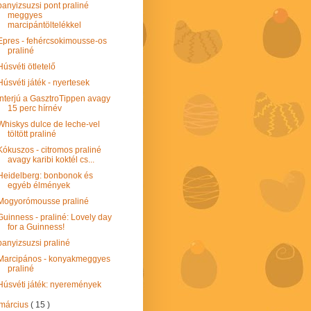
panyizsuzsi pont praliné
meggyes
marcipántöltelékkel
Epres - fehércsokimousse-os
praliné
Húsvéti ötletelő
Húsvéti játék - nyertesek
Interjú a GasztroTippen avagy
15 perc hírnév
Whiskys dulce de leche-vel
töltött praliné
Kókuszos - citromos praliné
avagy karibi koktél cs...
Heidelberg: bonbonok és
egyéb élmények
Mogyorómousse praliné
Guinness - praliné: Lovely day
for a Guinness!
panyizsuzsi praliné
Marcipános - konyakmeggyes
praliné
Húsvéti játék: nyeremények
március
( 15 )