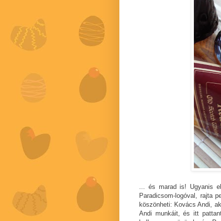
... és marad is! Ugyanis el
Paradicsom-logóval, rajta p
köszönheti: Kovács Andi, ak
Andi munkáit, és itt pattan