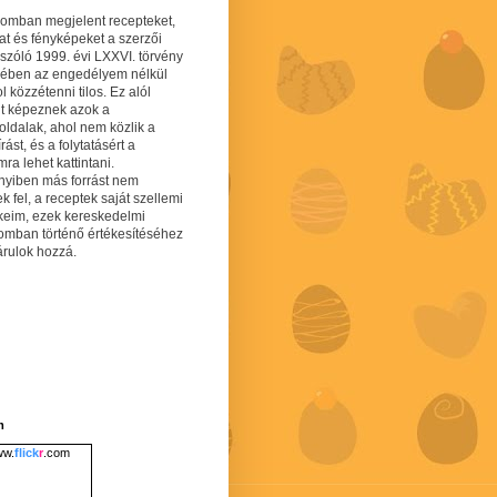
gomban megjelent recepteket,
at és fényképeket a szerzői
 szóló 1999. évi LXXVI. törvény
mében az engedélyem nélkül
 közzétenni tilos. Ez alól
lt képeznek azok a
oldalak, ahol nem közlik a
írást, és a folytatásért a
ra lehet kattintani.
yiben más forrást nem
ek fel, a receptek saját szellemi
keim, ezek kereskedelmi
lomban történő értékesítéséhez
árulok hozzá.
m
w.
flick
r
.com