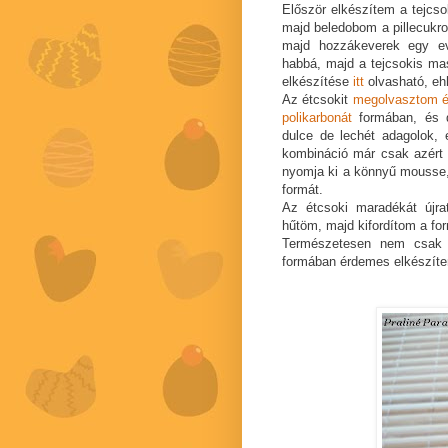
Először elkészítem a tejcso
majd beledobom a pillecukro
majd hozzákeverek egy ev
habbá, majd a tejcsokis ma
elkészítése
itt
olvasható, eh
Az étcsokit
megolvasztom é
polikarbonát
formában, és d
dulce de lechét adagolok,
kombináció már csak azért 
nyomja ki a könnyű mousse, 
formát.
Az étcsoki maradékát újr
hűtöm, majd kifordítom a fo
Természetesen nem csak 
formában érdemes elkészíte