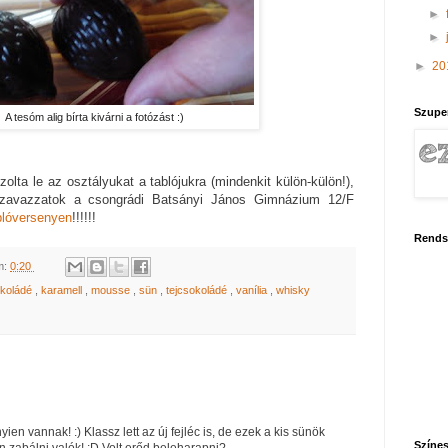
►
►
►
20
Szupe
A tesóm alig bírta kivárni a fotózást :)
zolta le az osztályukat a tablójukra (mindenkit külön-külön!),
Szavazzatok a csongrádi Batsányi János Gimnázium 12/F
blóversenyen
!!!!!!
Rends
m:
0:20
okoládé
,
karamell
,
mousse
,
sün
,
tejcsokoládé
,
vanília
,
whisky
en vannak! :) Klassz lett az új fejléc is, de ezek a kis sünök
Színes