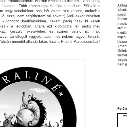
aliné Paradicsomnak. Ha már Erinacea a nickem... Andi pedig
A blo
 feladatot. Több körben egyeztettünk e-mailben. Először is
írások
eim nagy vonalakban: ööö, hát valami sün kellene, aminek a
jogról
ó, ezzel nem segíthettem túl sokat :) Andi ekkor készített
értel
l, különböző beállításokban, nekem pedig csak ki kellett
máshol
etszik a legjobban. Utána ezt kidolgozta, én pedig még
kivéte
sokat. Készült fekete-fehér, és színes verzió is, majd
gyűjtő
lalva. Én elfogult vagyok, tudom, de nekem nagyon tetszik.
teljes 
fisün innentől állandó lakos lesz a Praliné Paradicsomban!
blogom
Amenn
tüntet
termé
forga
nem j
Fotói
ww