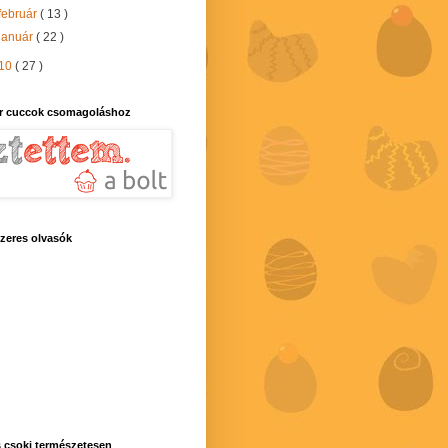
február
( 13 )
január
( 22 )
10
( 27 )
r cuccok csomagoláshoz
zeres olvasók
 csoki természetesen