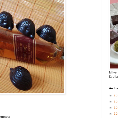
Milyen
tárolj
Archí
►
20
►
20
►
20
►
20
otthon)