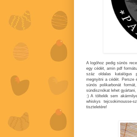
A logóhoz pedig sünös rece
egy cédét, amin pdf formát
száz oldalas katalógus 
megnyitni a cédét. Persze 
sünös polikarbonát formá
sündisznókat lehet gyártani,
:) A töltelék sem akármil
whiskys tejcsokimousse-s
tiszteletére!