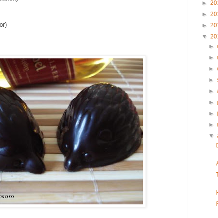
►
20
►
20
or)
►
20
▼
20
►
►
►
►
►
►
►
►
▼