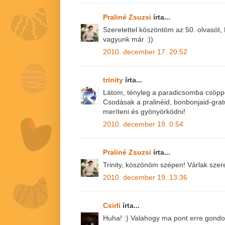
Praliné Zsuzsi
írta...
Szeretettel köszöntöm az 50. olvasót, 
vagyunk már :))
2010. december 17. 20:52
trinity
írta...
Látom, tényleg a paradicsomba csöpp
Csodásak a pralinéid, bonbonjaid-gratu
meríteni és gyönyörködni!
2010. december 19. 0:54
Praliné Zsuzsi
írta...
Trinity, köszönöm szépen! Várlak szeret
2010. december 19. 13:36
Csirli
írta...
Huha! :) Valahogy ma pont erre gondol