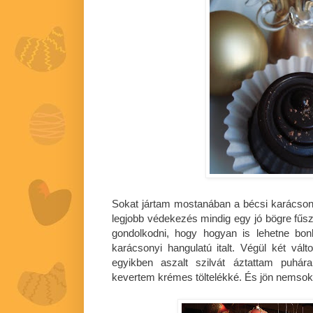
Sokat jártam mostanában a bécsi karácsony
legjobb védekezés mindig egy jó bögre fűsze
gondolkodni, hogy hogyan is lehetne bo
karácsonyi hangulatú italt. Végül két válto
egyikben aszalt szilvát áztattam puhár
kevertem krémes töltelékké. És jön nemsoká