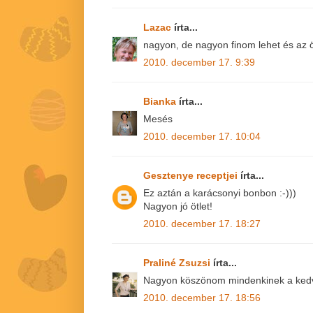
Lazac
írta...
nagyon, de nagyon finom lehet és az ötl
2010. december 17. 9:39
Bianka
írta...
Mesés
2010. december 17. 10:04
Gesztenye receptjei
írta...
Ez aztán a karácsonyi bonbon :-)))
Nagyon jó ötlet!
2010. december 17. 18:27
Praliné Zsuzsi
írta...
Nagyon köszönom mindenkinek a kedv
2010. december 17. 18:56