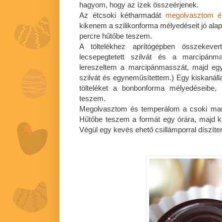
hagyom, hogy az ízek összeérjenek.
Az étcsoki kétharmadát
megolvasztom é
kikenem a szilikonforma mélyedéseit jó al
percre hűtőbe teszem.
A töltelékhez aprítógépben összekevert
lecsepegtetett szilvát és a marcipánm
lereszeltem a marcipánmasszát, majd egy
szilvát és egyneműsítettem.) Egy kiskanál
tölteléket a bonbonforma mélyedéseibe,
teszem.
Megolvasztom és temperálom a csoki mar
Hűtőbe teszem a formát egy órára, majd k
Végül egy kevés ehető csillámporral díszíte