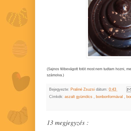
(Sajnos félbevágott fotót most nem tudtam hozni, me
számolva.)
Bejegyezte:
Praliné Zsuzsi
dátum:
0:43
Címkék:
aszalt gyümölcs
,
bonbonformával
,
bo
13 megjegyzés :