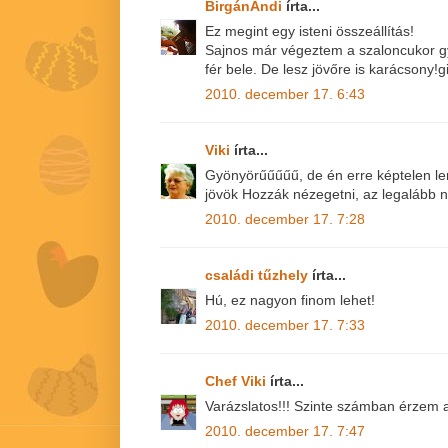
BirgánAndi
írta...
Ez megint egy isteni összeállítás!
Sajnos már végeztem a szaloncukor gy
fér bele. De lesz jövőre is karácsony!g
2010. december 17. 6:43
Viki
írta...
Gyönyörűűűűű, de én erre képtelen l
jövök Hozzák nézegetni, az legalább ne
2010. december 17. 7:28
családi tűzhely
írta...
Hú, ez nagyon finom lehet!
2010. december 17. 7:33
Chef Viki
írta...
Varázslatos!!! Szinte számban érzem a
2010. december 17. 7:47