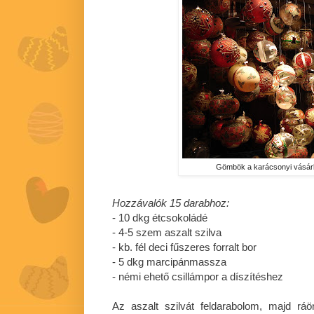
Gömbök a karácsonyi vásár
Hozzávalók 15 darabhoz:
- 10 dkg étcsokoládé
- 4-5 szem aszalt szilva
- kb. fél deci fűszeres forralt bor
- 5 dkg marcipánmassza
- némi ehető csillámpor a díszítéshez
Az aszalt szilvát feldarabolom, majd ráö