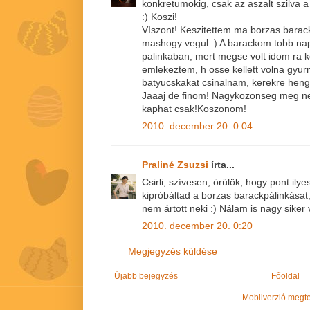
konkretumokig, csak az aszalt szilva
:) Koszi!
VIszont! Keszitettem ma borzas barack
mashogy vegul :) A barackom tobb nap
palinkaban, mert megse volt idom ra 
emlekeztem, h osse kellett volna gyur
batyucskakat csinalnam, kerekre heng
Jaaaj de finom! Nagykozonseg meg nem
kaphat csak!Koszonom!
2010. december 20. 0:04
Praliné Zsuzsi
írta...
Csirli, szívesen, örülök, hogy pont ily
kipróbáltad a borzas barackpálinkásat,
nem ártott neki :) Nálam is nagy siker v
2010. december 20. 0:20
Megjegyzés küldése
Újabb bejegyzés
Főoldal
Mobilverzió megt