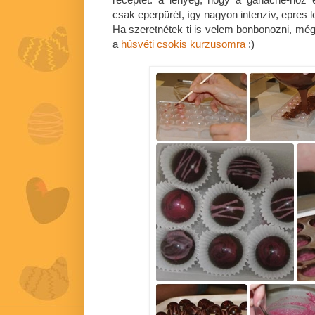
csak eperpürét, így nagyon intenzív, epres l
Ha szeretnétek ti is velem bonbonozni, még
a
húsvéti csokis kurzusomra
:)