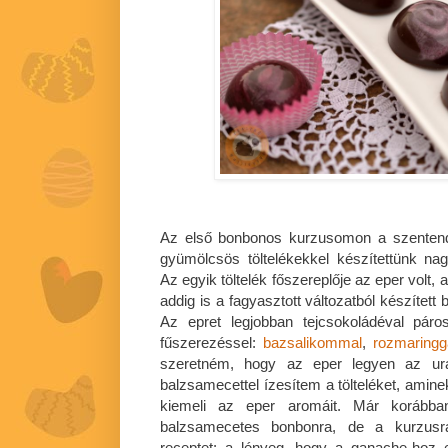
Az első bonbonos kurzusomon a szenten
gyümölcsös töltelékekkel készítettünk na
Az egyik töltelék főszereplője az eper volt,
addig is a fagyasztott változatból készítet
Az epret legjobban tejcsokoládéval páro
fűszerezéssel:
bazsalikommal
,
rozmaringg
szeretném, hogy az eper legyen az ura
balzsamecettel ízesítem a tölteléket, amine
kiemeli az eper aromáit. Már korább
balzsamecetes bonbonra, de a kurzusra
receptet: a lényeg, hogy a ganache-hoz e