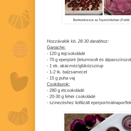
Bonbonkurzus az Ínyencházban (Fotók:
Hozzávalók kb. 28-30 darabhoz:
Ganache:
- 120 g tejcsokoládé
- 70 g eperpüré (leturmixolt és átpasszírozot
- 1 ek. akácméz/glükózszirup
- 1-2 tk. balzsamecet
- 15 g puha vaj
Csokiburok:
- 280 g étcsokoládé
- 20-30 g fehér csokoládé
- színezéshez liofilizált eperpor/málnapor/fe