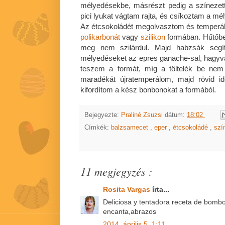
mélyedésekbe, másrészt pedig a színezett
pici lyukat vágtam rajta, és csíkoztam a mé
Az étcsokoládét megolvasztom és temperál
polikarbonát
vagy
szilikon
formában. Hűtőbe
meg nem szilárdul. Majd habzsák segít
mélyedéseket az epres ganache-sal, hagyva
teszem a formát, míg a töltelék be nem
maradékát újratemperálom, majd rövid i
kifordítom a kész bonbonokat a formából.
Bejegyezte:
Praliné Zsuzsi
dátum:
18:02
Címkék:
balzsamecet
,
eper
,
étcsokoládé
,
szí
11 megjegyzés :
Rosita Vargas
írta...
Deliciosa y tentadora receta de bom
encanta,abrazos
2014. április 5. 1:11