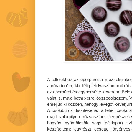
A töltelékhez az eperpürét a mézzel/glükóz
apróra töröm, kb. félig felolvasztom mikró
az eperpürét és egyneművé keverem. Bele
vajat is, majd botmixerrel összedolgozom. V
emeljük ki közben, nehogy levegőt keverjünk
A csokiburok díszítéséhez a fehér csokol
majd valamilyen rózsaszínes természetes 
bogyós gyümölcsök vagy céklapor) szí
készítettem: egyrészt ecsettel örvénye