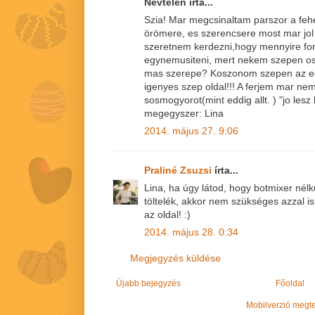
Névtelen írta...
Szia! Mar megcsinaltam parszor a fehe
örömere, es szerencsere most mar jol 
szeretnem kerdezni,hogy mennyire fon
egynemusiteni, mert nekem szepen ossz
mas szerepe? Koszonom szepen az edd
igenyes szep oldal!!! A ferjem mar nem
sosmogyorot(mint eddig allt. ) "jo les
megegyszer: Lina
2014. május 27. 9:06
Praliné Zsuzsi
írta...
Lina, ha úgy látod, hogy botmixer nélk
töltelék, akkor nem szükséges azzal is
az oldal! :)
2014. május 28. 0:34
Megjegyzés küldése
Újabb bejegyzés
Főoldal
Mobilverzió megt