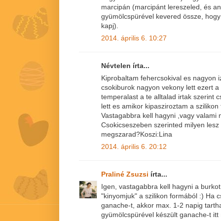
marcipán (marcipánt lereszeled, és ann
gyümölcspürével kevered össze, hog
kapj).
2014. április 6. 10:27
Névtelen írta...
Kiprobaltam fehercsokival es nagyon iz
csokiburok nagyon vekony lett ezert a 
temperalast a te alltalad irtak szerint 
lett es amikor kipasziroztam a szilikon
Vastagabbra kell hagyni ,vagy valami 
Csokicseszeben szerinted milyen lesz
megszarad?Koszi:Lina
2014. április 6. 20:12
Praliné Zsuzsi
írta...
Igen, vastagabbra kell hagyni a burkot,
"kinyomjuk" a szilikon formából :) Ha 
ganache-t, akkor max. 1-2 napig tarthat
gyümölcspürével készült ganache-t itt