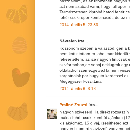
használtam, és az utóízében nagyon s
azt nem szabad várni, hogy full eper íze
Természetesen kipróbálhatod fehér cs
fehér csoki-eper kombinációt, de ez m
2014. április 5. 23:36
Névtelen írta...
Köszönöm szepen a valaszod,igen a ke
nem kattintottam ra ,ahol mar kiderült
felreertettem, az ize nagyon fini,csak
szivformaban,de sebaj nekiugrok egy 
oldaladrol szemezgetve.Ha nem vesze
zargatnalak par bugyuta kerdessel az 
Megegyszer köszi:Lina
2014. április 6. 8:13
Praliné Zsuzsi
írta...
Nagyon szívesen! Ha direkt rózsaszín t
málna-fehér csoki kombót ajánlom (12
kis akácméz, 15 g vaj, ízesítheted ezt 
nagyon finom rózsavízzel) vagy mehe