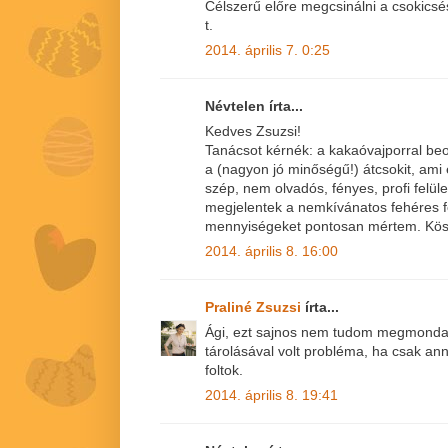
Célszerű előre megcsinálni a csokicsé
t.
2014. április 7. 0:25
Névtelen írta...
Kedves Zsuzsi!
Tanácsot kérnék: a kakaóvajporral be
a (nagyon jó minőségű!) átcsokit, ami 
szép, nem olvadós, fényes, profi felü
megjelentek a nemkívánatos fehéres fo
mennyiségeket pontosan mértem. Köszi
2014. április 8. 16:00
Praliné Zsuzsi
írta...
Ági, ezt sajnos nem tudom megmondani
tárolásával volt probléma, ha csak ann
foltok.
2014. április 8. 19:41