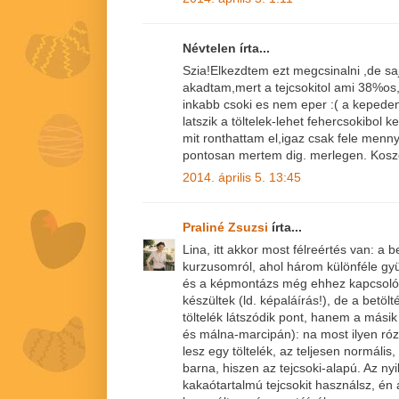
Névtelen írta...
Szia!Elkezdtem ezt megcsinalni ,de sajn
akadtam,mert a tejcsokitol ami 38%os, t
inkabb csoki es nem eper :( a kepede
latszik a töltelek-lehet fehercsokibol 
mit ronthattam el,igaz csak fele menn
pontosan mertem dig. merlegen. Koszo
2014. április 5. 13:45
Praliné Zsuzsi
írta...
Lina, itt akkor most félreértés van: a 
kurzusomról, ahol három különféle gyü
és a képmontázs még ehhez kapcsolód
készültek (ld. képaláírás!), de a betö
töltelék látszódik pont, hanem a másik
és málna-marcipán): na most ilyen róz
lesz egy töltelék, az teljesen normális,
barna, hiszen az tejcsoki-alapú. Az ny
kakaótartalmú tejcsokit használsz, én 