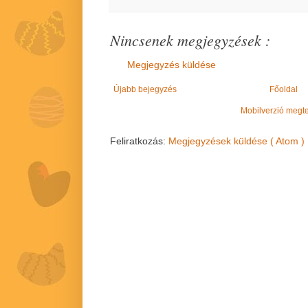
Nincsenek megjegyzések :
Megjegyzés küldése
Újabb bejegyzés
Főoldal
Mobilverzió megt
Feliratkozás:
Megjegyzések küldése ( Atom )