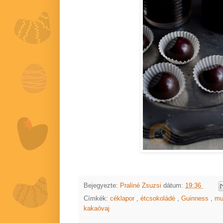
Bejegyezte:
Praliné Zsuzsi
dátum:
19:36
Címkék:
céklapor
,
étcsokoládé
,
Guinness
,
mu
kakaóvaj