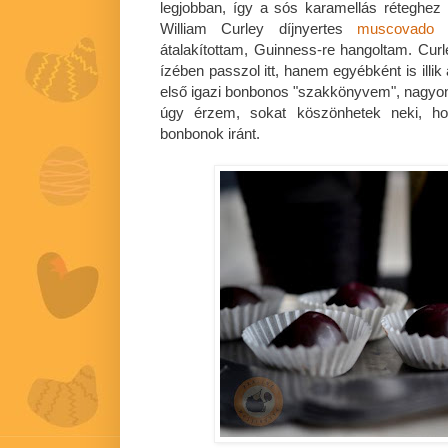
legjobban, így a sós karamellás réteghez 
William Curley díjnyertes
muscovado k
átalakítottam, Guinness-re hangoltam. Cu
ízében passzol itt, hanem egyébként is illi
első igazi bonbonos "szakkönyvem", nagyon
úgy érzem, sokat köszönhetek neki, ho
bonbonok iránt.