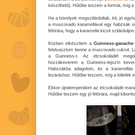
készíthető). Hűtőbe teszem a formát, míg a
Ha a hüvelyek megszilárdultak, kb. jó eg
a muscovado karamellával egy habzsák se
félórára, hogy a karamella kicsit szilárduljon.
Közben elkészítem a
Guinness-ganache
felolvasztom benne a muscovado cukrot. 
a Guinness-t. Az étcsokoládét mego
hozzákeverem a Guinness-tejszín kever
Habzsákba adagolom, és a karamellás r
lezáráshoz. Hűtőbe teszem, míg a töltelék e
Ekkor újratemperálom az étcsokoládé mara
Hűtőbe teszem egy jó félórára, majd kiborí