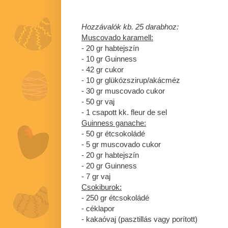
Hozzávalók kb. 25 darabhoz:
Muscovado karamell:
- 20 gr habtejszín
- 10 gr Guinness
- 42 gr cukor
- 10 gr glükózszirup/akácméz
- 30 gr muscovado cukor
- 50 gr vaj
- 1 csapott kk. fleur de sel
Guinness ganache:
- 50 gr étcsokoládé
- 5 gr muscovado cukor
- 20 gr habtejszín
- 20 gr Guinness
- 7 gr vaj
Csokiburok:
- 250 gr étcsokoládé
- céklapor
- kakaóvaj (pasztillás vagy porított)