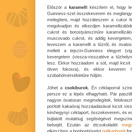
Először a
karamell
t készítem el, hogy le
Guinness-szel összekeverem és meglangyo
melegíteni, majd hozzáteszem a cukor f
megolvadjon és elkezdjen karamellizál
cukrot és borostyánszínűre karamellizá
muscovado cukrot, és addig kevergetem,
leveszem a karamellt a tűzről, és óvato
mellett a tejszín-Guinness elegyet (vig
kevergetem (vissza-visszatéve a tűzhel
lesz. Ekkor hozzáadom a sót, majd kicsit 
ötven fokosra), és ekkor keverem 
szobahőmérsékletűre hűljön.
Jöhet a
csokiburok
. Én céklaporral szín
persze ez a lépés elhagyható. Pár pasztill
nagyon óvatosan megmelegítek, felolvaszt
porított kakaóvaj hozzáadásával kicsit v
késhegynyi céklaport, összekeverem, és e
bújtatott mutatóujj segítségével megs
belsejét. Ezután az étcsokoládét
mego
elkészítem a bonbonhüvelyt
polikarbonát
fo