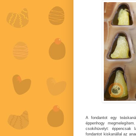
A fondantot egy teáskan
éppenhogy megmelegítem.
csokihüvelyt: éppencsak l
fondantot kiskanállal az an