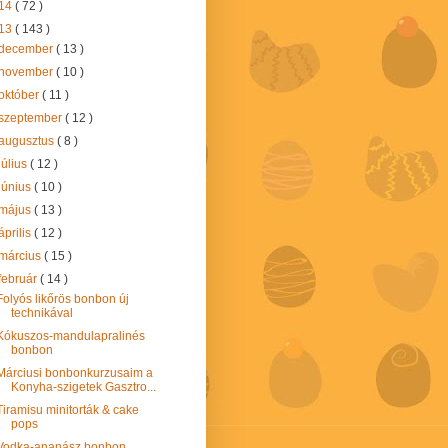
14
( 72 )
13
( 143 )
december
( 13 )
november
( 10 )
október
( 11 )
szeptember
( 12 )
augusztus
( 8 )
július
( 12 )
június
( 10 )
május
( 13 )
április
( 12 )
március
( 15 )
február
( 14 )
Folyós likőrös bonbon új
technikával
Kókuszos-mandulapralinés
bonbon
Márciusi bonbonkurzusaim a
Konyha-szigetek Gasztro...
Tiramisu minitorták & cake
pops
Vodka-ananász bonbon