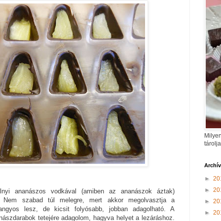
Milyen
tárolj
Archí
►
20
►
20
álnyi ananászos vodkával (amiben az ananászok áztak)
 Nem szabad túl melegre, mert akkor megolvasztja a
►
20
angyos lesz, de kicsit folyósabb, jobban adagolható. A
►
20
anászdarabok tetejére adagolom, hagyva helyet a lezáráshoz.