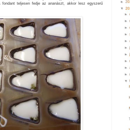
►
20
a fondant teljesen fedje az ananászt, akkor lesz egyszerű
▼
20
►
►
►
►
►
►
►
►
►
►
▼