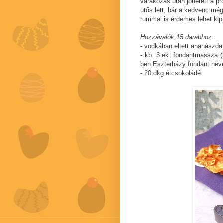
várakozás után jöhetett a p
ütős lett, bár a kedvenc mé
rummal is érdemes lehet kipr
Hozzávalók 15 darabhoz:
- vodkában eltett ananászda
- kb. 3 ek. fondantmassza (
ben Eszterházy fondant név
- 20 dkg étcsokoládé