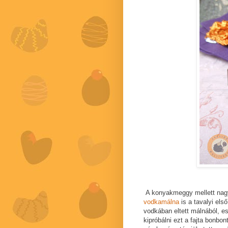
A konyakmeggy mellett nagy
vodkamálna
is a tavalyi els
vodkában eltett málnából, e
kipróbálni ezt a fajta bonbo