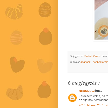
Bejegyezte:
Praliné Zsuzsi
dátu
Címkék:
ananász
,
bonbonform
6 megjegyzés :
NEDUDDGI
írta...
Kérdésem volna, ha mo
az eljárás? A vörösbor
2013. február 20. 18: