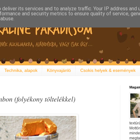
deliver its services and to analyze traffic. Your IP address and
formance and security metrics to ensure quality of service, ge
 abuse.
Technika, alapok
Könyvajánló
Csokis helyek & események
Magam
bon (folyékony töltelékkel)
textúr
Mottóm
minden
megtal