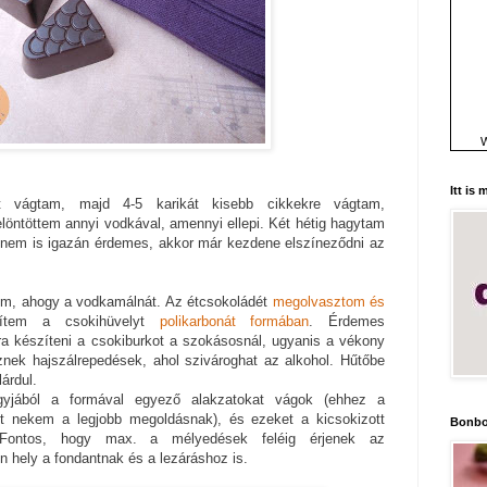
W
Itt is
t vágtam, majd 4-5 karikát kisebb cikkekre vágtam,
elöntöttem annyi vodkával, amennyi ellepi. Két hétig hagytam
b nem is igazán érdemes, akkor már kezdene elszíneződni az
m, ahogy a vodkamálnát. Az étcsokoládét
megolvasztom és
zítem a csokihüvelyt
polikarbonát formában
. Érdemes
ra készíteni a csokiburkot a szokásosnál, ugyanis a vékony
nek hajszálrepedések, ahol szivároghat az alkohol. Hűtőbe
árdul.
gyjából a formával egyező alakzatokat vágok (ehhez a
t nekem a legjobb megoldásnak), és ezeket a kicsokizott
Bonbo
 Fontos, hogy max. a mélyedések feléig érjenek az
 hely a fondantnak és a lezáráshoz is.