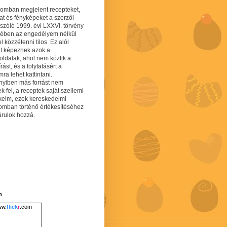
gomban megjelent recepteket,
at és fényképeket a szerzői
 szóló 1999. évi LXXVI. törvény
mében az engedélyem nélkül
 közzétenni tilos. Ez alól
lt képeznek azok a
oldalak, ahol nem közlik a
írást, és a folytatásért a
ra lehet kattintani.
yiben más forrást nem
ek fel, a receptek saját szellemi
keim, ezek kereskedelmi
lomban történő értékesítéséhez
árulok hozzá.
m
w.
flick
r
.com