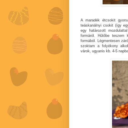
A maradék étcsokit gyors
teáskanálnyi csokit (így eg
egy határozott mozdulatta
formáról. Hűtőbe teszem 
formából. Légmentesen záró
szoktam a folyékony alkoh
várok, ugyanis kb. 4-5 napba