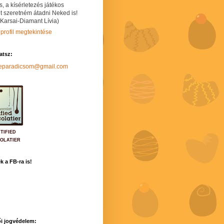
s, a kísérletezés játékos
t szeretném átadni Neked is!
 Karsai-Diamant Lívia)
 profil megtekintése
hatsz:
neparadicsom@gmail.com
TIFIED
OLATIER
k a FB-ra is!
i jogvédelem: