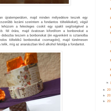
an újratemperálom, majd minden mélyedésre teszek egy
yszerűbb lezárni szerintem a fondantos töltelékeket), végül
l lehúzom a felesleges csokit egy spakli segítségével a
kb. fél órára, majd óvatosan kifordítom a bonbonokat a
 dobozba teszem a bonbonokat (én egyenként is sztaniolba
olos töltelékű bonbonokat csomagolni), majd türelmesen
 telik, míg az ananászban lévő alkohol feloldja a fondantot.
►
►
20
►
20
►
20