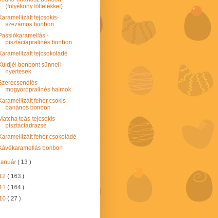
(folyékony töltelékkel)
Karamellizált tejcsokis-
szezámos bonbon
Passiókaramellás -
pisztáciapralinés bonbon
Karamellizált tejcsokoládé
Küldjél bonbont sünnel! -
nyertesek
Szerecsendiós-
mogyorópralinés halmok
Karamellizált fehér csokis-
banános bonbon
Matcha teás-tejcsokis
pisztáciadrazsé
Karamellizált fehér csokoládé
Kávékaramellás bonbon
január
( 13 )
12
( 163 )
11
( 164 )
10
( 27 )