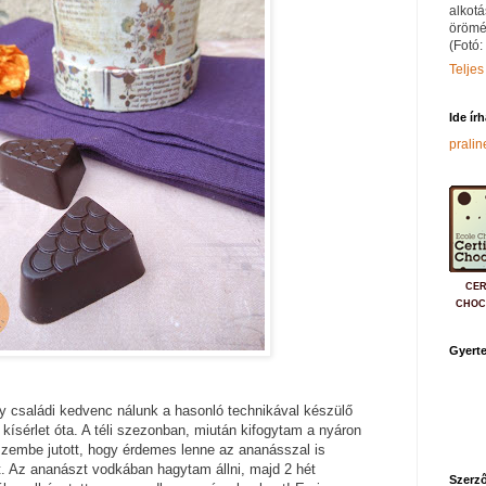
alkotá
örömé
(Fotó:
Teljes
Ide ír
prali
CER
CHOC
Gyerte
 családi kedvenc nálunk a hasonló technikával készülő
ő kísérlet óta. A téli szezonban, miután kifogytam a nyáron
szembe jutott, hogy érdemes lenne az ananásszal is
nt. Az ananászt vodkában hagytam állni, majd 2 hét
Szerző