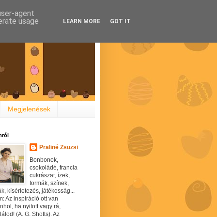
 user-agent
nerate usage
LEARN MORE
GOT IT
Megjelenések
ról
Praliné Zsuzsi
Bonbonok,
csokoládé, francia
cukrászat, ízek,
formák, színek,
ák, kísérletezés, játékosság...
: Az inspiráció ott van
hol, ha nyitott vagy rá,
álod! (A. G. Shotts). Az