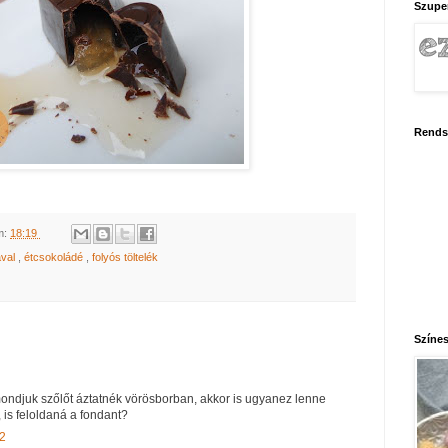
Szupe
Rends
m:
18:19
ával
,
étcsokoládé
,
folyós töltelék
Színes
ndjuk szőlőt áztatnék vörösborban, akkor is ugyanez lenne
, is feloldaná a fondant?
42