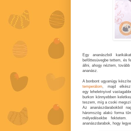
Egy ananászból karikáka
befőttesüvegbe tettem, és f
állni, ahogy néztem, továb
ananász.
A bonbont ugyanúgy készíte
temperálom
, majd elkés
egy leheletnyivel vastagabb
burkon könnyebben keletkez
teszem, míg a csoki megszil
Az ananászdarabokból na
háromszög alakú forma tűn
mélyedésekbe fektetem.
ananászdarabok, hogy legyen