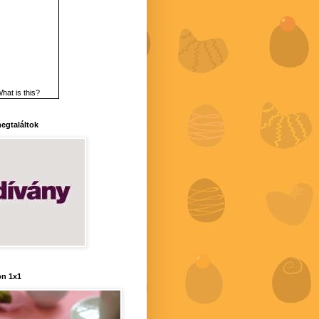
hat is this?
 megtaláltok
n 1x1