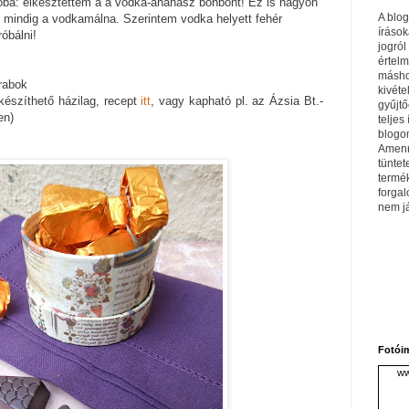
róba: elkésztettem a a vodka-ananász bonbont! Ez is nagyon
A blo
g mindig a vodkamálna. Szerintem vodka helyett fehér
írások
óbálni!
jogról
értel
máshol
rabok
kivéte
készíthető házilag, recept
itt
, vagy kapható pl. az Ázsia Bt.-
gyűjtő
en)
teljes 
blogom
Amenn
tüntet
termé
forga
nem j
Fotói
ww