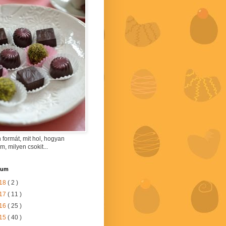
 formát, mit hol, hogyan
am, milyen csokit...
vum
18
( 2 )
17
( 11 )
16
( 25 )
15
( 40 )