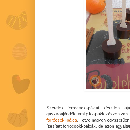
Szeretek forrócsoki-pálcát készíteni a
gasztroajándék, ami pikk-pakk készen van.
forrócsoki-pálca
, illetve nagyon egyszerűe
ízesített forrócsoki-pálcák, de azon agyal