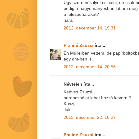
Úgy szeretnék ilyet csinálni, de csak
pedig a hagyományosban láttam még il
a felespoharakat?
nara
2012. december 14. 19:31
Praliné Zsuzsi
írta...
Én Müllerben vettem, de papírboltokba
egy dm-ben is.
2012. december 14. 20:56
Névtelen írta...
Kedves Zsuzsi,
narancshéjat lehet hozzá keverni?
Köszi,
Juli
2013. december 22. 10:27
Praliné Zsuzsi
írta...