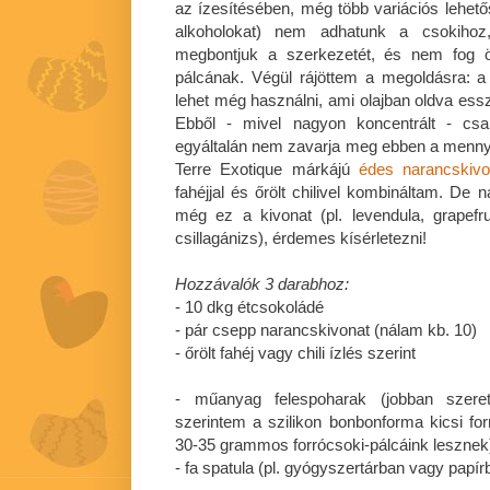
az ízesítésében, még több variációs lehetősé
alkoholokat) nem adhatunk a csokihoz
megbontjuk a szerkezetét, és nem fog ös
pálcának. Végül rájöttem a megoldásra: a 
lehet még használni, ami olajban oldva essz
Ebből - mivel nagyon koncentrált - cs
egyáltalán nem zavarja meg ebben a menny
Terre Exotique márkájú
édes narancskivo
fahéjjal és őrölt chilivel kombináltam. De
még ez a kivonat (pl. levendula, grapefru
csillagánizs), érdemes kísérletezni!
Hozzávalók 3 darabhoz:
- 10 dkg étcsokoládé
- pár csepp narancskivonat (nálam kb. 10)
- őrölt fahéj vagy chili ízlés szerint
- műanyag felespoharak (jobban szere
szerintem a szilikon bonbonforma kicsi for
30-35 grammos forrócsoki-pálcáink lesznek
- fa spatula (pl. gyógyszertárban vagy papír