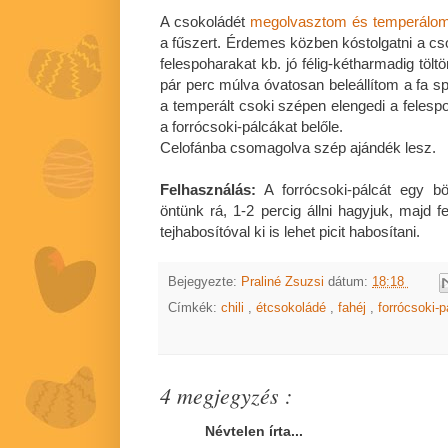
A csokoládét
megolvasztom és temperálo
a fűszert. Érdemes közben kóstolgatni a csok
felespoharakat kb. jó félig-kétharmadig töl
pár perc múlva óvatosan beleállítom a fa sp
a temperált csoki szépen elengedi a felespo
a forrócsoki-pálcákat belőle.
Celofánba csomagolva szép ajándék lesz.
Felhasználás:
A forrócsoki-pálcát egy bö
öntünk rá, 1-2 percig állni hagyjuk, majd 
tejhabosítóval ki is lehet picit habosítani.
Bejegyezte:
Praliné Zsuzsi
dátum:
18:18
Címkék:
chili
,
étcsokoládé
,
fahéj
,
forrócsoki-
4 megjegyzés :
Névtelen írta...