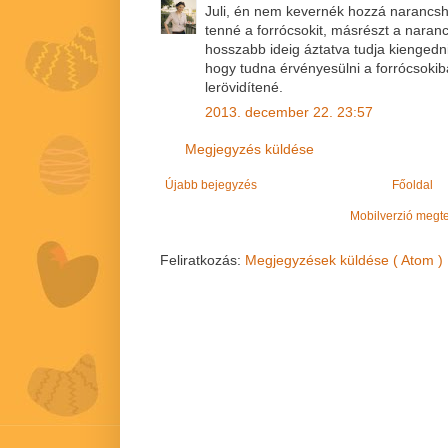
Juli, én nem kevernék hozzá narancshé
tenné a forrócsokit, másrészt a naran
hosszabb ideig áztatva tudja kiengedni
hogy tudna érvényesülni a forrócsokiba
lerövidítené.
2013. december 22. 23:57
Megjegyzés küldése
Újabb bejegyzés
Főoldal
Mobilverzió megt
Feliratkozás:
Megjegyzések küldése ( Atom )