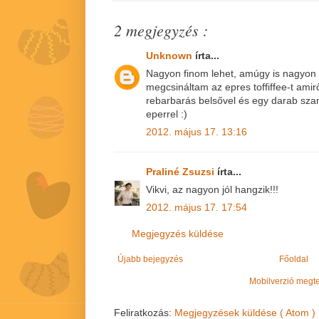
2 megjegyzés :
Unknown
írta...
Nagyon finom lehet, amúgy is nagyon
megcsináltam az epres toffiffee-t ami
rebarbarás belsővel és egy darab szam
eperrel :)
2012. május 17. 13:16
Praliné Zsuzsi
írta...
Vikvi, az nagyon jól hangzik!!!
2012. május 17. 17:54
Megjegyzés küldése
Újabb bejegyzés
Főoldal
Mobilverzió megt
Feliratkozás:
Megjegyzések küldése ( Atom )