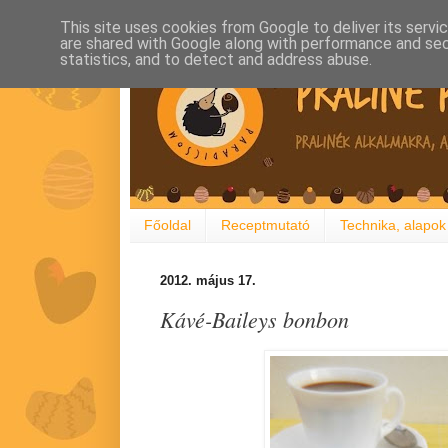
This site uses cookies from Google to deliver its servi
are shared with Google along with performance and secu
statistics, and to detect and address abuse.
Főoldal
Receptmutató
Technika, alapok
2012. május 17.
Kávé-Baileys bonbon