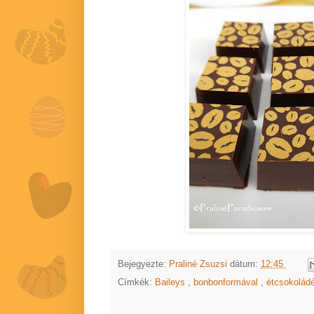
Bejegyezte:
Praliné Zsuzsi
dátum:
12:45
Címkék:
Baileys
,
bonbonformával
,
étcsokolád