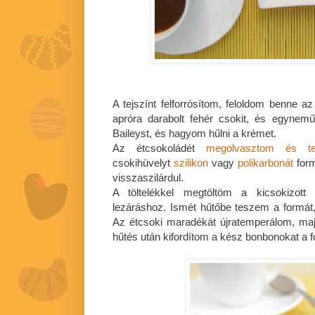
A tejszínt felforrósítom, feloldom benne a
apróra darabolt fehér csokit, és egyne
Baileyst, és hagyom hűlni a krémet.
Az étcsokoládét
megolvasztom és te
csokihüvelyt
szilikon
vagy
polikarbonát
form
visszaszilárdul.
A töltelékkel megtöltöm a kicsokizott
lezáráshoz. Ismét hűtőbe teszem a formát, 
Az étcsoki maradékát újratemperálom, maj
hűtés után kifordítom a kész bonbonokat a 