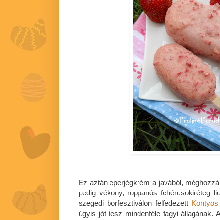
Ez aztán eperjégkrém a javából, méghozzá d
pedig vékony, roppanós fehércsokiréteg liof
szegedi borfesztiválon felfedezett
Kontyos
úgyis jót tesz mindenféle fagyi állagának.