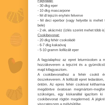
Fagyialap:
- 30 dkg eper
- 10 dkg mascarpone
- fél dl tejszín enyhén felverve
- fél deci eperbor (vagy helyette is mehet
bele)
- 2 ek. akácméz (ízlés szerint mehet több is
Csokibevonat:
- 20 dkg fehér csokoládé
- 6-7 dkg kakaóvaj
- 5-10 gramm liofilizált eper
A fagyialaphoz az epret leturmixolom a
hozzákeverem a tejszínt és a gyümölcsb
majd kifagyasztom.
A csokibevonathoz a fehér csokit é
összekeverem. A liofilizált epret ledarálo
öntöm. Az epres fehér csokival kétharmad
megdöntve óvatosan megmártom-megfor
szükséges, egy kiskanállal igazítom ki
csokibevonat rögtön megdermed. A jégkr
visszateszem a mélyhűtőbe.