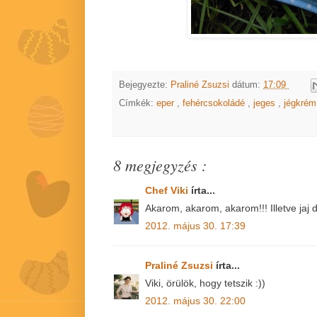
Bejegyezte:
Praliné Zsuzsi
dátum:
17:09
Címkék:
eper
,
fehércsokoládé
,
jeges
,
jégkré
8 megjegyzés :
Chef Viki
írta...
Akarom, akarom, akarom!!! Illetve jaj 
2012. május 30. 17:39
Praliné Zsuzsi
írta...
Viki, örülök, hogy tetszik :))
2012. május 30. 22:00