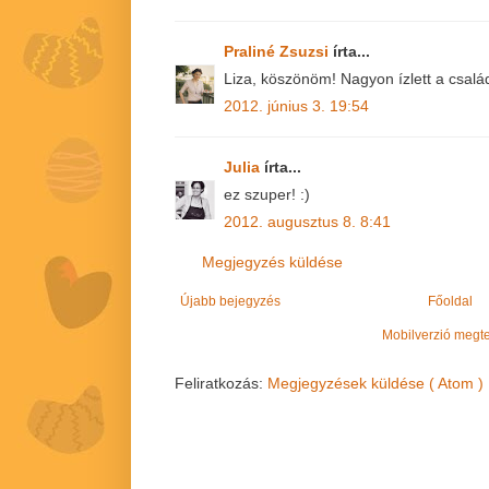
Praliné Zsuzsi
írta...
Liza, köszönöm! Nagyon ízlett a csal
2012. június 3. 19:54
Julia
írta...
ez szuper! :)
2012. augusztus 8. 8:41
Megjegyzés küldése
Újabb bejegyzés
Főoldal
Mobilverzió megt
Feliratkozás:
Megjegyzések küldése ( Atom )