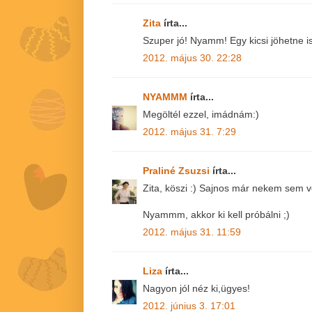
Zita
írta...
Szuper jó! Nyamm! Egy kicsi jöhetne i
2012. május 30. 22:28
NYAMMM
írta...
Megöltél ezzel, imádnám:)
2012. május 31. 7:29
Praliné Zsuzsi
írta...
Zita, köszi :) Sajnos már nekem sem vol
Nyammm, akkor ki kell próbálni ;)
2012. május 31. 11:59
Liza
írta...
Nagyon jól néz ki,ügyes!
2012. június 3. 17:01