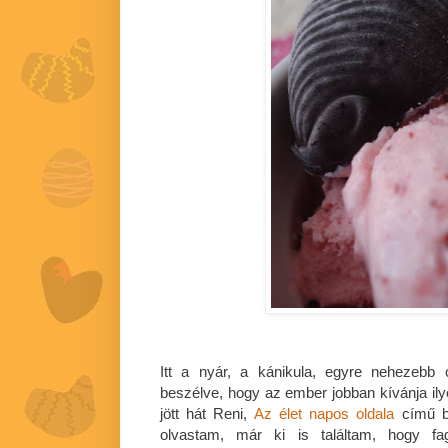
Itt a nyár, a kánikula, egyre nehezebb 
beszélve, hogy az ember jobban kívánja il
jött hát Reni,
Az élet napos oldala
című b
olvastam, már ki is találtam, hogy fag