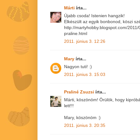
Márti
írta...
Újabb csoda! Istenien hangzik!
Elkészült az egyik bonbonod, köszi sz
http://martyhobby.blogspot.com/2011
praline.html
2011. június 3. 12:26
Mary
írta...
Nagyon tuti! :)
2011. június 3. 15:03
Praliné Zsuzsi
írta...
Márti, köszönöm! Örülök, hogy kiprób
lett!!!
Mary, köszönöm :)
2011. június 3. 20:35