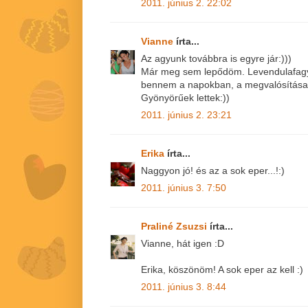
2011. június 2. 22:02
Vianne
írta...
Az agyunk továbbra is egyre jár:)))
Már meg sem lepődöm. Levendulafagyi
bennem a napokban, a megvalósítása
Gyönyörűek lettek:))
2011. június 2. 23:21
Erika
írta...
Naggyon jó! és az a sok eper...!:)
2011. június 3. 7:50
Praliné Zsuzsi
írta...
Vianne, hát igen :D
Erika, köszönöm! A sok eper az kell :)
2011. június 3. 8:44