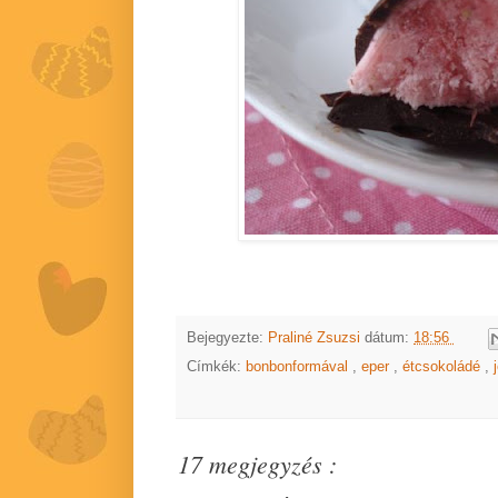
Bejegyezte:
Praliné Zsuzsi
dátum:
18:56
Címkék:
bonbonformával
,
eper
,
étcsokoládé
,
17 megjegyzés :