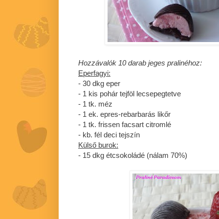
Hozzávalók 10 darab jeges pralinéhoz:
Eperfagyi:
- 30 dkg eper
- 1 kis pohár tejföl lecsepegtetve
- 1 tk. méz
- 1 ek. epres-rebarbarás likőr
- 1 tk. frissen facsart citromlé
- kb. fél deci tejszín
Külső burok:
- 15 dkg étcsokoládé (nálam 70%)