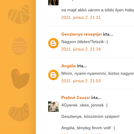
na majd akkó várom a többi ilyen hide
2011. június 2. 21:31
Gesztenye receptjei
írta...
Nagyon ötletes!Tetszik:-)
2011. június 2. 21:34
Angéla
írta...
Mmm, nyami-nyammmi, biztos nagyon 
2011. június 2. 21:53
Praliné Zsuzsi
írta...
4Gyerek, okés, jönnek :)
Gesztenye, köszönöm szépen!
Angéla, tényleg finom volt! :)