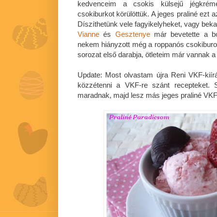
kedvenceim a csokis külsejű jégkrém
csokiburkot körülöttük. A jeges praliné ezt 
Díszíthetünk vele fagyikelyheket, vagy bek
Vianne
és
Gesztenye
már bevetette a bo
nekem hiányzott még a roppanós csokiburok 
sorozat első darabja, ötleteim már vannak a 
Update: Most olvastam újra Reni VKF-kiírás
közzétenni a VKF-re szánt recepteket. 
maradnak, majd lesz más jeges praliné VK