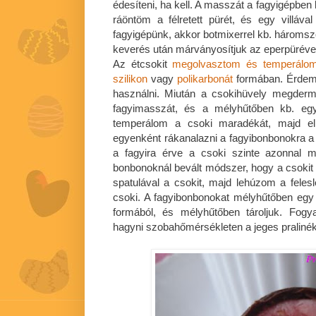
édesíteni, ha kell. A masszát a fagyigépbe
ráöntöm a félretett pürét, és egy villá
fagyigépünk, akkor botmixerrel kb. háromszo
keverés után márványosítjuk az eperpüréve
Az étcsokit
megolvasztom és temperálo
szilikon
vagy
polikarbonát
formában. Érdem
használni. Miután a csokihüvely megderm
fagyimasszát, és a mélyhűtőben kb. eg
temperálom a csoki maradékát, majd elk
egyenként rákanalazni a fagyibonbonokra a c
a fagyira érve a csoki szinte azonnal 
bonbonoknál bevált módszer, hogy a csoki
spatulával a csokit, majd lehúzom a feles
csoki. A fagyibonbonokat mélyhűtőben egy ó
formából, és mélyhűtőben tároljuk. Fogy
hagyni szobahőmérsékleten a jeges pralinék