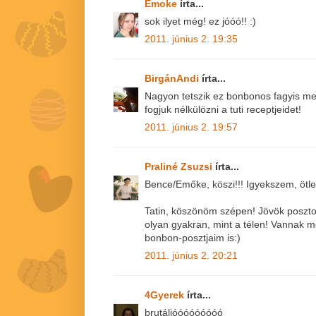
Emoke
írta...
sok ilyet még! ez jóóó!! :)
2011. június 2. 19:35
BirgánAndi
írta...
Nagyon tetszik ez bonbonos fagyis me
fogjuk nélkülözni a tuti receptjeidet!
2011. június 2. 19:57
Praliné Zsuzsi
írta...
Bence/Emőke, köszi!!! Igyekszem, ötl
Tatin, köszönöm szépen! Jövök poszto
olyan gyakran, mint a télen! Vannak
bonbon-posztjaim is:)
2011. június 2. 20:21
4Gyerek
írta...
brutáljóóóóóóóóó