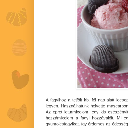
A fagyihoz a tejfölt kb. fél nap alatt lec
legyen. Használhatunk helyette mascarponé
Az epret leturmixolom, egy kis csészényit
hozzámixelem a fagyi hozzávalóit. Mi e
gyümölcsfagyikat, így érdemes az édessége