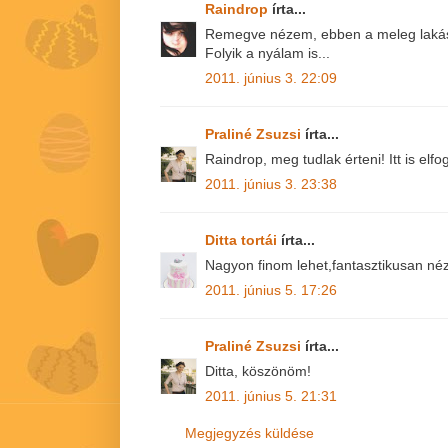
Raindrop
írta...
Remegve nézem, ebben a meleg laká
Folyik a nyálam is...
2011. június 3. 22:09
Praliné Zsuzsi
írta...
Raindrop, meg tudlak érteni! Itt is elfog
2011. június 3. 23:38
Ditta tortái
írta...
Nagyon finom lehet,fantasztikusan néz
2011. június 5. 17:26
Praliné Zsuzsi
írta...
Ditta, köszönöm!
2011. június 5. 21:31
Megjegyzés küldése