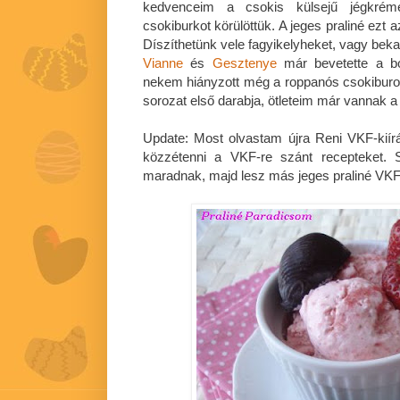
kedvenceim a csokis külsejű jégkrém
csokiburkot körülöttük. A jeges praliné ezt 
Díszíthetünk vele fagyikelyheket, vagy bek
Vianne
és
Gesztenye
már bevetette a bo
nekem hiányzott még a roppanós csokiburok 
sorozat első darabja, ötleteim már vannak a 
Update: Most olvastam újra Reni VKF-kiírás
közzétenni a VKF-re szánt recepteket. 
maradnak, majd lesz más jeges praliné VK