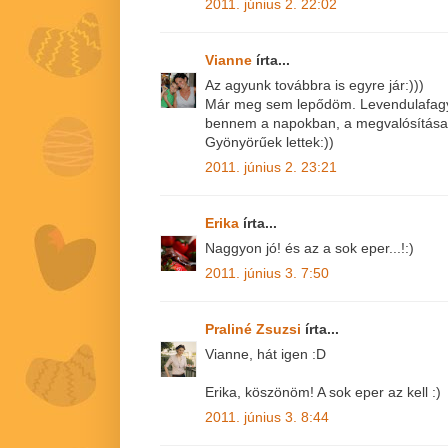
2011. június 2. 22:02
Vianne
írta...
Az agyunk továbbra is egyre jár:)))
Már meg sem lepődöm. Levendulafagyi
bennem a napokban, a megvalósítása
Gyönyörűek lettek:))
2011. június 2. 23:21
Erika
írta...
Naggyon jó! és az a sok eper...!:)
2011. június 3. 7:50
Praliné Zsuzsi
írta...
Vianne, hát igen :D
Erika, köszönöm! A sok eper az kell :)
2011. június 3. 8:44