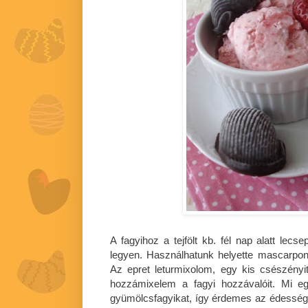
A fagyihoz a tejfölt kb. fél nap alatt lec
legyen. Használhatunk helyette mascarponé
Az epret leturmixolom, egy kis csészényit
hozzámixelem a fagyi hozzávalóit. Mi e
gyümölcsfagyikat, így érdemes az édessége