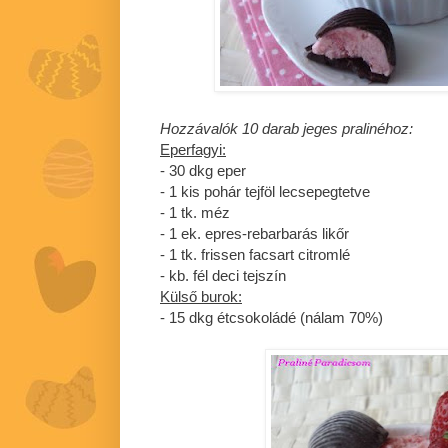
Hozzávalók 10 darab jeges pralinéhoz:
Eperfagyi:
- 30 dkg eper
- 1 kis pohár tejföl lecsepegtetve
- 1 tk. méz
- 1 ek. epres-rebarbarás likőr
- 1 tk. frissen facsart citromlé
- kb. fél deci tejszín
Külső burok:
- 15 dkg étcsokoládé (nálam 70%)