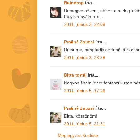
Raindrop
írta...
Remegve nézem, ebben a meleg laká
Folyik a nyálam is...
2011. június 3. 22:09
Praliné Zsuzsi
írta...
Raindrop, meg tudlak érteni! Itt is elfog
2011. június 3. 23:38
Ditta tortái
írta...
Nagyon finom lehet,fantasztikusan néz
2011. június 5. 17:26
Praliné Zsuzsi
írta...
Ditta, köszönöm!
2011. június 5. 21:31
Megjegyzés küldése