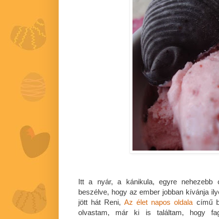
Itt a nyár, a kánikula, egyre nehezebb 
beszélve, hogy az ember jobban kívánja il
jött hát Reni,
Az élet napos oldala
című b
olvastam, már ki is találtam, hogy fag