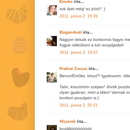
Emoke
írta...
sok ilyet még! ez jóóó!! :)
2011. június 2. 19:35
BirgánAndi
írta...
Nagyon tetszik ez bonbonos fagyis me
fogjuk nélkülözni a tuti receptjeidet!
2011. június 2. 19:57
Praliné Zsuzsi
írta...
Bence/Emőke, köszi!!! Igyekszem, ötl
Tatin, köszönöm szépen! Jövök poszto
olyan gyakran, mint a télen! Vannak
bonbon-posztjaim is:)
2011. június 2. 20:21
4Gyerek
írta...
brutáljóóóóóóóóó