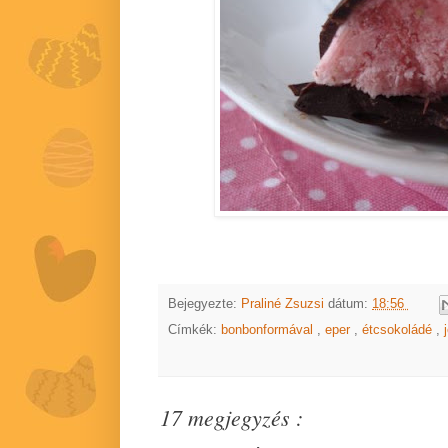
Bejegyezte:
Praliné Zsuzsi
dátum:
18:56
Címkék:
bonbonformával
,
eper
,
étcsokoládé
,
17 megjegyzés :