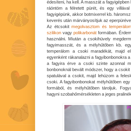
édesíteni, ha kell. A masszát a fagyigépbe
ráöntöm a félretett pürét, és egy villá
fagyigépünk, akkor botmixerrel kb. háromszo
keverés után márványosítjuk az eperpüréve
Az étcsokit
megolvasztom és temperálo
szilikon
vagy
polikarbonát
formában. Érdem
használni. Miután a csokihüvely megderm
fagyimasszát, és a mélyhűtőben kb. eg
temperálom a csoki maradékát, majd elk
egyenként rákanalazni a fagyibonbonokra a c
a fagyira érve a csoki szinte azonnal 
bonbonoknál bevált módszer, hogy a csoki
spatulával a csokit, majd lehúzom a feles
csoki. A fagyibonbonokat mélyhűtőben egy ó
formából, és mélyhűtőben tároljuk. Fogy
hagyni szobahőmérsékleten a jeges pralinék