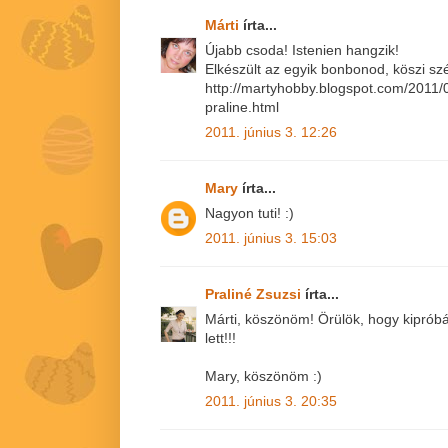
Márti
írta...
Újabb csoda! Istenien hangzik!
Elkészült az egyik bonbonod, köszi sz
http://martyhobby.blogspot.com/2011
praline.html
2011. június 3. 12:26
Mary
írta...
Nagyon tuti! :)
2011. június 3. 15:03
Praliné Zsuzsi
írta...
Márti, köszönöm! Örülök, hogy kiprób
lett!!!
Mary, köszönöm :)
2011. június 3. 20:35