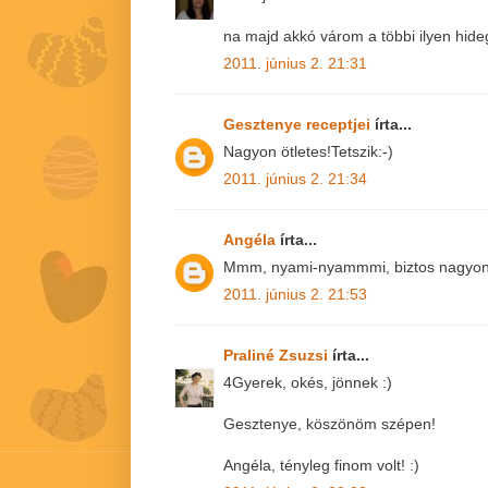
na majd akkó várom a többi ilyen hide
2011. június 2. 21:31
Gesztenye receptjei
írta...
Nagyon ötletes!Tetszik:-)
2011. június 2. 21:34
Angéla
írta...
Mmm, nyami-nyammmi, biztos nagyon 
2011. június 2. 21:53
Praliné Zsuzsi
írta...
4Gyerek, okés, jönnek :)
Gesztenye, köszönöm szépen!
Angéla, tényleg finom volt! :)