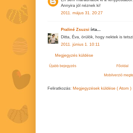
Annyira jól néznek ki!
2011. május 31. 20:27
Praliné Zsuzsi
írta...
Ditta, Éva, örülök, hogy nektek is tetsz
2011. június 1. 10:11
Megjegyzés küldése
Újabb bejegyzés
Főoldal
Mobilverzió megt
Feliratkozás:
Megjegyzések küldése ( Atom )