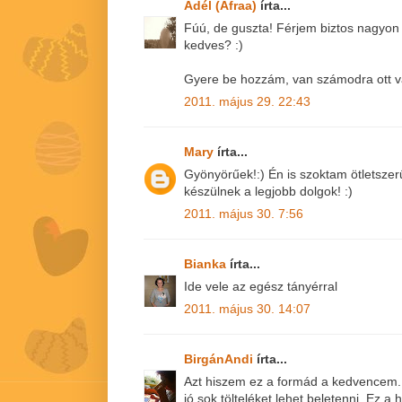
Adél (Afraa)
írta...
Fúú, de guszta! Férjem biztos nagyon 
kedves? :)
Gyere be hozzám, van számodra ott va
2011. május 29. 22:43
Mary
írta...
Gyönyörűek!:) Én is szoktam ötletsze
készülnek a legjobb dolgok! :)
2011. május 30. 7:56
Bianka
írta...
Ide vele az egész tányérral
2011. május 30. 14:07
BirgánAndi
írta...
Azt hiszem ez a formád a kedvencem. 
jó sok tölteléket lehet beletenni. Ez a h