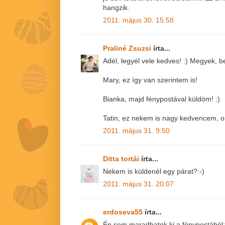
hangzik.
2011. május 30. 15:58
Praliné Zsuzsi
írta...
Adél, legyél vele kedves! :) Megyek, b
Mary, ez így van szerintem is!
Bianka, majd fénypostával küldöm! :)
Tatin, ez nekem is nagy kedvencem, o
2011. május 31. 9:50
Ditta tortái
írta...
Nekem is küldenél egy párat?:-)
2011. május 31. 20:07
erdoseva55
írta...
Én sem maradhatok ki a fénypostából: