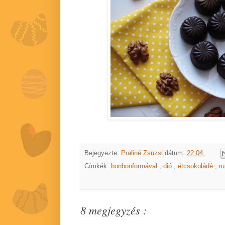
Bejegyezte:
Praliné Zsuzsi
dátum:
22:04
Címkék:
bonbonformával
,
dió
,
étcsokoládé
,
r
8 megjegyzés :