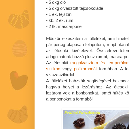
- 5 dkg dió
- 5 dkg olvasztott tejcsokoládé
- 1 ek. tejszín
- kb. 2 ek. rum
- 2 tk. mascarpone
Először elkészítem a tölteléket, ami hihete
pár percig alaposan felaprítom, majd után
az étcsoki kivételével. Összekevertete
adagolhatunk hozzá plusz rumot, mascarponé
Az étcsokit
megolvasztom és temperálo
szilikon
vagy
polikarbonát
formában. A fo
visszaszilárdul.
A tölteléket habzsák segítségével belead
hagyva helyet a lezáráshoz. Az étcsoki
lezárom vele a bonbonokat. Ismét hűtés kö
a bonbonokat a formából.