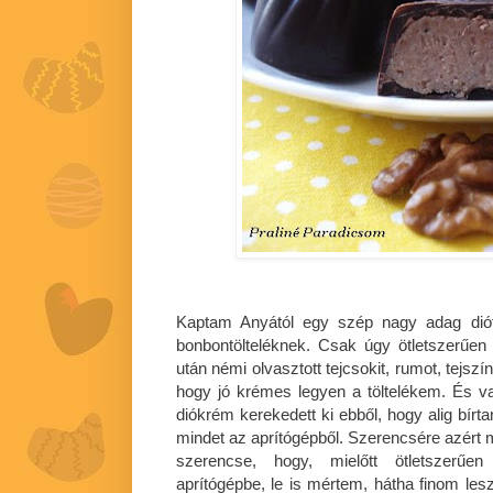
Kaptam Anyától egy szép nagy adag diót,
bonbontölteléknek. Csak úgy ötletszerűen
után némi olvasztott tejcsokit, rumot, tejsz
hogy jó krémes legyen a töltelékem. És va
diókrém kerekedett ki ebből, hogy alig bír
mindet az aprítógépből. Szerencsére azért
szerencse, hogy, mielőtt ötletszerűe
aprítógépbe, le is mértem, hátha finom l