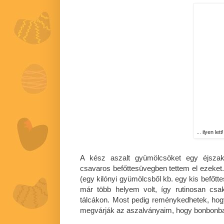
... ilyen lett!
A kész aszalt gyümölcsöket egy éjszak
csavaros befőttesüvegben tettem el ezeket.
(egy kilónyi gyümölcsből kb. egy kis befőtte
már több helyem volt, így rutinosan csa
tálcákon. Most pedig reménykedhetek, hog
megvárják az aszalványaim, hogy bonbonba