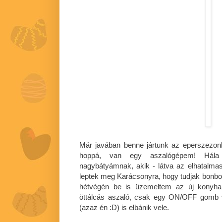
Már javában benne jártunk az eperszezonba
hoppá, van egy aszalógépem! Hál
nagybátyámnak, akik - látva az elhatalmas
leptek meg Karácsonyra, hogy tudjak bonbo
hétvégén be is üzemeltem az új konyha
öttálcás aszaló, csak egy ON/OFF gomb v
(azaz én :D) is elbánik vele.