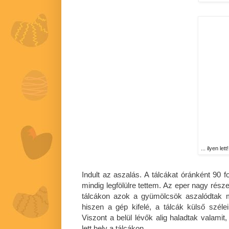
... ilyen lett!
Indult az aszalás. A tálcákat óránként 90 fok
mindig legfölülre tettem. Az eper nagy része
tálcákon azok a gyümölcsök aszalódtak m
hiszen a gép kifelé, a tálcák külső szélei
Viszont a belül lévők alig haladtak valamit
lett hely a tálcákon.