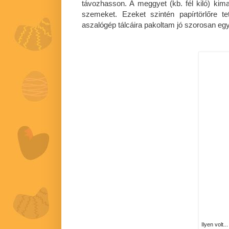
távozhasson. A meggyet (kb. fél kiló) ki
szemeket. Ezeket szintén papírtörlőre 
aszalógép tálcáira pakoltam jó szorosan eg
Ilyen volt...