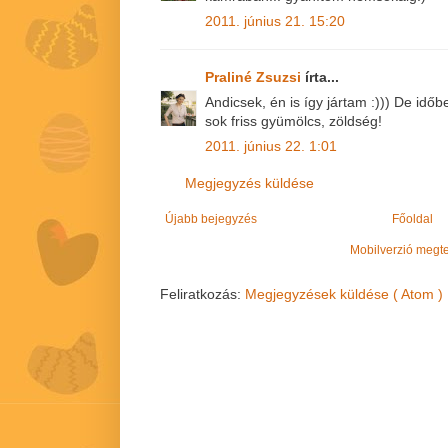
2011. június 21. 15:20
Praliné Zsuzsi
írta...
Andicsek, én is így jártam :))) De időbe
sok friss gyümölcs, zöldség!
2011. június 22. 1:01
Megjegyzés küldése
Újabb bejegyzés
Főoldal
Mobilverzió megt
Feliratkozás:
Megjegyzések küldése ( Atom )