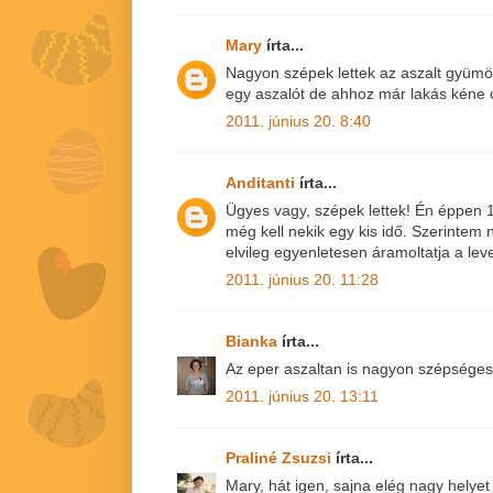
Mary
írta...
Nagyon szépek lettek az aszalt gyümöl
egy aszalót de ahhoz már lakás kéne 
2011. június 20. 8:40
Anditanti
írta...
Ügyes vagy, szépek lettek! Én éppen 1
még kell nekik egy kis idő. Szerintem n
elvileg egyenletesen áramoltatja a lev
2011. június 20. 11:28
Bianka
írta...
Az eper aszaltan is nagyon szépsége
2011. június 20. 13:11
Praliné Zsuzsi
írta...
Mary, hát igen, sajna elég nagy helyet f