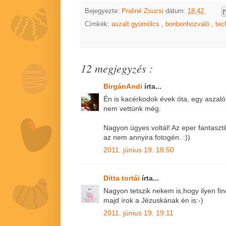
Bejegyezte:
Praliné Zsuzsi
dátum:
18:42
Címkék:
aszalt gyümölcs
,
bonbonhozvaló
,
tec
12 megjegyzés :
BirgánAndi
írta...
Én is kacérkodok évek óta, egy aszaló
nem vettünk még.
Nagyon ügyes voltál! Az eper fantaszti
az nem annyira fotogén. :))
2011. június 19. 18:50
Ditta tortái
írta...
Nagyon tetszik nekem is,hogy ilyen fi
majd írok a Jézuskának én is:-)
2011. június 19. 19:11