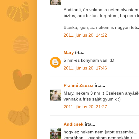
Anditanti, én valahol a neten olvastam
biztos, ami biztos, forgatom, baj nem l
Bianka, igen, az nekem is nagyon tetsz
2011. június 20. 14:22
Mary
írta...
5 nm-es konyhám van! :D
2011. június 20. 17:46
Praliné Zsuzsi
írta...
Mary, nekem 3 nm :) Cselesen anyáék
vannak a friss saját gyümik :)
2011. június 20. 21:27
Andicsek
írta...
hogy ez nekem nem jutott eszembe... o
kamrában... gyanítom nemsokáig:)