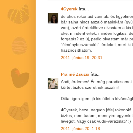
4Gyerek
írta...
de okos rokonaid vannak. és figyelme
bár sajna nincs aszaló masinkám (gyú
van), azért érdeklődve olvastam a kis 
oké, mindent értek, minden logikus, de
forgatás? ez új, pedig olvastam már p
"élménybeszámolót". érdekel, mert ki t
hasznosíthatom.
2011. június 19. 20:31
Praliné Zsuzsi
írta...
Andi, érdemes! Én még paradicsomot
körtét biztos szeretnék aszalni!
Ditta, igen-igen, jó kis ötlet a kívánságl
4Gyerek, beza, nagyon jófej rokonok! 
biztos, nem tudom, mennyire egyenlet
levegőt. Vagy csak vudu-varázslat? :)
2011. június 20. 1:18