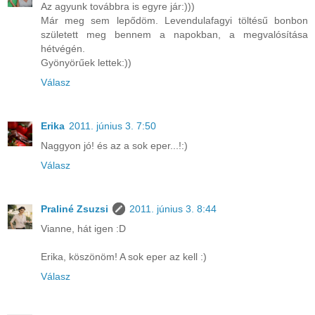
Az agyunk továbbra is egyre jár:)))
Már meg sem lepődöm. Levendulafagyi töltésű bonbon
született meg bennem a napokban, a megvalósítása
hétvégén.
Gyönyörűek lettek:))
Válasz
Erika
2011. június 3. 7:50
Naggyon jó! és az a sok eper...!:)
Válasz
Praliné Zsuzsi
2011. június 3. 8:44
Vianne, hát igen :D
Erika, köszönöm! A sok eper az kell :)
Válasz