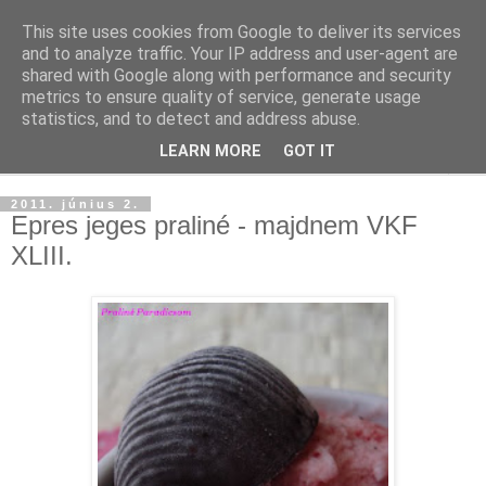
This site uses cookies from Google to deliver its services
and to analyze traffic. Your IP address and user-agent are
shared with Google along with performance and security
metrics to ensure quality of service, generate usage
statistics, and to detect and address abuse.
LEARN MORE
GOT IT
▼
2011. június 2.
Epres jeges praliné - majdnem VKF
XLIII.