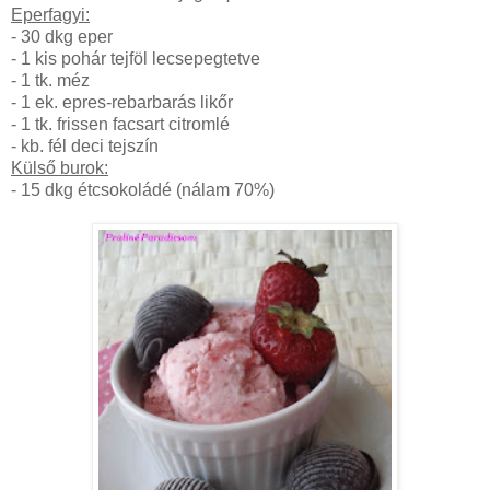
Eperfagyi:
- 30 dkg eper
- 1 kis pohár tejföl lecsepegtetve
- 1 tk. méz
- 1 ek. epres-rebarbarás likőr
- 1 tk. frissen facsart citromlé
- kb. fél deci tejszín
Külső burok:
- 15 dkg étcsokoládé (nálam 70%)