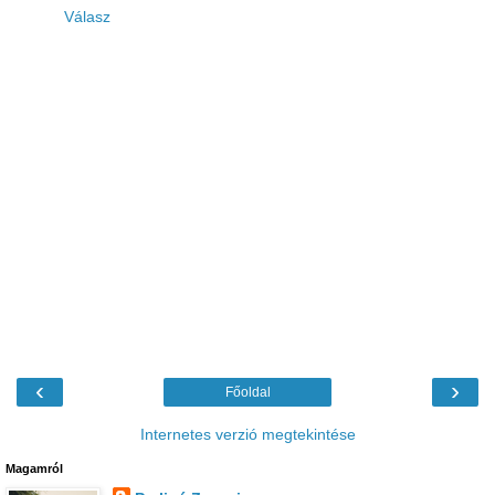
Válasz
‹
›
Főoldal
Internetes verzió megtekintése
Magamról