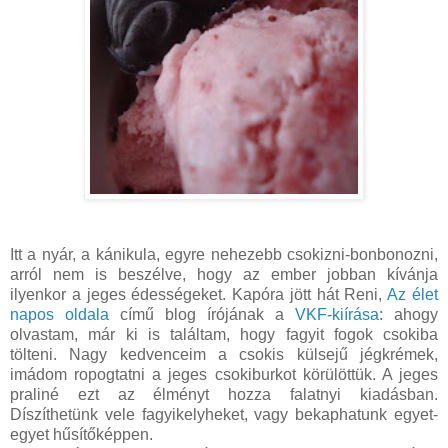
Itt a nyár, a kánikula, egyre nehezebb csokizni-bonbonozni,
arról nem is beszélve, hogy az ember jobban kívánja
ilyenkor a jeges édességeket. Kapóra jött hát Reni,
Az élet
napos oldala
című blog írójának a
VKF-kiírása
: ahogy
olvastam, már ki is találtam, hogy fagyit fogok csokiba
tölteni. Nagy kedvenceim a csokis külsejű jégkrémek,
imádom ropogtatni a jeges csokiburkot körülöttük. A jeges
praliné ezt az élményt hozza falatnyi kiadásban.
Díszíthetünk vele fagyikelyheket, vagy bekaphatunk egyet-
egyet hűsítőképpen.