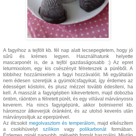
A fagyihoz a tejfölt kb. fél nap alatt lecsepegtetem, hogy jó
sűrű és krémes legyen. Használhatunk helyette
mascarponét is, de a tejföl gazdaságosabb :) Az epret
leturmixolom, egy kis csészényit félreteszek a püréből. A
többihez hozzámixelem a fagyi hozzávalóit. Mi egyáltalán
nem édesen szeretjük a gyümölcsfagyikat, így érdemes az
édességet kóstolni, és plusz mézzel tovább édesíteni, ha
kell. A masszát a fagyigépben kikevertetem, majd dobozba
öntöm, ráöntöm a félretett pürét, és egy villával márványosra
keverem. Ha nincs fagyigépünk, akkor botmixerrel kb.
háromszor átkeverjük óránként, és az utolsó keverés után
márványosítjuk az eperpürével.
Az étcsokit
megolvasztom és temperálom
, majd elkészítem
a csokihüvelyt
szilikon
vagy
polikarbonát
formában.
Érdemes minél nagyobb, mélyebb formát használni. Miután