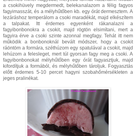
a csokihüvely megdermedt, belekanalazom a félig fagyos
fagyimasszát, és a mélyhűtőben kb. egy órát dermesztem. A
lezáráshoz temperálom a csoki maradékát, majd elkészítem
a talpakat. Itt érdemes egyenként rákanalazni a
fagyibonbonokra a csokit, majd rögtön elsimítani, mert a
fagyira érve a csoki szinte azonnal megfagy. Tehát itt nem
működik a bonbonoknál bevált módszer, hogy a csokit
ráöntöm a formára, széthúzom egy spatulával a csokit, majd
lehúzom a felesleget, mert túl gyorsan fagy meg a csoki. A
fagyibonbonokat mélyhűtőben egy órát fagyasztjuk, majd
kifordítjuk a formából, és mélyhűtőben tároljuk. Fogyasztás
előtt érdemes 5-10 percet hagyni szobahőmérsékleten a
jeges pralinékat.