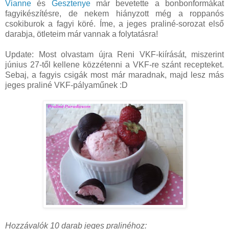
Vianne
és
Gesztenye
már bevetette a bonbonformákat
fagyikészítésre, de nekem hiányzott még a roppanós
csokiburok a fagyi köré. Íme, a jeges praliné-sorozat első
darabja, ötleteim már vannak a folytatásra!
Update: Most olvastam újra Reni VKF-kiírását, miszerint
június 27-től kellene közzétenni a VKF-re szánt recepteket.
Sebaj, a fagyis csigák most már maradnak, majd lesz más
jeges praliné VKF-pályaműnek :D
Hozzávalók 10 darab jeges pralinéhoz: