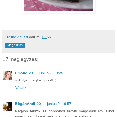
Praliné Zsuzsi
dátum:
18:56
Megosztás
17 megjegyzés:
Emoke
2011. június 2. 19:35
sok ilyet még! ez jóóó!! :)
Válasz
BirgánAndi
2011. június 2. 19:57
Nagyon tetszik ez bonbonos fagyis megoldás! Így akkor
nyáron sem fogjuk nélkülözni a tuti receptjeidet!