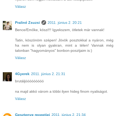
Válasz
Praliné Zsuzsi
2011. június 2. 20:21
Bence/Emőke, köszi!!! Igyekszem, ötletek már vannak!
Tatin, köszönöm szépen! Jövök posztokkal a nyáron, még
ha nem is olyan gyakran, mint a télen! Vannak még
talonban "hagyományos" bonbon-posztjaim is:)
Válasz
4Gyerek
2011. június 2. 21:31
brutáljóóóóóóóóó
na majd akkó várom a többi ilyen hideg finom nyaliságot.
Válasz
Gesztenye receptjei
2011. június 2. 21:34