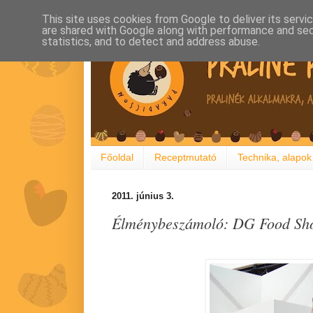
This site uses cookies from Google to deliver its servi
are shared with Google along with performance and secu
statistics, and to detect and address abuse.
Főoldal
Receptmutató
Technika, alapok
2011. június 3.
Élménybeszámoló: DG Food Sho