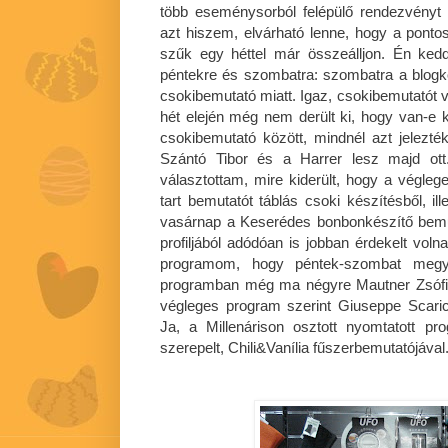
több eseménysorból felépülő rendezvényt 
azt hiszem, elvárható lenne, hogy a ponto
szűk egy héttel már összeálljon. Én ked
péntekre és szombatra: szombatra a blogkós
csokibemutató miatt. Igaz, csokibemutatót v
hét elején még nem derült ki, hogy van-e 
csokibemutató között, mindnél azt jelez
Szántó Tibor és a Harrer lesz majd ot
választottam, mire kiderült, hogy a végl
tart bemutatót táblás csoki készítésből, i
vasárnap a Keserédes bonbonkészítő bemu
profiljából adódóan is jobban érdekelt vol
programom, hogy péntek-szombat megye
programban még ma négyre Mautner Zsófi f
végleges program szerint Giuseppe Scarica
Ja, a Millenárison osztott nyomtatott p
szerepelt, Chili&Vanília fűszerbemutatójával.