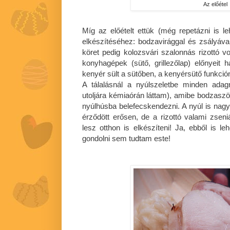
Az előétel
Míg az előételt ettük (még repetázni is lehe
elkészítéséhez: bodzavirággal és zsályával
köret pedig kolozsvári szalonnás rizottó v
konyhagépek (sütő, grillezőlap) előnyeit
kenyér sült a sütőben, a kenyérsütő funkció
A tálalásnál a nyúlszeletbe minden adagn
utoljára kémiaórán láttam), amibe bodzaszörp 
nyúlhúsba belefecskendezni. A nyúl is nagy
érződött erősen, de a rizottó valami zseni
lesz otthon is elkészíteni! Ja, ebből is le
gondolni sem tudtam este!