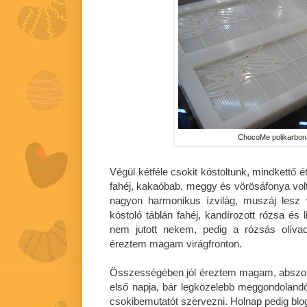
ChocoMe polikarbon
Végül kétféle csokit kóstoltunk, mindkettő ét
fahéj, kakaóbab, meggy és vörösáfonya volt
nagyon harmonikus ízvilág, muszáj lesz
kóstoló táblán fahéj, kandírozott rózsa és l
nem jutott nekem, pedig a rózsás olíva
éreztem magam virágfronton.
Összességében jól éreztem magam, abszolú
első napja, bár legközelebb meggondolandó,
csokibemutatót szervezni. Holnap pedig blog