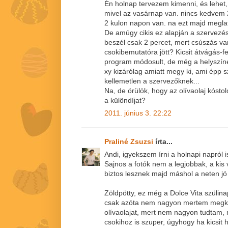
Én holnap tervezem kimenni, és lehet
mivel az vasárnap van. nincs kedvem 2x
2 kulon napon van. na ezt majd megla
De amúgy cikis ez alapján a szervezés
beszél csak 2 percet, mert csúszás van
csokibemutatóra jött? Kicsit átvágás-fe
program módosult, de még a helyszíne
xy kizárólag amiatt megy ki, ami épp 
kellemetlen a szervezőknek...
Na, de örülök, hogy az olívaolaj kóstol
a különdíjat?
2011. június 3. 22:22
Praliné Zsuzsi
írta...
Andi, igyekszem írni a holnapi napról is
Sajnos a fotók nem a legjobbak, a kis
biztos lesznek majd máshol a neten jó k
Zöldpötty, ez még a Dolce Vita szülinap
csak azóta nem nagyon mertem megk
olívaolajat, mert nem nagyon tudtam,
csokihoz is szuper, úgyhogy ha kicsit 