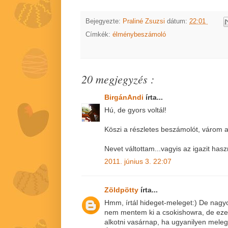
Bejegyezte:
Praliné Zsuzsi
dátum:
22:01
Címkék:
élménybeszámoló
20 megjegyzés :
BirgánAndi
írta...
Hú, de gyors voltál!
Köszi a részletes beszámolót, várom a 
Nevet váltottam...vagyis az igazit has
2011. június 3. 22:07
Zöldpötty
írta...
Hmm, írtál hideget-meleget:) De nagy
nem mentem ki a csokishowra, de ezek
alkotni vasárnap, ha ugyanilyen meleg