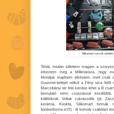
Silikomart cuccok minde
Tehát, miután túltettem magam a szervez
érkeztem meg a Millenárisra, hogy meg
Mondjuk majdnem elkéstem, mert csak a 
Gourmet-belépő nélkül a Fény utca felől 
Marczibányi tér felé kerülve lehet a B csa
bemutató némi csúszással kezdődött,
kiállítóknál. Voltak cukrászdák (pl. Zaz
kerámia, Kookta, Silikomart formák 
bonbonforma is!!!!) - itt komoly csábítást é