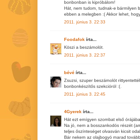
bonbonban is kipróbálom!
Hát, nem tudom, tudnak-e bármilyen b
ebben a melegben :( Akkor lehet, hogy
2011. június 3. 22:33
Foodafok
írta...
Köszi a beszámolót.
2011. június 3. 22:37
bévé
írta...
Zsuzsi, szuper beszámolót rittyentett
bonbonkészítős szekcióról :(.
2011. június 3. 22:45
4Gyerek
írta...
Hát ezt emígyen szombat első órájában 
Na jó, nem a bosszankodós részét (am
teljes őszínteséget olvasván kicsit od
Bár nekem az olajbogyó marad tovább