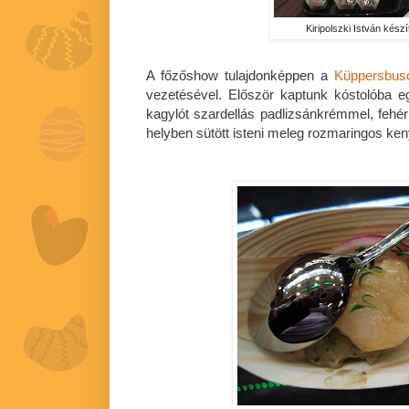
Kiripolszki István készí
A főzőshow tulajdonképpen a
Küppersbus
vezetésével. Először kaptunk kóstolóba e
kagylót szardellás padlizsánkrémmel, fehér
helyben sütött isteni meleg rozmaringos ken