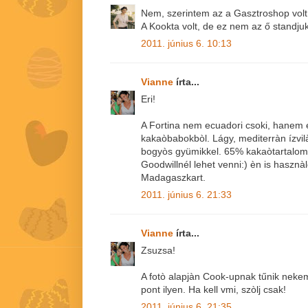
Nem, szerintem az a Gasztroshop volt
A Kookta volt, de ez nem az ő standjuk
2011. június 6. 10:13
Vianne
írta...
Eri!
A Fortina nem ecuadori csoki, hanem e
kakaòbabokbòl. Lágy, mediterràn ízvilà
bogyòs gyümikkel. 65% kakaòtartalom
Goodwillnél lehet venni:) èn is hasz
Madagaszkart.
2011. június 6. 21:33
Vianne
írta...
Zsuzsa!
A fotò alapjàn Cook-upnak tűnik nekem i
pont ilyen. Ha kell vmi, szòlj csak!
2011. június 6. 21:35