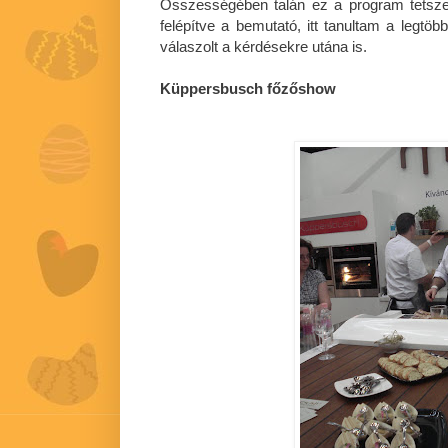
Összességében talán ez a program tetszet
felépítve a bemutató, itt tanultam a legt
válaszolt a kérdésekre utána is.
Küppersbusch főzőshow