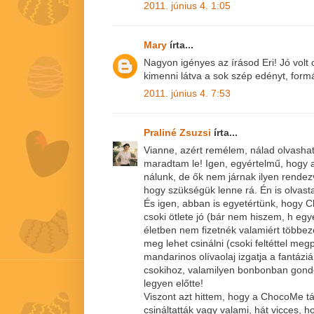
2011. június 4. 1:05
Mary
írta...
Nagyon igényes az írásod Eri! Jó volt
kimenni látva a sok szép edényt, formá
2011. június 4. 7:53
Praliné Zsuzsi
írta...
Vianne, azért remélem, nálad olvasha
maradtam le! Igen, egyértelmű, hogy 
nálunk, de ők nem járnak ilyen rend
hogy szükségük lenne rá. Én is olvast
És igen, abban is egyetértünk, hogy 
csoki ötlete jó (bár nem hiszem, h egy
életben nem fizetnék valamiért többeze
meg lehet csinálni (csoki feltéttel m
mandarinos olívaolaj izgatja a fantázi
csokihoz, valamilyen bonbonban gondo
legyen előtte!
Viszont azt hittem, hogy a ChocoMe t
csináltatták vagy valami, hát vicces, h