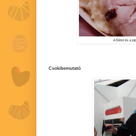
A főétel és a pi
Csokibemutató