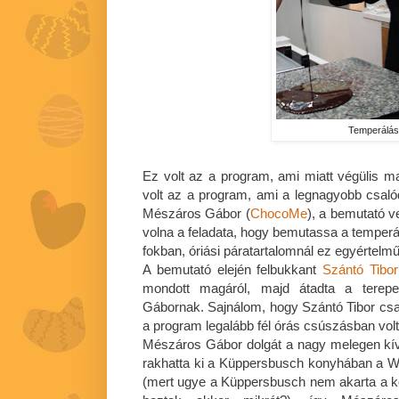
Temperálá
Ez volt az a program, ami miatt végülis
volt az a program, ami a legnagyobb csaló
Mészáros Gábor (
ChocoMe
), a bemutató ve
volna a feladata, hogy bemutassa a temperál
fokban, óriási páratartalomnál ez egyértelmű
A bemutató elején felbukkant
Szántó Tibor
mondott magáról, majd átadta a tere
Gábornak. Sajnálom, hogy Szántó Tibor csak 
a program legalább fél órás csúszásban volt
Mészáros Gábor dolgát a nagy melegen kív
rakhatta ki a Küppersbusch konyhában a Wh
(mert ugye a Küppersbusch nem akarta a k