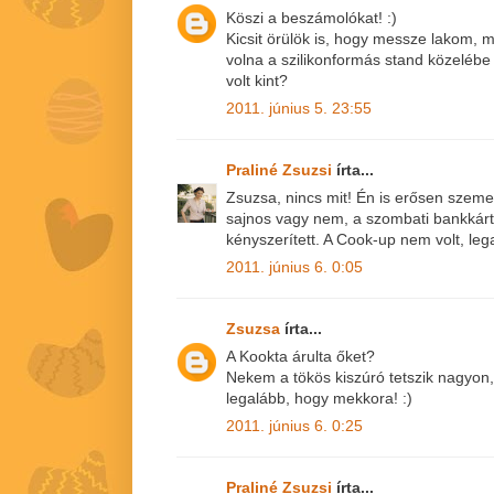
Köszi a beszámolókat! :)
Kicsit örülök is, hogy messze lakom, m
volna a szilikonformás stand közelé
volt kint?
2011. június 5. 23:55
Praliné Zsuzsi
írta...
Zsuzsa, nincs mit! Én is erősen szem
sajnos vagy nem, a szombati bankkárt
kényszerített. A Cook-up nem volt, le
2011. június 6. 0:05
Zsuzsa
írta...
A Kookta árulta őket?
Nekem a tökös kiszúró tetszik nagyon, 
legalább, hogy mekkora! :)
2011. június 6. 0:25
Praliné Zsuzsi
írta...