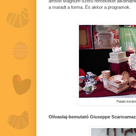
amivel Magnum-szerű remekeket alkothatnék
a maradt a forma. És akkor a programok.
Pataki kerám
Olívaolaj-bemutató Giuseppe Scaricamaz