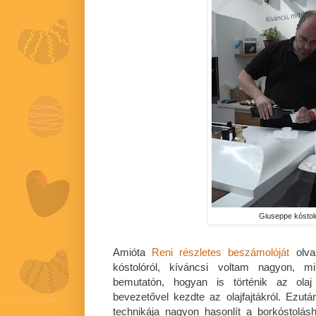
Giuseppe kóstoló
Amióta
Reni részletes beszámolóját
olvas
kóstolóról, kíváncsi voltam nagyon, mi
bemutatón, hogyan is történik az olaj
bevezetővel kezdte az olajfajtákról. Ezut
technikája nagyon hasonlít a borkóstolásh