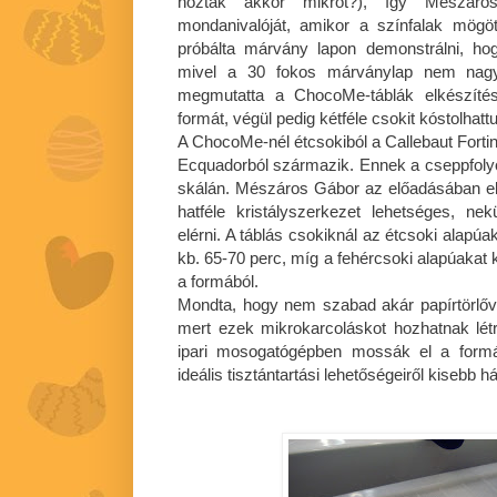
hoztak akkor mikrót?), így Mészáro
mondanivalóját, amikor a színfalak mögött
próbálta márvány lapon demonstrálni, ho
mivel a 30 fokos márványlap nem nagyo
megmutatta a ChocoMe-táblák elkészítés
formát, végül pedig kétféle csokit kóstolhat
A ChocoMe-nél étcsokiból a Callebaut Forti
Ecquadorból származik. Ennek a cseppfolyó
skálán. Mészáros Gábor az előadásában e
hatféle kristályszerkezet lehetséges, nek
elérni. A táblás csokiknál az étcsoki alapúa
kb. 65-70 perc, míg a fehércsoki alapúakat k
a formából.
Mondta, hogy nem szabad akár papírtörlővel
mert ezek mikrokarcoláskot hozhatnak lét
ipari mosogatógépben mossák el a form
ideális tisztántartási lehetőségeiről kisebb h