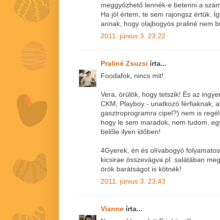
meggyőzhető lennék-e betenni a szá
Ha jól értem, te sem rajongsz értük. 
annak, hogy olajbogyós praliné nem bu
2011. június 3. 23:22
Praliné Zsuzsi
írta...
Foodafok, nincs mit!
Vera, örülök, hogy tetszik! És az ingye
CKM, Playboy - unatkozó férfiaknak, a
gasztroprogramra cipel?) nem is regél
hogy le sem maradok, nem tudom, egyá
belőle ilyen időben!
4Gyerek, én és olívabogyó folyamato
kicsirae összevágva pl. salátában meg
örök barátságot is kötnék!
2011. június 3. 23:43
Vianne
írta...