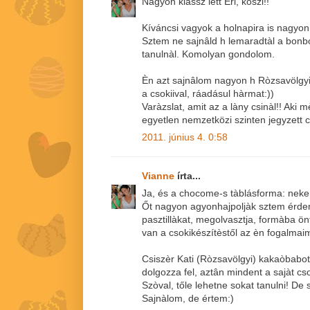
Nagyon klassz lett Eri, köszi!!
Kíváncsi vagyok a holnapira is nagyo
Sztem ne sajnâld h lemaradtàl a bonb
tanulnàl. Komolyan gondolom.
Èn azt sajnâlom nagyon h Ròzsavölgyi 
a csokiival, ráadásul hàrmat:))
Varàzslat, amit az a làny csinàl!! Aki 
egyetlen nemzetközi szinten jegyzett c
2011. június 4. 0:58
Vianne
írta...
Ja, és a chocome-s tàblásforma: nekem
Őt nagyon agyonhajpoljàk sztem érde
pasztillàkat, megolvasztja, formàba ö
van a csokikészítèstől az èn fogalmaim
Csiszèr Kati (Ròzsavölgyi) kakaòbabot
dolgozza fel, aztân mindent a sajàt cso
Szòval, tőle lehetne sokat tanulni! De 
Sajnàlom, de értem:)