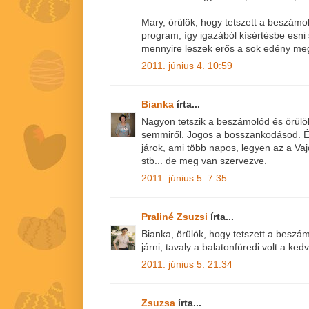
Mary, örülök, hogy tetszett a beszámo
program, így igazából kísértésbe esni 
mennyire leszek erős a sok edény meg
2011. június 4. 10:59
Bianka
írta...
Nagyon tetszik a beszámolód és örül
semmiről. Jogos a bosszankodásod. Én
járok, ami több napos, legyen az a V
stb... de meg van szervezve.
2011. június 5. 7:35
Praliné Zsuzsi
írta...
Bianka, örülök, hogy tetszett a beszám
járni, tavaly a balatonfüredi volt a ked
2011. június 5. 21:34
Zsuzsa
írta...