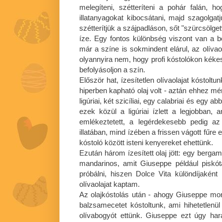
melegíteni, szétteríteni a pohár falán, h
illatanyagokat kibocsátani, majd szagolgatj
szétterítjük a szájpadláson, sőt "szürcsölge
íze. Egy fontos különbség viszont van a b
már a színe is sokmindent elárul, az olíva
olyannyira nem, hogy profi kóstolókon kéke
befolyásoljon a szín.
Először hat, ízesítetlen olívaolajat kóstoltu
hiperben kapható olaj volt - aztán ehhez mért
ligúriai, két szicíliai, egy calabriai és egy
ezek közül a ligúriai ízlett a legjobban,
emlékeztetett, a legérdekesebb pedig az 
illatában, mind ízében a frissen vágott fűre
kóstoló között isteni kenyereket ehettünk.
Ezután három ízesített olaj jött: egy bergam
mandarinos, amit Giuseppe például piskót
próbálni, hiszen Dolce Vita különdíjaké
olívaolajat kaptam.
Az olajkóstolás után - ahogy Giuseppe mond
balzsamecetet kóstoltunk, ami hihetetlenül 
olívabogyót ettünk. Giuseppe ezt úgy har