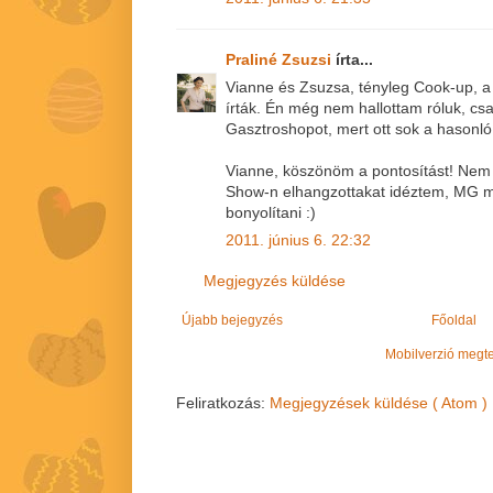
Praliné Zsuzsi
írta...
Vianne és Zsuzsa, tényleg Cook-up, a 
írták. Én még nem hallottam róluk, cs
Gasztroshopot, mert ott sok a hasonló
Vianne, köszönöm a pontosítást! Nem
Show-n elhangzottakat idéztem, MG 
bonyolítani :)
2011. június 6. 22:32
Megjegyzés küldése
Újabb bejegyzés
Főoldal
Mobilverzió megt
Feliratkozás:
Megjegyzések küldése ( Atom )