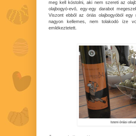
meg kell kóstolni, aki nem szereti az ol
olajbogyó-evő, egy-egy darabot megesze
Viszont ebből az óriás olajbogyóból egy
nagyon kellemes, nem tolakodó íze v
emlékeztetett.
Isteni óriási olív