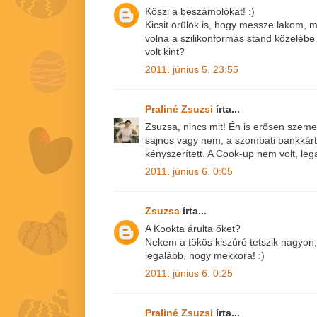
Köszi a beszámolókat! :)
Kicsit örülök is, hogy messze lakom, m
volna a szilikonformás stand közelé
volt kint?
2011. június 5. 23:55
Praliné Zsuzsi
írta...
Zsuzsa, nincs mit! Én is erősen szem
sajnos vagy nem, a szombati bankkárt
kényszerített. A Cook-up nem volt, le
2011. június 6. 0:05
Zsuzsa
írta...
A Kookta árulta őket?
Nekem a tökös kiszúró tetszik nagyon, 
legalább, hogy mekkora! :)
2011. június 6. 0:25
Praliné Zsuzsi
írta...