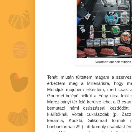
Silikomart cuccok minde
Tehát, miután túltettem magam a szervez
érkeztem meg a Millenárisra, hogy meg
Mondjuk majdnem elkéstem, mert csak a 
Gourmet-belépő nélkül a Fény utca felől 
Marczibányi tér felé kerülve lehet a B csa
bemutató némi csúszással kezdődött,
kiállítóknál. Voltak cukrászdák (pl. Zaz
kerámia, Kookta, Silikomart formák 
bonbonforma is!!!!) - itt komoly csábítást é