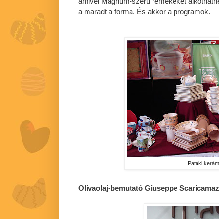
amivel Magnum-szerű remekeket alkothatnék
a maradt a forma. És akkor a programok.
Pataki kerám
Olívaolaj-bemutató Giuseppe Scaricamaz