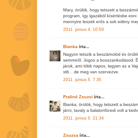
Mary, örülök, hogy tetszett a beszámo
program, így igazából kísértésbe esni 
mennyire leszek erős a sok edény meg
2011. június 4. 10:59
Bianka
írta...
Nagyon tetszik a beszámolód és örül
semmiről. Jogos a bosszankodásod. Én
járok, ami több napos, legyen az a V
stb... de meg van szervezve.
2011. június 5. 7:35
Praliné Zsuzsi
írta...
Bianka, örülök, hogy tetszett a beszám
járni, tavaly a balatonfüredi volt a ked
2011. június 5. 21:34
Zsuzsa
írta...