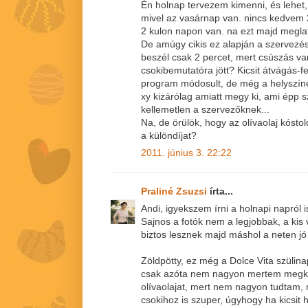
Én holnap tervezem kimenni, és lehet
mivel az vasárnap van. nincs kedvem 2x
2 kulon napon van. na ezt majd megla
De amúgy cikis ez alapján a szervezés
beszél csak 2 percet, mert csúszás van
csokibemutatóra jött? Kicsit átvágás-fe
program módosult, de még a helyszíne
xy kizárólag amiatt megy ki, ami épp 
kellemetlen a szervezőknek...
Na, de örülök, hogy az olívaolaj kóstol
a különdíjat?
2011. június 3. 22:22
Praliné Zsuzsi
írta...
Andi, igyekszem írni a holnapi napról is
Sajnos a fotók nem a legjobbak, a kis
biztos lesznek majd máshol a neten jó k
Zöldpötty, ez még a Dolce Vita szülinap
csak azóta nem nagyon mertem megk
olívaolajat, mert nem nagyon tudtam,
csokihoz is szuper, úgyhogy ha kicsit 