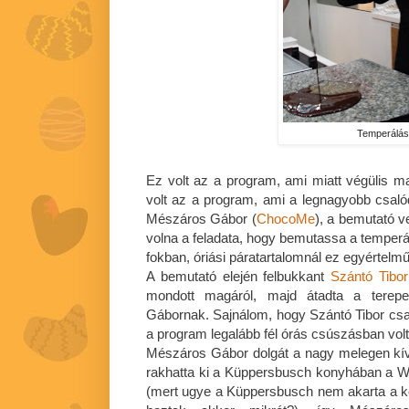
Temperálá
Ez volt az a program, ami miatt végülis
volt az a program, ami a legnagyobb csaló
Mészáros Gábor (
ChocoMe
), a bemutató ve
volna a feladata, hogy bemutassa a temperál
fokban, óriási páratartalomnál ez egyértelmű
A bemutató elején felbukkant
Szántó Tibor
mondott magáról, majd átadta a tere
Gábornak. Sajnálom, hogy Szántó Tibor csak 
a program legalább fél órás csúszásban volt
Mészáros Gábor dolgát a nagy melegen kív
rakhatta ki a Küppersbusch konyhában a Wh
(mert ugye a Küppersbusch nem akarta a k