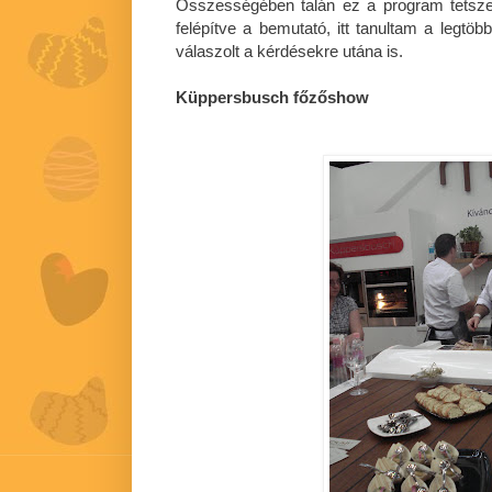
Összességében talán ez a program tetszet
felépítve a bemutató, itt tanultam a legt
válaszolt a kérdésekre utána is.
Küppersbusch főzőshow