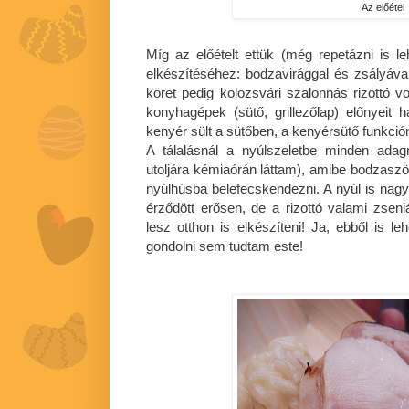
Az előétel
Míg az előételt ettük (még repetázni is lehe
elkészítéséhez: bodzavirággal és zsályával
köret pedig kolozsvári szalonnás rizottó v
konyhagépek (sütő, grillezőlap) előnyeit
kenyér sült a sütőben, a kenyérsütő funkció
A tálalásnál a nyúlszeletbe minden adagn
utoljára kémiaórán láttam), amibe bodzaszörp 
nyúlhúsba belefecskendezni. A nyúl is nagy
érződött erősen, de a rizottó valami zseni
lesz otthon is elkészíteni! Ja, ebből is le
gondolni sem tudtam este!