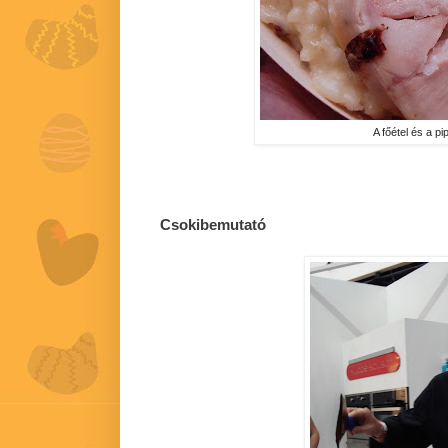
A főétel és a pi
Csokibemutató