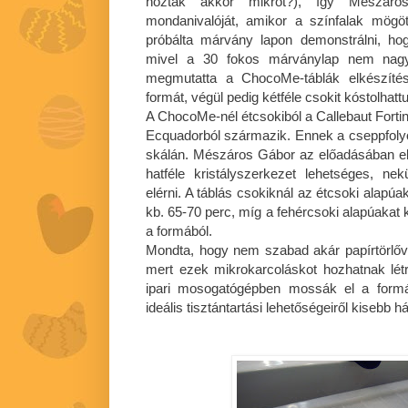
hoztak akkor mikrót?), így Mészáro
mondanivalóját, amikor a színfalak mögött
próbálta márvány lapon demonstrálni, ho
mivel a 30 fokos márványlap nem nagyo
megmutatta a ChocoMe-táblák elkészítés
formát, végül pedig kétféle csokit kóstolhat
A ChocoMe-nél étcsokiból a Callebaut Forti
Ecquadorból származik. Ennek a cseppfolyó
skálán. Mészáros Gábor az előadásában e
hatféle kristályszerkezet lehetséges, nek
elérni. A táblás csokiknál az étcsoki alapúa
kb. 65-70 perc, míg a fehércsoki alapúakat k
a formából.
Mondta, hogy nem szabad akár papírtörlővel
mert ezek mikrokarcoláskot hozhatnak lét
ipari mosogatógépben mossák el a form
ideális tisztántartási lehetőségeiről kisebb h