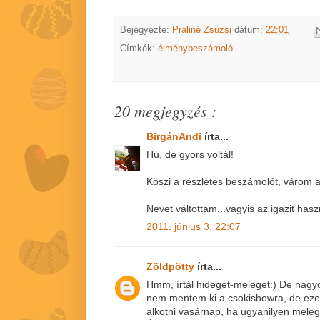
Bejegyezte:
Praliné Zsuzsi
dátum:
22:01
Címkék:
élménybeszámoló
20 megjegyzés :
BirgánAndi
írta...
Hú, de gyors voltál!
Köszi a részletes beszámolót, várom a 
Nevet váltottam...vagyis az igazit has
2011. június 3. 22:07
Zöldpötty
írta...
Hmm, írtál hideget-meleget:) De nagy
nem mentem ki a csokishowra, de ezek
alkotni vasárnap, ha ugyanilyen meleg