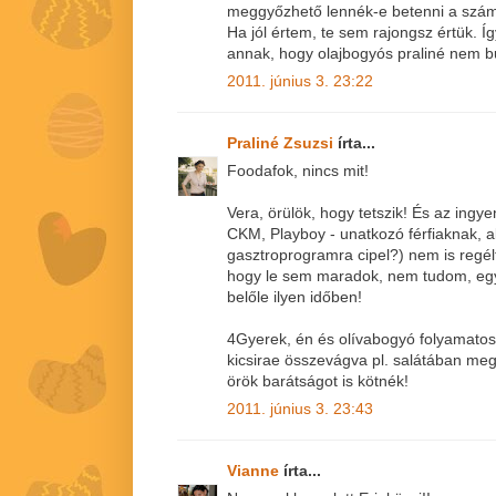
meggyőzhető lennék-e betenni a szá
Ha jól értem, te sem rajongsz értük. 
annak, hogy olajbogyós praliné nem bu
2011. június 3. 23:22
Praliné Zsuzsi
írta...
Foodafok, nincs mit!
Vera, örülök, hogy tetszik! És az ingye
CKM, Playboy - unatkozó férfiaknak, a
gasztroprogramra cipel?) nem is regél
hogy le sem maradok, nem tudom, egyá
belőle ilyen időben!
4Gyerek, én és olívabogyó folyamato
kicsirae összevágva pl. salátában meg
örök barátságot is kötnék!
2011. június 3. 23:43
Vianne
írta...