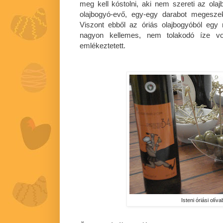
meg kell kóstolni, aki nem szereti az ol
olajbogyó-evő, egy-egy darabot megesze
Viszont ebből az óriás olajbogyóból egy
nagyon kellemes, nem tolakodó íze v
emlékeztetett.
Isteni óriási olív