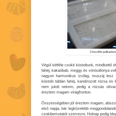
ChocoMe polikarbon
Végül kétféle csokit kóstoltunk, mindkettő ét
fahéj, kakaóbab, meggy és vörösáfonya volt
nagyon harmonikus ízvilág, muszáj lesz
kóstoló táblán fahéj, kandírozott rózsa és l
nem jutott nekem, pedig a rózsás olíva
éreztem magam virágfronton.
Összességében jól éreztem magam, abszolú
első napja, bár legközelebb meggondolandó,
csokibemutatót szervezni. Holnap pedig blog