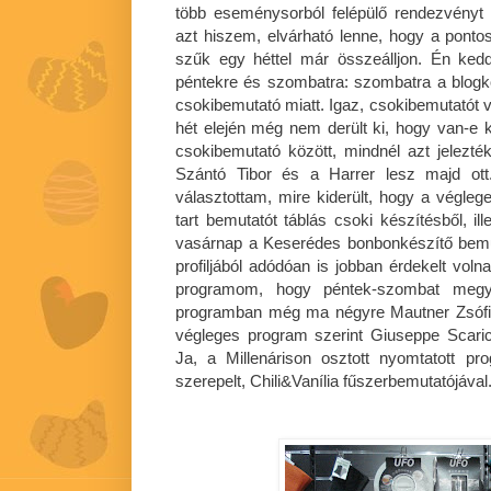
több eseménysorból felépülő rendezvényt 
azt hiszem, elvárható lenne, hogy a ponto
szűk egy héttel már összeálljon. Én ked
péntekre és szombatra: szombatra a blogkós
csokibemutató miatt. Igaz, csokibemutatót v
hét elején még nem derült ki, hogy van-e 
csokibemutató között, mindnél azt jelez
Szántó Tibor és a Harrer lesz majd ot
választottam, mire kiderült, hogy a végl
tart bemutatót táblás csoki készítésből, i
vasárnap a Keserédes bonbonkészítő bemu
profiljából adódóan is jobban érdekelt vol
programom, hogy péntek-szombat megye
programban még ma négyre Mautner Zsófi f
végleges program szerint Giuseppe Scarica
Ja, a Millenárison osztott nyomtatott p
szerepelt, Chili&Vanília fűszerbemutatójával.