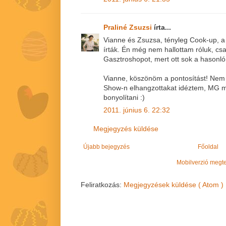
Praliné Zsuzsi
írta...
Vianne és Zsuzsa, tényleg Cook-up, a 
írták. Én még nem hallottam róluk, cs
Gasztroshopot, mert ott sok a hasonló
Vianne, köszönöm a pontosítást! Nem
Show-n elhangzottakat idéztem, MG 
bonyolítani :)
2011. június 6. 22:32
Megjegyzés küldése
Újabb bejegyzés
Főoldal
Mobilverzió megt
Feliratkozás:
Megjegyzések küldése ( Atom )