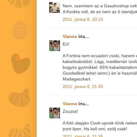
Nem, szerintem az a Gasztroshop volt
A Kookta volt, de ez nem az ő standjuk
2011. június 6. 10:13
Vianne
írta...
Eri!
A Fortina nem ecuadori csoki, hanem e
kakaòbabokbòl. Lágy, mediterràn ízvilà
bogyòs gyümikkel. 65% kakaòtartalom
Goodwillnél lehet venni:) èn is hasz
Madagaszkart.
2011. június 6. 21:33
Vianne
írta...
Zsuzsa!
A fotò alapjàn Cook-upnak tűnik nekem i
pont ilyen. Ha kell vmi, szòlj csak!
2011. június 6. 21:35