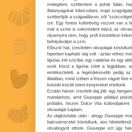
melegíteni, szétteríteni a pohár falán, h
illatanyagokat kibocsátani, majd szagolgatj
szétterítjük a szájpadláson, sőt "szürcsölge
íze. Egy fontos különbség viszont van a b
már a színe is sokmindent elárul, az olíva
olyannyira nem, hogy profi kóstolókon kéke
befolyásoljon a szín.
Először hat, ízesítetlen olívaolajat kóstoltu
hiperben kapható olaj volt - aztán ehhez mért
ligúriai, két szicíliai, egy calabriai és egy
ezek közül a ligúriai ízlett a legjobban,
emlékeztetett, a legérdekesebb pedig az 
illatában, mind ízében a frissen vágott fűre
kóstoló között isteni kenyereket ehettünk.
Ezután három ízesített olaj jött: egy bergam
mandarinos, amit Giuseppe például piskót
próbálni, hiszen Dolce Vita különdíjaké
olívaolajat kaptam.
Az olajkóstolás után - ahogy Giuseppe mond
balzsamecetet kóstoltunk, ami hihetetlenül 
olívabogyót ettünk. Giuseppe ezt úgy har