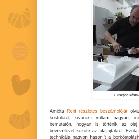
Giuseppe kóstoló
Amióta
Reni részletes beszámolóját
olvas
kóstolóról, kíváncsi voltam nagyon, mi
bemutatón, hogyan is történik az olaj
bevezetővel kezdte az olajfajtákról. Ezut
technikája nagyon hasonlít a borkóstolásh