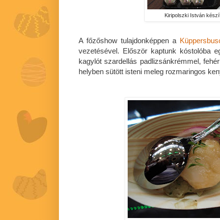
Kiripolszki István készí
A főzőshow tulajdonképpen a
Küppersbus
vezetésével. Először kaptunk kóstolóba e
kagylót szardellás padlizsánkrémmel, fehér
helyben sütött isteni meleg rozmaringos ken