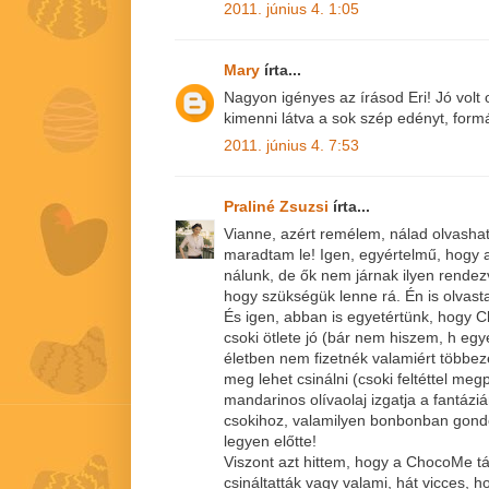
2011. június 4. 1:05
Mary
írta...
Nagyon igényes az írásod Eri! Jó volt
kimenni látva a sok szép edényt, formá
2011. június 4. 7:53
Praliné Zsuzsi
írta...
Vianne, azért remélem, nálad olvasha
maradtam le! Igen, egyértelmű, hogy 
nálunk, de ők nem járnak ilyen rend
hogy szükségük lenne rá. Én is olvast
És igen, abban is egyetértünk, hogy 
csoki ötlete jó (bár nem hiszem, h egy
életben nem fizetnék valamiért többeze
meg lehet csinálni (csoki feltéttel m
mandarinos olívaolaj izgatja a fantázi
csokihoz, valamilyen bonbonban gondo
legyen előtte!
Viszont azt hittem, hogy a ChocoMe t
csináltatták vagy valami, hát vicces, h