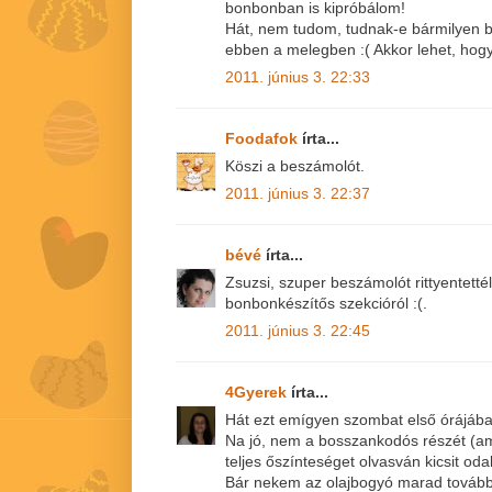
bonbonban is kipróbálom!
Hát, nem tudom, tudnak-e bármilyen b
ebben a melegben :( Akkor lehet, hogy
2011. június 3. 22:33
Foodafok
írta...
Köszi a beszámolót.
2011. június 3. 22:37
bévé
írta...
Zsuzsi, szuper beszámolót rittyentett
bonbonkészítős szekcióról :(.
2011. június 3. 22:45
4Gyerek
írta...
Hát ezt emígyen szombat első órájában 
Na jó, nem a bosszankodós részét (am
teljes őszínteséget olvasván kicsit od
Bár nekem az olajbogyó marad tovább