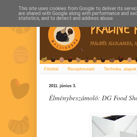
This site uses cookies from Google to deliver its servi
are shared with Google along with performance and secu
statistics, and to detect and address abuse.
Főoldal
Receptmutató
Technika, alapok
2011. június 3.
Élménybeszámoló: DG Food Sho