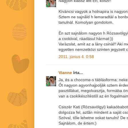
Nagyon klassz lett Eri, köszi!!
Kíváncsi vagyok a holnapira is nagyo
Sztem ne sajnâld h lemaradtàl a bonb
tanulnàl. Komolyan gondolom.
Èn azt sajnâlom nagyon h Ròzsavölgyi 
a csokiival, ráadásul hàrmat:))
Varàzslat, amit az a làny csinàl!! Aki 
egyetlen nemzetközi szinten jegyzett c
2011. június 4. 0:58
Vianne
írta...
Ja, és a chocome-s tàblásforma: nekem
Őt nagyon agyonhajpoljàk sztem érde
pasztillàkat, megolvasztja, formàba ö
van a csokikészítèstől az èn fogalmaim
Csiszèr Kati (Ròzsavölgyi) kakaòbabot
dolgozza fel, aztân mindent a sajàt cso
Szòval, tőle lehetne sokat tanulni! De 
Sajnàlom, de értem:)