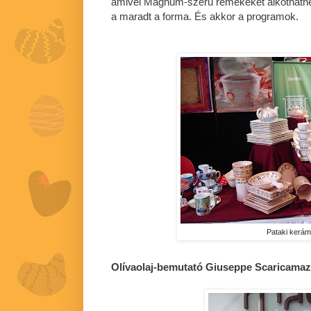
amivel Magnum-szerű remekeket alkothatnék
a maradt a forma. És akkor a programok.
Pataki kerám
Olívaolaj-bemutató Giuseppe Scaricamaz