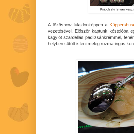
Kiripolszki István készí
A főzőshow tulajdonképpen a
Küppersbus
vezetésével. Először kaptunk kóstolóba e
kagylót szardellás padlizsánkrémmel, fehér
helyben sütött isteni meleg rozmaringos ken