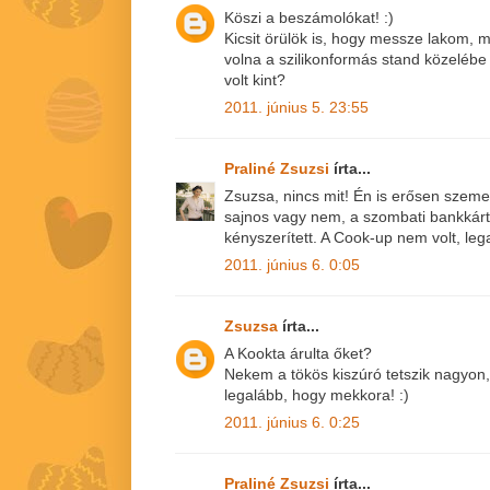
Köszi a beszámolókat! :)
Kicsit örülök is, hogy messze lakom, m
volna a szilikonformás stand közelé
volt kint?
2011. június 5. 23:55
Praliné Zsuzsi
írta...
Zsuzsa, nincs mit! Én is erősen szem
sajnos vagy nem, a szombati bankkárt
kényszerített. A Cook-up nem volt, le
2011. június 6. 0:05
Zsuzsa
írta...
A Kookta árulta őket?
Nekem a tökös kiszúró tetszik nagyon, 
legalább, hogy mekkora! :)
2011. június 6. 0:25
Praliné Zsuzsi
írta...