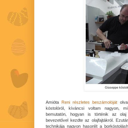
Giuseppe kóstoló
Amióta
Reni részletes beszámolóját
olvas
kóstolóról, kíváncsi voltam nagyon, mi
bemutatón, hogyan is történik az olaj
bevezetővel kezdte az olajfajtákról. Ezut
technikája nagyon hasonlít a borkóstolásh