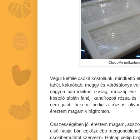
ChocoMe polikarbon
Végül kétféle csokit kóstoltunk, mindkettő ét
fahéj, kakaóbab, meggy és vörösáfonya volt
nagyon harmonikus ízvilág, muszáj lesz
kóstoló táblán fahéj, kandírozott rózsa és l
nem jutott nekem, pedig a rózsás olíva
éreztem magam virágfronton.
Összességében jól éreztem magam, abszolú
első napja, bár legközelebb meggondolandó,
csokibemutatót szervezni. Holnap pedig blog