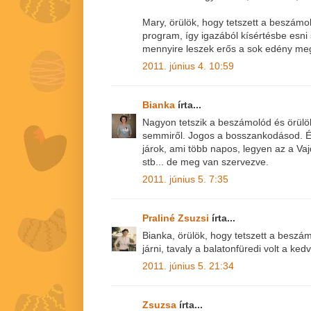
Mary, örülök, hogy tetszett a beszámo
program, így igazából kísértésbe esni 
mennyire leszek erős a sok edény meg
2011. június 4. 10:59
Bianka
írta...
Nagyon tetszik a beszámolód és örül
semmiről. Jogos a bosszankodásod. Én
járok, ami több napos, legyen az a V
stb... de meg van szervezve.
2011. június 5. 7:35
Praliné Zsuzsi
írta...
Bianka, örülök, hogy tetszett a beszám
járni, tavaly a balatonfüredi volt a ked
2011. június 5. 21:34
Zsuzsa
írta...