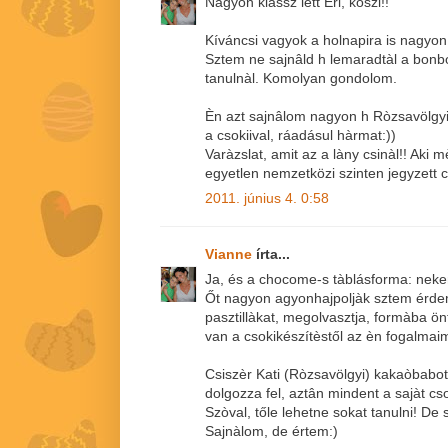
Nagyon klassz lett Eri, köszi!!
Kíváncsi vagyok a holnapira is nagyo
Sztem ne sajnâld h lemaradtàl a bonb
tanulnàl. Komolyan gondolom.
Èn azt sajnâlom nagyon h Ròzsavölgyi 
a csokiival, ráadásul hàrmat:))
Varàzslat, amit az a làny csinàl!! Aki 
egyetlen nemzetközi szinten jegyzett c
2011. június 4. 0:58
Vianne
írta...
Ja, és a chocome-s tàblásforma: nekem
Őt nagyon agyonhajpoljàk sztem érde
pasztillàkat, megolvasztja, formàba ö
van a csokikészítèstől az èn fogalmaim
Csiszèr Kati (Ròzsavölgyi) kakaòbabot
dolgozza fel, aztân mindent a sajàt cso
Szòval, tőle lehetne sokat tanulni! De 
Sajnàlom, de értem:)