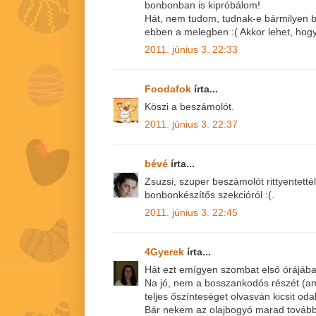
bonbonban is kipróbálom!
Hát, nem tudom, tudnak-e bármilyen b
ebben a melegben :( Akkor lehet, hogy
2011. június 3. 22:33
Foodafok
írta...
Köszi a beszámolót.
2011. június 3. 22:37
bévé
írta...
Zsuzsi, szuper beszámolót rittyentett
bonbonkészítős szekcióról :(.
2011. június 3. 22:45
4Gyerek
írta...
Hát ezt emígyen szombat első órájában 
Na jó, nem a bosszankodós részét (am
teljes őszínteséget olvasván kicsit od
Bár nekem az olajbogyó marad tovább