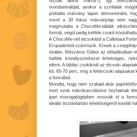
hoztak akkor mikrót?), így Mészáro
mondanivalóját, amikor a színfalak mögött
próbálta márvány lapon demonstrálni, ho
mivel a 30 fokos márványlap nem nagyo
megmutatta a ChocoMe-táblák elkészítés
formát, végül pedig kétféle csokit kóstolhat
A ChocoMe-nél étcsokiból a Callebaut Forti
Ecquadorból származik. Ennek a cseppfolyó
skálán. Mészáros Gábor az előadásában e
hatféle kristályszerkezet lehetséges, nek
elérni. A táblás csokiknál az étcsoki alapúa
kb. 65-70 perc, míg a fehércsoki alapúakat k
a formából.
Mondta, hogy nem szabad akár papírtörlővel
mert ezek mikrokarcoláskot hozhatnak lét
ipari mosogatógépben mossák el a form
ideális tisztántartási lehetőségeiről kisebb h