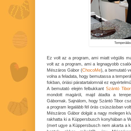
Temperálá
Ez volt az a program, ami miatt végülis
volt az a program, ami a legnagyobb csaló
Mészáros Gábor (
ChocoMe
), a bemutató ve
volna a feladata, hogy bemutassa a temperál
fokban, óriási páratartalomnál ez egyértelmű
A bemutató elején felbukkant
Szántó Tibor
mondott magáról, majd átadta a tere
Gábornak. Sajnálom, hogy Szántó Tibor csak 
a program legalább fél órás csúszásban volt
Mészáros Gábor dolgát a nagy melegen kív
rakhatta ki a Küppersbusch konyhában a Wh
(mert ugye a Küppersbusch nem akarta a k