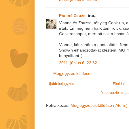
Praliné Zsuzsi
írta...
Vianne és Zsuzsa, tényleg Cook-up, a 
írták. Én még nem hallottam róluk, cs
Gasztroshopot, mert ott sok a hasonló
Vianne, köszönöm a pontosítást! Nem
Show-n elhangzottakat idéztem, MG 
bonyolítani :)
2011. június 6. 22:32
Megjegyzés küldése
Újabb bejegyzés
Főoldal
Mobilverzió megt
Feliratkozás:
Megjegyzések küldése ( Atom )