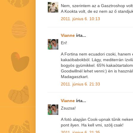
Nem, szerintem az a Gasztroshop volt
A Kookta volt, de ez nem az ő standjuk
2011. június 6. 10:13
Vianne
írta...
Eri!
A Fortina nem ecuadori csoki, hanem e
kakaòbabokbòl. Lágy, mediterràn ízvilà
bogyòs gyümikkel. 65% kakaòtartalom
Goodwillnél lehet venni:) èn is hasz
Madagaszkart.
2011. június 6. 21:33
Vianne
írta...
Zsuzsa!
A fotò alapjàn Cook-upnak tűnik nekem i
pont ilyen. Ha kell vmi, szòlj csak!
2011. június 6. 21:35