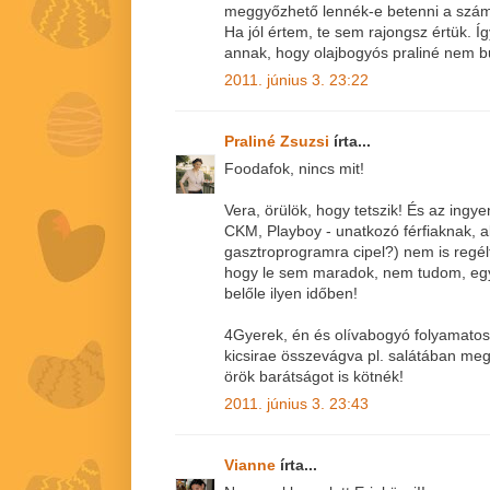
meggyőzhető lennék-e betenni a szá
Ha jól értem, te sem rajongsz értük. 
annak, hogy olajbogyós praliné nem bu
2011. június 3. 23:22
Praliné Zsuzsi
írta...
Foodafok, nincs mit!
Vera, örülök, hogy tetszik! És az ingye
CKM, Playboy - unatkozó férfiaknak, a
gasztroprogramra cipel?) nem is regél
hogy le sem maradok, nem tudom, egyá
belőle ilyen időben!
4Gyerek, én és olívabogyó folyamato
kicsirae összevágva pl. salátában meg
örök barátságot is kötnék!
2011. június 3. 23:43
Vianne
írta...