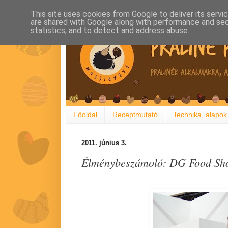
This site uses cookies from Google to deliver its servi
are shared with Google along with performance and secu
statistics, and to detect and address abuse.
Főoldal
Receptmutató
Technika, alapok
2011. június 3.
Élménybeszámoló: DG Food Sho