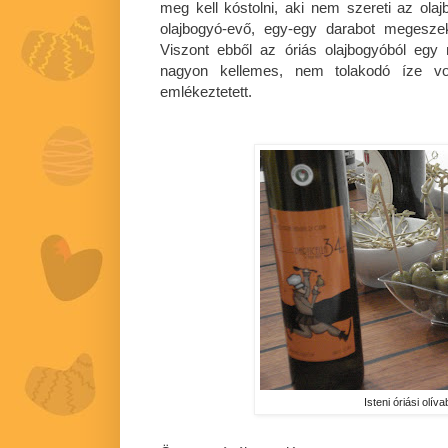
meg kell kóstolni, aki nem szereti az ol
olajbogyó-evő, egy-egy darabot megesze
Viszont ebből az óriás olajbogyóból egy
nagyon kellemes, nem tolakodó íze v
emlékeztetett.
Isteni óriási olív