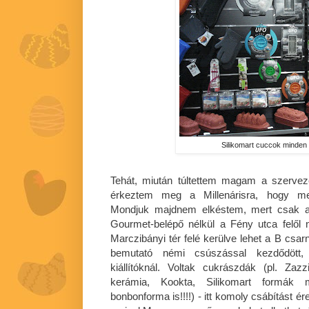
Silikomart cuccok minde
Tehát, miután túltettem magam a szervez
érkeztem meg a Millenárisra, hogy meg
Mondjuk majdnem elkéstem, mert csak a 
Gourmet-belépő nélkül a Fény utca felől 
Marczibányi tér felé kerülve lehet a B csa
bemutató némi csúszással kezdődött,
kiállítóknál. Voltak cukrászdák (pl. Zaz
kerámia, Kookta, Silikomart formák 
bonbonforma is!!!!) - itt komoly csábítást é