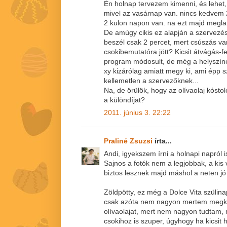
Én holnap tervezem kimenni, és lehet
mivel az vasárnap van. nincs kedvem 2x
2 kulon napon van. na ezt majd megla
De amúgy cikis ez alapján a szervezés
beszél csak 2 percet, mert csúszás van
csokibemutatóra jött? Kicsit átvágás-fe
program módosult, de még a helyszíne
xy kizárólag amiatt megy ki, ami épp 
kellemetlen a szervezőknek...
Na, de örülök, hogy az olívaolaj kóstol
a különdíjat?
2011. június 3. 22:22
Praliné Zsuzsi
írta...
Andi, igyekszem írni a holnapi napról is
Sajnos a fotók nem a legjobbak, a kis
biztos lesznek majd máshol a neten jó k
Zöldpötty, ez még a Dolce Vita szülinap
csak azóta nem nagyon mertem megk
olívaolajat, mert nem nagyon tudtam,
csokihoz is szuper, úgyhogy ha kicsit 