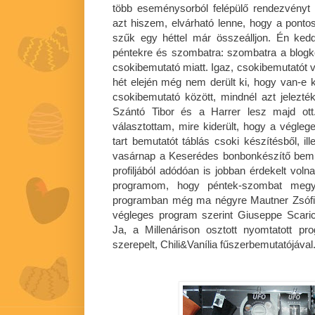
több eseménysorból felépülő rendezvényt 
azt hiszem, elvárható lenne, hogy a ponto
szűk egy héttel már összeálljon. Én ked
péntekre és szombatra: szombatra a blogkós
csokibemutató miatt. Igaz, csokibemutatót v
hét elején még nem derült ki, hogy van-e 
csokibemutató között, mindnél azt jelez
Szántó Tibor és a Harrer lesz majd ot
választottam, mire kiderült, hogy a végl
tart bemutatót táblás csoki készítésből, i
vasárnap a Keserédes bonbonkészítő bemu
profiljából adódóan is jobban érdekelt vol
programom, hogy péntek-szombat megye
programban még ma négyre Mautner Zsófi f
végleges program szerint Giuseppe Scarica
Ja, a Millenárison osztott nyomtatott p
szerepelt, Chili&Vanília fűszerbemutatójával.