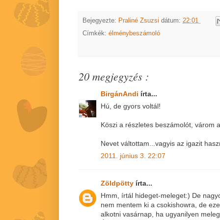
Bejegyezte:
Praliné Zsuzsi
dátum:
22:01
Címkék:
élménybeszámoló
20 megjegyzés :
BirgánAndi
írta...
Hú, de gyors voltál!
Köszi a részletes beszámolót, várom a 
Nevet váltottam...vagyis az igazit has
2011. június 3. 22:07
Zöldpötty
írta...
Hmm, írtál hideget-meleget:) De nagy
nem mentem ki a csokishowra, de ezek
alkotni vasárnap, ha ugyanilyen meleg