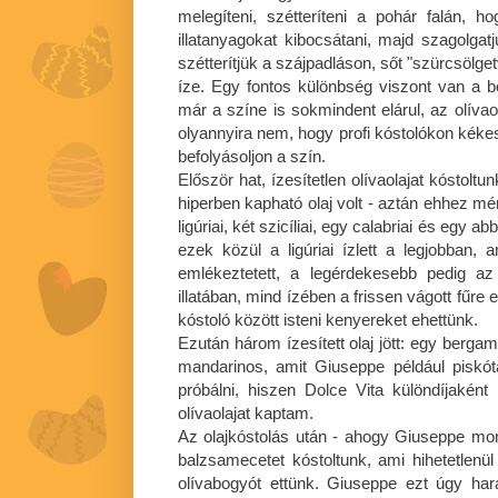
melegíteni, szétteríteni a pohár falán, h
illatanyagokat kibocsátani, majd szagolgatj
szétterítjük a szájpadláson, sőt "szürcsölge
íze. Egy fontos különbség viszont van a b
már a színe is sokmindent elárul, az olíva
olyannyira nem, hogy profi kóstolókon kéke
befolyásoljon a szín.
Először hat, ízesítetlen olívaolajat kóstoltu
hiperben kapható olaj volt - aztán ehhez mért
ligúriai, két szicíliai, egy calabriai és egy
ezek közül a ligúriai ízlett a legjobban,
emlékeztetett, a legérdekesebb pedig az 
illatában, mind ízében a frissen vágott fűre
kóstoló között isteni kenyereket ehettünk.
Ezután három ízesített olaj jött: egy bergam
mandarinos, amit Giuseppe például piskót
próbálni, hiszen Dolce Vita különdíjaké
olívaolajat kaptam.
Az olajkóstolás után - ahogy Giuseppe mond
balzsamecetet kóstoltunk, ami hihetetlenül 
olívabogyót ettünk. Giuseppe ezt úgy har