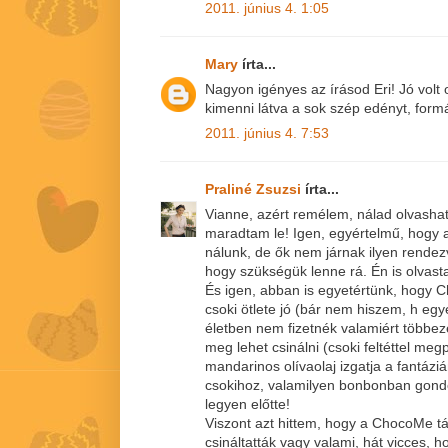
2011. június 4. 1:05
Mary
írta...
Nagyon igényes az írásod Eri! Jó volt
kimenni látva a sok szép edényt, formá
2011. június 4. 7:53
Praliné Zsuzsi
írta...
Vianne, azért remélem, nálad olvasha
maradtam le! Igen, egyértelmű, hogy 
nálunk, de ők nem járnak ilyen rend
hogy szükségük lenne rá. Én is olvast
És igen, abban is egyetértünk, hogy 
csoki ötlete jó (bár nem hiszem, h egy
életben nem fizetnék valamiért többeze
meg lehet csinálni (csoki feltéttel m
mandarinos olívaolaj izgatja a fantázi
csokihoz, valamilyen bonbonban gondo
legyen előtte!
Viszont azt hittem, hogy a ChocoMe t
csináltatták vagy valami, hát vicces, h