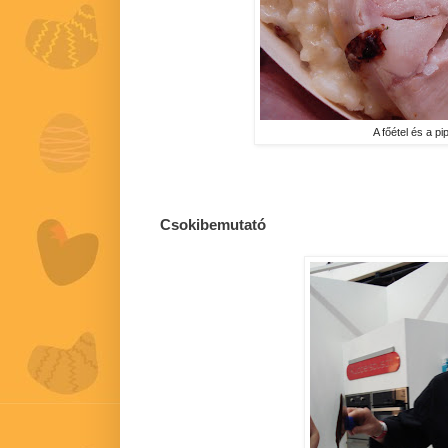
A főétel és a pi
Csokibemutató