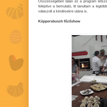
Összességében talán ez a program tetszet
felépítve a bemutató, itt tanultam a legt
válaszolt a kérdésekre utána is.
Küppersbusch főzőshow