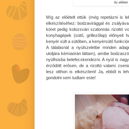
Az előétel
Míg az előételt ettük (még repetázni is lehe
elkészítéséhez: bodzavirággal és zsályával
köret pedig kolozsvári szalonnás rizottó v
konyhagépek (sütő, grillezőlap) előnyeit
kenyér sült a sütőben, a kenyérsütő funkció
A tálalásnál a nyúlszeletbe minden adagn
utoljára kémiaórán láttam), amibe bodzaszörp 
nyúlhúsba belefecskendezni. A nyúl is nagy
érződött erősen, de a rizottó valami zseni
lesz otthon is elkészíteni! Ja, ebből is le
gondolni sem tudtam este!