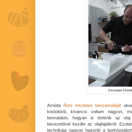
Giuseppe kóstoló
Amióta
Reni részletes beszámolóját
olvas
kóstolóról, kíváncsi voltam nagyon, mi
bemutatón, hogyan is történik az olaj
bevezetővel kezdte az olajfajtákról. Ezut
technikája nagyon hasonlít a borkóstolásh