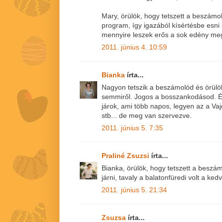
Mary, örülök, hogy tetszett a beszámo
program, így igazából kísértésbe esni 
mennyire leszek erős a sok edény meg
2011. június 4. 10:59
Bianka
írta...
Nagyon tetszik a beszámolód és örül
semmiről. Jogos a bosszankodásod. Én
járok, ami több napos, legyen az a V
stb... de meg van szervezve.
2011. június 5. 7:35
Praliné Zsuzsi
írta...
Bianka, örülök, hogy tetszett a beszám
járni, tavaly a balatonfüredi volt a ked
2011. június 5. 21:34
Zsuzsa
írta...