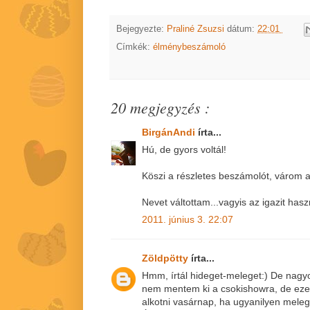
Bejegyezte:
Praliné Zsuzsi
dátum:
22:01
Címkék:
élménybeszámoló
20 megjegyzés :
BirgánAndi
írta...
Hú, de gyors voltál!
Köszi a részletes beszámolót, várom a 
Nevet váltottam...vagyis az igazit has
2011. június 3. 22:07
Zöldpötty
írta...
Hmm, írtál hideget-meleget:) De nagy
nem mentem ki a csokishowra, de ezek
alkotni vasárnap, ha ugyanilyen meleg