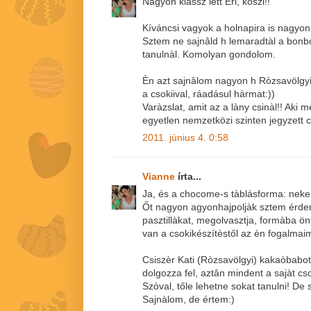
Nagyon klassz lett Eri, köszi!!
Kíváncsi vagyok a holnapira is nagyo
Sztem ne sajnâld h lemaradtàl a bonb
tanulnàl. Komolyan gondolom.
Èn azt sajnâlom nagyon h Ròzsavölgyi 
a csokiival, ráadásul hàrmat:))
Varàzslat, amit az a làny csinàl!! Aki 
egyetlen nemzetközi szinten jegyzett c
2011. június 4. 0:58
Vianne
írta...
Ja, és a chocome-s tàblásforma: nekem
Őt nagyon agyonhajpoljàk sztem érde
pasztillàkat, megolvasztja, formàba ö
van a csokikészítèstől az èn fogalmaim
Csiszèr Kati (Ròzsavölgyi) kakaòbabot
dolgozza fel, aztân mindent a sajàt cso
Szòval, tőle lehetne sokat tanulni! De 
Sajnàlom, de értem:)