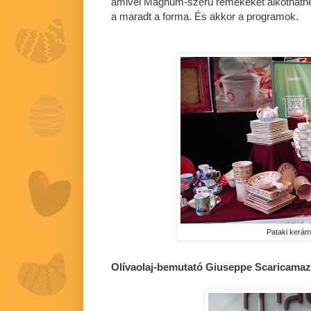
amivel Magnum-szerű remekeket alkothatnék
a maradt a forma. És akkor a programok.
Pataki kerám
Olívaolaj-bemutató Giuseppe Scaricamaz