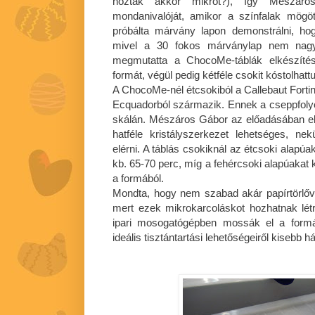
hoztak akkor mikrót?), így Mészáro
mondanivalóját, amikor a színfalak mögött
próbálta márvány lapon demonstrálni, ho
mivel a 30 fokos márványlap nem nagyo
megmutatta a ChocoMe-táblák elkészítés
formát, végül pedig kétféle csokit kóstolhat
A ChocoMe-nél étcsokiból a Callebaut Forti
Ecquadorból származik. Ennek a cseppfolyó
skálán. Mészáros Gábor az előadásában e
hatféle kristályszerkezet lehetséges, nek
elérni. A táblás csokiknál az étcsoki alapúa
kb. 65-70 perc, míg a fehércsoki alapúakat k
a formából.
Mondta, hogy nem szabad akár papírtörlővel
mert ezek mikrokarcoláskot hozhatnak lét
ipari mosogatógépben mossák el a form
ideális tisztántartási lehetőségeiről kisebb h