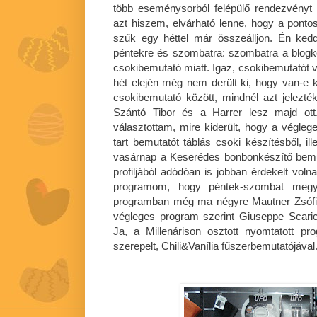
több eseménysorból felépülő rendezvényt 
azt hiszem, elvárható lenne, hogy a ponto
szűk egy héttel már összeálljon. Én ked
péntekre és szombatra: szombatra a blogkós
csokibemutató miatt. Igaz, csokibemutatót v
hét elején még nem derült ki, hogy van-e 
csokibemutató között, mindnél azt jelez
Szántó Tibor és a Harrer lesz majd ot
választottam, mire kiderült, hogy a végl
tart bemutatót táblás csoki készítésből, i
vasárnap a Keserédes bonbonkészítő bemu
profiljából adódóan is jobban érdekelt vol
programom, hogy péntek-szombat megye
programban még ma négyre Mautner Zsófi f
végleges program szerint Giuseppe Scarica
Ja, a Millenárison osztott nyomtatott p
szerepelt, Chili&Vanília fűszerbemutatójával.