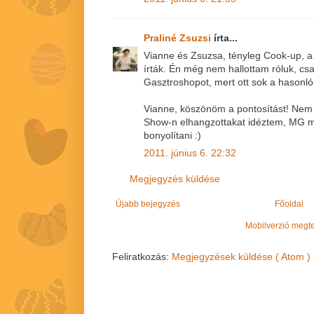
Praliné Zsuzsi
írta...
Vianne és Zsuzsa, tényleg Cook-up, a 
írták. Én még nem hallottam róluk, cs
Gasztroshopot, mert ott sok a hasonló
Vianne, köszönöm a pontosítást! Nem
Show-n elhangzottakat idéztem, MG 
bonyolítani :)
2011. június 6. 22:32
Megjegyzés küldése
Újabb bejegyzés
Főoldal
Mobilverzió megt
Feliratkozás:
Megjegyzések küldése ( Atom )