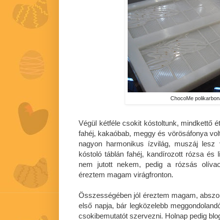
ChocoMe polikarbon
Végül kétféle csokit kóstoltunk, mindkettő ét
fahéj, kakaóbab, meggy és vörösáfonya volt
nagyon harmonikus ízvilág, muszáj lesz
kóstoló táblán fahéj, kandírozott rózsa és l
nem jutott nekem, pedig a rózsás olíva
éreztem magam virágfronton.
Összességében jól éreztem magam, abszolú
első napja, bár legközelebb meggondolandó,
csokibemutatót szervezni. Holnap pedig blog