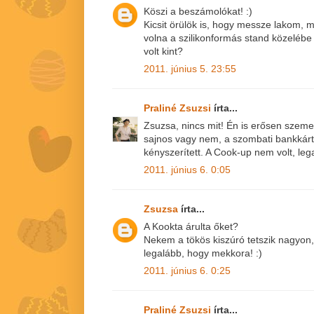
Köszi a beszámolókat! :)
Kicsit örülök is, hogy messze lakom, m
volna a szilikonformás stand közelé
volt kint?
2011. június 5. 23:55
Praliné Zsuzsi
írta...
Zsuzsa, nincs mit! Én is erősen szem
sajnos vagy nem, a szombati bankkárt
kényszerített. A Cook-up nem volt, le
2011. június 6. 0:05
Zsuzsa
írta...
A Kookta árulta őket?
Nekem a tökös kiszúró tetszik nagyon, 
legalább, hogy mekkora! :)
2011. június 6. 0:25
Praliné Zsuzsi
írta...