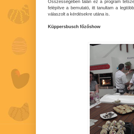
Összességében talán ez a program tetszet
felépítve a bemutató, itt tanultam a legt
válaszolt a kérdésekre utána is.
Küppersbusch főzőshow