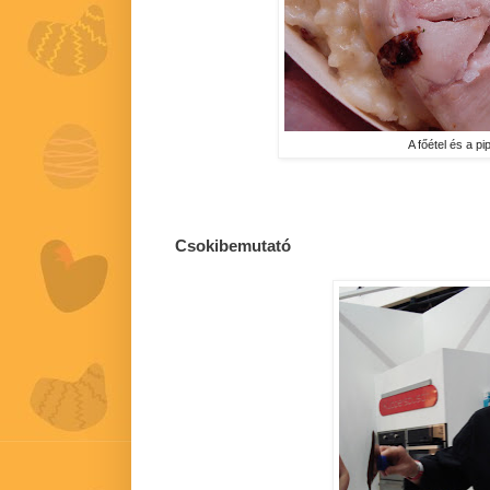
A főétel és a pi
Csokibemutató