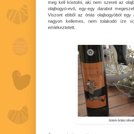
meg kell kóstolni, aki nem szereti az ol
olajbogyó-evő, egy-egy darabot megesze
Viszont ebből az óriás olajbogyóból egy
nagyon kellemes, nem tolakodó íze v
emlékeztetett.
Isteni óriási olív