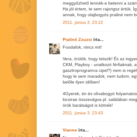
meggyőzhető lennék-e betenni a szá
Ha jól értem, te sem rajongsz értük. 
annak, hogy olajbogyós praliné nem bu
2011. június 3. 23:22
Praliné Zsuzsi
írta...
Foodafok, nincs mit!
Vera, örülök, hogy tetszik! És az ingye
CKM, Playboy - unatkozó férfiaknak, a
gasztroprogramra cipel?) nem is regél
hogy le sem maradok, nem tudom, egyá
belőle ilyen időben!
4Gyerek, én és olívabogyó folyamato
kicsirae összevágva pl. salátában meg
örök barátságot is kötnék!
2011. június 3. 23:43
Vianne
írta...