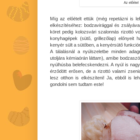
Az előétel
Míg az előételt ettük (még repetázni is lehe
elkészítéséhez: bodzavirággal és zsályával
köret pedig kolozsvári szalonnás rizottó v
konyhagépek (sütő, grillezőlap) előnyeit
kenyér sült a sütőben, a kenyérsütő funkció
A tálalásnál a nyúlszeletbe minden adagn
utoljára kémiaórán láttam), amibe bodzaszörp 
nyúlhúsba belefecskendezni. A nyúl is nagy
érződött erősen, de a rizottó valami zseni
lesz otthon is elkészíteni! Ja, ebből is le
gondolni sem tudtam este!