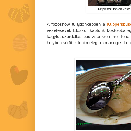
Kiripolszki István készí
A főzőshow tulajdonképpen a
Küppersbus
vezetésével. Először kaptunk kóstolóba e
kagylót szardellás padlizsánkrémmel, fehér
helyben sütött isteni meleg rozmaringos ken