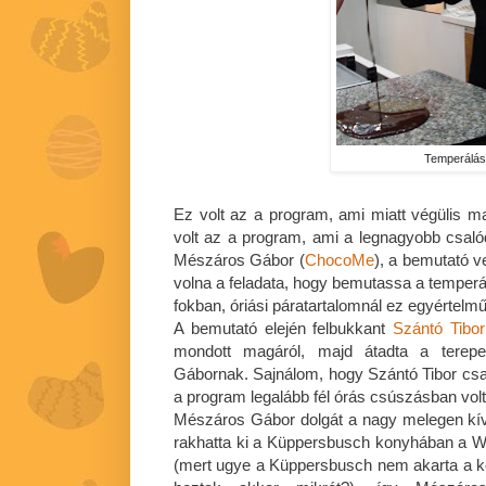
Temperálá
Ez volt az a program, ami miatt végülis
volt az a program, ami a legnagyobb csaló
Mészáros Gábor (
ChocoMe
), a bemutató ve
volna a feladata, hogy bemutassa a temperál
fokban, óriási páratartalomnál ez egyértelmű
A bemutató elején felbukkant
Szántó Tibor
mondott magáról, majd átadta a tere
Gábornak. Sajnálom, hogy Szántó Tibor csak 
a program legalább fél órás csúszásban volt
Mészáros Gábor dolgát a nagy melegen kív
rakhatta ki a Küppersbusch konyhában a Wh
(mert ugye a Küppersbusch nem akarta a k