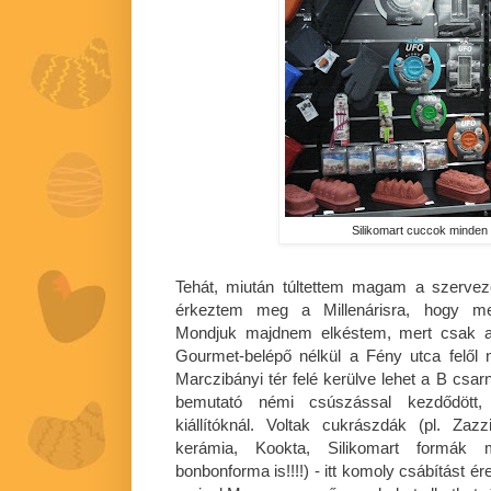
Silikomart cuccok minde
Tehát, miután túltettem magam a szervez
érkeztem meg a Millenárisra, hogy meg
Mondjuk majdnem elkéstem, mert csak a 
Gourmet-belépő nélkül a Fény utca felől 
Marczibányi tér felé kerülve lehet a B csa
bemutató némi csúszással kezdődött,
kiállítóknál. Voltak cukrászdák (pl. Zaz
kerámia, Kookta, Silikomart formák 
bonbonforma is!!!!) - itt komoly csábítást é