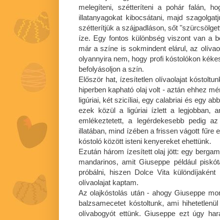
melegíteni, szétteríteni a pohár falán, h
illatanyagokat kibocsátani, majd szagolgatj
szétterítjük a szájpadláson, sőt "szürcsölge
íze. Egy fontos különbség viszont van a b
már a színe is sokmindent elárul, az olíva
olyannyira nem, hogy profi kóstolókon kéke
befolyásoljon a szín.
Először hat, ízesítetlen olívaolajat kóstoltu
hiperben kapható olaj volt - aztán ehhez mért
ligúriai, két szicíliai, egy calabriai és egy
ezek közül a ligúriai ízlett a legjobban,
emlékeztetett, a legérdekesebb pedig az 
illatában, mind ízében a frissen vágott fűre
kóstoló között isteni kenyereket ehettünk.
Ezután három ízesített olaj jött: egy bergam
mandarinos, amit Giuseppe például piskót
próbálni, hiszen Dolce Vita különdíjaké
olívaolajat kaptam.
Az olajkóstolás után - ahogy Giuseppe mond
balzsamecetet kóstoltunk, ami hihetetlenül 
olívabogyót ettünk. Giuseppe ezt úgy har