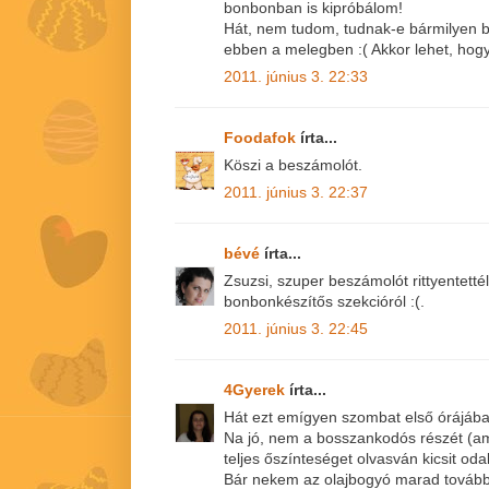
bonbonban is kipróbálom!
Hát, nem tudom, tudnak-e bármilyen b
ebben a melegben :( Akkor lehet, hogy
2011. június 3. 22:33
Foodafok
írta...
Köszi a beszámolót.
2011. június 3. 22:37
bévé
írta...
Zsuzsi, szuper beszámolót rittyentett
bonbonkészítős szekcióról :(.
2011. június 3. 22:45
4Gyerek
írta...
Hát ezt emígyen szombat első órájában 
Na jó, nem a bosszankodós részét (am
teljes őszínteséget olvasván kicsit od
Bár nekem az olajbogyó marad tovább