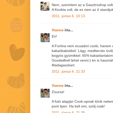
Nem, szerintem az a Gasztroshop volt
A Kookta volt, de ez nem az ő standjuk
2011. június 6. 10:13
Vianne
írta...
Eri!
A Fortina nem ecuadori csoki, hanem e
kakaòbabokbòl. Lágy, mediterràn ízvilà
bogyòs gyümikkel. 65% kakaòtartalom
Goodwillnél lehet venni:) èn is hasz
Madagaszkart.
2011. június 6. 21:33
Vianne
írta...
Zsuzsa!
A fotò alapjàn Cook-upnak tűnik nekem i
pont ilyen. Ha kell vmi, szòlj csak!
2011. június 6. 21:35