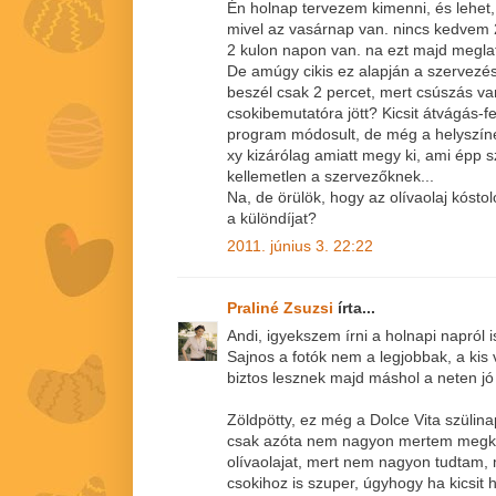
Én holnap tervezem kimenni, és lehet
mivel az vasárnap van. nincs kedvem 2x
2 kulon napon van. na ezt majd megla
De amúgy cikis ez alapján a szervezés
beszél csak 2 percet, mert csúszás van
csokibemutatóra jött? Kicsit átvágás-fe
program módosult, de még a helyszíne
xy kizárólag amiatt megy ki, ami épp 
kellemetlen a szervezőknek...
Na, de örülök, hogy az olívaolaj kóstol
a különdíjat?
2011. június 3. 22:22
Praliné Zsuzsi
írta...
Andi, igyekszem írni a holnapi napról is
Sajnos a fotók nem a legjobbak, a kis
biztos lesznek majd máshol a neten jó k
Zöldpötty, ez még a Dolce Vita szülinap
csak azóta nem nagyon mertem megk
olívaolajat, mert nem nagyon tudtam,
csokihoz is szuper, úgyhogy ha kicsit 