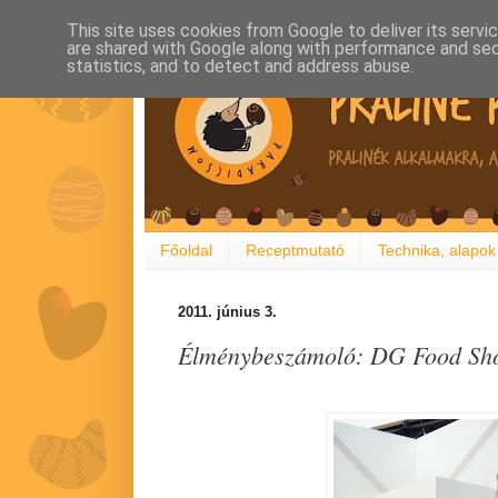
This site uses cookies from Google to deliver its servi
are shared with Google along with performance and secu
statistics, and to detect and address abuse.
Főoldal
Receptmutató
Technika, alapok
2011. június 3.
Élménybeszámoló: DG Food Sho