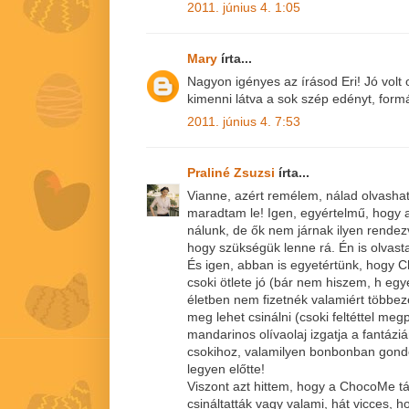
2011. június 4. 1:05
Mary
írta...
Nagyon igényes az írásod Eri! Jó volt
kimenni látva a sok szép edényt, formá
2011. június 4. 7:53
Praliné Zsuzsi
írta...
Vianne, azért remélem, nálad olvasha
maradtam le! Igen, egyértelmű, hogy 
nálunk, de ők nem járnak ilyen rend
hogy szükségük lenne rá. Én is olvast
És igen, abban is egyetértünk, hogy 
csoki ötlete jó (bár nem hiszem, h egy
életben nem fizetnék valamiért többeze
meg lehet csinálni (csoki feltéttel m
mandarinos olívaolaj izgatja a fantázi
csokihoz, valamilyen bonbonban gondo
legyen előtte!
Viszont azt hittem, hogy a ChocoMe t
csináltatták vagy valami, hát vicces, h