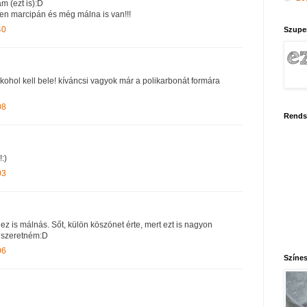
 (ezt is):D
en marcipán és még málna is van!!!
40
Szupe
kohol kell bele! kíváncsi vagyok már a polikarbonát formára
08
Rends
:)
03
ez is málnás. Sőt, külön köszönet érte, mert ezt is nagyon
k szeretném:D
06
Színes