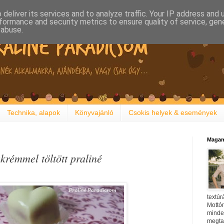
deliver its services and to analyze traffic. Your IP address and
formance and security metrics to ensure quality of service, ge
 abuse.
Technika, alapok
Könyvajánló
Csokis helyek & események
Magam
rémmel töltött praliné
textúr
Mottóm
minden
megtal