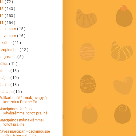
14
( 72 )
13
( 143 )
12
( 163 )
11
( 164 )
december
( 18 )
november
( 16 )
október
( 11 )
szeptember
( 12 )
augusztus
( 5 )
július
( 11 )
június
( 13 )
május
( 10 )
április
( 18 )
március
( 15 )
Polikarbonát formák, avagy új
korszak a Praliné Pa...
Marcipános-fahéjas
kávékrémmel töltött praliné
Marcipános málnakrémmel
töltött praliné
Kávés marcipán - csokimousse
tallér & húsvéti játék