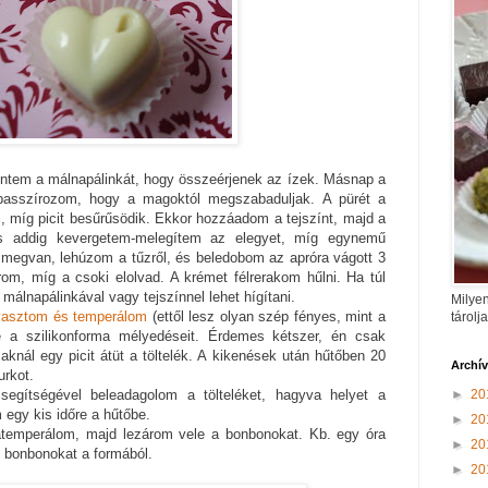
yintem a málnapálinkát, hogy összeérjenek az ízek. Másnap a
passzírozom, hogy a magoktól megszabaduljak. A pürét a
m, míg picit besűrűsödik. Ekkor hozzáadom a tejszínt, majd a
és addig kevergetem-melegítem az elegyet, míg egynemű
egvan, lehúzom a tűzről, és beledobom az apróra vágott 3
om, míg a csoki elolvad. A krémet félrerakom hűlni. Ha túl
álnapálinkával vagy tejszínnel lehet hígítani.
Milyen
asztom és temperálom
(ettől lesz olyan szép fényes, mint a
tárolj
 a szilikonforma mélyedéseit. Érdemes kétszer, én csak
aknál egy picit átüt a töltelék. A kikenések után hűtőben 20
Archí
urkot.
►
20
egítségével beleadagolom a tölteléket, hagyva helyet a
 egy kis időre a hűtőbe.
►
20
atemperálom, majd lezárom vele a bonbonokat. Kb. egy óra
►
20
z bonbonokat a formából.
►
20