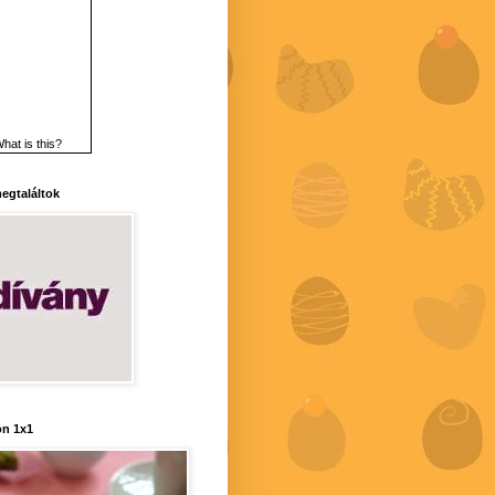
hat is this?
 megtaláltok
n 1x1