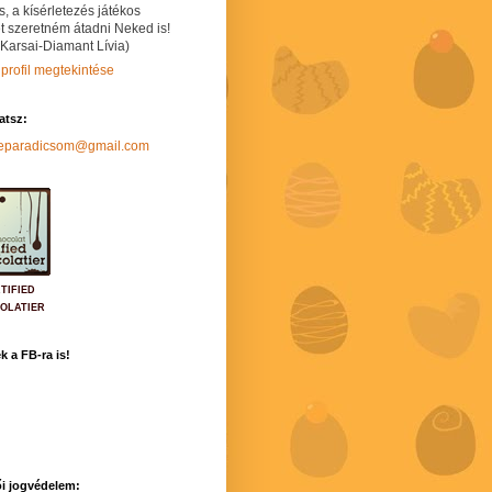
s, a kísérletezés játékos
t szeretném átadni Neked is!
 Karsai-Diamant Lívia)
 profil megtekintése
hatsz:
neparadicsom@gmail.com
TIFIED
OLATIER
k a FB-ra is!
i jogvédelem: