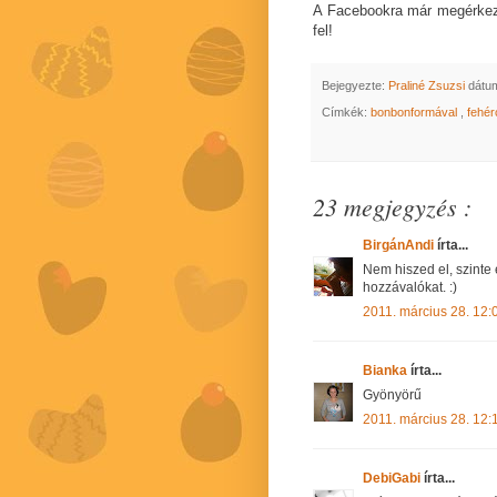
A Facebookra már megérkez
fel!
Bejegyezte:
Praliné Zsuzsi
dátu
Címkék:
bonbonformával
,
fehé
23 megjegyzés :
BirgánAndi
írta...
Nem hiszed el, szinte
hozzávalókat. :)
2011. március 28. 12:
Bianka
írta...
Gyönyörű
2011. március 28. 12:
DebiGabi
írta...