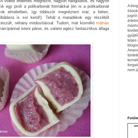
 A videót érdemes megnézni, nagyon hangulatos, és nagyon
A blo
ik egy profi a polikarbonát formákkal (én is a polikarbonát
írások
úrok elméletben, így többször megnéztem már; a héten,
jogról
róbálásra is sor kerül!). Tehát a maradékok egy részéből
értel
készült, néhány módosítással. Tudom, már kismillió
málnás
máshol
arcipánnal isteni páros, és valami egész fantasztikus állaga
kivéte
gyűjtő
teljes 
blogom
Amenn
tüntet
termé
forga
nem j
Fotói
ww