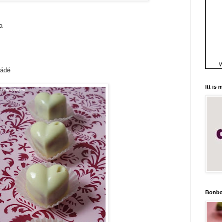
a
W
ládé
Itt is
Bonbo