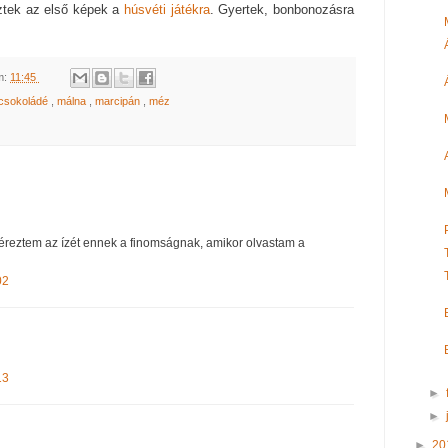
tek az első képek a
húsvéti játékra
. Gyertek, bonbonozásra
m:
11:45
rcsokoládé
,
málna
,
marcipán
,
méz
 éreztem az ízét ennek a finomságnak, amikor olvastam a
02
13
►
►
►
20