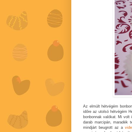
Az elmúlt hétvégém bonboni
időre az utolsó hétvégém He
bonbonnak valókat. Mi volt 
darab marcipán, maradék te
mindjárt beugrott az a
vid