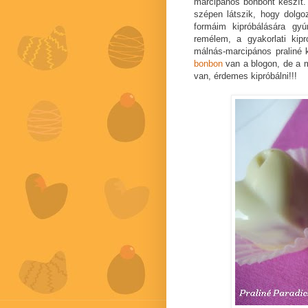
marcipános bonbont készít.
szépen látszik, hogy dolgoz
formáim kipróbálására gy
remélem, a gyakorlati kip
málnás-marcipános praliné 
bonbon
van a blogon, de a m
van, érdemes kipróbálni!!!