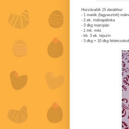
Hozzávalók 15 darabhoz:
- 1 marék (fagyasztott) máln
- 2 ek. málnapálinka
- 3 dkg marcipán
- 1 mk. méz
- kb. 3 ek. tejszín
- 3 dkg + 10 dkg fehércsoko