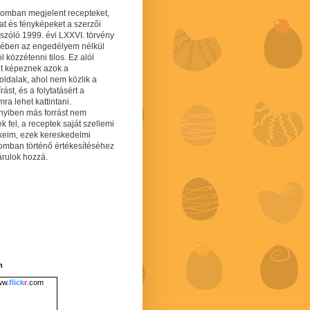
gomban megjelent recepteket,
at és fényképeket a szerzői
 szóló 1999. évi LXXVI. törvény
mében az engedélyem nélkül
 közzétenni tilos. Ez alól
lt képeznek azok a
oldalak, ahol nem közlik a
írást, és a folytatásért a
ra lehet kattintani.
yiben más forrást nem
ek fel, a receptek saját szellemi
keim, ezek kereskedelmi
lomban történő értékesítéséhez
árulok hozzá.
m
w.
flick
r
.com