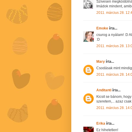
Szívesen megkóstolnám
Imádok mindent, amib
2011. március 28. 12:
Emoke
írta...
csurog a nyálam! :D Al
:D
2011. március 28. 13:
Mary
írta...
Csodásak mint mindig!
2011. március 28. 14:
Anditanti
írta...
Kicsit se bánom, hogy 
szeretem,... azaz csa
2011. március 28. 14:
Erika
írta...
Ez hihetetlen!