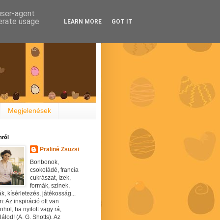
 user-agent
nerate usage
LEARN MORE
GOT IT
Megjelenések
ról
Praliné Zsuzsi
Bonbonok,
csokoládé, francia
cukrászat, ízek,
formák, színek,
ák, kísérletezés, játékosság...
: Az inspiráció ott van
hol, ha nyitott vagy rá,
álod! (A. G. Shotts). Az