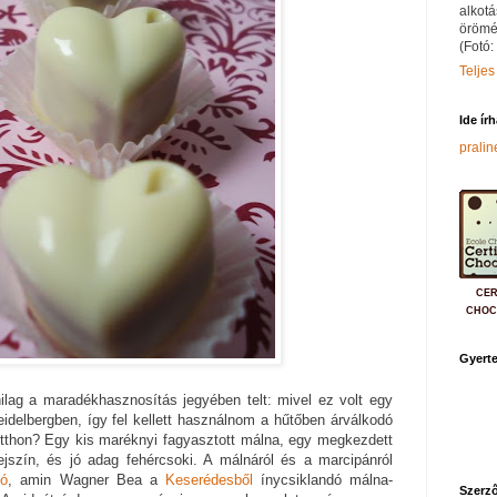
alkotá
örömé
(Fotó:
Teljes
Ide ír
prali
CER
CHOC
Gyerte
lag a maradékhasznosítás jegyében telt: mivel ez volt egy
idelbergben, így fel kellett használnom a hűtőben árválkodó
itthon? Egy kis maréknyi fagyasztott málna, egy megkezdett
jszín, és jó adag fehércsoki. A málnáról és a marcipánról
eó
, amin Wagner Bea a
Keserédesből
ínycsiklandó málna-
Szerző