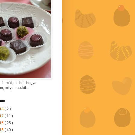
 formát, mit hol, hogyan
am, milyen csokit...
vum
18
( 2 )
17
( 11 )
16
( 25 )
15
( 40 )