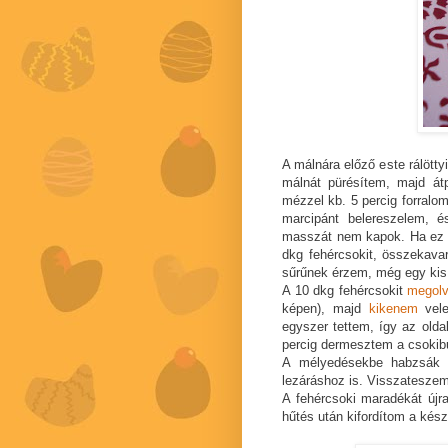
A málnára előző este rálött
málnát pürésítem, majd át
mézzel kb. 5 percig forralo
marcipánt belereszelem, 
masszát nem kapok. Ha ez m
dkg fehércsokit, összekavar
sűrűnek érzem, még egy kis m
A 10 dkg fehércsokit
megolv
képen), majd
kikenem
vele
egyszer tettem, így az oldal
percig dermesztem a csokib
A mélyedésekbe habzsák s
lezáráshoz is. Visszateszem
A fehércsoki maradékát újr
hűtés után kifordítom a kés