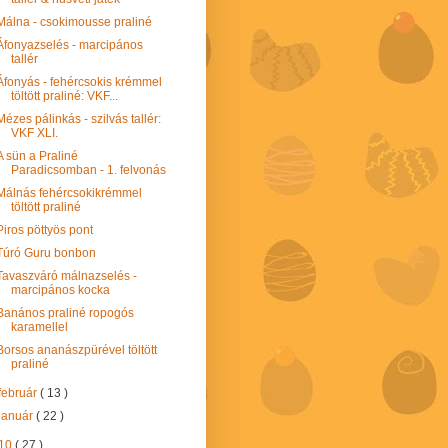
Málna - csokimousse praliné
Áfonyazselés - marcipános
tallér
Áfonyás - fehércsokis krémmel
töltött praliné: VKF...
Mézes pálinkás - szilvás tallér:
VKF XLI.
A sün a Praliné
Paradicsomban - 1. felvonás
Málnás fehércsokikrémmel
töltött praliné
Piros pöttyös pont
Túró Guru bonbon
Tavaszváró málnazselés -
marcipános kocka
Banános praliné ropogós
karamellel
Borsos ananászpürével töltött
praliné
február
( 13 )
január
( 22 )
10
( 27 )