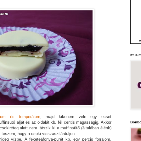
W
Itt is
ztom és temperálom
, majd kikenem vele egy ecset
ffinsütő alját és az oldalát kb. fél centis magasságig. Akkor
Bonbo
csokiréteg alatt nem látszik ki a muffinsütő (általában élénk)
 teszem, hogy a csoki visszaszilárduljon.
hideg vízbe. A feketeáfonya-pürét kb. egy percig forralom,