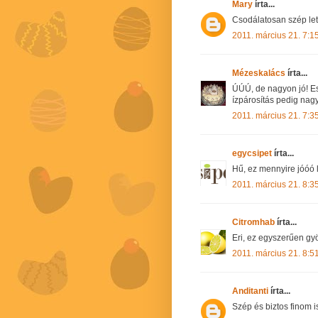
Mary
írta...
Csodálatosan szép lett
2011. március 21. 7:1
Mézeskalács
írta...
ÚÚÚ, de nagyon jó! Es
ízpárosítás pedig nagy
2011. március 21. 7:3
egycsipet
írta...
Hű, ez mennyire jóóó 
2011. március 21. 8:3
Citromhab
írta...
Eri, ez egyszerűen gyö
2011. március 21. 8:5
Anditanti
írta...
Szép és biztos finom i