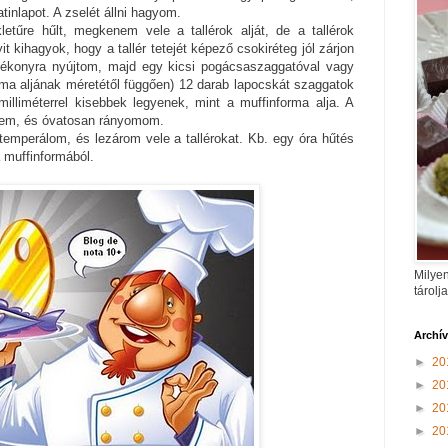
inlapot. A zselét állni hagyom.
tűre hűlt, megkenem vele a tallérok alját, de a tallérok
t kihagyok, hogy a tallér tetejét képező csokiréteg jól zárjon
ékonyra nyújtom, majd egy kicsi pogácsaszaggatóval vagy
rma aljának méretétől függően) 12 darab lapocskát szaggatok
illiméterrel kisebbek legyenek, mint a muffinforma alja. A
etem, és óvatosan rányomom.
temperálom, és lezárom vele a tallérokat. Kb. egy óra hűtés
a muffinformából.
Milyen
tárolj
Archí
►
20
►
20
►
20
►
20