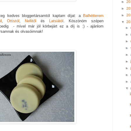
►
20
►
20
►
20
teg kedves bloggertársamtól kaptam díjat: a
Balhétterem
l
,
Ottistól
,
Nellitől
és
Latsiától
. Köszönöm szépen
▼
20
pedig - mivel már jól körbejárt ez a díj is :) - ajánlom
►
ársamnak és olvasóimnak!
►
►
►
►
►
►
►
►
▼