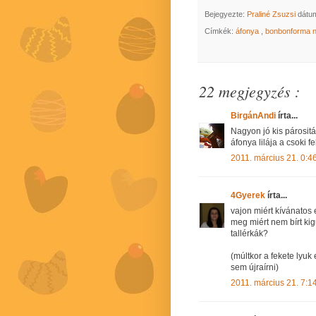
Bejegyezte:
Praliné Zsuzsi
dátu
Címkék:
áfonya
,
bonbonforma n
22 megjegyzés :
BirgánAndi
írta...
Nagyon jó kis párosit
áfonya lilája a csoki f
2011. március 21. 0:4
4Gyerek
írta...
vajon miért kívánatos 
meg miért nem bírt kig
tallérkák?
(múltkor a fekete lyu
sem újraírni)
2011. március 21. 7:1