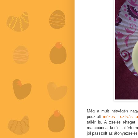
Még a múlt hétvégén nagy
posztolt
mézes - szilvás tal
tallér is. A zselés réteget 
marcipánnal került tallérfo
jól passzolt az áfonyazselés