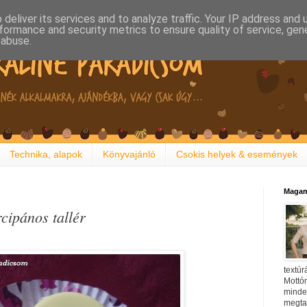
deliver its services and to analyze traffic. Your IP address and
formance and security metrics to ensure quality of service, ge
 abuse.
Technika, alapok
Könyvajánló
Csokis helyek & események
Magam
cipános tallér
textúr
Mottóm
minden
megtal