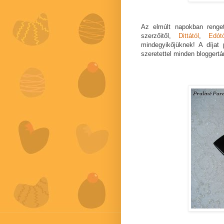
Az elmúlt napokban renge
szerzőitől,
Dittától
,
Edótó
mindegyikőjüknek! A díjat 
szeretettel minden bloggert