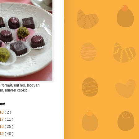
 formát, mit hol, hogyan
am, milyen csokit...
vum
18
( 2 )
17
( 11 )
16
( 25 )
15
( 40 )