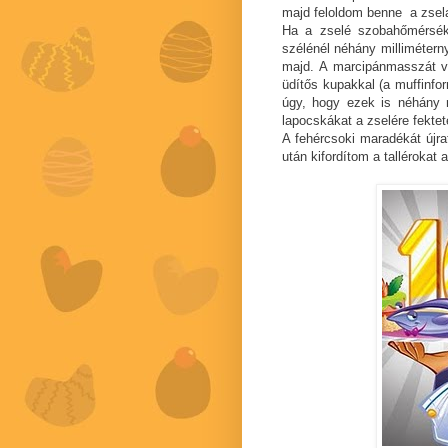
majd feloldom benne a zselat
Ha a zselé szobahőmérsékle
szélénél néhány milliméternyi
majd. A marcipánmasszát v
üdítős kupakkal (a muffinfo
úgy, hogy ezek is néhány m
lapocskákat a zselére fekt
A fehércsoki maradékát újra
után kifordítom a tallérokat 