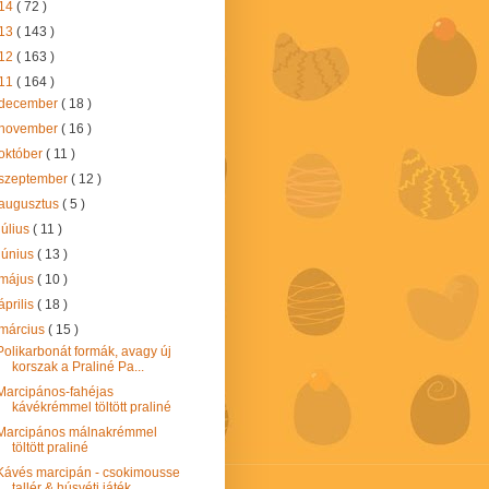
14
( 72 )
13
( 143 )
12
( 163 )
11
( 164 )
december
( 18 )
november
( 16 )
október
( 11 )
szeptember
( 12 )
augusztus
( 5 )
július
( 11 )
június
( 13 )
május
( 10 )
április
( 18 )
március
( 15 )
Polikarbonát formák, avagy új
korszak a Praliné Pa...
Marcipános-fahéjas
kávékrémmel töltött praliné
Marcipános málnakrémmel
töltött praliné
Kávés marcipán - csokimousse
tallér & húsvéti játék