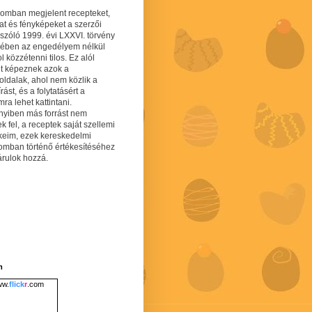
gomban megjelent recepteket,
at és fényképeket a szerzői
 szóló 1999. évi LXXVI. törvény
mében az engedélyem nélkül
 közzétenni tilos. Ez alól
lt képeznek azok a
oldalak, ahol nem közlik a
írást, és a folytatásért a
ra lehet kattintani.
yiben más forrást nem
ek fel, a receptek saját szellemi
keim, ezek kereskedelmi
lomban történő értékesítéséhez
árulok hozzá.
m
w.
flick
r
.com