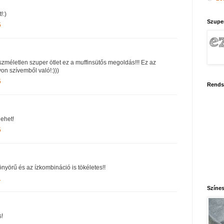
!:)
Szupe
5
zméletlen szuper ötlet ez a muffinsütős megoldás!!! Ez az
on szívemből való!:)))
5
Rends
lehet!
5
nyörű és az ízkombináció is tökéletes!!
1
Színes
s!