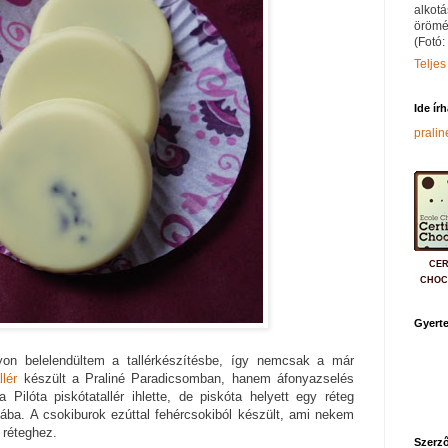
alkotá
örömé
(Fotó:
Teljes
Ide ír
prali
CER
CHOC
Gyerte
on belelendültem a tallérkészítésbe, így nemcsak a már
lér
készült a Praliné Paradicsomban, hanem áfonyazselés
a Pilóta piskótatallér ihlette, de piskóta helyett egy réteg
rmába. A csokiburok ezúttal fehércsokiból készült, ami nekem
 réteghez.
Szerző