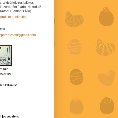
s, a kísérletezés játékos
t szeretném átadni Neked is!
 Karsai-Diamant Lívia)
 profil megtekintése
hatsz:
neparadicsom@gmail.com
TIFIED
OLATIER
k a FB-ra is!
i jogvédelem: