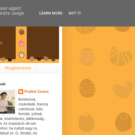
 user-agent
nerate usage
LEARN MORE
GOT IT
Megjelenések
ról
Praliné Zsuzsi
Bonbonok,
csokoládé, francia
cukrászat, ízek,
formák, színek,
ák, kísérletezés, játékosság...
: Az inspiráció ott van
hol, ha nyitott vagy rá,
álod! (A. G. Shotts). Az