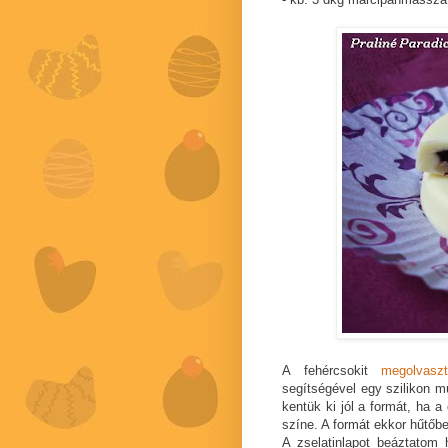
A fehércsokit
megolvas
segítségével egy szilikon mu
kentük ki jól a formát, ha a 
színe. A formát ekkor hűtőbe
A zselatinlapot beáztatom 