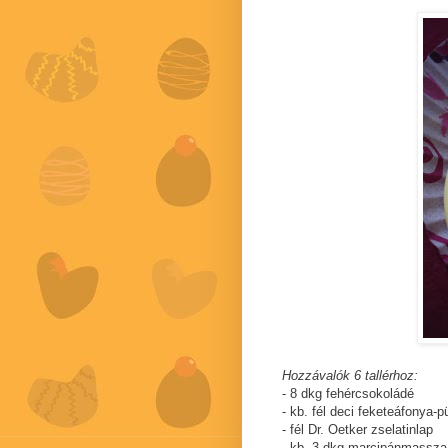
Hozzávalók 6 tallérhoz:
- 8 dkg fehércsokoládé
- kb. fél deci feketeáfonya-p
- fél Dr. Oetker zselatinlap
- kb. 3 dkg marcipánmassza