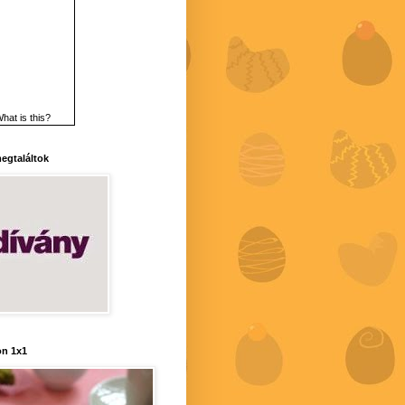
hat is this?
 megtaláltok
n 1x1