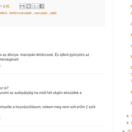
m:
0:40
élkül
,
fehércsokoládé
,
marcipán
,
tallér
ás az áfonya- marcipán-fehércsoki. És újfent gyönyörü az
ehérségével!
6
ez is?
urulni az autópályáig ha múlt hét végén készültek a
k elnyelte a hozzászólásom, nekem meg nem volt erőm 2 szót
►
4
►
►
20