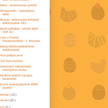
Málna - csokimousse praliné
Áfonyazselés - marcipános
tallér
Áfonyás - fehércsokis krémmel
töltött praliné: VKF...
Mézes pálinkás - szilvás tallér:
VKF XLI.
A sün a Praliné
Paradicsomban - 1. felvonás
Málnás fehércsokikrémmel
töltött praliné
Piros pöttyös pont
Túró Guru bonbon
Tavaszváró málnazselés -
marcipános kocka
Banános praliné ropogós
karamellel
Borsos ananászpürével töltött
praliné
február
( 13 )
január
( 22 )
10
( 27 )