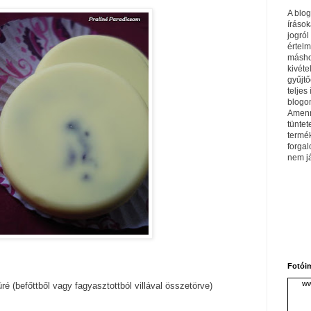
A blo
írások
jogról
értel
máshol
kivéte
gyűjtő
teljes 
blogom
Amenn
tüntet
termé
forga
nem j
Fotói
ww
üré (befőttből vagy fagyasztottból villával összetörve)