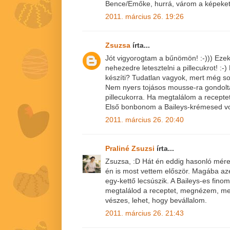
Bence/Emőke, hurrá, várom a képeket
2011. március 26. 19:26
Zsuzsa
írta...
Jót vigyorogtam a bűnömön! :-))) Eze
nehezedre letesztelni a pillecukrot! :
készíti? Tudatlan vagyok, mert még s
Nem nyers tojásos mousse-ra gondolt
pillecukorra. Ha megtalálom a recepte
Első bonbonom a Baileys-krémesed vo
2011. március 26. 20:40
Praliné Zsuzsi
írta...
Zsuzsa, :D Hát én eddig hasonló méret
én is most vettem először. Magába a
egy-kettő lecsúszik. A Baileys-es fino
megtalálod a receptet, megnézem, m
vészes, lehet, hogy bevállalom.
2011. március 26. 21:43