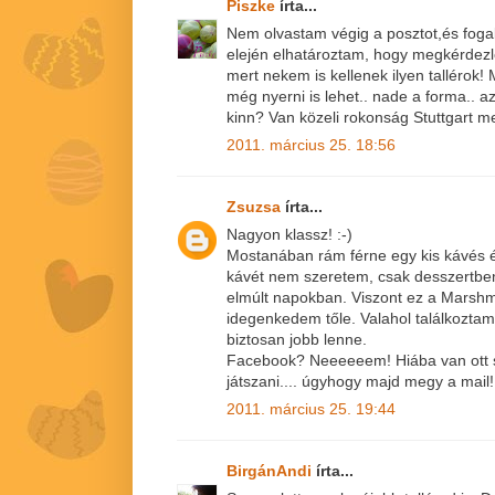
Piszke
írta...
Nem olvastam végig a posztot,és fogal
elején elhatároztam, hogy megkérdezlek
mert nekem is kellenek ilyen tallérok!
még nyerni is lehet.. nade a forma.. a
kinn? Van közeli rokonság Stuttgart me
2011. március 25. 18:56
Zsuzsa
írta...
Nagyon klassz! :-)
Mostanában rám férne egy kis kávés
kávét nem szeretem, csak desszertbe
elmúlt napokban. Viszont ez a Mars
idegenkedem tőle. Valahol találkoztam 
biztosan jobb lenne.
Facebook? Neeeeeem! Hiába van ott s
játszani.... úgyhogy majd megy a mail! 
2011. március 25. 19:44
BirgánAndi
írta...