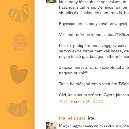
ideig nagy fészbúk-ellenes voltam, de
hasznos is tud lenni. De nincs farmo
virtuális öleléseket, és nem írom ki, ho
Egycsipet, én is nagy kávéfan vagyok, 
Viki, már mért ne lenne szabad? Köszö
Piszke, pedig érdemes végigolvasni a 
semmi extra forma nem kell hozzá, csak
enyim tecsó gazdaságos otthonról, se
Zsuzsa, persze, várom szeretettel a f
nagyon örülök!!!
Tatin, hajrááá, várom a fotót ám Tőled 
Gizi, köszönöm szépen! Gyere játszani 
2011. március 25. 21:26
Praliné Zsuzsi
írta...
Mary, nagyon szépen köszönöm a jó s