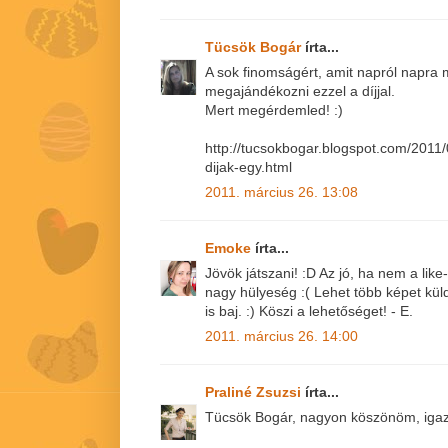
Tücsök Bogár
írta...
A sok finomságért, amit napról napra
megajándékozni ezzel a díjjal.
Mert megérdemled! :)
http://tucsokbogar.blogspot.com/2011
dijak-egy.html
2011. március 26. 13:08
Emoke
írta...
Jövök játszani! :D Az jó, ha nem a like
nagy hülyeség :( Lehet több képet kü
is baj. :) Köszi a lehetőséget! - E.
2011. március 26. 14:00
Praliné Zsuzsi
írta...
Tücsök Bogár, nagyon köszönöm, igazá