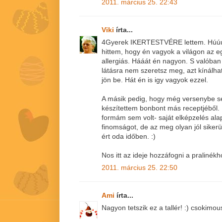
2011. március 25. 22:43
Viki
írta...
4Gyerek IKERTESTVÉRE lettem. Húú
hittem, hogy én vagyok a világon az e
allergiás. Hááát én nagyon. S valóban
látásra nem szeretsz meg, azt kínálhat
jön be. Hát én is igy vagyok ezzel.
A másik pedig, hogy még versenybe s
készítettem bonbont más receptjéből.
formám sem volt- saját elképzelés alap
finomságot, de az meg olyan jól sike
ért oda időben. :)
Nos itt az ideje hozzáfogni a pralinékho
2011. március 25. 22:50
Ami
írta...
Nagyon tetszik ez a tallér! :) csokim