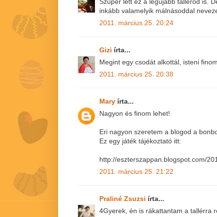
Szuper lett ez a legújabb tallérod is. 
inkább valamelyik málnásoddal nevez
2011. március 25. 20:24
Gizi
írta...
Megint egy csodát alkottál, isteni finom 
2011. március 25. 20:38
Mary
írta...
Nagyon és finom lehet!
Eri nagyon szeretem a blogod a bonbon
Ez egy játék tájékoztató itt:
http://eszterszappan.blogspot.com/201
2011. március 25. 21:22
Praliné Zsuzsi
írta...
4Gyerek, én is rákattantam a tallérra 