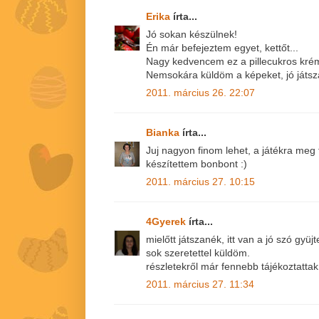
Erika
írta...
Jó sokan készülnek!
Én már befejeztem egyet, kettőt...
Nagy kedvencem ez a pillecukros kré
Nemsokára küldöm a képeket, jó játsza
2011. március 26. 22:07
Bianka
írta...
Juj nagyon finom lehet, a játékra me
készítettem bonbont :)
2011. március 27. 10:15
4Gyerek
írta...
mielőtt játszanék, itt van a jó szó gy
sok szeretettel küldöm.
részletekről már fennebb tájékoztatta
2011. március 27. 11:34