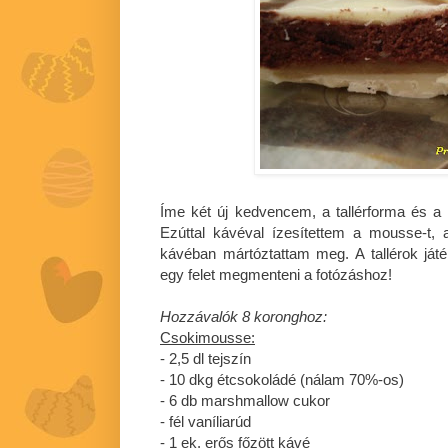
Íme két új kedvencem, a tallérforma és 
Ezúttal kávéval ízesítettem a mousse-t, 
kávéban mártóztattam meg. A tallérok játé
egy felet megmenteni a fotózáshoz!
Hozzávalók 8 koronghoz:
Csokimousse:
- 2,5 dl tejszín
- 10 dkg étcsokoládé (nálam 70%-os)
- 6 db marshmallow cukor
- fél vaníliarúd
- 1 ek. erős főzött kávé