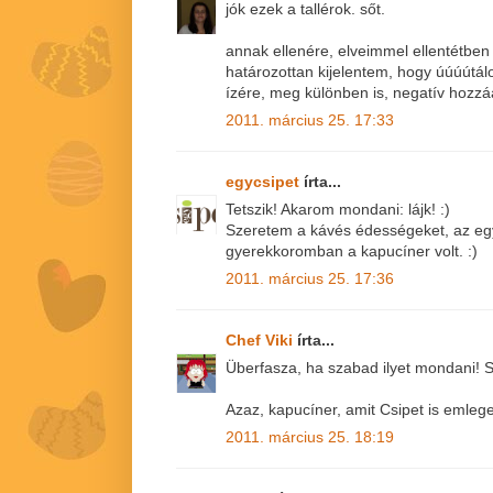
jók ezek a tallérok. sőt.
annak ellenére, elveimmel ellentétben
határozottan kijelentem, hogy úúúútá
ízére, meg különben is, negatív hozzá
2011. március 25. 17:33
egycsipet
írta...
Tetszik! Akarom mondani: lájk! :)
Szeretem a kávés édességeket, az eg
gyerekkoromban a kapucíner volt. :)
2011. március 25. 17:36
Chef Viki
írta...
Überfasza, ha szabad ilyet mondani! 
Azaz, kapucíner, amit Csipet is emlege
2011. március 25. 18:19