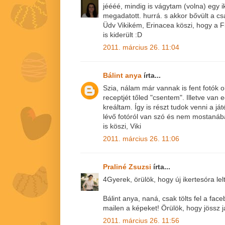
jéééé, mindig is vágytam (volna) egy ik
megadatott. hurrá. s akkor bővült a cs
Üdv Vikikém, Erinacea köszi, hogy a 
is kiderült :D
2011. március 26. 11:04
Bálint anya
írta...
Szia, nálam már vannak is fent fotók 
receptjét tőled "csentem". Illetve van
kreáltam. Így is részt tudok venni a j
lévő fotóról van szó és nem mostanáb
is köszi, Viki
2011. március 26. 11:06
Praliné Zsuzsi
írta...
4Gyerek, örülök, hogy új ikertesóra lelt
Bálint anya, naná, csak tölts fel a fa
mailen a képeket! Örülök, hogy jössz j
2011. március 26. 11:56