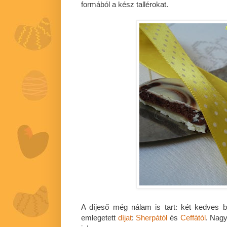
formából a kész tallérokat.
A díjeső még nálam is tart: két kedves 
emlegetett
díjat
:
Sherpától
és
Ceffától
. Nag