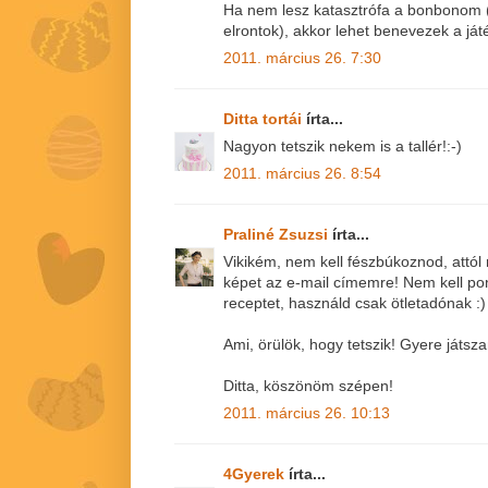
Ha nem lesz katasztrófa a bonbonom (
elrontok), akkor lehet benevezek a játé
2011. március 26. 7:30
Ditta tortái
írta...
Nagyon tetszik nekem is a tallér!:-)
2011. március 26. 8:54
Praliné Zsuzsi
írta...
Vikikém, nem kell fészbúkoznod, attól
képet az e-mail címemre! Nem kell pon
receptet, használd csak ötletadónak :)
Ami, örülök, hogy tetszik! Gyere játszan
Ditta, köszönöm szépen!
2011. március 26. 10:13
4Gyerek
írta...