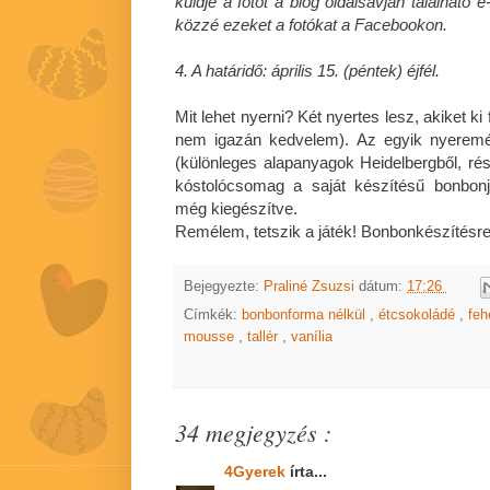
küldje a fotót a blog oldalsávján találhat
közzé ezeket a fotókat a Facebookon.
4. A határidő: április 15. (péntek) éjfél.
Mit lehet nyerni? Két nyertes lesz, akiket ki
nem igazán kedvelem). Az egyik nyerem
(különleges alapanyagok Heidelbergből, ré
kóstolócsomag a saját készítésű bonbonj
még kiegészítve.
Remélem, tetszik a játék! Bonbonkészítésre 
Bejegyezte:
Praliné Zsuzsi
dátum:
17:26
Címkék:
bonbonforma nélkül
,
étcsokoládé
,
feh
mousse
,
tallér
,
vanília
34 megjegyzés :
4Gyerek
írta...