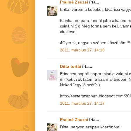
Praliné Zsuzsi
írta...
Erika, várom a képeket, kíváncsi vagyo
Bianka, no para, ennél jobb alkalom ne
csinálni :))) Még forma sem kell, van
címkével!
4Gyerek, nagyon szépen köszönöm!!!
2011. március 27. 14:16
Ditta tortái
írta...
Erinacea,napról napra mindig valami c
minket,csak tátom a szám állandóan Ná
Neked "egy jó szót":-)
http://eszterszappan.blogspot.com/201
2011. március 27. 14:17
Praliné Zsuzsi
írta...
Ditta, nagyon szépen köszönöm!