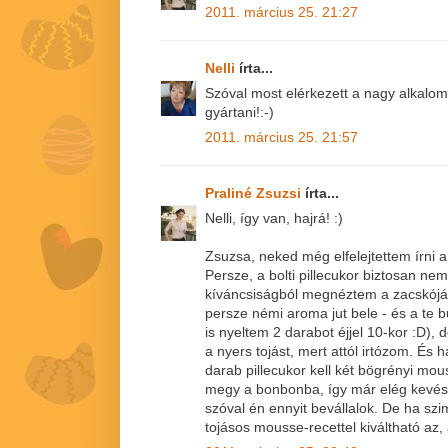
2011. március 25. 21:27
Nelli
írta...
Szóval most elérkezett a nagy alkalom
gyártani!:-)
2011. március 25. 21:57
Praliné Zsuzsi
írta...
Nelli, így van, hajrá! :)
Zsuzsa, neked még elfelejtettem írni a
Persze, a bolti pillecukor biztosan n
kíváncsiságból megnéztem a zacskóját
persze némi aroma jut bele - és a te b
is nyeltem 2 darabot éjjel 10-kor :D), 
a nyers tojást, mert attól irtózom. És
darab pillecukor kell két bögrényi mou
megy a bonbonba, így már elég kevés 
szóval én ennyit bevállalok. De ha sz
tojásos mousse-recettel kiváltható az,