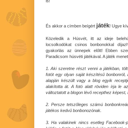
is!
játék
És akkor a címben beígért
! Ugye kí
Közeledik a Húsvét, itt az ideje bele
locsolkodókat csinos bonbonokkal díja
gyakorlás az ünnepek előtt! Ebben szer
Paradicsom húsvéti játékával. A játék mene
1. Aki szeretne részt venni a játékban, töl
fotót egy olyan saját készítésű bonbonról, 
alapján készült vagy a blog egyik receptje
alakította át. A fotó alatt röviden írja le
változtatott a blogon lévő recepthez képest, h
2. Persze tetszőleges számú bonbonkreációr
játékos kedvű bonbonozónak.
3. Ha valakinek nincs esetleg Facebook-pro