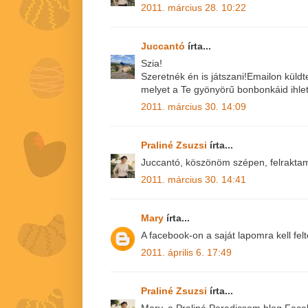
2011. március 28. 10:22
Juccantó
írta...
Szia!
Szeretnék én is játszani!Emailon küld
melyet a Te gyönyörű bonbonkáid ihlet
2011. március 30. 14:09
Praliné Zsuzsi
írta...
Juccantó, köszönöm szépen, felrakta
2011. március 30. 14:41
Mary
írta...
A facebook-on a saját lapomra kell fel
2011. április 6. 17:49
Praliné Zsuzsi
írta...
Mary, a Praliné Paradicsom blog Facebo