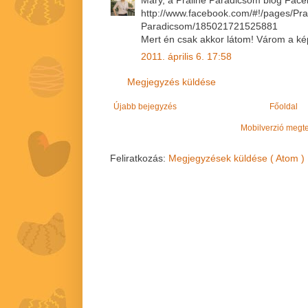
http://www.facebook.com/#!/pages/P
Paradicsom/185021721525881
Mert én csak akkor látom! Várom a ké
2011. április 6. 17:58
Megjegyzés küldése
Újabb bejegyzés
Főoldal
Mobilverzió megt
Feliratkozás:
Megjegyzések küldése ( Atom )