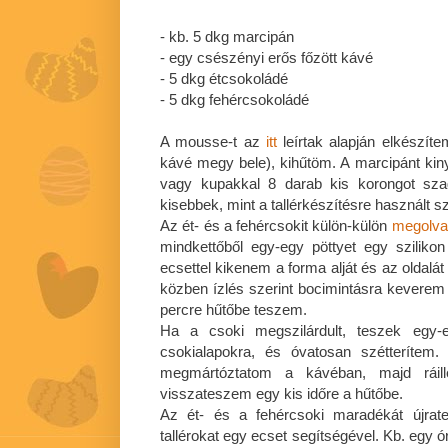
- kb. 5 dkg marcipán
- egy csészényi erős főzött kávé
- 5 dkg étcsokoládé
- 5 dkg fehércsokoládé
A mousse-t az
itt
leírtak alapján elkészíte
kávé megy bele), kihűtöm. A marcipánt kin
vagy kupakkal 8 darab kis korongot sza
kisebbek, mint a tallérkészítésre használt s
Az ét- és a fehércsokit külön-külön
megolva
mindkettőből egy-egy pöttyet egy sziliko
ecsettel kikenem a forma alját és az oldalát
közben ízlés szerint bocimintásra keverem 
percre hűtőbe teszem.
Ha a csoki megszilárdult, teszek egy-
csokialapokra, és óvatosan szétterítem
megmártóztatom a kávéban, majd ráil
visszateszem egy kis időre a hűtőbe.
Az ét- és a fehércsoki maradékát újra
tallérokat egy ecset segítségével. Kb. egy