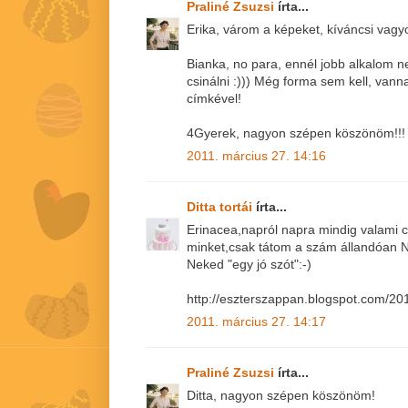
Praliné Zsuzsi
írta...
Erika, várom a képeket, kíváncsi vagyo
Bianka, no para, ennél jobb alkalom ne
csinálni :))) Még forma sem kell, van
címkével!
4Gyerek, nagyon szépen köszönöm!!!
2011. március 27. 14:16
Ditta tortái
írta...
Erinacea,napról napra mindig valami c
minket,csak tátom a szám állandóan Ná
Neked "egy jó szót":-)
http://eszterszappan.blogspot.com/201
2011. március 27. 14:17
Praliné Zsuzsi
írta...
Ditta, nagyon szépen köszönöm!