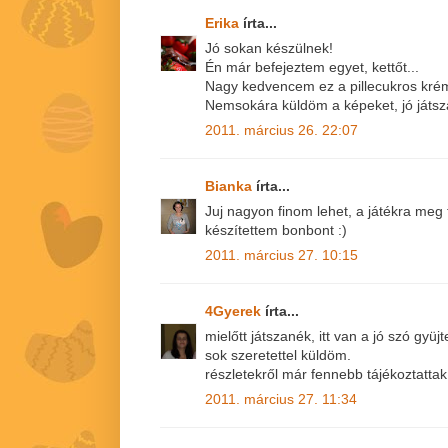
Erika
írta...
Jó sokan készülnek!
Én már befejeztem egyet, kettőt...
Nagy kedvencem ez a pillecukros kré
Nemsokára küldöm a képeket, jó játsza
2011. március 26. 22:07
Bianka
írta...
Juj nagyon finom lehet, a játékra me
készítettem bonbont :)
2011. március 27. 10:15
4Gyerek
írta...
mielőtt játszanék, itt van a jó szó gy
sok szeretettel küldöm.
részletekről már fennebb tájékoztatta
2011. március 27. 11:34