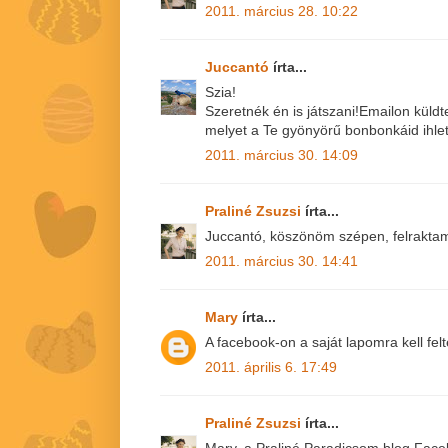
2011. március 28. 10:22
Juccantó
írta...
Szia!
Szeretnék én is játszani!Emailon küld
melyet a Te gyönyörű bonbonkáid ihlet
2011. március 30. 14:09
Praliné Zsuzsi
írta...
Juccantó, köszönöm szépen, felrakta
2011. március 30. 14:41
Mary
írta...
A facebook-on a saját lapomra kell fel
2011. április 6. 17:49
Praliné Zsuzsi
írta...
Mary, a Praliné Paradicsom blog Facebo