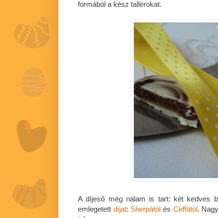
formából a kész tallérokat.
A díjeső még nálam is tart: két kedves 
emlegetett
díjat
:
Sherpától
és
Ceffától
. Nag