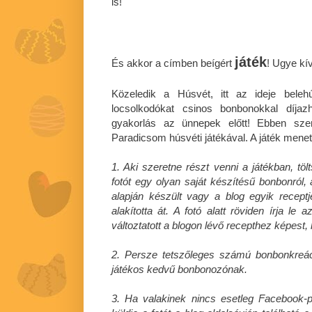
is!
játék
És akkor a címben beígért
! Ugye kí
Közeledik a Húsvét, itt az ideje bele
locsolkodókat csinos bonbonokkal díja
gyakorlás az ünnepek előtt! Ebben szer
Paradicsom húsvéti játékával. A játék mene
1. Aki szeretne részt venni a játékban, töl
fotót egy olyan saját készítésű bonbonról, 
alapján készült vagy a blog egyik receptje
alakította át. A fotó alatt röviden írja le
változtatott a blogon lévő recepthez képest, h
2. Persze tetszőleges számú bonbonkreációr
játékos kedvű bonbonozónak.
3. Ha valakinek nincs esetleg Facebook-pro