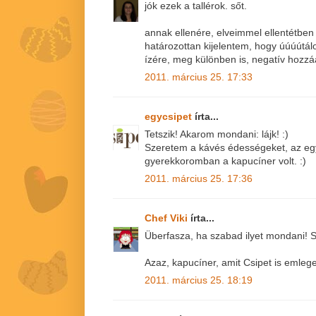
jók ezek a tallérok. sőt.
annak ellenére, elveimmel ellentétben
határozottan kijelentem, hogy úúúútá
ízére, meg különben is, negatív hozzá
2011. március 25. 17:33
egycsipet
írta...
Tetszik! Akarom mondani: lájk! :)
Szeretem a kávés édességeket, az eg
gyerekkoromban a kapucíner volt. :)
2011. március 25. 17:36
Chef Viki
írta...
Überfasza, ha szabad ilyet mondani! 
Azaz, kapucíner, amit Csipet is emlege
2011. március 25. 18:19