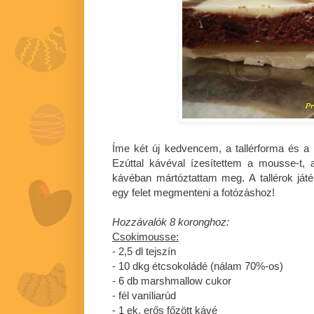
Íme két új kedvencem, a tallérforma és 
Ezúttal kávéval ízesítettem a mousse-t, 
kávéban mártóztattam meg. A tallérok játé
egy felet megmenteni a fotózáshoz!
Hozzávalók 8 koronghoz:
Csokimousse:
- 2,5 dl tejszín
- 10 dkg étcsokoládé (nálam 70%-os)
- 6 db marshmallow cukor
- fél vaníliarúd
- 1 ek. erős főzött kávé