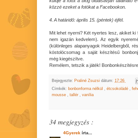
küldje a fotót a blog oldalsávján találhat
közzé ezeket a fotókat a Facebookon.
4. A határidő: április 15. (péntek) éjfél.
Mit lehet nyerni? Két nyertes lesz, akiket ki
nem igazán kedvelem). Az egyik nyerem
(különleges alapanyagok Heidelbergből, ré
kóstolócsomag a saját készítésű bonbonj
még kiegészítve.
Remélem, tetszik a játék! Bonbonkészítésre 
Bejegyezte:
Praliné Zsuzsi
dátum:
17:26
Címkék:
bonbonforma nélkül
,
étcsokoládé
,
feh
mousse
,
tallér
,
vanília
34 megjegyzés :
4Gyerek
írta...