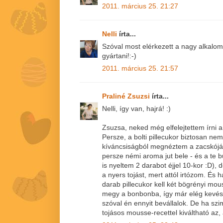
2011. március 25. 21:27
Nelli
írta...
Szóval most elérkezett a nagy alkalom
gyártani!:-)
2011. március 25. 21:57
Praliné Zsuzsi
írta...
Nelli, így van, hajrá! :)
Zsuzsa, neked még elfelejtettem írni a
Persze, a bolti pillecukor biztosan n
kíváncsiságból megnéztem a zacskóját
persze némi aroma jut bele - és a te b
is nyeltem 2 darabot éjjel 10-kor :D), 
a nyers tojást, mert attól irtózom. És
darab pillecukor kell két bögrényi mou
megy a bonbonba, így már elég kevés 
szóval én ennyit bevállalok. De ha sz
tojásos mousse-recettel kiváltható az,