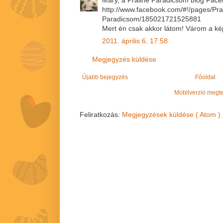
http://www.facebook.com/#!/pages/P
Paradicsom/185021721525881
Mert én csak akkor látom! Várom a ké
2011. április 6. 17:58
Megjegyzés küldése
Újabb bejegyzés
Főoldal
Mobilverzió megt
Feliratkozás:
Megjegyzések küldése ( Atom )