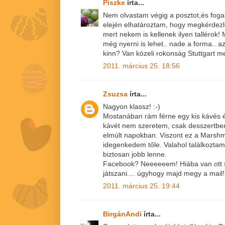
Piszke
írta...
Nem olvastam végig a posztot,és fogal
elején elhatároztam, hogy megkérdezlek
mert nekem is kellenek ilyen tallérok!
még nyerni is lehet.. nade a forma.. a
kinn? Van közeli rokonság Stuttgart me
2011. március 25. 18:56
Zsuzsa
írta...
Nagyon klassz! :-)
Mostanában rám férne egy kis kávés
kávét nem szeretem, csak desszertbe
elmúlt napokban. Viszont ez a Mars
idegenkedem tőle. Valahol találkoztam 
biztosan jobb lenne.
Facebook? Neeeeeem! Hiába van ott s
játszani.... úgyhogy majd megy a mail! 
2011. március 25. 19:44
BirgánAndi
írta...