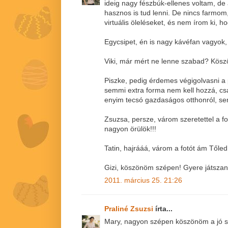
ideig nagy fészbúk-ellenes voltam, de
hasznos is tud lenni. De nincs farmo
virtuális öleléseket, és nem írom ki, ho
Egycsipet, én is nagy kávéfan vagyok, 
Viki, már mért ne lenne szabad? Köszö
Piszke, pedig érdemes végigolvasni a 
semmi extra forma nem kell hozzá, csak
enyim tecsó gazdaságos otthonról, se
Zsuzsa, persze, várom szeretettel a f
nagyon örülök!!!
Tatin, hajrááá, várom a fotót ám Tőled 
Gizi, köszönöm szépen! Gyere játszani 
2011. március 25. 21:26
Praliné Zsuzsi
írta...
Mary, nagyon szépen köszönöm a jó s