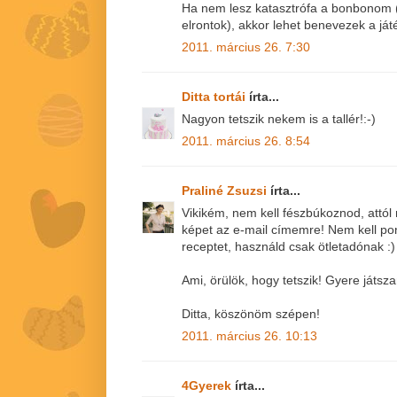
Ha nem lesz katasztrófa a bonbonom (
elrontok), akkor lehet benevezek a játé
2011. március 26. 7:30
Ditta tortái
írta...
Nagyon tetszik nekem is a tallér!:-)
2011. március 26. 8:54
Praliné Zsuzsi
írta...
Vikikém, nem kell fészbúkoznod, attól
képet az e-mail címemre! Nem kell pon
receptet, használd csak ötletadónak :)
Ami, örülök, hogy tetszik! Gyere játszan
Ditta, köszönöm szépen!
2011. március 26. 10:13
4Gyerek
írta...