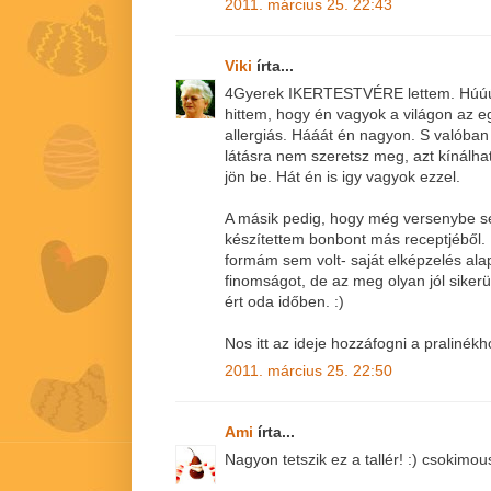
2011. március 25. 22:43
Viki
írta...
4Gyerek IKERTESTVÉRE lettem. Húú
hittem, hogy én vagyok a világon az e
allergiás. Hááát én nagyon. S valóban
látásra nem szeretsz meg, azt kínálhat
jön be. Hát én is igy vagyok ezzel.
A másik pedig, hogy még versenybe s
készítettem bonbont más receptjéből.
formám sem volt- saját elképzelés alap
finomságot, de az meg olyan jól sike
ért oda időben. :)
Nos itt az ideje hozzáfogni a pralinékho
2011. március 25. 22:50
Ami
írta...
Nagyon tetszik ez a tallér! :) csokim