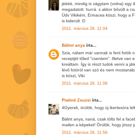
jéééé, mindig is vágytam (volna) egy ik
megadatott. hurrá. s akkor bővült a cs
Üdv Vikikém, Erinacea köszi, hogy a 
is kiderült :D
2011. március 26. 11:04
Bálint anya
írta...
Szia, nálam már vannak is fent fotók 
receptjét tőled "csentem". Illetve van
kreáltam. Így is részt tudok venni a j
lévő fotóról van szó és nem mostanáb
is köszi, Viki
2011. március 26. 11:06
Praliné Zsuzsi
írta...
4Gyerek, örülök, hogy új ikertesóra lelt
Bálint anya, naná, csak tölts fel a fa
mailen a képeket! Örülök, hogy jössz j
2011. március 26. 11:56