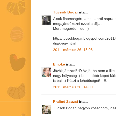
Tücsök Bogár
írta...
A sok finomságért, amit napról napra
megajándékozni ezzel a díjjal.
Mert megérdemled! :)
http://tucsokbogar.blogspot.com/2011
dijak-egy.html
2011. március 26. 13:08
Emoke
írta...
Jövök játszani! :D Az jó, ha nem a like
nagy hülyeség :( Lehet több képet kü
is baj. :) Köszi a lehetőséget! - E.
2011. március 26. 14:00
Praliné Zsuzsi
írta...
Tücsök Bogár, nagyon köszönöm, igazá