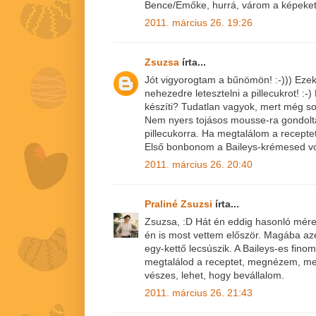
Bence/Emőke, hurrá, várom a képeket
2011. március 26. 19:26
Zsuzsa
írta...
Jót vigyorogtam a bűnömön! :-))) Eze
nehezedre letesztelni a pillecukrot! :
készíti? Tudatlan vagyok, mert még s
Nem nyers tojásos mousse-ra gondolt
pillecukorra. Ha megtalálom a recepte
Első bonbonom a Baileys-krémesed vo
2011. március 26. 20:40
Praliné Zsuzsi
írta...
Zsuzsa, :D Hát én eddig hasonló méret
én is most vettem először. Magába a
egy-kettő lecsúszik. A Baileys-es fino
megtalálod a receptet, megnézem, m
vészes, lehet, hogy bevállalom.
2011. március 26. 21:43