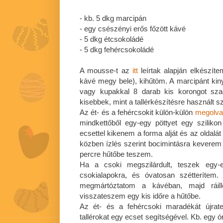
- kb. 5 dkg marcipán
- egy csészényi erős főzött kávé
- 5 dkg étcsokoládé
- 5 dkg fehércsokoládé
A mousse-t az
itt
leírtak alapján elkészíte
kávé megy bele), kihűtöm. A marcipánt kin
vagy kupakkal 8 darab kis korongot sza
kisebbek, mint a tallérkészítésre használt s
Az ét- és a fehércsokit külön-külön
megolva
mindkettőből egy-egy pöttyet egy sziliko
ecsettel kikenem a forma alját és az oldalát
közben ízlés szerint bocimintásra keverem 
percre hűtőbe teszem.
Ha a csoki megszilárdult, teszek egy-
csokialapokra, és óvatosan szétterítem
megmártóztatom a kávéban, majd ráil
visszateszem egy kis időre a hűtőbe.
Az ét- és a fehércsoki maradékát újra
tallérokat egy ecset segítségével. Kb. egy