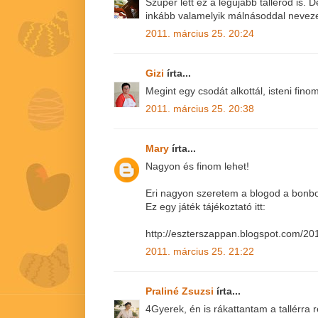
Szuper lett ez a legújabb tallérod is. 
inkább valamelyik málnásoddal nevez
2011. március 25. 20:24
Gizi
írta...
Megint egy csodát alkottál, isteni finom 
2011. március 25. 20:38
Mary
írta...
Nagyon és finom lehet!
Eri nagyon szeretem a blogod a bonbon
Ez egy játék tájékoztató itt:
http://eszterszappan.blogspot.com/201
2011. március 25. 21:22
Praliné Zsuzsi
írta...
4Gyerek, én is rákattantam a tallérra 