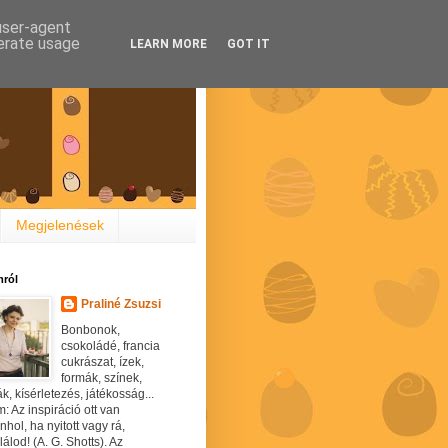
 user-agent
nerate usage
LEARN MORE
GOT IT
Megjelenések
ról
Praliné Zsuzsi
Bonbonok,
csokoládé, francia
cukrászat, ízek,
formák, színek,
ák, kísérletezés, játékosság...
: Az inspiráció ott van
hol, ha nyitott vagy rá,
álod! (A. G. Shotts). Az