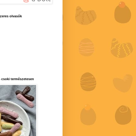
zeres olvasók
 csoki természetesen