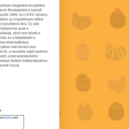
gomban megjelent recepteket,
at és fényképeket a szerzői
 szóló 1999. évi LXXVI. törvény
mében az engedélyem nélkül
 közzétenni tilos. Ez alól
lt képeznek azok a
oldalak, ahol nem közlik a
írást, és a folytatásért a
ra lehet kattintani.
yiben más forrást nem
ek fel, a receptek saját szellemi
keim, ezek kereskedelmi
lomban történő értékesítéséhez
árulok hozzá.
m
w.
flick
r
.com