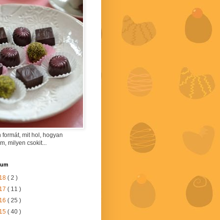
 formát, mit hol, hogyan
am, milyen csokit...
vum
18
( 2 )
17
( 11 )
16
( 25 )
15
( 40 )