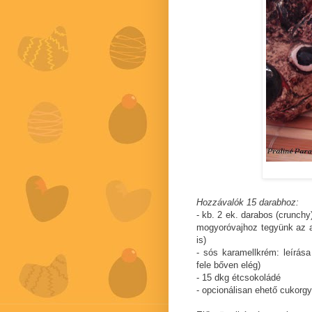
Hozzávalók 15 darabhoz:
- kb. 2 ek. darabos (crunchy)
mogyoróvajhoz tegyünk az apr
is)
- sós karamellkrém: leírás
fele bőven elég)
- 15 dkg étcsokoládé
- opcionálisan ehető cukorg