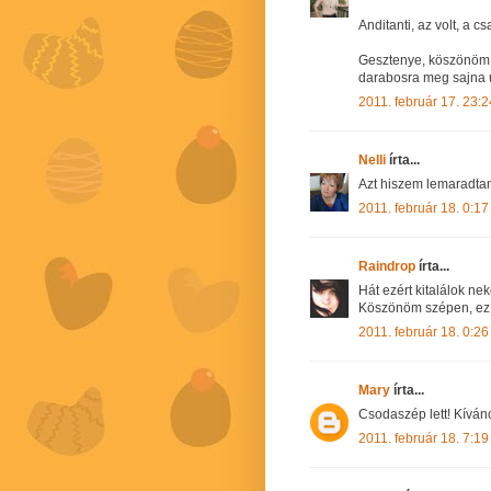
Anditanti, az volt, a cs
Gesztenye, köszönöm s
darabosra meg sajna 
2011. február 17. 23:2
Nelli
írta...
Azt hiszem lemaradta
2011. február 18. 0:17
Raindrop
írta...
Hát ezért kitalálok ne
Köszönöm szépen, ez a
2011. február 18. 0:26
Mary
írta...
Csodaszép lett! Kívánc
2011. február 18. 7:19