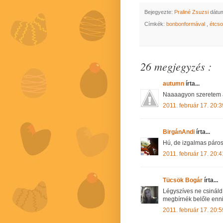
Bejegyezte:
Praliné Zsuzsi
dátu
Címkék:
bonbonformával
,
étcs
26 megjegyzés :
autumn
írta...
Naaaagyon szeretem a
2011. február 17. 20:3
BirgánAndi
írta...
Hú, de izgalmas páros
2011. február 17. 20:4
Tücsök Bogár
írta...
Légyszíves ne csináld
megbírnék belőle enni.
2011. február 17. 20:5