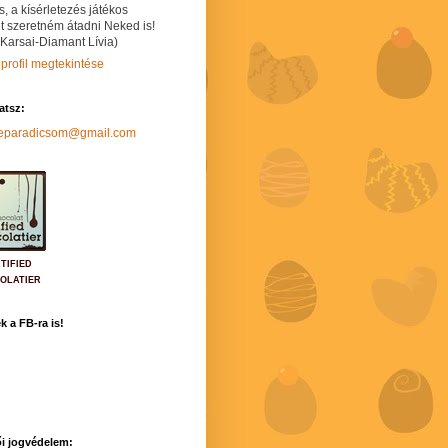
s, a kísérletezés játékos
t szeretném átadni Neked is!
 Karsai-Diamant Lívia)
 profil megtekintése
hatsz:
neparadicsom@gmail.com
TIFIED
OLATIER
k a FB-ra is!
i jogvédelem: