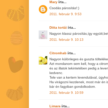
Mary
írta...
Csodás párosítás!:)
2011. február 9. 9:53
Ditta tortái
írta...
Nagyon klassz párosítás,így együtt,be
2011. február 9. 10:13
Citromhab
írta...
Nagyon különleges és guszta tölteléket t
Azt mondanom sem kell, hogy a citro
és az illatok tekintetében pedig a le
kedvenc.
Tele van a kertem levendulával, úgyho
Ha virágozni kezdenek, most már én is
bár én fagyiban gondolkodom.
2011. február 9. 10:59
Limara
írta...