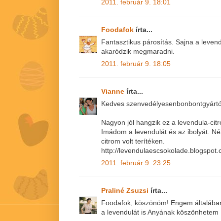
2011. február 9. 18:01
Foodafok
írta...
Fantasztikus párosítás. Sajna a leven
akaródzik megmaradni.
2011. február 9. 18:05
Vianne
írta...
Kedves szenvedélyesenbonbontgyártó
Nagyon jól hangzik ez a levendula-citr
Imádom a levendulát és az ibolyát. N
citrom volt terítéken.
http://levendulaescsokolade.blogspot
2011. február 9. 23:25
Praliné Zsuzsi
írta...
Foodafok, köszönöm! Engem általában
a levendulát is Anyának köszönhetem 