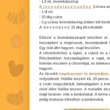
- 1,5 ek. levendulaszirup
A l e v e n d u l a s z i r u p h o z
(Limara ada
- 1 dl víz
- 10 dkg cukor
- 3 g száraz levendulavirág (nálam két kiseb
A b e v o n á s o z: 15 dkg étcsokoládé
Először a levendulaszirupot készítem el.
hozzáadom a megmosott, összedarabolt le
Egy órát állni hagyom, majd leszűröm.
A citromkrémhez a tojást, a cukrot és a 
Részletekben hozzáadagolom a vajat, é
krémbe reszelem a citromhéjat, és belekeve
hagyom.
Az étcsokit
megolvasztom és temperálom
mélyedéseit. Hűtőbe teszem kb. 20 percre
a csoki megszilárdult, beleadagolom a kr
rövid időre hűtőbe teszem. A maradék étc
majd lezárom vele a bonbonokat. A forma e
pedig óvatosan kifordítom a bonbonokat.