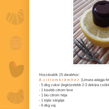
Hozzávalók 15 darabhoz:
A c i t r o m k r é m h e z
(Limara adagja fe
- 5 dkg cukor (legközelebb 2-3 dekára csö
- 1 kisebb citrom leve
- 1 bio citrom héja
- 1 tojás sárgája
- 6 dkg vaj