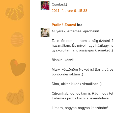
Csodás!:)
2011. február 9. 15:38
Praliné Zsuzsi
írta...
4Gyerek, érdemes kipróbálni!
Tatin, én nem mertem sokáig áztatni, f
használtam. És mivel nagy házifagyi-
gyakoroltam a tojássárgás krémeket :)
Bianka, köszi!
Mary, köszönöm Neked is! Bár a páro
bonbonba raktam :)
Ditta, akkor küldök virtuálisan :)
Citromhab, gondoltam is Rád, hogy te
Érdemes próbálkozni a levendulával!
Limara, nagyon-nagyon köszönöm!