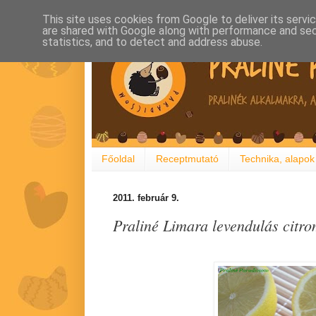
This site uses cookies from Google to deliver its servi
are shared with Google along with performance and secu
statistics, and to detect and address abuse.
Főoldal
Receptmutató
Technika, alapok
2011. február 9.
Praliné Limara levendulás citr