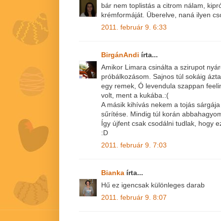
bár nem toplistás a citrom nálam, kip
krémformáját. Überelve, naná ilyen cs
2011. február 9. 6:33
BirgánAndi
írta...
Amikor Limara csinálta a szirupot nyár
próbálkozásom. Sajnos túl sokáig ázta
egy remek, Ó levendula szappan feeli
volt, ment a kukába.:(
A másik kihívás nekem a tojás sárgája 
sűrítése. Mindig túl korán abbahagyom
Így újfent csak csodálni tudlak, hogy 
:D
2011. február 9. 7:03
Bianka
írta...
Hű ez igencsak különleges darab
2011. február 9. 8:07