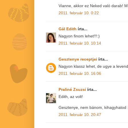
Vianne, akkor ez Neked való darab! M
2011. február 10. 0:22
Gál Edith
írta...
Nagyon finom lehet!!!:)
2011. február 10. 10:14
Gesztenye receptjei
írta...
Nagyon klassz lehet, de ugye a levend
2011. február 10. 16:06
Praliné Zsuzsi
írta...
Edith, az volt!
Gesztenye, nem bánom, kihagyhatod 
2011. február 10. 20:47