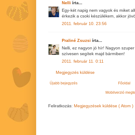
Nelli
írta...
Egy-két napig nem vagyok és miket al
érkezik a csoki készülékem, akkor jövö
2011. február 10. 23:56
Praliné Zsuzsi
írta...
Nelli, ez nagyon jó hír! Nagyon szuper
szívesen segítek majd bármiben!
2011. február 11. 0:11
Megjegyzés küldése
Újabb bejegyzés
Főoldal
Mobilverzió megt
Feliratkozás:
Megjegyzések küldése ( Atom )