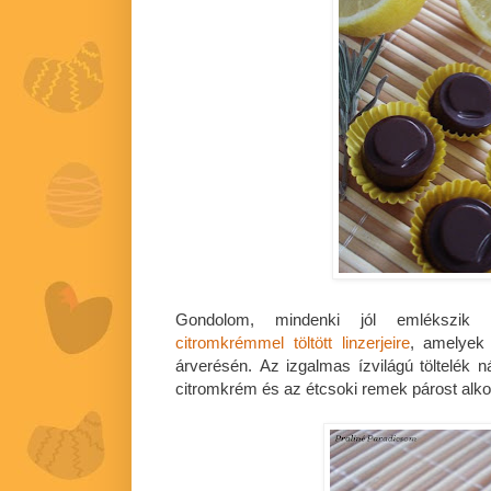
Gondolom, mindenki jól emlékszik
citromkrémmel töltött linzerjeire
, amelyek 
árverésén. Az izgalmas ízvilágú töltelék
citromkrém és az étcsoki remek párost alko