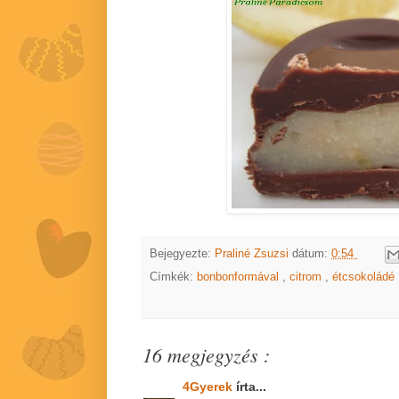
Bejegyezte:
Praliné Zsuzsi
dátum:
0:54
Címkék:
bonbonformával
,
citrom
,
étcsokoládé
16 megjegyzés :
4Gyerek
írta...