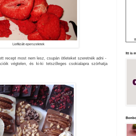
W
Liofilizált eperszeletek
Itt is
t recept most nem lesz, csupán ötleteket szeretnék adni -
ióik végtelen, és ki-ki tetszőleges csokialapra szórhatja
Bonbo