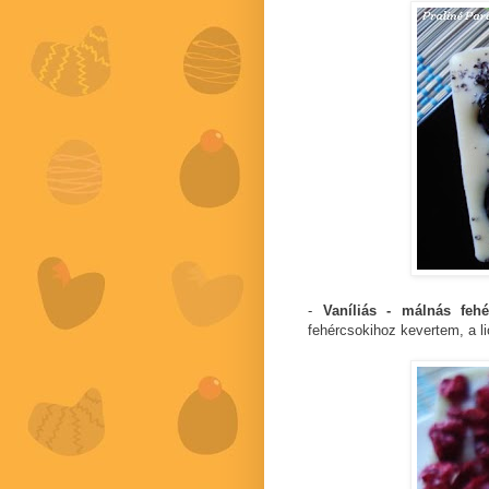
-
Vaníliás - málnás fehé
fehércsokihoz kevertem, a l