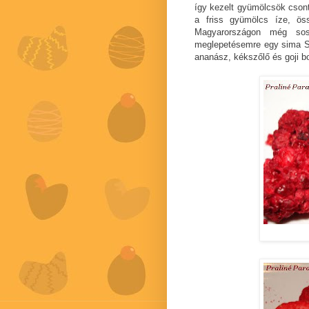
így kezelt gyümölcsök csont
a friss gyümölcs íze, öss
Magyarországon még sos
meglepetésemre egy sima Sp
ananász, kékszőlő és goji b