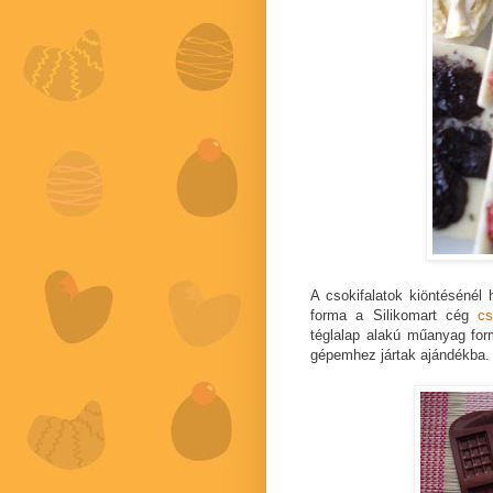
A csokifalatok kiöntésénél
forma a Silikomart cég
cs
téglalap alakú műanyag for
gépemhez jártak ajándékba.