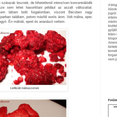
 szárazak lesznek, de hihetetlenül intenzíven koncentrálódik
A blo
ze sem lehet hasonlítani például az aszalt változattal.
írások
em láttam bolti forgalomban, viszont Bécsben nagy
jogról
arban találtam, potom másfél eurós áron. Volt málna, eper,
értel
ogyó. Én málnát, epret és ananászt vettem.
máshol
kivéte
gyűjtő
teljes 
blogom
Amenn
tüntet
termé
forga
nem j
Liofilizált málnaszemek
Fotói
ww