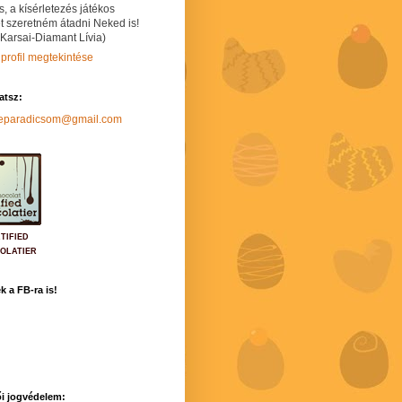
s, a kísérletezés játékos
t szeretném átadni Neked is!
 Karsai-Diamant Lívia)
 profil megtekintése
hatsz:
neparadicsom@gmail.com
TIFIED
OLATIER
k a FB-ra is!
i jogvédelem: