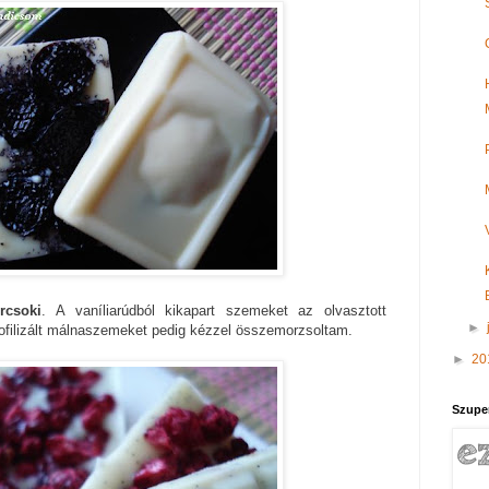
rcsoki
. A vaníliarúdból kikapart szemeket az olvasztott
►
iofilizált málnaszemeket pedig kézzel összemorzsoltam.
►
20
Szupe