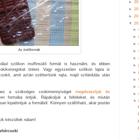
►
20
►
20
►
20
▼
20
►
►
►
Az öntőformák
►
►
dául szilikon muffinsütő formát is használni, és ebben
►
kikorongokat önteni. Vagy egyszerűen szilikon lapra is
►
sokit, amit aztán szétterítünk rajta, majd szilárdulás után
►
►
séhez a szükséges csokimennyiséget
megolvasztjuk és
►
yen formába öntjük. Rápakoljuk a feltéteket, és miután
▼
san kipattintjuk a formából. Könnyen szállítható, akár postán
ik készültek nálam!
ehércsoki