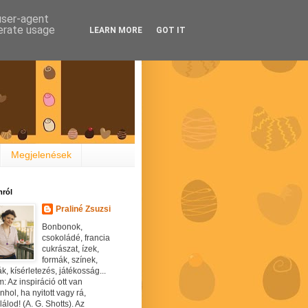
 user-agent
nerate usage
LEARN MORE
GOT IT
Megjelenések
ról
Praliné Zsuzsi
Bonbonok,
csokoládé, francia
cukrászat, ízek,
formák, színek,
ák, kísérletezés, játékosság...
: Az inspiráció ott van
hol, ha nyitott vagy rá,
álod! (A. G. Shotts). Az