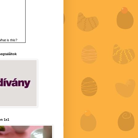
hat is this?
 megtaláltok
n 1x1