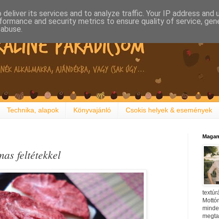
deliver its services and to analyze traffic. Your IP address and
formance and security metrics to ensure quality of service, ge
 abuse.
Technika, alapok
Könyvajánló
Csokis helyek & események
Magam
mas feltétekkel
textúr
Mottóm
minden
megtal