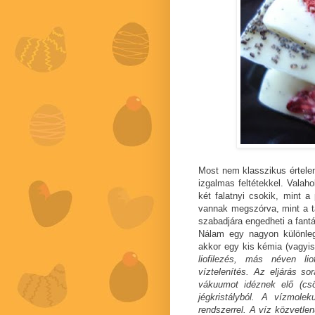
Most nem klasszikus értelem
izgalmas feltétekkel. Valaho
két falatnyi csokik, mint a
vannak megszórva, mint a t
szabadjára engedheti a fantá
Nálam egy nagyon különleges
akkor egy kis kémia (vagyis
liofilezés, más néven lio
víztelenítés. Az eljárás s
vákuumot idéznek elő (csö
jégkristályból. A vízmolek
rendszerrel. A víz közvetlen