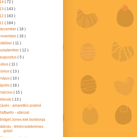
14
( 72 )
13
( 143 )
12
( 163 )
11
( 164 )
december
( 18 )
november
( 16 )
október
( 11 )
szeptember
( 12 )
augusztus
( 5 )
július
( 11 )
június
( 13 )
május
( 10 )
április
( 18 )
március
( 15 )
február
( 13 )
Kávés - amarettós praliné
Raffaello - utánzat
Bridget Jones kék bonbonja
Málnás - fehércsokikrémes
golyó