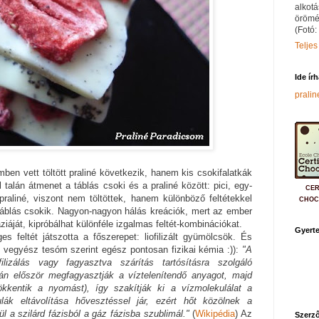
alkotá
örömé
(Fotó:
Teljes
Ide ír
prali
ben vett töltött praliné következik, hanem kis csokifalatkák
l talán átmenet a táblás csoki és a praliné között: pici, egy-
CER
 praliné, viszont nem töltöttek, hanem különböző feltétekkel
CHOC
áblás csokik. Nagyon-nagyon hálás kreációk, mert az ember
ziáját, kipróbálhat különféle izgalmas feltét-kombinációkat.
Gyerte
 feltét játszotta a főszerepet: liofilizált gyümölcsök. És
 vegyész tesóm szerint egész pontosan fizikai kémia :)):
"A
filizálás vagy fagyasztva szárítás tartósításra szolgáló
orán először megfagyasztják a víztelenítendő anyagot, majd
kkentik a nyomást), így szakítják ki a vízmolekulálat a
ulák eltávolítása hővesztéssel jár, ezért hőt közölnek a
ül a szilárd fázisból a gáz fázisba szublimál."
(
Wikipédia
) Az
Szerző