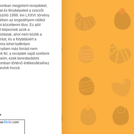
gomban megjelent recepteket,
at és fényképeket a szerzői
 szóló 1999. évi LXXVI. törvény
mében az engedélyem nélkül
 közzétenni tilos. Ez alól
lt képeznek azok a
oldalak, ahol nem közlik a
írást, és a folytatásért a
ra lehet kattintani.
yiben más forrást nem
ek fel, a receptek saját szellemi
keim, ezek kereskedelmi
lomban történő értékesítéséhez
árulok hozzá.
m
w.
flick
r
.com