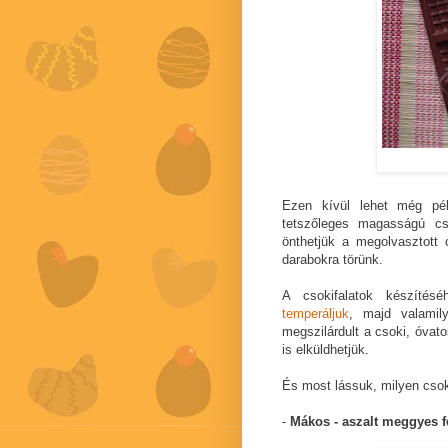
Ezen kívül lehet még pél
tetszőleges magasságú cso
önthetjük a megolvasztott c
darabokra törünk.
A csokifalatok készíté
temperáljuk
, majd valamil
megszilárdult a csoki, óvato
is elküldhetjük.
És most lássuk, milyen csok
-
Mákos - aszalt meggyes f