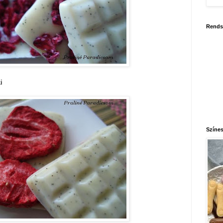
Rends
i
Színes