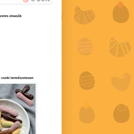
zeres olvasók
 csoki természetesen