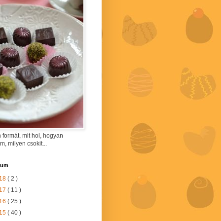
 formát, mit hol, hogyan
am, milyen csokit...
vum
18
( 2 )
17
( 11 )
16
( 25 )
15
( 40 )