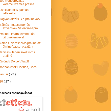
Sós mogyoróvajas -
karamellkrémes praliné
Csokifalatok izgalmas
feltétekkel
Hogyan díszítsük a pralinékat?
Málnás - mascarponés
szívecskék Valentin-napra
Praliné Limara levendulás
citromkrémjével
Málnás - vörösboros praliné az
Online Vacsoracsatára
Vaníliás - fehércsokilikőrös
praliné
Különdíj Dolce Vitától!
Bonbonteszt: Oberlaa, Bécs
január
( 22 )
10
( 27 )
r cuccok csomagoláshoz