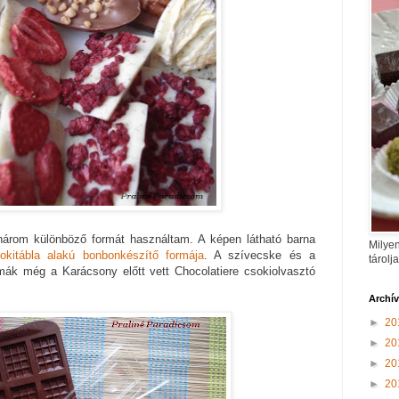
 három különböző formát használtam. A képen látható barna
Milyen
okitábla alakú bonbonkészítő formája
. A szívecske és a
tárolj
mák még a Karácsony előtt vett Chocolatiere csokiolvasztó
Archí
►
20
►
20
►
20
►
20