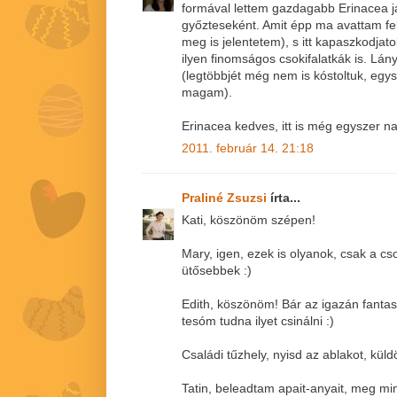
formával lettem gazdagabb Erinacea 
győzteseként. Amit épp ma avattam f
meg is jelentetem), s itt kapaszkodja
ilyen finomságos csokifalatkák is. Lány
(legtöbbjét még nem is kóstoltuk, eg
magam).
Erinacea kedves, itt is még egyszer 
2011. február 14. 21:18
Praliné Zsuzsi
írta...
Kati, köszönöm szépen!
Mary, igen, ezek is olyanok, csak a c
ütősebbek :)
Edith, köszönöm! Bár az igazán fantas
tesóm tudna ilyet csinálni :)
Családi tűzhely, nyisd az ablakot, küld
Tatin, beleadtam apait-anyait, meg mi