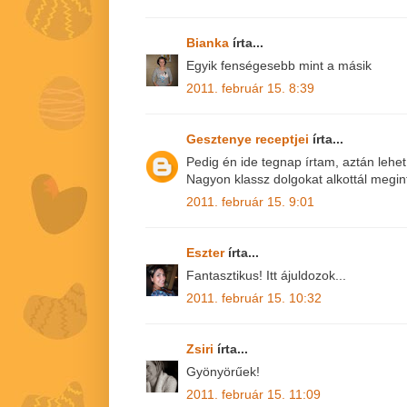
Bianka
írta...
Egyik fenségesebb mint a másik
2011. február 15. 8:39
Gesztenye receptjei
írta...
Pedig én ide tegnap írtam, aztán lehet
Nagyon klassz dolgokat alkottál megint
2011. február 15. 9:01
Eszter
írta...
Fantasztikus! Itt ájuldozok...
2011. február 15. 10:32
Zsiri
írta...
Gyönyörűek!
2011. február 15. 11:09