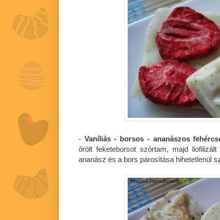
-
Vaníliás - borsos - ananászos fehércs
őrölt feketeborsot szórtam, majd liofilizá
ananász és a bors párosítása hihetetlenül s