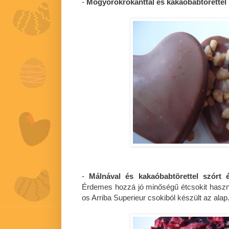
-
Mogyorókrokanttal és kakaóbabtörettel 
-
Málnával és kakaóbabtörettel szórt é
Érdemes hozzá jó minőségű étcsokit haszn
os Arriba Superieur csokiból készült az alap