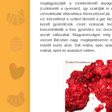
megfagyasztják a víztelenítendő anya
(csökkentik a nyomást), így szakítják ki a
vízmolekulák eltávolítása hővesztéssel jár,
víz közvetlenül a szilárd fázisból a gáz fáz
kezelt gyümölcsök csont szárazak lesz
koncentrálódik a friss gyümölcs íze, össz
aszalt változattal. Magyarországon még
viszont Bécsben nagy meglepetésemre e
másfél eurós áron. Volt málna, eper, an
málnát, epret és ananászt vettem.