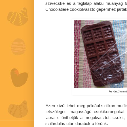
szívecske és a téglalap alakú műanyag f
Chocolatiere csokiolvasztó gépemhez járta
Az öntőform
Ezen kívül lehet még például szilikon muffi
tetszőleges magasságú csokikorongokat 
lapra is önthetjük a megolvasztott csokit, 
szilárdulás után darabokra törünk.