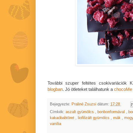
További szuper feltétes csokivariációk K
blogban
. Jó ötleteket találhatunk a
chocoMe
Bejegyezte:
Praliné Zsuzsi
dátum:
17:28
Címkék:
aszalt gyümölcs
,
bonbonformával
,
bo
kakaóbabtöret
,
liofilizált gyümölcs
,
mák
,
mogy
vanília