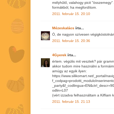
mélyhűtő, valahogy picit "összemegy" 
formákból, ha megfordítom.
2011. február 15. 20:10
Mézeskalács
írta...
Ó, de nagyon szívesen végigkóstolnám
2011. február 15. 20:36
4Gyerek
írta...
értem. végülis mit vesztek? pár gramm
akkor tudom mire használni a formáim
amúgy az egyik ilyen:
https://www.silikomart.net/_portal/na
f_codpag=prodotti_moduloInserimento
_party&f_codlingua=EN&ctrl_descr=90
odlin=L07
(vért izzadva felhasználtam a Kiffiam k
2011. február 15. 21:13