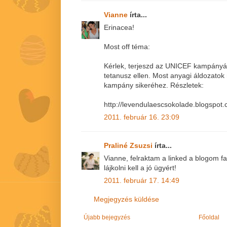
Vianne
írta...
Erinacea!
Most off téma:
Kérlek, terjeszd az UNICEF kampányá
tetanusz ellen. Most anyagi áldozatok 
kampány sikeréhez. Részletek:
http://levendulaescsokolade.blogspot.
2011. február 16. 23:09
Praliné Zsuzsi
írta...
Vianne, felraktam a linked a blogom f
lájkolni kell a jó ügyért!
2011. február 17. 14:49
Megjegyzés küldése
Újabb bejegyzés
Főoldal