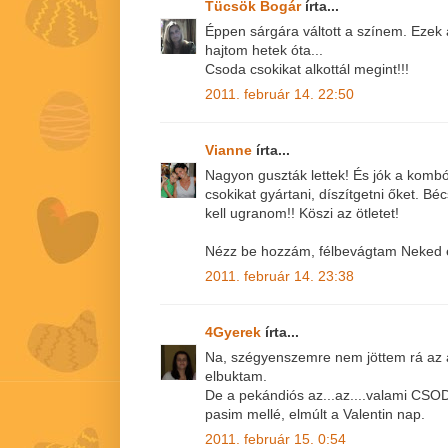
Tücsök Bogár
írta...
Éppen sárgára váltott a színem. Ezek a l
hajtom hetek óta...
Csoda csokikat alkottál megint!!!
2011. február 14. 22:50
Vianne
írta...
Nagyon guszták lettek! És jók a kombó
csokikat gyártani, díszítgetni őket. Bé
kell ugranom!! Köszi az ötletet!
Nézz be hozzám, félbevágtam Neked e
2011. február 14. 23:38
4Gyerek
írta...
Na, szégyenszemre nem jöttem rá az a
elbuktam.
De a pekándiós az...az....valami CSO
pasim mellé, elmúlt a Valentin nap.
2011. február 15. 0:54