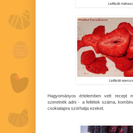
Liofilizált málna
Liofilizált epersz
Hagyományos értelemben vett recept m
szeretnék adni - a feltétek száma, kombinác
csokialapra szórhatja ezeket.