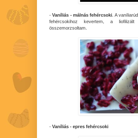
-
Vaníliás - málnás fehércsoki
. A vaníliar
fehércsokihoz kevertem, a liofilizá
összemorzsoltam.
-
Vaníliás - epres fehércsoki