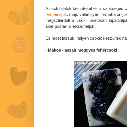
A csokifalatok készítéséhez a szükséges
temperáljuk
, majd valamilyen formába öntjük
megszilárdult a csoki, óvatosan kipattintj
akár postán is elküldhetjük.
És most lássuk, milyen csokik készültek ná
-
Mákos - aszalt meggyes fehércsoki