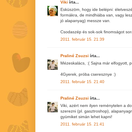
Viki
írta...
Esküszöm, hogy ide belépni: életvesz
formákra, de mindhiába van, vagy les
jó alapanyag) messze van.
Csodaszép és sok-sok finomságot sorak
2011. február 15. 21:39
Praliné Zsuzsi
írta...
Mézeskalács, :( Sajna már elfogyott, p
4Gyerek, próba cseresznye :)
2011. február 15. 21:40
Praliné Zsuzsi
írta...
Viki, azért nem ilyen reménytelen a do
szerezni (pl. gasztroshop), alapanyagn
gyümiket simán lehet kapni!
2011. február 15. 21:41