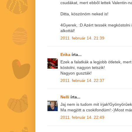
csudákat, mert ebből lettek Valentin-n
Ditta, köszönöm neked is!
4Gyerek, :D Azért tessék megkóstolni 
alkottál!
2011. február 14. 21:39
Erika
írta...
Ezek a falatkák a legjobb ötletek, mer
kóstolni, nagyon tetszik!
Nagyon guszták!
2011. február 14. 22:37
Nelli
írta...
Jaj nem is tudom mit írjak!Gyönyörűek
Ma megjött a csokifondüm!:-)Most már
2011. február 14. 22:49