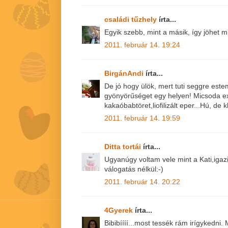
családi tűzhely
írta...
Egyik szebb, mint a másik, így jöhet m
2011. február 14. 19:24
BirgánAndi
írta...
De jó hogy ülök, mert tuti seggre est
gyönyörűséget egy helyen! Micsoda exk
kakaóbabtöret,liofilizált eper...Hú, de
2011. február 14. 19:59
Ditta tortái
írta...
Ugyanúgy voltam vele mint a Kati,igaz
válogatás nélkül:-)
2011. február 14. 20:22
4Gyerek
írta...
Bibibíííí...most tessék rám irígykedni.