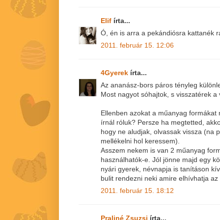
Elif
írta...
Ó, én is arra a pekándiósra kattanék rá.
2011. február 15. 12:06
4Gyerek
írta...
Az ananász-bors páros tényleg különl
Most nagyot sóhajtok, s visszatérek a
Ellenben azokat a műanyag formákat
írnál róluk? Persze ha megtetted, akk
hogy ne aludjak, olvassak vissza (na p
mellékelni hol keressem).
Asszem nekem is van 2 műanyag form
használhatók-e. Jól jönne majd egy k
nyári gyerek, névnapja is tanításon kív
bulit rendezni neki amire elhívhatja az 
2011. február 15. 18:12
Praliné Zsuzsi
írta...