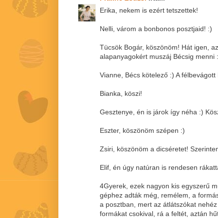
Erika, nekem is ezért tetszettek!
Nelli, várom a bonbonos posztjaid! :)
Tücsök Bogár, köszönöm! Hát igen, az 
alapanyagokért muszáj Bécsig menni :
Vianne, Bécs kötelező :) A félbevágo
Bianka, köszi!
Gesztenye, én is járok így néha :) K
Eszter, köszönöm szépen :)
Zsiri, köszönöm a dicséretet! Szerinte
Elif, én úgy natúran is rendesen rákat
4Gyerek, ezek nagyon kis egyszerű m
géphez adták még, remélem, a formás 
a posztban, mert az átlátszókat nehéz 
formákat csokival, rá a feltét, aztán hű