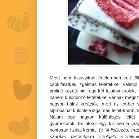
Most nem klasszikus értelemben vett tölt
csokifalatkák izgalmas feltétekkel. Valaho
praliné között: pici, egy-két falatnyi csokik, 
hanem különböző feltétekkel vannak megszó
nagyon hálás kreációk, mert az ember sz
kipróbálhat különféle izgalmas feltét-kombin
Nálam egy nagyon különleges feltét ját
gyümölcsök. És akkor egy kis kémia (va
pontosan fizikai kémia :)):
"A liofilezés, má
szárítás tartósításra szolgáló víztele