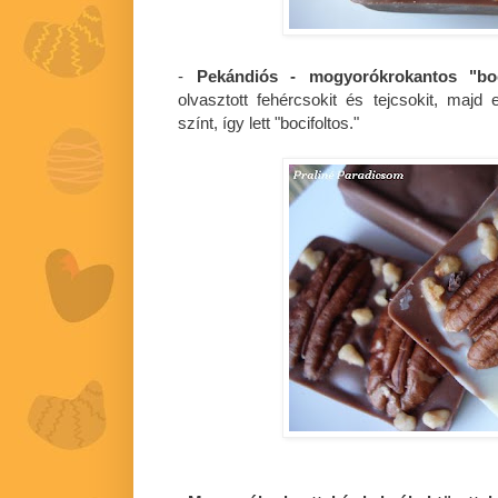
-
Pekándiós - mogyorókrokantos "boc
olvasztott fehércsokit és tejcsokit, maj
színt, így lett "bocifoltos."