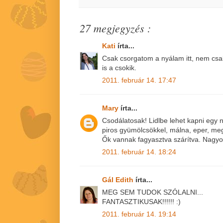
27 megjegyzés :
Kati
írta...
Csak csorgatom a nyálam itt, nem csa
is a csokik.
2011. február 14. 17:47
Mary
írta...
Csodálatosak! Lidlbe lehet kapni egy
piros gyümölcsökkel, málna, eper, me
Ők vannak fagyasztva szárítva. Nagyon
2011. február 14. 18:24
Gál Edith
írta...
MEG SEM TUDOK SZÓLALNI...
FANTASZTIKUSAK!!!!!! :)
2011. február 14. 19:14