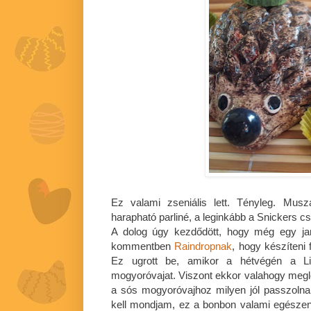
Ez valami zseniális lett. Tényleg. Musz
harapható parliné, a leginkább a Snickers c
A dolog úgy kezdődött, hogy még egy ja
kommentben
Raindropnak
, hogy készíteni
Ez ugrott be, amikor a hétvégén a Li
mogyoróvajat. Viszont ekkor valahogy megló
a sós mogyoróvajhoz milyen jól passzoln
kell mondjam, ez a bonbon valami egésze