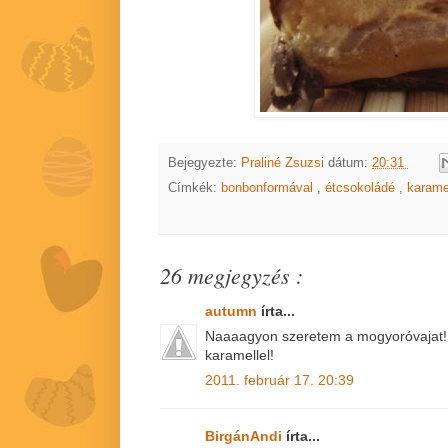
Bejegyezte:
Praliné Zsuzsi
dátum:
20:31
Címkék:
bonbonformával
,
étcsokoládé
,
karame
26 megjegyzés :
autumn
írta...
Naaaagyon szeretem a mogyoróvajat! 
karamellel!
2011. február 17. 20:39
BirgánAndi
írta...