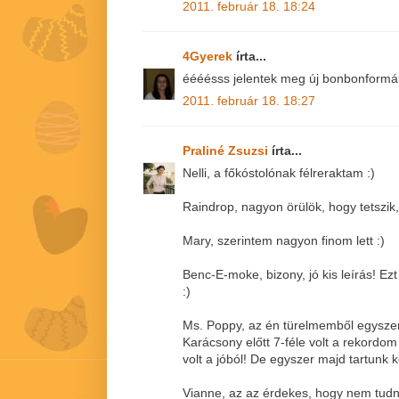
2011. február 18. 18:24
4Gyerek
írta...
éééésss jelentek meg új bonbonformá
2011. február 18. 18:27
Praliné Zsuzsi
írta...
Nelli, a főkóstolónak félreraktam :)
Raindrop, nagyon örülök, hogy tetszik,
Mary, szerintem nagyon finom lett :)
Benc-E-moke, bizony, jó kis leírás! Ezt
:)
Ms. Poppy, az én türelmemből egyszerr
Karácsony előtt 7-féle volt a rekordom
volt a jóból! De egyszer majd tartunk k
Vianne, az az érdekes, hogy nem tu