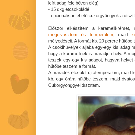
leírt adag fele bőven elég)
- 15 dkg étcsokoládé
- opcionálisan ehető cukorgyöngyök a díszí
Először elkészítem a karamellkrémet, 
megolvasztom és temperálom
, majd
k
mélyedéseit. A formát kb. 20 percre hűtőbe 
A csokihüvelyek aljába egy-egy kis adag m
hogy a karamellnek is maradjon hely. A mo
teszek egy-egy kis adagot, hagyva helyet 
hűtőbe teszem a formát.
A maradék étcsokit újratemperálom, majd l
kb. egy órára hűtőbe teszem, majd óvatos
Cukorgyönggyel díszítem.