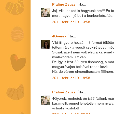
Praliné Zsuzsi
írta...
Jaj, Viki, neked is hagytunk ám!!! És 
mert nagyon jó buli a bonbonkészítés!
2011. február 19. 13:58
4Gyerek
írta...
Vikiiiiii, gyere hozzám. 3 formát töltöt
tettem rájuk a végső csokiréteget, m
S csak azért nem volt elég a karemell
nyalakodtam. Ez van.
De így is lesz 39 ilyen finomság, a m
mogyoróvajas belsővel rendelkezik.
Hú, de várom elmondhassam fíííínom.
2011. február 19. 18:58
Praliné Zsuzsi
írta...
4Gyerek, mehetek én is?? Nálunk már 
karamellkrémnél lehetetlen nem nyala
virtuális kóstolót!