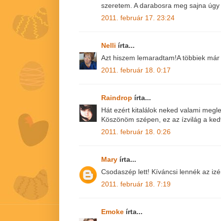
szeretem. A darabosra meg sajna úgy
2011. február 17. 23:24
Nelli
írta...
Azt hiszem lemaradtam!A többiek már
2011. február 18. 0:17
Raindrop
írta...
Hát ezért kitalálok neked valami megle
Köszönöm szépen, ez az ízvilág a ked
2011. február 18. 0:26
Mary
írta...
Csodaszép lett! Kíváncsi lennék az izé
2011. február 18. 7:19
Emoke
írta...