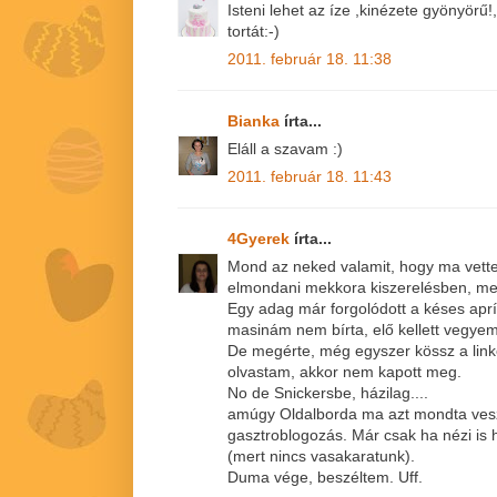
Isteni lehet az íze ,kinézete gyönyörű!,
tortát:-)
2011. február 18. 11:38
Bianka
írta...
Eláll a szavam :)
2011. február 18. 11:43
4Gyerek
írta...
Mond az neked valamit, hogy ma vet
elmondani mekkora kiszerelésben, mer
Egy adag már forgolódott a késes apr
masinám nem bírta, elő kellett vegye
De megérte, még egyszer kössz a link
olvastam, akkor nem kapott meg.
No de Snickersbe, házilag....
amúgy Oldalborda ma azt mondta vesz
gasztroblogozás. Már csak ha nézi is 
(mert nincs vasakaratunk).
Duma vége, beszéltem. Uff.