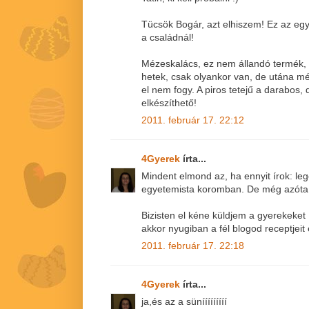
Tücsök Bogár, azt elhiszem! Ez az e
a családnál!
Mézeskalács, ez nem állandó termék, 
hetek, csak olyankor van, de utána m
el nem fogy. A piros tetejű a darabos,
elkészíthető!
2011. február 17. 22:12
4Gyerek
írta...
Mindent elmond az, ha ennyit írok: leg
egyetemista koromban. De még azóta 
Bizisten el kéne küldjem a gyerekeket
akkor nyugiban a fél blogod receptjeit
2011. február 17. 22:18
4Gyerek
írta...
ja,és az a sünííííííííí