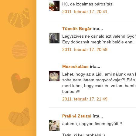
Hú, de izgalmas párosítás!
2011. február 17. 20:41
Tücsök Bogár
írta...
Légyszíves ne csináld ezt velem! Gyön
Egy doboznyit megbírnék belőle enni. 
2011. február 17. 20:59
Mézeskalács
írta...
Lehet, hogy az a Lidl, ami nálunk van 
soha nem láttam mogyoróvajat?! Elárul
mert lehet, hogy csak én voltam bamba
bonbon!!!
2011. február 17. 21:49
Praliné Zsuzsi
írta...
autumn, nagyon finom együtt!!!
Tatin, ki kell próbálni :)