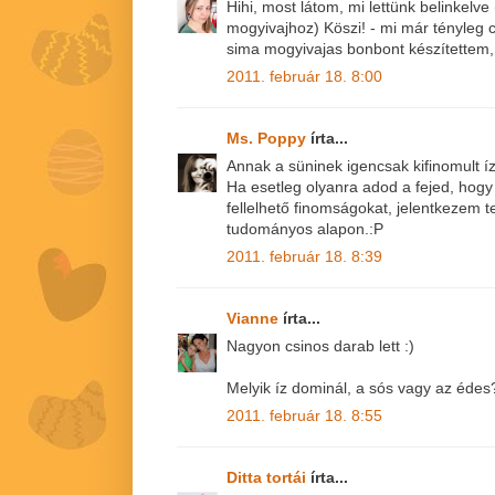
Hihi, most látom, mi lettünk belinkelve
mogyivajhoz) Köszi! - mi már tényleg 
sima mogyivajas bonbont készítettem, d
2011. február 18. 8:00
Ms. Poppy
írta...
Annak a süninek igencsak kifinomult íz
Ha esetleg olyanra adod a fejed, hogy 
fellelhető finomságokat, jelentkezem 
tudományos alapon.:P
2011. február 18. 8:39
Vianne
írta...
Nagyon csinos darab lett :)
Melyik íz dominál, a sós vagy az édes
2011. február 18. 8:55
Ditta tortái
írta...