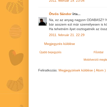
2011. február 19. 23:04
Ötvös Sándor
írta...
Na, ez az anyag nagyon ODABASZ!! Nál
bár asszem ezt már személyesen is k
Ha tehetném ilyet osztogatnék az össz
2011. február 21. 22:29
Megjegyzés küldése
Újabb bejegyzés
Főoldal
Mobilverzió megt
Feliratkozás:
Megjegyzések küldése ( Atom )