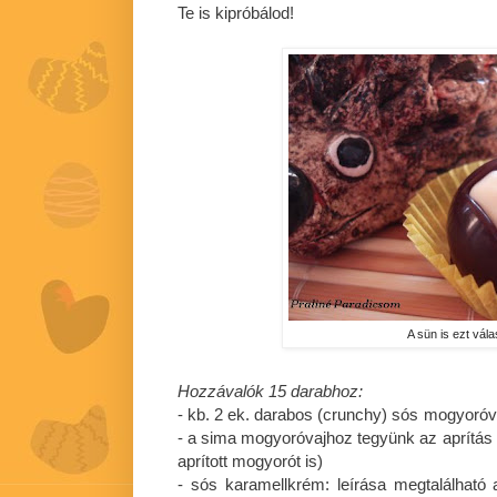
Te is kipróbálod!
A sün is ezt vála
Hozzávalók 15 darabhoz:
- kb. 2 ek. darabos (crunchy) sós mogyoróvaj 
- a sima mogyoróvajhoz tegyünk az aprítás k
aprított mogyorót is)
- sós karamellkrém: leírása megtalálható