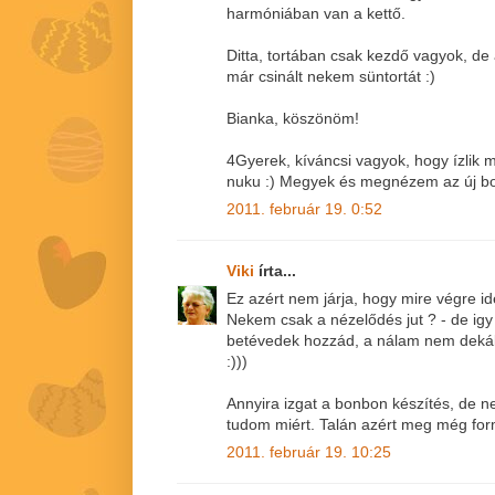
harmóniában van a kettő.
Ditta, tortában csak kezdő vagyok, d
már csinált nekem süntortát :)
Bianka, köszönöm!
4Gyerek, kíváncsi vagyok, hogy ízlik 
nuku :) Megyek és megnézem az új b
2011. február 19. 0:52
Viki
írta...
Ez azért nem járja, hogy mire végre i
Nekem csak a nézelődés jut ? - de igy
betévedek hozzád, a nálam nem dekáka
:)))
Annyira izgat a bonbon készítés, de
tudom miért. Talán azért meg még for
2011. február 19. 10:25