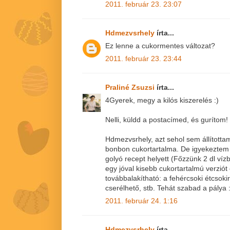
2011. február 23. 23:07
Hdmezvsrhely
írta...
Ez lenne a cukormentes változat?
2011. február 23. 23:44
Praliné Zsuzsi
írta...
4Gyerek, megy a kilós kiszerelés :)
Nelli, küldd a postacímed, és gurítom!
Hdmezvsrhely, azt sehol sem állította
bonbon cukortartalma. De igyekeztem 
golyó recept helyett (Főzzünk 2 dl vízb
egy jóval kisebb cukortartalmú verziót
továbbalakítható: a fehércsoki étcsoki
cserélhető, stb. Tehát szabad a pálya :
2011. február 24. 1:16
Hdmezvsrhely
írta...