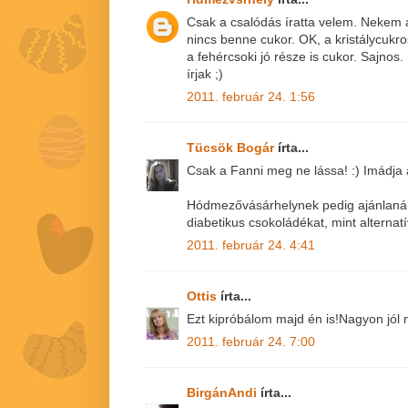
Csak a csalódás íratta velem. Nekem a
nincs benne cukor. OK, a kristálycukro
a fehércsoki jó része is cukor. Sajnos.
írjak ;)
2011. február 24. 1:56
Tücsök Bogár
írta...
Csak a Fanni meg ne lássa! :) Imádja 
Hódmezővásárhelynek pedig ajánlanám
diabetikus csokoládékat, mint alternatí
2011. február 24. 4:41
Ottis
írta...
Ezt kipróbálom majd én is!Nagyon jól n
2011. február 24. 7:00
BirgánAndi
írta...