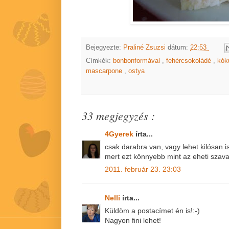
Bejegyezte:
Praliné Zsuzsi
dátum:
22:53
Címkék:
bonbonformával
,
fehércsokoládé
,
kók
mascarpone
,
ostya
33 megjegyzés :
4Gyerek
írta...
csak darabra van, vagy lehet kilósan i
mert ezt könnyebb mint az eheti szav
2011. február 23. 23:03
Nelli
írta...
Küldöm a postacímet én is!:-)
Nagyon fini lehet!