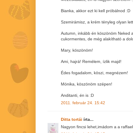
Bianka, akkor ezt ki kell próbálnod :D
Szemirámisz, a krém tényleg olyan lett,
Autumn, inkább én köszönöm Neked a
cukormentes, de még alakítható a dol
Mary, köszönöm!
Ami, hajrá! Remélem, ízlik majd!
Édes fogadalom, köszi, megnézem!
Mónika, köszönöm szépen!
Anditanti, én is :D
2011. február 24. 15:42
Ditta tortái
írta...
Nagyon fincsi lehet,imádom a a raffae