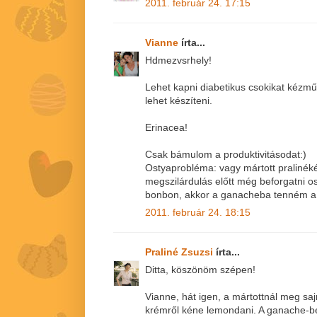
2011. február 24. 17:15
Vianne
írta...
Hdmezvsrhely!
Lehet kapni diabetikus csokikat kézmű
lehet készíteni.
Erinacea!
Csak bámulom a produktivitásodat:)
Ostyaprobléma: vagy mártott pralinék
megszilárdulás előtt még beforgatni o
bonbon, akkor a ganacheba tenném a l
2011. február 24. 18:15
Praliné Zsuzsi
írta...
Ditta, köszönöm szépen!
Vianne, hát igen, a mártottnál meg s
krémről kéne lemondani. A ganache-be