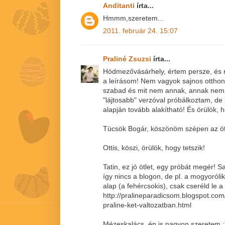
Anditanti
írta...
Hmmm,szeretem...
2011. február 24. 15:07
Praliné Zsuzsi
írta...
Hódmezővásárhely, értem persze, és ne
a leírásom! Nem vagyok sajnos ottho
szabad és mit nem annak, annak nem 
"lájtosabb" verzóval próbálkoztam, de
alapján tovább alakítható! És örülök, h
Tücsök Bogár, köszönöm szépen az öt
Ottis, köszi, örülök, hogy tetszik!
Tatin, ez jó ötlet, egy próbát megér! S
így nincs a blogon, de pl. a mogyoról
alap (a fehércsokis), csak cseréld le a 
http://pralineparadicsom.blogspot.co
praline-ket-valtozatban.html
Mézeskalács, én is nagyon szeretem :