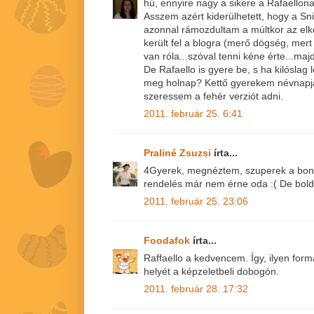
hú, ennyire nagy a sikere a Rafaello
Asszem azért kiderülhetett, hogy a Sn
azonnal rámozdultam a múltkor az el
került fel a blogra (merő dögség, mert
van róla...szóval tenni kéne érte...ma
De Rafaello is gyere be, s ha kilóslag 
meg holnap? Kettő gyerekem névnapj
szeressem a fehér verziót adni.
2011. február 25. 6:41
Praliné Zsuzsi
írta...
4Gyerek, megnéztem, szuperek a bonb
rendelés már nem érne oda :( De bol
2011. február 25. 23:06
Foodafok
írta...
Raffaello a kedvencem. Így, ilyen for
helyét a képzeletbeli dobogón.
2011. február 28. 17:32