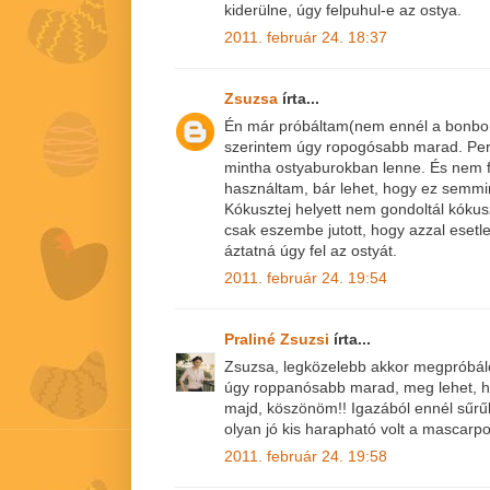
kiderülne, úgy felpuhul-e az ostya.
2011. február 24. 18:37
Zsuzsa
írta...
Én már próbáltam(nem ennél a bonbonná
szerintem úgy ropogósabb marad. Per
mintha ostyaburokban lenne. És nem f
használtam, bár lehet, hogy ez semmin
Kókusztej helyett nem gondoltál kók
csak eszembe jutott, hogy azzal esetl
áztatná úgy fel az ostyát.
2011. február 24. 19:54
Praliné Zsuzsi
írta...
Zsuzsa, legközelebb akkor megpróbálo
úgy roppanósabb marad, meg lehet, ho
majd, köszönöm!! Igazából ennél sűr
olyan jó kis harapható volt a mascarpo
2011. február 24. 19:58