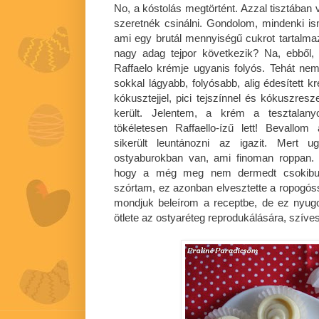
No, a kóstolás megtörtént. Azzal tisztában
szeretnék csinálni. Gondolom, mindenki ism
ami egy brutál mennyiségű cukrot tartalma
nagy adag tejpor következik? Na, ebből
Raffaelo krémje ugyanis folyós. Tehát nem
sokkal lágyabb, folyósabb, alig édesített 
kókusztejjel, pici tejszínnel és kókuszres
került. Jelentem, a krém a tesztalany
tökéletesen Raffaello-ízű lett! Bevallo
sikerült leuntánozni az igazit. Mert u
ostyaburokban van, ami finoman roppan. 
hogy a még meg nem dermedt csokiburo
szórtam, ez azonban elvesztette a ropogó
mondjuk beleírom a receptbe, de ez nyug
ötlete az ostyaréteg reprodukálására, szív