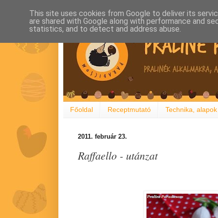
This site uses cookies from Google to deliver its servi
are shared with Google along with performance and secu
statistics, and to detect and address abuse.
Főoldal
Receptmutató
Technika, alapok
2011. február 23.
Raffaello - utánzat