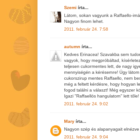
Szemi
írta...
Látom, sokan vagyunk a Raffaello-imá
Nagyon finom lehet.
2011. február 24. 7:58
autumn
írta...
Kedves Erinacea! Szavakba sem tudom
vagyok, hogy megpróbáltad, kísérletez
teljesen cukormentes lett, de nagy igy
mennyiségén a kérésemre! Úgy látom s
cukorszirup mentes Raffaello, nem bes
még a feltett kérdésre, hogy hogyan l
fogod találni a választ! Még egyszer k
Igazi "Raffaellós hangulatom" lett tőle! 
2011. február 24. 9:02
Mary
írta...
Nagyon szép és alapanyagait elnézve t
2011. február 24. 9:04