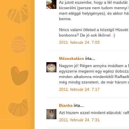
Az jutott eszembe, hogy a fél madulá
kicserélni (persze nem tudom mennyi 
mert eléggé helyigényes), és akkor h
benne.
Nincs valami ötleted a közelgő Húsvét 
bonbonra? De jó sok likőrrel. :)
2011. február 24. 7:03
Mézeskalács
írta...
Nagyon jó! Régen annyira imádtam a R
egyszerre megenni egy egész dobozzal
minden alkalomra mindenkitől Raffael
még mindig szeretem, de már három da
2011. február 24. 7:17
Bianka
írta...
Azt hiszem ezzel mindent elárulok: ra
2011. február 24. 7:31