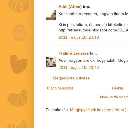
Adél (Afraa)
írta...
Köszönöm a receptet, nagyon finom let
Ki is posztoltam, és persze kilinkeltele
http://afraasutode.blogspot.com/2011/
2011. május 10. 23:10
Praliné Zsuzsi
írta...
Adél, nagyon örülök, hogy ízlett! Megl
2011. május 10. 23:43
Megjegyzés küldése
Újabb bejegyzés
Főoldal
Mobilverzió megt
Feliratkozás:
Megjegyzések küldése ( Atom )