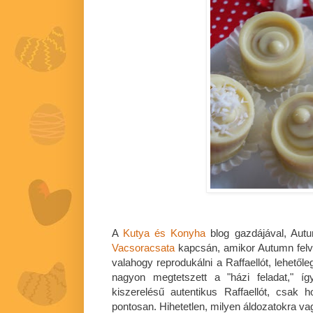
A
Kutya és Konyha
blog gazdájával, Aut
Vacsoracsata
kapcsán, amikor Autumn felve
valahogy reprodukálni a Raffaellót, lehető
nagyon megtetszett a "házi feladat," í
kiszerelésű autentikus Raffaellót, csak 
pontosan. Hihetetlen, milyen áldozatokra va