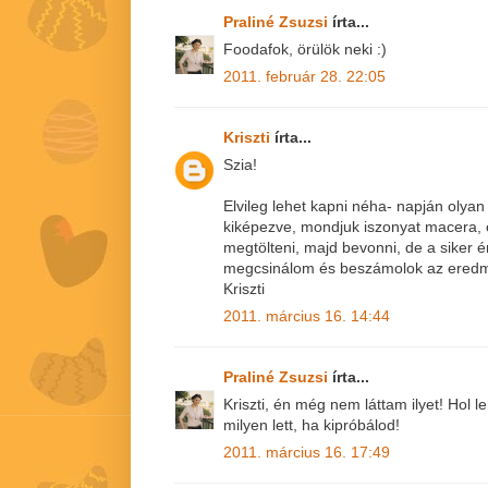
Praliné Zsuzsi
írta...
Foodafok, örülök neki :)
2011. február 28. 22:05
Kriszti
írta...
Szia!
Elvileg lehet kapni néha- napján olyan
kiképezve, mondjuk iszonyat macera, 
megtölteni, majd bevonni, de a siker 
megcsinálom és beszámolok az eredm
Kriszti
2011. március 16. 14:44
Praliné Zsuzsi
írta...
Kriszti, én még nem láttam ilyet! Hol 
milyen lett, ha kipróbálod!
2011. március 16. 17:49