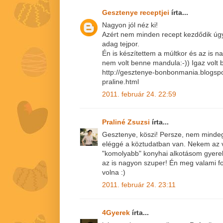
Gesztenye receptjei
írta...
Nagyon jól néz ki!
Azért nem minden recept kezdődik úgy
adag tejpor.
Én is készítettem a múltkor és az is n
nem volt benne mandula:-)) Igaz volt b
http://gesztenye-bonbonmania.blogsp
praline.html
2011. február 24. 22:59
Praliné Zsuzsi
írta...
Gesztenye, köszi! Persze, nem mindeg
eléggé a köztudatban van. Nekem az 
"komolyabb" konyhai alkotásom gyerek
az is nagyon szuper! Én meg valami fo
volna :)
2011. február 24. 23:11
4Gyerek
írta...