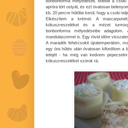
bonbonforma mélyedéseit. Mielőtt a csoki 
apróra tört ostyát, és ezt óvatosan belenyo
kb. 20 percre hűtőbe kerül, hogy a csoki tel
Elkészítem a krémet. A mascarponét,
kókuszreszeléket és a mézet turmi
bonbonforma mélyedéseibe adagolom.
mandulaszemet is. Egy rövid időre visszat
A maradék fehércsokit újratemperálom, ma
egy óra hűtés után óvatosan kifordítom a
tetejét - ha még van kedvem pepecselni
kókuszreszeléket szórok rá.