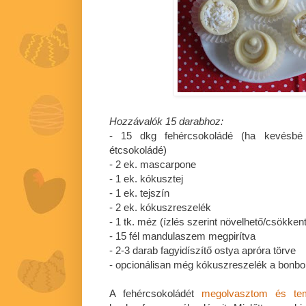
Hozzávalók 15 darabhoz:
- 15 dkg fehércsokoládé (ha kevésbé 
étcsokoládé)
- 2 ek. mascarpone
- 1 ek. kókusztej
- 1 ek. tejszín
- 2 ek. kókuszreszelék
- 1 tk. méz (ízlés szerint növelhető/csökken
- 15 fél mandulaszem megpirítva
- 2-3 darab fagyidíszítő ostya apróra törve
- opcionálisan még kókuszreszelék a bonbon
A fehércsokoládét
megolvasztom és te