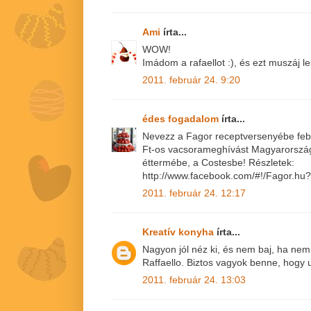
Ami
írta...
WOW!
Imádom a rafaellot :), és ezt muszáj l
2011. február 24. 9:20
édes fogadalom
írta...
Nevezz a Fagor receptversenyébe febr
Ft-os vacsorameghívást Magyarország
éttermébe, a Costesbe! Részletek:
http://www.facebook.com/#!/Fagor.h
2011. február 24. 12:17
Kreatív konyha
írta...
Nagyon jól néz ki, és nem baj, ha nem
Raffaello. Biztos vagyok benne, hogy 
2011. február 24. 13:03