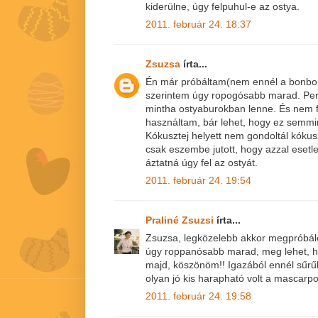
kiderülne, úgy felpuhul-e az ostya.
2011. február 24. 18:37
Zsuzsa
írta...
Én már próbáltam(nem ennél a bonbonná
szerintem úgy ropogósabb marad. Per
mintha ostyaburokban lenne. És nem f
használtam, bár lehet, hogy ez semmin
Kókusztej helyett nem gondoltál kók
csak eszembe jutott, hogy azzal esetl
áztatná úgy fel az ostyát.
2011. február 24. 19:54
Praliné Zsuzsi
írta...
Zsuzsa, legközelebb akkor megpróbálo
úgy roppanósabb marad, meg lehet, ho
majd, köszönöm!! Igazából ennél sűr
olyan jó kis harapható volt a mascarpo
2011. február 24. 19:58