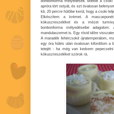
bonbonforma mélyedéseit. Mielőtt a csoki 
apróra tört ostyát, és ezt óvatosan belenyo
kb. 20 percre hűtőbe kerül, hogy a csoki tel
Elkészítem a krémet. A mascarponét,
kókuszreszeléket és a mézet turmi
bonbonforma mélyedéseibe adagolom.
mandulaszemet is. Egy rövid időre visszat
A maradék fehércsokit újratemperálom, ma
egy óra hűtés után óvatosan kifordítom a
tetejét - ha még van kedvem pepecselni
kókuszreszeléket szórok rá.