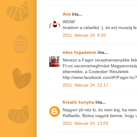
Ami
írta...
WOW!
Imádom a rafaellot :), és ezt muszáj l
2011. február 24. 9:20
édes fogadalom
írta...
Nevezz a Fagor receptversenyébe febr
Ft-os vacsorameghívást Magyarország
éttermébe, a Costesbe! Részletek:
http://www.facebook.com/#!/Fagor.h
2011. február 24. 12:17
Kreatív konyha
írta...
Nagyon jól néz ki, és nem baj, ha nem
Raffaello. Biztos vagyok benne, hogy 
2011. február 24. 13:03