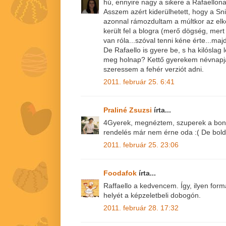
hú, ennyire nagy a sikere a Rafaello
Asszem azért kiderülhetett, hogy a Sn
azonnal rámozdultam a múltkor az el
került fel a blogra (merő dögség, mert
van róla...szóval tenni kéne érte...ma
De Rafaello is gyere be, s ha kilóslag 
meg holnap? Kettő gyerekem névnapj
szeressem a fehér verziót adni.
2011. február 25. 6:41
Praliné Zsuzsi
írta...
4Gyerek, megnéztem, szuperek a bonb
rendelés már nem érne oda :( De bol
2011. február 25. 23:06
Foodafok
írta...
Raffaello a kedvencem. Így, ilyen for
helyét a képzeletbeli dobogón.
2011. február 28. 17:32