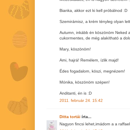
Bianka, akkor ezt ki kell próbálnod :D
Szemirámisz, a krém tényleg olyan lett,
Autumn, inkább én köszönöm Neked a
cukormentes, de még alakítható a dol
Mary, köszönöm!
Ami, hajrá! Remélem, ízlik majd!
Édes fogadalom, köszi, megnézem!
Mónika, köszönöm szépen!
Anditanti, én is :D
2011. február 24. 15:42
Ditta tortái
írta...
Nagyon fincsi lehet,imádom a a raffae