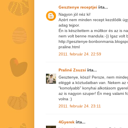
Gesztenye receptjei
írta...
Nagyon jól néz ki!
Azért nem minden recept kezdődik úgy
adag tejpor.
Én is készítettem a múltkor és az is n
nem volt benne mandula:-)) Igaz volt b
http://gesztenye-bonbonmania.blogsp
praline.html
2011. február 24. 22:59
Praliné Zsuzsi
írta...
Gesztenye, köszi! Persze, nem mindeg
eléggé a köztudatban van. Nekem az 
"komolyabb" konyhai alkotásom gyerek
az is nagyon szuper! Én meg valami fo
volna :)
2011. február 24. 23:11
4Gyerek
írta...