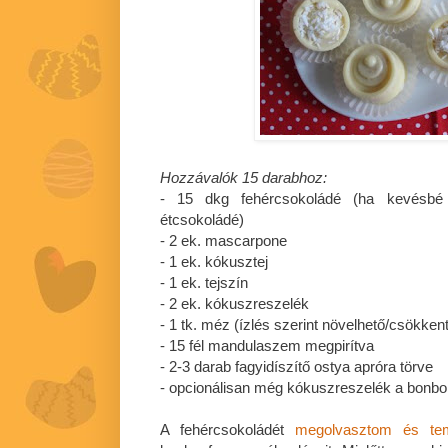
Hozzávalók 15 darabhoz:
- 15 dkg fehércsokoládé (ha kevésbé 
étcsokoládé)
- 2 ek. mascarpone
- 1 ek. kókusztej
- 1 ek. tejszín
- 2 ek. kókuszreszelék
- 1 tk. méz (ízlés szerint növelhető/csökken
- 15 fél mandulaszem megpirítva
- 2-3 darab fagyidíszítő ostya apróra törve
- opcionálisan még kókuszreszelék a bonbon
A fehércsokoládét
megolvasztom és te