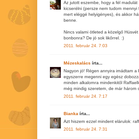
Az jutott eszembe, hogy a fél madulá
kicserélni (persze nem tudom mennyi 
mert eléggé helyigényes), és akkor h
benne.
Nincs valami ötleted a közelgő Húsvét 
bonbonra? De jó sok likőrrel. :)
2011. február 24. 7:03
Mézeskalács
írta...
Nagyon jó! Régen annyira imádtam a R
egyszerre megenni egy egész dobozzal
minden alkalomra mindenkitől Raffael
még mindig szeretem, de már három da
2011. február 24. 7:17
Bianka
írta...
Azt hiszem ezzel mindent elárulok: ra
2011. február 24. 7:31