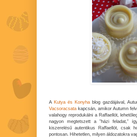
A
Kutya és Konyha
blog gazdájával, Aut
Vacsoracsata
kapcsán, amikor Autumn felve
valahogy reprodukálni a Raffaellót, lehető
nagyon megtetszett a "házi feladat," í
kiszerelésű autentikus Raffaellót, csak 
pontosan. Hihetetlen, milyen áldozatokra va