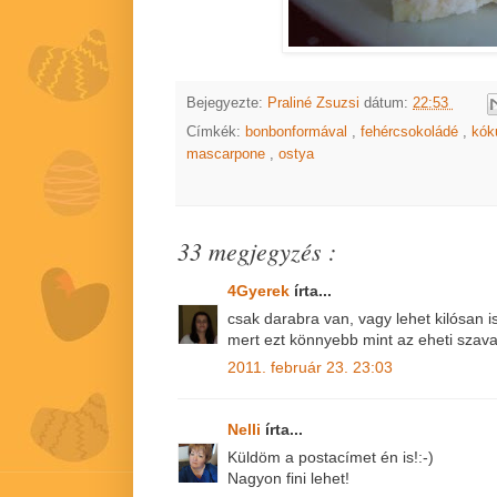
Bejegyezte:
Praliné Zsuzsi
dátum:
22:53
Címkék:
bonbonformával
,
fehércsokoládé
,
kók
mascarpone
,
ostya
33 megjegyzés :
4Gyerek
írta...
csak darabra van, vagy lehet kilósan i
mert ezt könnyebb mint az eheti szav
2011. február 23. 23:03
Nelli
írta...
Küldöm a postacímet én is!:-)
Nagyon fini lehet!