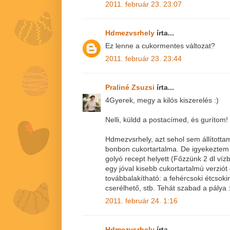
2011. február 23. 23:07
Hdmezvsrhely
írta...
Ez lenne a cukormentes változat?
2011. február 23. 23:44
Praliné Zsuzsi
írta...
4Gyerek, megy a kilós kiszerelés :)
Nelli, küldd a postacímed, és gurítom!
Hdmezvsrhely, azt sehol sem állította
bonbon cukortartalma. De igyekeztem 
golyó recept helyett (Főzzünk 2 dl vízb
egy jóval kisebb cukortartalmú verziót
továbbalakítható: a fehércsoki étcsoki
cserélhető, stb. Tehát szabad a pálya :
2011. február 24. 1:16
Hdmezvsrhely
írta...