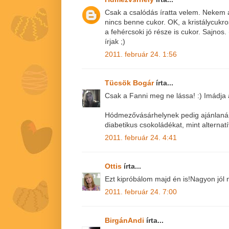
Csak a csalódás íratta velem. Nekem a
nincs benne cukor. OK, a kristálycukro
a fehércsoki jó része is cukor. Sajnos.
írjak ;)
2011. február 24. 1:56
Tücsök Bogár
írta...
Csak a Fanni meg ne lássa! :) Imádja 
Hódmezővásárhelynek pedig ajánlanám
diabetikus csokoládékat, mint alternatí
2011. február 24. 4:41
Ottis
írta...
Ezt kipróbálom majd én is!Nagyon jól n
2011. február 24. 7:00
BirgánAndi
írta...