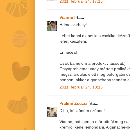
2011. február 24. 17:15
Vianne
írta...
Hdmezvsrhely!
Lehet kapni diabetikus csokikat kézmű
lehet készíteni.
Erinacea!
Csak bámulom a produktivitásodat:)
Ostyaprobléma: vagy mártott pralinék
megszilárdulás előtt még beforgatni o
bonbon, akkor a ganacheba tenném a l
2011. február 24. 18:15
Praliné Zsuzsi
írta...
Ditta, köszönöm szépen!
Vianne, hát igen, a mártottnál meg s
krémről kéne lemondani. A ganache-be