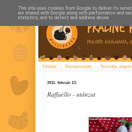
This site uses cookies from Google to deliver its servi
are shared with Google along with performance and secu
statistics, and to detect and address abuse.
Főoldal
Receptmutató
Technika, alapok
2011. február 23.
Raffaello - utánzat