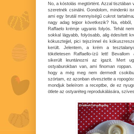
No, a kóstolás megtörtént. Azzal tisztában
szeretnék csinálni. Gondolom, mindenki ism
ami egy brutál mennyiségű cukrot tartalma
nagy adag tejpor következik? Na, ebből
Raffaelo krémje ugyanis folyós. Tehát nem
sokkal lágyabb, folyósabb, alig édesített 
kókusztejjel, pici tejszínnel és kókuszres
került. Jelentem, a krém a tesztalany
tökéletesen Raffaello-ízű lett! Bevallo
sikerült leuntánozni az igazit. Mert u
ostyaburokban van, ami finoman roppan. 
hogy a még meg nem dermedt csokiburo
szórtam, ez azonban elvesztette a ropogó
mondjuk beleírom a receptbe, de ez nyug
ötlete az ostyaréteg reprodukálására, szív