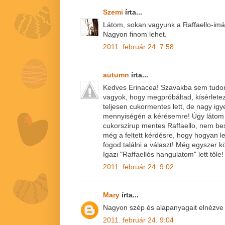
Szemi
írta...
Látom, sokan vagyunk a Raffaello-imá
Nagyon finom lehet.
2011. február 24. 7:58
autumn
írta...
Kedves Erinacea! Szavakba sem tudom
vagyok, hogy megpróbáltad, kísérletez
teljesen cukormentes lett, de nagy igy
mennyiségén a kérésemre! Úgy látom s
cukorszirup mentes Raffaello, nem bes
még a feltett kérdésre, hogy hogyan l
fogod találni a választ! Még egyszer k
Igazi "Raffaellós hangulatom" lett tőle! 
2011. február 24. 9:02
Mary
írta...
Nagyon szép és alapanyagait elnézve t
2011. február 24. 9:04