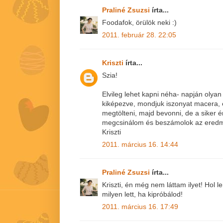
Praliné Zsuzsi
írta...
Foodafok, örülök neki :)
2011. február 28. 22:05
Kriszti
írta...
Szia!
Elvileg lehet kapni néha- napján olyan
kiképezve, mondjuk iszonyat macera, 
megtölteni, majd bevonni, de a siker 
megcsinálom és beszámolok az eredm
Kriszti
2011. március 16. 14:44
Praliné Zsuzsi
írta...
Kriszti, én még nem láttam ilyet! Hol 
milyen lett, ha kipróbálod!
2011. március 16. 17:49