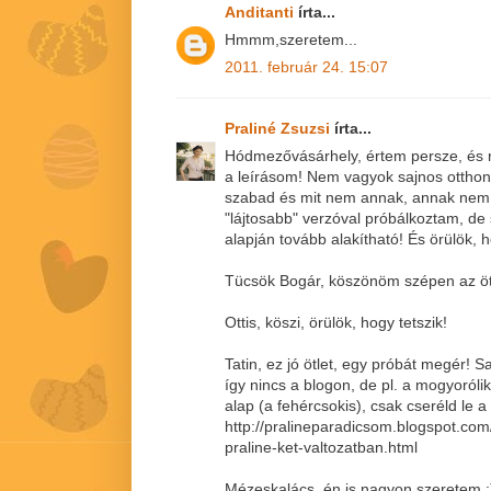
Anditanti
írta...
Hmmm,szeretem...
2011. február 24. 15:07
Praliné Zsuzsi
írta...
Hódmezővásárhely, értem persze, és ne
a leírásom! Nem vagyok sajnos ottho
szabad és mit nem annak, annak nem 
"lájtosabb" verzóval próbálkoztam, de
alapján tovább alakítható! És örülök, h
Tücsök Bogár, köszönöm szépen az öt
Ottis, köszi, örülök, hogy tetszik!
Tatin, ez jó ötlet, egy próbát megér! S
így nincs a blogon, de pl. a mogyoról
alap (a fehércsokis), csak cseréld le a 
http://pralineparadicsom.blogspot.co
praline-ket-valtozatban.html
Mézeskalács, én is nagyon szeretem :