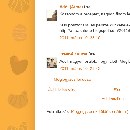
Adél (Afraa)
írta...
Köszönöm a receptet, nagyon finom let
Ki is posztoltam, és persze kilinkeltele
http://afraasutode.blogspot.com/2011/
2011. május 10. 23:10
Praliné Zsuzsi
írta...
Adél, nagyon örülök, hogy ízlett! Megl
2011. május 10. 23:43
Megjegyzés küldése
Újabb bejegyzés
Főoldal
Mobilverzió megt
Feliratkozás:
Megjegyzések küldése ( Atom )