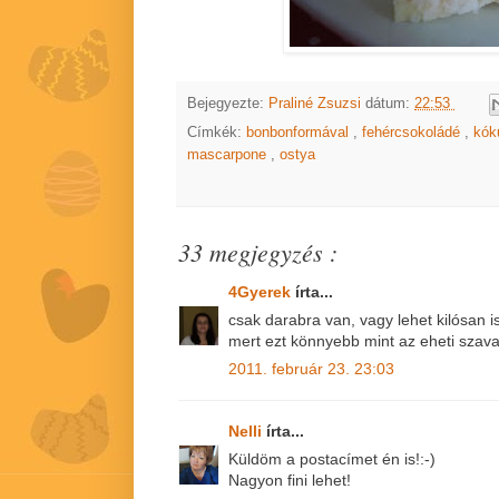
Bejegyezte:
Praliné Zsuzsi
dátum:
22:53
Címkék:
bonbonformával
,
fehércsokoládé
,
kók
mascarpone
,
ostya
33 megjegyzés :
4Gyerek
írta...
csak darabra van, vagy lehet kilósan i
mert ezt könnyebb mint az eheti szav
2011. február 23. 23:03
Nelli
írta...
Küldöm a postacímet én is!:-)
Nagyon fini lehet!