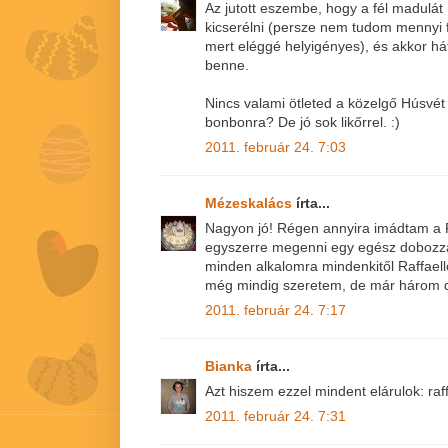
Az jutott eszembe, hogy a fél madulá
kicserélni (persze nem tudom mennyi 
mert eléggé helyigényes), és akkor h
benne.
Nincs valami ötleted a közelgő Húsvét 
bonbonra? De jó sok likőrrel. :)
2011. február 24. 7:03
Mézeskalács
írta...
Nagyon jó! Régen annyira imádtam a R
egyszerre megenni egy egész dobozzal
minden alkalomra mindenkitől Raffael
még mindig szeretem, de már három da
2011. február 24. 7:17
Bianka
írta...
Azt hiszem ezzel mindent elárulok: ra
2011. február 24. 7:31