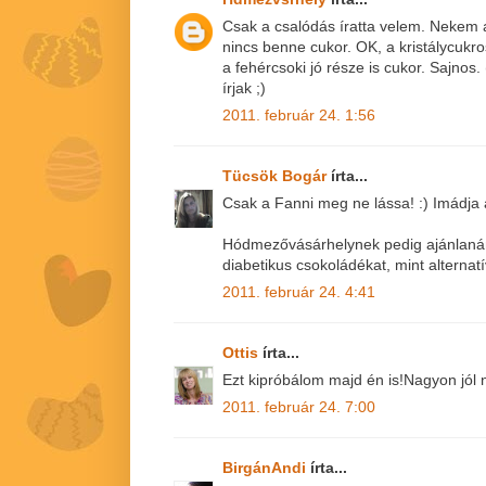
Csak a csalódás íratta velem. Nekem a
nincs benne cukor. OK, a kristálycukro
a fehércsoki jó része is cukor. Sajnos.
írjak ;)
2011. február 24. 1:56
Tücsök Bogár
írta...
Csak a Fanni meg ne lássa! :) Imádja 
Hódmezővásárhelynek pedig ajánlanám
diabetikus csokoládékat, mint alternatí
2011. február 24. 4:41
Ottis
írta...
Ezt kipróbálom majd én is!Nagyon jól n
2011. február 24. 7:00
BirgánAndi
írta...