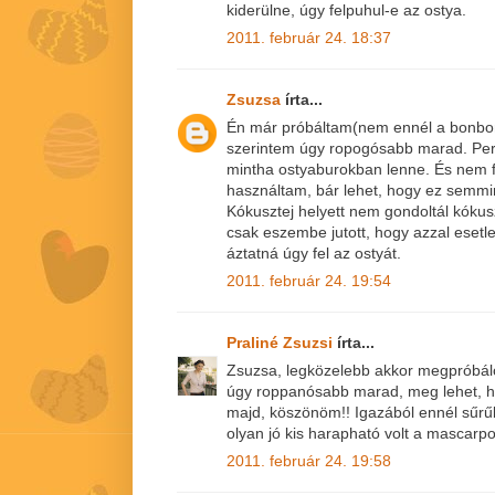
kiderülne, úgy felpuhul-e az ostya.
2011. február 24. 18:37
Zsuzsa
írta...
Én már próbáltam(nem ennél a bonbonná
szerintem úgy ropogósabb marad. Per
mintha ostyaburokban lenne. És nem f
használtam, bár lehet, hogy ez semmin
Kókusztej helyett nem gondoltál kók
csak eszembe jutott, hogy azzal esetl
áztatná úgy fel az ostyát.
2011. február 24. 19:54
Praliné Zsuzsi
írta...
Zsuzsa, legközelebb akkor megpróbálo
úgy roppanósabb marad, meg lehet, ho
majd, köszönöm!! Igazából ennél sűr
olyan jó kis harapható volt a mascarpo
2011. február 24. 19:58