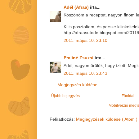
Adél (Afraa)
írta...
Köszönöm a receptet, nagyon finom let
Ki is posztoltam, és persze kilinkeltele
http://afraasutode.blogspot.com/2011/
2011. május 10. 23:10
Praliné Zsuzsi
írta...
Adél, nagyon örülök, hogy ízlett! Megl
2011. május 10. 23:43
Megjegyzés küldése
Újabb bejegyzés
Főoldal
Mobilverzió megt
Feliratkozás:
Megjegyzések küldése ( Atom )