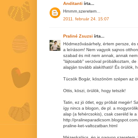
Anditanti
írta...
Hmmm,szeretem...
2011. február 24. 15:07
Praliné Zsuzsi
írta...
Hódmezővásárhely, értem persze, és ne
a leírásom! Nem vagyok sajnos ottho
szabad és mit nem annak, annak nem 
"lájtosabb" verzóval próbálkoztam, de
alapján tovább alakítható! És örülök, h
Tücsök Bogár, köszönöm szépen az öt
Ottis, köszi, örülök, hogy tetszik!
Tatin, ez jó ötlet, egy próbát megér! S
így nincs a blogon, de pl. a mogyoról
alap (a fehércsokis), csak cseréld le a 
http://pralineparadicsom.blogspot.co
praline-ket-valtozatban.html
Mézeskalács, én is nagyon szeretem :