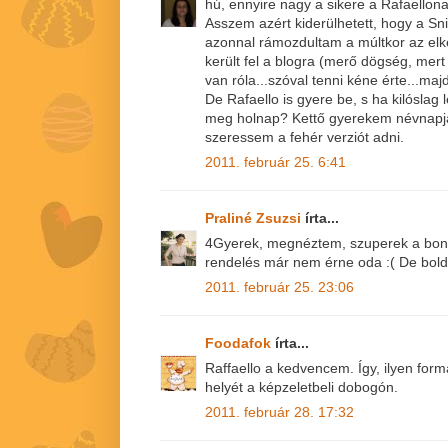
hú, ennyire nagy a sikere a Rafaello
Asszem azért kiderülhetett, hogy a Sn
azonnal rámozdultam a múltkor az el
került fel a blogra (merő dögség, mert
van róla...szóval tenni kéne érte...ma
De Rafaello is gyere be, s ha kilóslag 
meg holnap? Kettő gyerekem névnapj
szeressem a fehér verziót adni.
2011. február 25. 6:41
Praliné Zsuzsi
írta...
4Gyerek, megnéztem, szuperek a bonb
rendelés már nem érne oda :( De bol
2011. február 25. 23:06
Foodafok
írta...
Raffaello a kedvencem. Így, ilyen for
helyét a képzeletbeli dobogón.
2011. február 28. 17:32