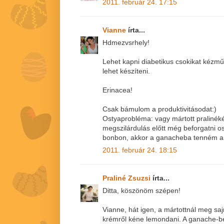
2011. február 24. 17:15
Vianne
írta...
Hdmezvsrhely!
Lehet kapni diabetikus csokikat kézmű
lehet készíteni.
Erinacea!
Csak bámulom a produktivitásodat:)
Ostyaprobléma: vagy mártott pralinék
megszilárdulás előtt még beforgatni o
bonbon, akkor a ganacheba tenném a l
2011. február 24. 18:15
Praliné Zsuzsi
írta...
Ditta, köszönöm szépen!
Vianne, hát igen, a mártottnál meg s
krémről kéne lemondani. A ganache-be