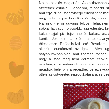
No, a kóstolás megtörtént. Azzal tisztában
szeretnék csinálni. Gondolom, mindenki ism
ami egy brutál mennyiségű cukrot tartalma
nagy adag tejpor következik? Na, ebből
Raffaelo krémje ugyanis folyós. Tehát nem
sokkal lágyabb, folyósabb, alig édesített 
kókusztejjel, pici tejszínnel és kókuszres
került. Jelentem, a krém a tesztalany
tökéletesen Raffaello-ízű lett! Bevallo
sikerült leuntánozni az igazit. Mert u
ostyaburokban van, ami finoman roppan. 
hogy a még meg nem dermedt csokiburo
szórtam, ez azonban elvesztette a ropogó
mondjuk beleírom a receptbe, de ez nyug
ötlete az ostyaréteg reprodukálására, szív