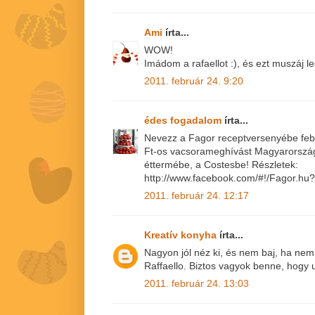
Ami
írta...
WOW!
Imádom a rafaellot :), és ezt muszáj l
2011. február 24. 9:20
édes fogadalom
írta...
Nevezz a Fagor receptversenyébe febr
Ft-os vacsorameghívást Magyarország
éttermébe, a Costesbe! Részletek:
http://www.facebook.com/#!/Fagor.h
2011. február 24. 12:17
Kreatív konyha
írta...
Nagyon jól néz ki, és nem baj, ha nem
Raffaello. Biztos vagyok benne, hogy 
2011. február 24. 13:03