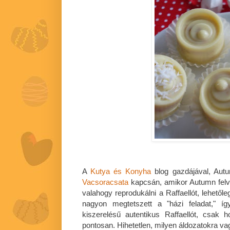
A
Kutya és Konyha
blog gazdájával, Aut
Vacsoracsata
kapcsán, amikor Autumn felve
valahogy reprodukálni a Raffaellót, lehető
nagyon megtetszett a "házi feladat," í
kiszerelésű autentikus Raffaellót, csak 
pontosan. Hihetetlen, milyen áldozatokra va