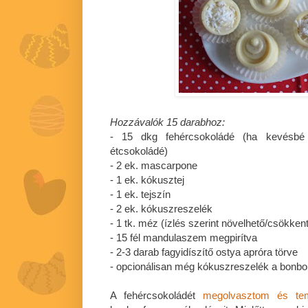
Hozzávalók 15 darabhoz:
- 15 dkg fehércsokoládé (ha kevésbé 
étcsokoládé)
- 2 ek. mascarpone
- 1 ek. kókusztej
- 1 ek. tejszín
- 2 ek. kókuszreszelék
- 1 tk. méz (ízlés szerint növelhető/csökken
- 15 fél mandulaszem megpirítva
- 2-3 darab fagyidíszítő ostya apróra törve
- opcionálisan még kókuszreszelék a bonbon
A fehércsokoládét
megolvasztom és te