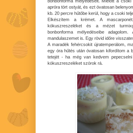
bonbonforma mélyedéseit. Mielőtt a csoki 
apróra tört ostyát, és ezt óvatosan belenyo
kb. 20 percre hűtőbe kerül, hogy a csoki tel
Elkészítem a krémet. A mascarponét,
kókuszreszeléket és a mézet turmi
bonbonforma mélyedéseibe adagolom.
mandulaszemet is. Egy rövid időre visszat
A maradék fehércsokit újratemperálom, ma
egy óra hűtés után óvatosan kifordítom a
tetejét - ha még van kedvem pepecselni
kókuszreszeléket szórok rá.