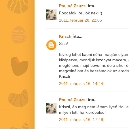
Praliné Zsuzsi
írta...
Foodafok, örülök neki :)
2011. február 28. 22:05
Kriszti
írta...
Szia!
Elvileg lehet kapni néha- napján olyan
kiképezve, mondjuk iszonyat macera, 
megtölteni, majd bevonni, de a siker 
megcsinálom és beszámolok az eredm
Kriszti
2011. március 16. 14:44
Praliné Zsuzsi
írta...
Kriszti, én még nem láttam ilyet! Hol 
milyen lett, ha kipróbálod!
2011. március 16. 17:49