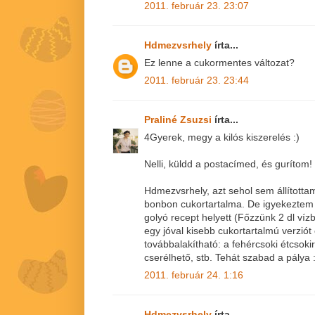
2011. február 23. 23:07
Hdmezvsrhely
írta...
Ez lenne a cukormentes változat?
2011. február 23. 23:44
Praliné Zsuzsi
írta...
4Gyerek, megy a kilós kiszerelés :)
Nelli, küldd a postacímed, és gurítom!
Hdmezvsrhely, azt sehol sem állította
bonbon cukortartalma. De igyekeztem 
golyó recept helyett (Főzzünk 2 dl vízb
egy jóval kisebb cukortartalmú verziót
továbbalakítható: a fehércsoki étcsoki
cserélhető, stb. Tehát szabad a pálya :
2011. február 24. 1:16
Hdmezvsrhely
írta...