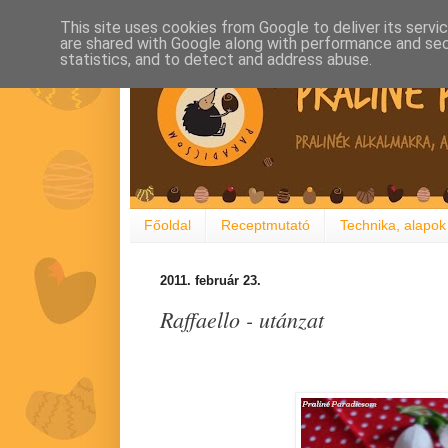
This site uses cookies from Google to deliver its servi
are shared with Google along with performance and secu
statistics, and to detect and address abuse.
Főoldal
Receptmutató
Technika, alapok
2011. február 23.
Raffaello - utánzat