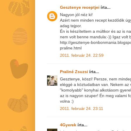
Gesztenye receptjei
írta...
Nagyon jól néz ki!
Azért nem minden recept kezdődik úgy
adag tejpor.
Én is készítettem a múltkor és az is n
nem volt benne mandula:-)) Igaz volt b
http://gesztenye-bonbonmania.blogsp
praline.html
2011. február 24. 22:59
Praliné Zsuzsi
írta...
Gesztenye, köszi! Persze, nem mindeg
eléggé a köztudatban van. Nekem az 
"komolyabb" konyhai alkotásom gyerek
az is nagyon szuper! Én meg valami fo
volna :)
2011. február 24. 23:11
4Gyerek
írta...