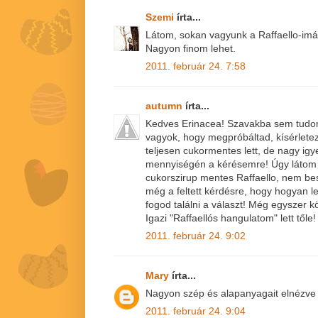
Szemi
írta...
Látom, sokan vagyunk a Raffaello-imá
Nagyon finom lehet.
2011. február 24. 7:58
autumn
írta...
Kedves Erinacea! Szavakba sem tudom
vagyok, hogy megpróbáltad, kísérletez
teljesen cukormentes lett, de nagy igy
mennyiségén a kérésemre! Úgy látom s
cukorszirup mentes Raffaello, nem bes
még a feltett kérdésre, hogy hogyan l
fogod találni a választ! Még egyszer k
Igazi "Raffaellós hangulatom" lett tőle! 
2011. február 24. 9:02
Mary
írta...
Nagyon szép és alapanyagait elnézve t
2011. február 24. 9:04