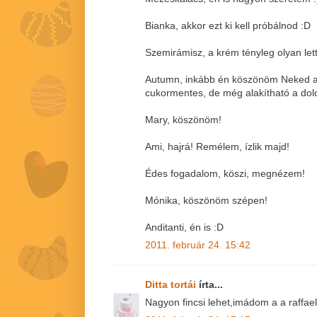
Bianka, akkor ezt ki kell próbálnod :D
Szemirámisz, a krém tényleg olyan lett,
Autumn, inkább én köszönöm Neked a
cukormentes, de még alakítható a dol
Mary, köszönöm!
Ami, hajrá! Remélem, ízlik majd!
Édes fogadalom, köszi, megnézem!
Mónika, köszönöm szépen!
Anditanti, én is :D
2011. február 24. 15:42
Ditta tortái
írta...
Nagyon fincsi lehet,imádom a a raffae